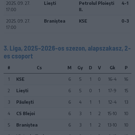
2025. 09. 27.
Liești
Petrolul Ploiești
4-1
17:00
II.
2025. 09. 27.
Braniștea
KSE
0-3
17:00
3. Liga, 2025–2026-os szezon, alapszakasz, 2-
es csoport
#
Cs
M
Gy
D
V
Gk
P
1
KSE
6
5
1
0
16-4
16
2
Liești
6
5
0
1
17-9
15
3
Păulești
6
4
1
1
12-4
13
4
CS Blejoi
6
3
1
2
15-10
10
5
Braniștea
6
3
1
2
13-10
10