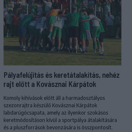
Pályafelújítás és keretátalakítás, nehéz
rajt előtt a Kovásznai Kárpátok
Komoly kihívások előtt áll a harmadosztályos
szezonrajtra készülő Kovásznai Kárpátok
labdarúgócsapata, amely az ilyenkor szokásos
keretmódosításon kívül a sportpálya átalakítására
és a pluszforrások bevonzására is összpontosít.