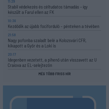
11:29
Stabil védekezés és céltudatos támadás – így
készült a Farul ellen az FK
10:36
Kezdődik az újabb fociforduló – pénteken a tévében
21:58
Nagy pofonba szaladt belé a Kolozsvári CFR,
kikapott a Győr és a Loki is
20:17
Idegenben vezetett, a pihenő után visszavett az U
Craiova az EL-selejtezőn
MÉG TÖBB FRISS HÍR