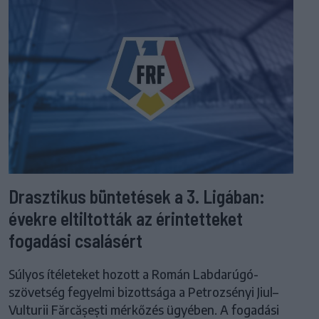
Drasztikus büntetések a 3. Ligában:
évekre eltiltották az érintetteket
fogadási csalásért
Súlyos ítéleteket hozott a Román Labdarúgó-
szövetség fegyelmi bizottsága a Petrozsényi Jiul–
Vulturii Fărcășești mérkőzés ügyében. A fogadási