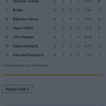
6
Victoria Traian
6
3
1
2
9-13
10
7
Brăila
6
2
1
3
7-16
7
8
Râmnicu Sărat
6
2
0
4
9-14
6
9
Sepsi OSK II.
6
1
2
3
12-11
5
10
CSO Plopeni
6
1
1
4
10-14
4
11
Galaci Oțelul II.
6
1
1
4
8-17
4
12
Petrolul Ploiești II.
6
1
0
5
7-13
3
Unirea Braniștea: 3 ponttal büntetve
#Sepsi OSK II.