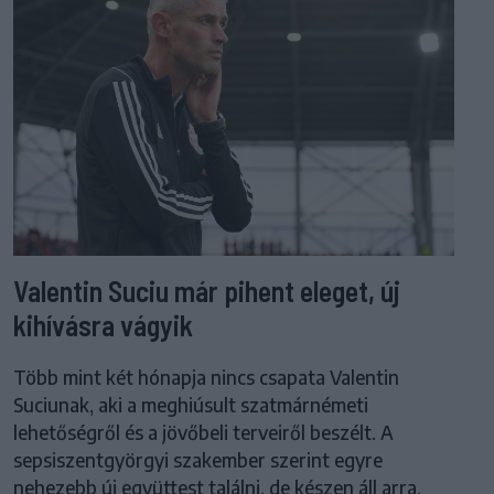
Valentin Suciu már pihent eleget, új
kihívásra vágyik
Több mint két hónapja nincs csapata Valentin
Suciunak, aki a meghiúsult szatmárnémeti
lehetőségről és a jövőbeli terveiről beszélt. A
sepsiszentgyörgyi szakember szerint egyre
nehezebb új együttest találni, de készen áll arra,