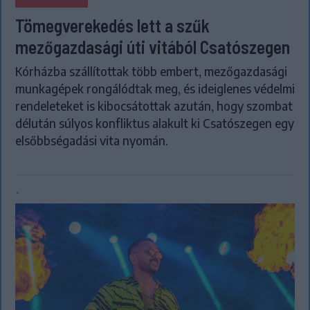
Tömegverekedés lett a szűk
mezőgazdasági úti vitából Csatószegen
Kórházba szállítottak több embert, mezőgazdasági
munkagépek rongálódtak meg, és ideiglenes védelmi
rendeleteket is kibocsátottak azután, hogy szombat
délután súlyos konfliktus alakult ki Csatószegen egy
elsőbbségadási vita nyomán.
`