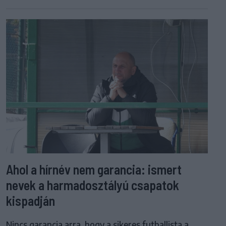
Ahol a hírnév nem garancia: ismert
nevek a harmadosztályú csapatok
kispadján
Nincs garancia arra, hogy a sikeres futballista a