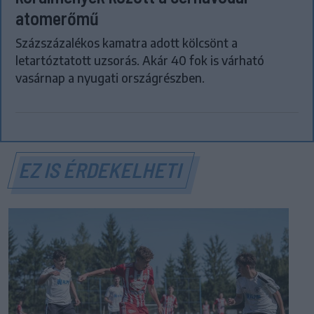
atomerőmű
Százszázalékos kamatra adott kölcsönt a
letartóztatott uzsorás. Akár 40 fok is várható
vasárnap a nyugati országrészben.
EZ IS ÉRDEKELHETI