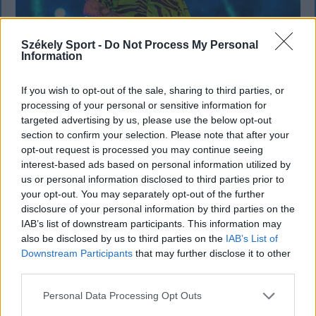
Székely Sport -
Do Not Process My Personal
Information
If you wish to opt-out of the sale, sharing to third parties, or
processing of your personal or sensitive information for
KRÓNIKA
targeted advertising by us, please use the below opt-out
Büntetőfeljelentést tett Majka ügyvédje
section to confirm your selection. Please note that after your
opt-out request is processed you may continue seeing
a romániai telefonszámról érkezett
interest-based ads based on personal information utilized by
fenyegetés miatt
us or personal information disclosed to third parties prior to
your opt-out. You may separately opt-out of the further
Büntetőfeljelentést tett csütörtökön Majka
disclosure of your personal information by third parties on the
romániai jogi képviselője a sepsiszentgyörgyi Sic
IAB’s list of downstream participants. This information may
also be disclosed by us to third parties on the
IAB’s List of
Feszt fesztiválra tervezett koncert lemondását
Downstream Participants
that may further disclose it to other
kiváltó fenyegetés ügyében.
third parties.
Personal Data Processing Opt Outs