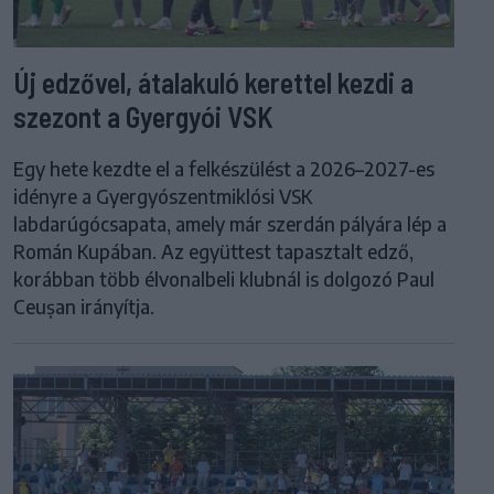
Új edzővel, átalakuló kerettel kezdi a
szezont a Gyergyói VSK
Egy hete kezdte el a felkészülést a 2026–2027-es
idényre a Gyergyószentmiklósi VSK
labdarúgócsapata, amely már szerdán pályára lép a
Román Kupában. Az együttest tapasztalt edző,
korábban több élvonalbeli klubnál is dolgozó Paul
Ceușan irányítja.