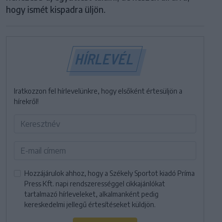
hogy ismét kispadra üljön.
HÍRLEVÉL
Iratkozzon fel hírlevelünkre, hogy elsőként értesüljön a
hírekről!
Hozzájárulok ahhoz, hogy a Székely Sportot kiadó Príma
Press Kft. napi rendszerességgel cikkajánlókat
tartalmazó hírleveleket, alkalmanként pedig
kereskedelmi jellegű értesítéseket küldjön.