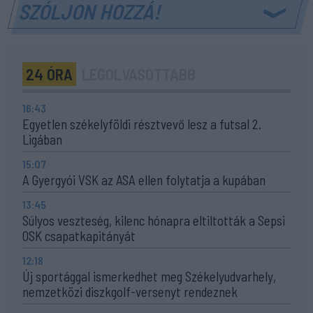
SZÓLJON HOZZÁ!
24 ÓRA
LEGOLVASOTTABB
16:43
Egyetlen székelyföldi résztvevő lesz a futsal 2.
Ligában
15:07
A Gyergyói VSK az ASA ellen folytatja a kupában
13:45
Súlyos veszteség, kilenc hónapra eltiltották a Sepsi
OSK csapatkapitányát
12:18
Új sportággal ismerkedhet meg Székelyudvarhely,
nemzetközi diszkgolf-versenyt rendeznek