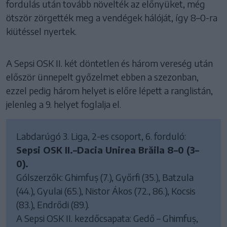
fordulás után tovább növelték az előnyüket, még
ötször zörgették meg a vendégek hálóját, így 8–0-ra
kiütéssel nyertek.
A Sepsi OSK II. két döntetlen és három vereség után
először ünnepelt győzelmet ebben a szezonban,
ezzel pedig három helyet is előre lépett a ranglistán,
jelenleg a 9. helyet foglalja el.
Labdarúgó 3. Liga, 2-es csoport, 6. forduló:
Sepsi OSK II.–Dacia Unirea Brăila 8–0 (3–
0).
Gólszerzők: Ghimfuș (7.), Győrfi (35.), Batzula
(44.), Gyulai (65.), Nistor Ákos (72., 86.), Kocsis
(83.), Endrődi (89.).
A Sepsi OSK II. kezdőcsapata: Gedő – Ghimfuș,