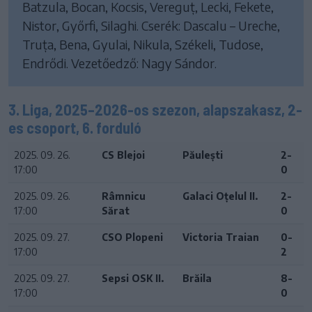
Batzula, Bocan, Kocsis, Vereguț, Lecki, Fekete,
Nistor, Győrfi, Silaghi. Cserék: Dascalu – Ureche,
Truța, Bena, Gyulai, Nikula, Székeli, Tudose,
Endrődi. Vezetőedző: Nagy Sándor.
3. Liga, 2025–2026-os szezon, alapszakasz, 2-
es csoport, 6. forduló
2025. 09. 26.
CS Blejoi
Păulești
2-
17:00
0
2025. 09. 26.
Râmnicu
Galaci Oțelul II.
2-
17:00
Sărat
0
2025. 09. 27.
CSO Plopeni
Victoria Traian
0-
17:00
2
2025. 09. 27.
Sepsi OSK II.
Brăila
8-
17:00
0