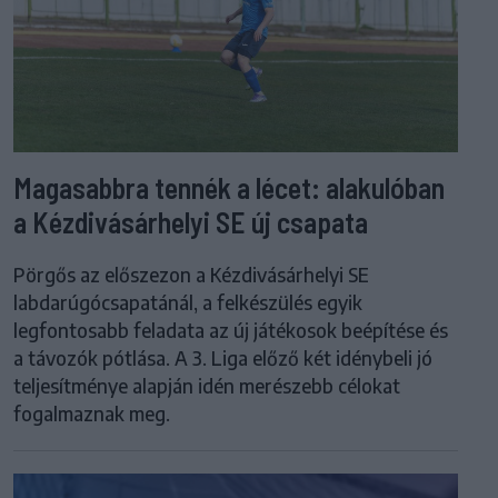
Magasabbra tennék a lécet: alakulóban
a Kézdivásárhelyi SE új csapata
Pörgős az előszezon a Kézdivásárhelyi SE
labdarúgócsapatánál, a felkészülés egyik
legfontosabb feladata az új játékosok beépítése és
a távozók pótlása. A 3. Liga előző két idénybeli jó
teljesítménye alapján idén merészebb célokat
fogalmaznak meg.