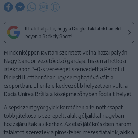
Itt állíthatja be, hogy a Google-találatokban elöl
legyen a Székely Sport!
Mindenképpen javítani szeretett volna hazai pályán
Nagy Sándor vezetőedző gárdája, hiszen a hétközi
játéknapon 3–0-s vereséget szenvedett a Petrolul
Ploiești II. otthonában, így sereghajtóvá vált a
csoportban. Ellenfele kedvezőbb helyzetben volt, a
Dacia Unirea Brăila a középmezőnyben foglalt helyet.
A sepsiszentgyörgyiek keretében a felnőtt csapat
több játékosa is szerepelt, akik góljaikkal nagyban
hozzájárultak a sikerhez. Az első játékrészben három
találatot szereztek a piros-fehér mezes fiatalok, akik a