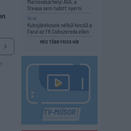
Marosvásárhelyi ASA, a
Steaua sem tudott nyerni
en
10:41
Kulcsjátékosok nélkül készül a
Farul az FK Csíkszereda ellen
MÉG TÖBB FRISS HÍR
el