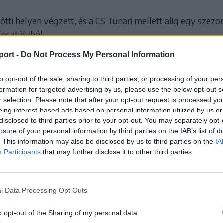
lőtti helyen végzett, és a CS Tunari mellett alig egy szezo
dosztályból.
ágon az Újszentesi SK harcolta ki a bennmaradást, míg a
port -
Do Not Process My Personal Information
osztályozót játszik a Bukaresti Dinamo SK ellen.
to opt-out of the sale, sharing to third parties, or processing of your per
Liga, alsóházi rájátszás, B csoport:
formation for targeted advertising by us, please use the below opt-out s
r selection. Please note that after your opt-out request is processed y
pont
eing interest-based ads based on personal information utilized by us or
iajna 41
disclosed to third parties prior to your opt-out. You may separately opt-
i CSM 40
losure of your personal information by third parties on the IAB’s list of
. This information may also be disclosed by us to third parties on the
IA
7
Participants
that may further disclose it to other third parties.
K 32
SK 30
eti VSK 28
l Data Processing Opt Outs
o opt-out of the Sharing of my personal data.