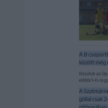
A B csoport
között még n
Közülük az Újsz
előbbi 1–0-ra g
A Szatmárné
góllal csak 
otthonában,