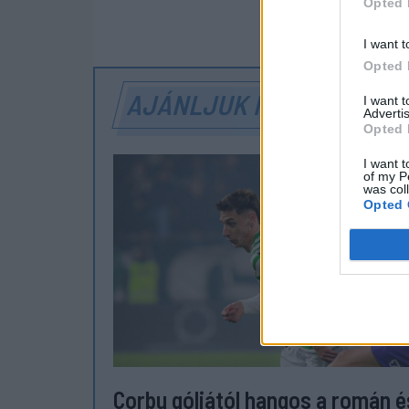
Opted 
SZÓLJON
I want t
Opted 
AJÁNLJUK MÉG
I want 
Advertis
Opted 
I want t
of my P
was col
Opted 
Corbu góljától hangos a román é