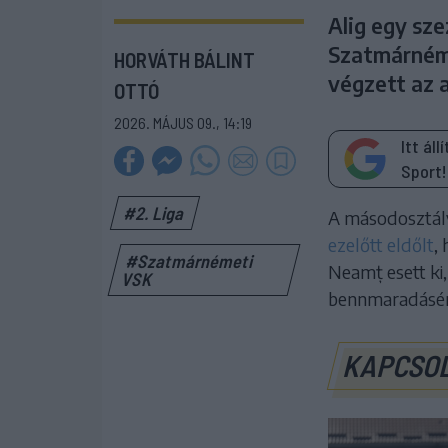
Alig egy sze
Szatmárnéme
HORVÁTH BÁLINT
végzett az a
OTTÓ
2026. MÁJUS 09., 14:19
Itt ál
Sport!
#2. Liga
A másodosztály
ezelőtt eldőlt
,
#Szatmárnémeti
Neamț esett ki,
VSK
bennmaradásér
KAPCSO