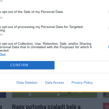
In
 HOZZÁ!
o opt-out of the Sale of my Personal Data.
In
to opt-out of processing my Personal Data for Targeted
ing.
In
o opt-out of Collection, Use, Retention, Sale, and/or Sharing
ersonal Data that Is Unrelated with the Purposes for which it
lected.
Out
CONFIRM
Data Deletion
Data Access
Privacy Policy
s
Nagy pofonba szaladt belé a
S