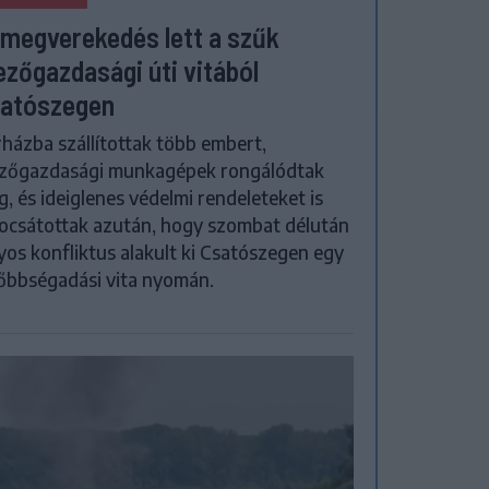
megverekedés lett a szűk
zőgazdasági úti vitából
atószegen
házba szállítottak több embert,
zőgazdasági munkagépek rongálódtak
, és ideiglenes védelmi rendeleteket is
ocsátottak azután, hogy szombat délután
yos konfliktus alakult ki Csatószegen egy
őbbségadási vita nyomán.