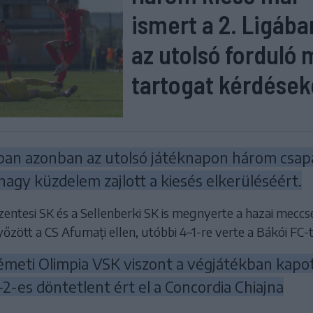
ismert a 2. Ligába
az utolsó forduló
tartogat kérdések
ban azonban az utolsó játéknapon három csap
agy küzdelem zajlott a kiesés elkerüléséért.
entesi SK és a Sellenberki SK is megnyerte a hazai meccsé
yőzött a CS Afumați ellen, utóbbi 4–1-re verte a Bákói FC-t
meti Olimpia VSK viszont a végjátékban kapo
2–2-es döntetlent ért el a Concordia Chiajna