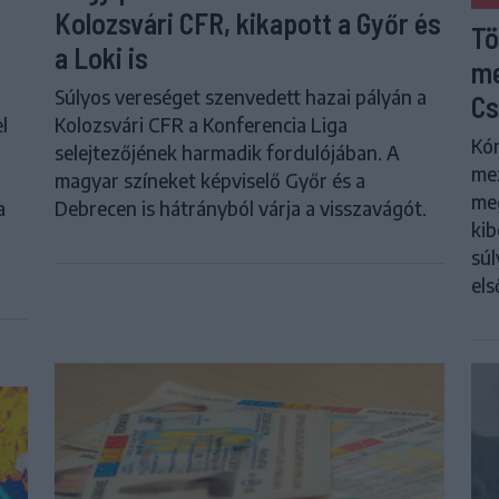
Kolozsvári CFR, kikapott a Győr és
Tö
a Loki is
me
Súlyos vereséget szenvedett hazai pályán a
Cs
l
Kolozsvári CFR a Konferencia Liga
Kór
selejtezőjének harmadik fordulójában. A
me
magyar színeket képviselő Győr és a
meg
a
Debrecen is hátrányból várja a visszavágót.
kib
súl
els