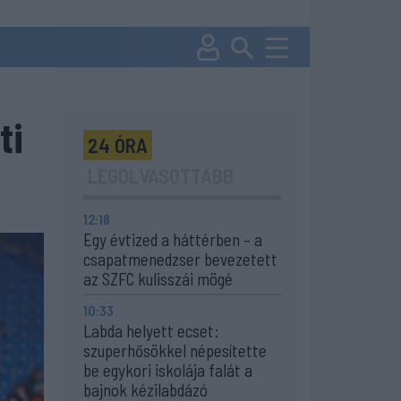
ti
24 ÓRA
LEGOLVASOTTABB
12:18
Egy évtized a háttérben – a
csapatmenedzser bevezetett
az SZFC kulisszái mögé
10:33
Labda helyett ecset:
szuperhősökkel népesítette
be egykori iskolája falát a
bajnok kézilabdázó