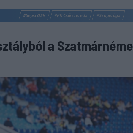
#Sepsi OSK
#FK Csíkszereda
#Szuperliga
sztályból a Szatmárnéme