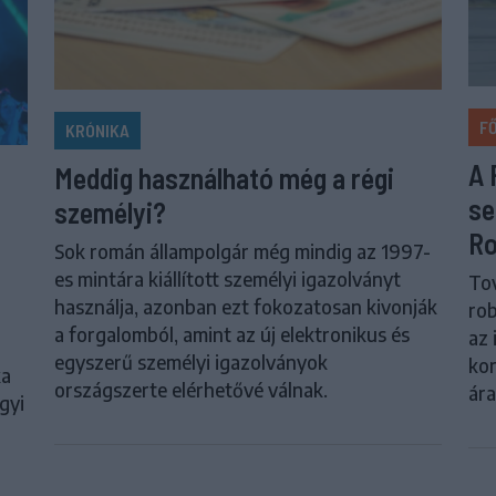
F
KRÓNIKA
A 
Meddig használható még a régi
se
személyi?
Ro
Sok román állampolgár még mindig az 1997-
es mintára kiállított személyi igazolványt
Tov
használja, azonban ezt fokozatosan kivonják
rob
a forgalomból, amint az új elektronikus és
az 
egyszerű személyi igazolványok
kor
ka
országszerte elérhetővé válnak.
ár
gyi