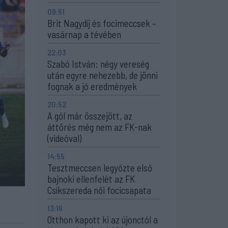
09:51
Brit Nagydíj és focimeccsek –
vasárnap a tévében
22:03
Szabó István: négy vereség
után egyre nehezebb, de jönni
fognak a jó eredmények
20:52
A gól már összejött, az
áttörés még nem az FK-nak
(videóval)
14:55
Tesztmeccsen legyőzte első
bajnoki ellenfelét az FK
Csíkszereda női focicsapata
13:16
Otthon kapott ki az újonctól a