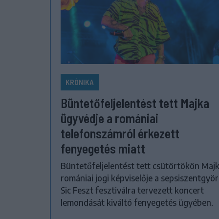
KRÓNIKA
Büntetőfeljelentést tett Majka
ügyvédje a romániai
telefonszámról érkezett
fenyegetés miatt
Büntetőfeljelentést tett csütörtökön Maj
romániai jogi képviselője a sepsiszentgyör
Sic Feszt fesztiválra tervezett koncert
lemondását kiváltó fenyegetés ügyében.