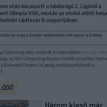
zon után búcsúzott a labdarúgó 2. Ligától a
ti Olimpia VSK, miután az utolsó előtti hely
lsóházi rájátszás B csoportjában.
líthatja be, hogy a Google-találatokban elöl legyen a Székely
ú bajnokság play-outjának A csoportjában
már egy hétt
 hogy az AFC Câmpulung Muscel mellett a Ceahlăul Piatra
 a Bukaresti Dinamo SK pedig osztályozót játszik a
t.
LÓDÓ
Három kieső már