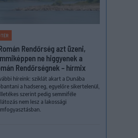
ŐTÉR
Román Rendőrség azt üzeni,
mmiképpen ne higgyenek a
mán Rendőrségnek – hírmix
ábbi híreink: sziklát akart a Dunába
bantani a hadsereg, egyelőre sikertelenül,
illetékes szerint pedig semmiféle
látozás nem lesz a lakossági
amfogyasztásban.