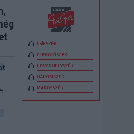
n,
 még
et
CSÍKSZÉK
GYERGYÓSZÉK
UDVARHELYSZÉK
at
HÁROMSZÉK
MAROSSZÉK
t,
.
tt