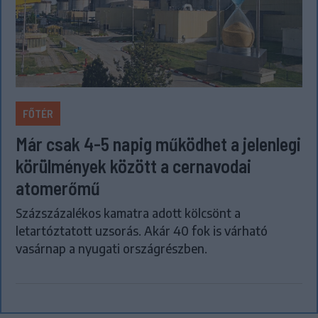
FŐTÉR
Már csak 4-5 napig működhet a jelenlegi
körülmények között a cernavodai
atomerőmű
Százszázalékos kamatra adott kölcsönt a
letartóztatott uzsorás. Akár 40 fok is várható
vasárnap a nyugati országrészben.