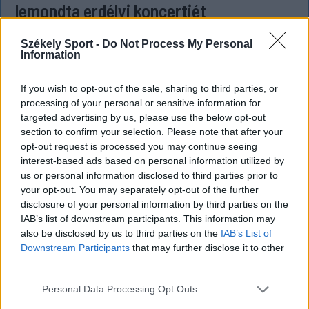
lemondta erdélyi koncertjét
Majka életveszélyes fenyegetést kapott, és emiatt
Székely Sport -
Do Not Process My Personal
lemondta a sepsiszentgyörgyi SIC Fesztre tervezett
Information
koncertjét. Majka ezt szerdán a Facebook-oldalán
jelentette be.
If you wish to opt-out of the sale, sharing to third parties, or
processing of your personal or sensitive information for
targeted advertising by us, please use the below opt-out
section to confirm your selection. Please note that after your
opt-out request is processed you may continue seeing
interest-based ads based on personal information utilized by
us or personal information disclosed to third parties prior to
your opt-out. You may separately opt-out of the further
disclosure of your personal information by third parties on the
IAB’s list of downstream participants. This information may
also be disclosed by us to third parties on the
IAB’s List of
Downstream Participants
that may further disclose it to other
third parties.
Personal Data Processing Opt Outs