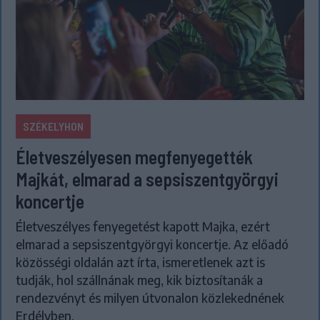
SZÉKELYHON
Életveszélyesen megfenyegették
Majkát, elmarad a sepsiszentgyörgyi
koncertje
Életveszélyes fenyegetést kapott Majka, ezért
elmarad a sepsiszentgyörgyi koncertje. Az előadó
közösségi oldalán azt írta, ismeretlenek azt is
tudják, hol szállnának meg, kik biztosítanák a
rendezvényt és milyen útvonalon közlekednének
Erdélyben.