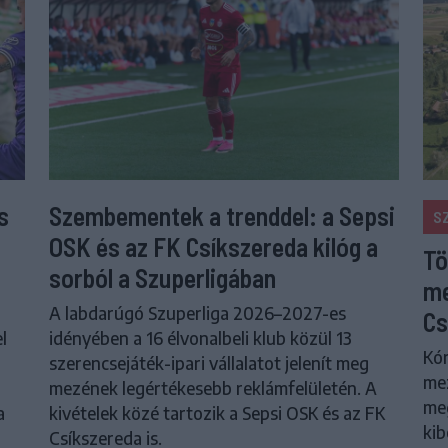
s
Szembementek a trenddel: a Sepsi
S
OSK és az FK Csíkszereda kilóg a
Tö
sorból a Szuperligában
me
A labdarúgó Szuperliga 2026–2027-es
Cs
l
idényében a 16 élvonalbeli klub közül 13
Kór
szerencsejáték-ipari vállalatot jelenít meg
me
mezének legértékesebb reklámfelületén. A
meg
a
kivételek közé tartozik a Sepsi OSK és az FK
kib
Csíkszereda is.