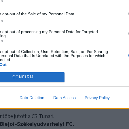
In
dőlt, hogy a 2. Ligából a CSM Focșani és az ACS Muscelul
úzik. A bennmaradásért vívott osztályozó első mérkőz
o opt-out of the Sale of my Personal Data.
ște 1–0-ra győzött az Újszentesi SK otthonában, így előn
In
4-i, 11 órától kezdődő visszavágót.
to opt-out of processing my Personal Data for Targeted
ing.
In
 vívott osztályozók párosításai
o opt-out of Collection, Use, Retention, Sale, and/or Sharing
ersonal Data that Is Unrelated with the Purposes for which it
ntőbe jutott az FC Bacău.
lected.
Out
ța Miroslava–Unirea Braniștea.
CONFIRM
i–Popești Leordeni,
și–Bukaresti Dinamo.
Data Deletion
Data Access
Privacy Policy
ntőbe jutott a CS Tunari.
Blejoi–Székelyudvarhelyi FC.