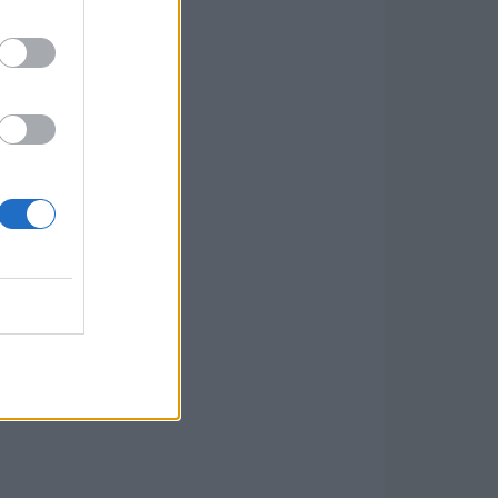
ésén a
yből