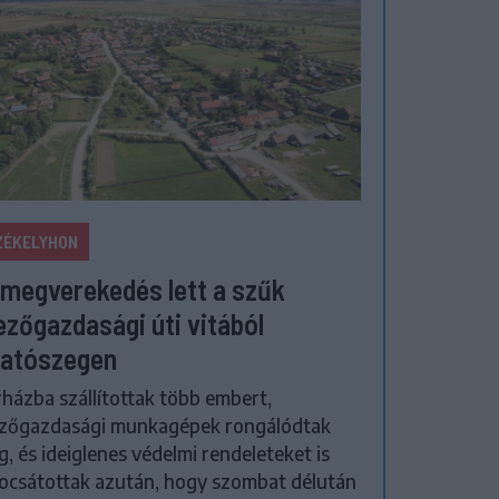
ZÉKELYHON
megverekedés lett a szűk
zőgazdasági úti vitából
atószegen
házba szállítottak több embert,
zőgazdasági munkagépek rongálódtak
, és ideiglenes védelmi rendeleteket is
ocsátottak azután, hogy szombat délután