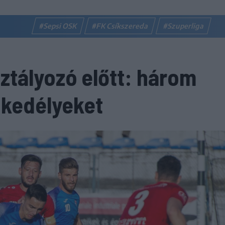
#Sepsi OSK
#FK Csíkszereda
#Szuperliga
sztályozó előtt: három
a kedélyeket