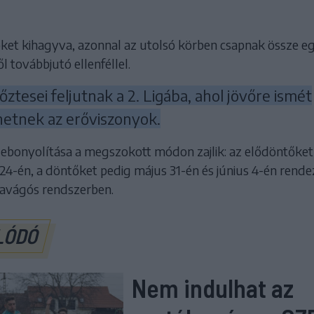
ket kihagyva, azonnal az utolsó körben csapnak össze e
l továbbjutó ellenféllel.
ztesei feljutnak a 2. Ligába, ahol jövőre ismét
etnek az erőviszonyok.
lebonyolítása a megszokott módon zajlik: az elődöntőket
24-én, a döntőket pedig május 31-én és június 4-én rende
avágós rendszerben.
LÓDÓ
Nem indulhat az