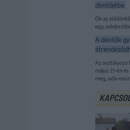
döntőjébe.
Ők az elődöntő
egy, selejtezőbő
A döntők győ
átrendeződh
Az osztályozó 
május 21-én és 
meg, oda-vissz
KAPCSO