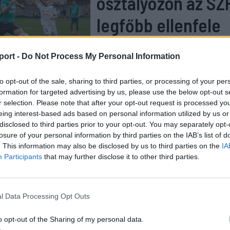
osztályozón az SZ
legfőbb ellenfele
port -
Do Not Process My Personal Information
to opt-out of the sale, sharing to third parties, or processing of your per
formation for targeted advertising by us, please use the below opt-out s
et újfent felszínre hozza a régi dilemmát: megfelelően
r selection. Please note that after your opt-out request is processed y
szövetség a kisvárosi és vidéki klubokat, amelyek gyakr
eing interest-based ads based on personal information utilized by us or
disclosed to third parties prior to your opt-out. You may separately opt-
ani a szükséges pénzügyi hátteret vagy sportinfrastruktú
losure of your personal information by third parties on the IAB’s list of
ű versenyzéshez. A licenckövetelmények teljesítése eze
. This information may also be disclosed by us to third parties on the
IA
nek sokszor komoly akadályt jelent még akkor is, ha a
Participants
that may further disclose it to other third parties.
ényük alapján helyük lenne a felsőbb osztályokban.
n ettől függetlenül folytatódik a harc: öt klub szerezhet
l Data Processing Opt Outs
 döntők nyertesei léphetnek szintet a 2025–2026-os idényt
o opt-out of the Sharing of my personal data.