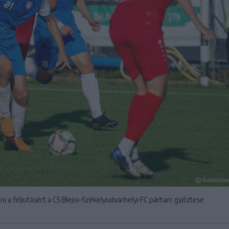
ani a feljutásért a CS Blejoi–Székelyudvarhelyi FC párharc győztese