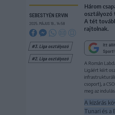
Három csapat
osztályozó t
SEBESTYÉN ERVIN
A tét tovább
2025. MÁJUS 19., 14:58
rajtolnak.
Itt ál
#3. Liga osztályozó
Sport!
#2. Liga osztályozó
A Román Labdar
Ligáért kiírt os
infrastrukturáli
csoport), a CSO 
meg az indulási
A kizárás kö
Tunari és a B