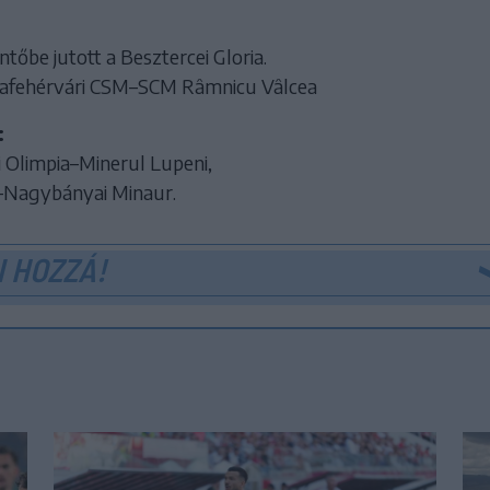
ntőbe jutott a Besztercei Gloria.
lafehérvári CSM–SCM Râmnicu Vâlcea
:
Olimpia–Minerul Lupeni,
–Nagybányai Minaur.
 HOZZÁ!