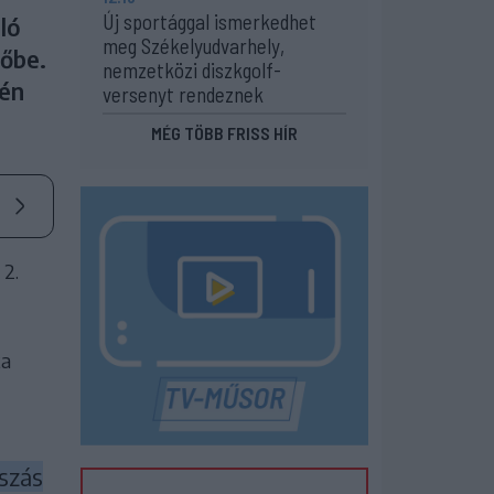
Új sportággal ismerkedhet
ló
meg Székelyudvarhely,
tőbe.
nemzetközi diszkgolf-
-én
versenyt rendeznek
MÉG TÖBB FRISS HÍR
 2.
ta
tszás