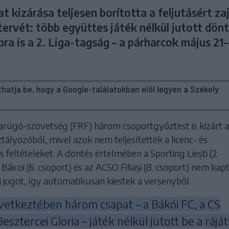
 kizárása teljesen borította a feljutásért zaj
ervét: több együttes játék nélkül jutott dön
ra is a 2. Liga-tagság – a párharcok május 21
líthatja be, hogy a Google-találatokban elöl legyen a Székely
úgó-szövetség (FRF) három csoportgyőztest is kizárt a
ztályozóból, mivel azok nem teljesítették a licenc- és
s feltételeket. A döntés értelmében a Sporting Liești (2.
Băicoi (6. csoport) és az ACSO Filiași (8. csoport) nem kap
 jogot, így automatikusan kiestek a versenyből.
vetkeztében három csapat – a Bákói FC, a CS
esztercei Gloria – játék nélkül jutott be a rájá