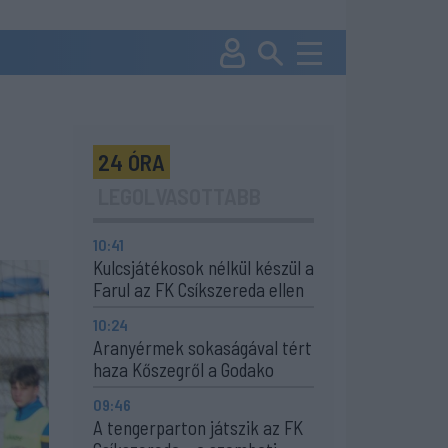
24 ÓRA
LEGOLVASOTTABB
10:41
Kulcsjátékosok nélkül készül a
Farul az FK Csíkszereda ellen
10:24
Aranyérmek sokaságával tért
haza Kőszegről a Godako
09:46
A tengerparton játszik az FK