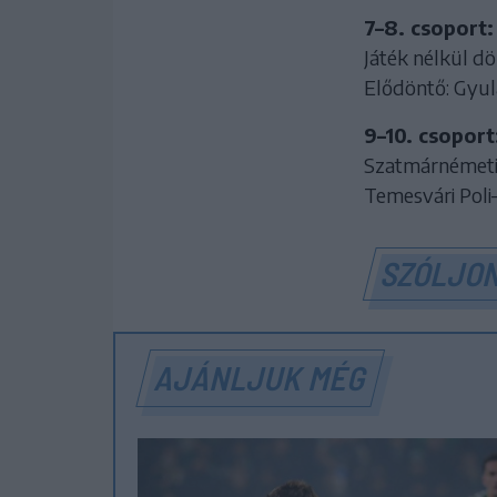
7–8. csoport:
Játék nélkül dö
Elődöntő: Gyu
9–10. csoport
Szatmárnémeti 
Temesvári Poli
SZÓLJON
AJÁNLJUK MÉG