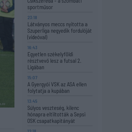
Csíkszereda – a szombati
sportműsor
23:18
Látványos meccs nyitotta a
Szuperliga negyedik fordulóját
(videóval)
16:43
Egyetlen székelyföldi
résztvevő lesz a futsal 2.
Ligában
15:07
A Gyergyói VSK az ASA ellen
folytatja a kupában
13:45
Súlyos veszteség, kilenc
hónapra eltiltották a Sepsi
OSK csapatkapitányát
12:18