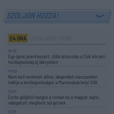
SZÓLJON HOZZÁ!
24 ÓRA
LEGOLVASOTTABB
16:22
Egy újonc jelentkezett, több átsorolás a Csík körzeti
focibajnokság új idényében
14:52
Nem kell senkinek állnia, idegenbeli meccsekkel
indítja a kézibajnokságot a Marosvásárhelyi VSK
13:57
Corbu góljától hangos a román és a magyar sajtó,
válogatott meghívót sürgetnek
12:36