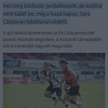
Herczeg többször próbálkozott, de ezúttal
nem talált be, míg a hazai kapus, Sara
Câmpean hibátlanul védett.
A gól nélküli döntetlennel az FK Csíkszereda két
pontot elbukott idegenben, a mutatott támadójáték
sok kívánnivalót hagyott maga után.