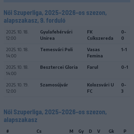
Női Szuperliga, 2025–2026-os szezon,
alapszakasz, 9. forduló
2025. 10. 18.
Gyulafehérvári
FK
0-
12:00
Unirea
Csíkszereda
0
2025. 10. 18.
Temesvári Poli
Vasas
1-1
14:00
Femina
2025. 10. 18.
Besztercei Gloria
Farul
0-1
14:00
2025. 10. 19.
Szamosújvár
Kolozsvári U
0-
12:00
FC
3
Női Szuperliga, 2025–2026-os szezon,
alapszakasz
#
Cs
M
Gy
D
V
Gk
P