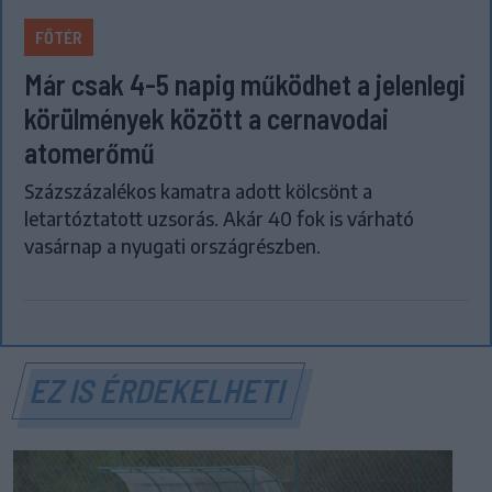
FŐTÉR
Már csak 4-5 napig működhet a jelenlegi
körülmények között a cernavodai
atomerőmű
Százszázalékos kamatra adott kölcsönt a
letartóztatott uzsorás. Akár 40 fok is várható
vasárnap a nyugati országrészben.
EZ IS ÉRDEKELHETI