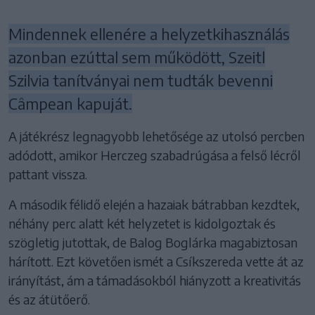
Mindennek ellenére a helyzetkihasználás
azonban ezúttal sem működött, Szeitl
Szilvia tanítványai nem tudták bevenni
Câmpean kapuját.
A játékrész legnagyobb lehetősége az utolsó percben
adódott, amikor Herczeg szabadrúgása a felső lécről
pattant vissza.
A második félidő elején a hazaiak bátrabban kezdtek,
néhány perc alatt két helyzetet is kidolgoztak és
szögletig jutottak, de Balog Boglárka magabiztosan
hárított. Ezt követően ismét a Csíkszereda vette át az
irányítást, ám a támadásokból hiányzott a kreativitás
és az átütőerő.