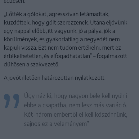
edzésen.
„Lőtték a gólokat, agresszívan letámadtak,
küzdöttek, hogy gólt szerezzenek. Utána eljövünk
egy nappal előbb, itt vagyunk, jó a pálya, jók a
körülmények, és gyakorlatilag a negyedét nem
kapjuk vissza. Ezt nem tudom értékelni, mert ez
értékelhetetlen, és elfogadhatatlan” – fogalmazott
dühösen a szakvezető.
A jövőt illetően határozottan nyilatkozott:
Úgy néz ki, hogy nagyon bele kell nyúlni
ebbe a csapatba, nem lesz más variáció.
Két-három embertől el kell köszönnünk,
sajnos ez a véleményem”