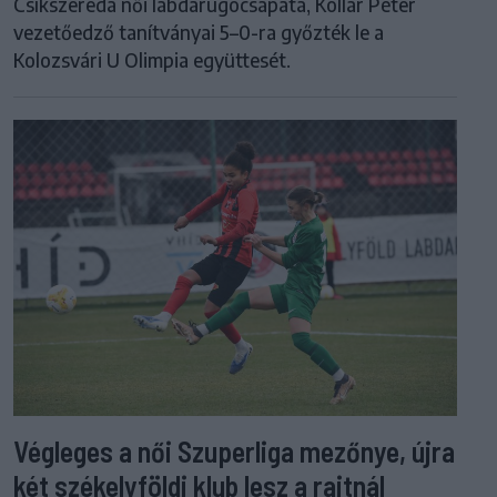
Csíkszereda női labdarúgócsapata, Kollár Péter
vezetőedző tanítványai 5–0-ra győzték le a
Kolozsvári U Olimpia együttesét.
Végleges a női Szuperliga mezőnye, újra
két székelyföldi klub lesz a rajtnál