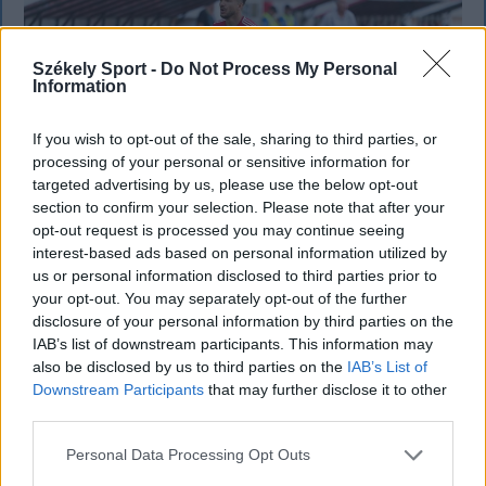
Székely Sport -
Do Not Process My Personal
Information
If you wish to opt-out of the sale, sharing to third parties, or
processing of your personal or sensitive information for
targeted advertising by us, please use the below opt-out
section to confirm your selection. Please note that after your
opt-out request is processed you may continue seeing
interest-based ads based on personal information utilized by
Szembementek a trenddel: a Sepsi OSK
us or personal information disclosed to third parties prior to
your opt-out. You may separately opt-out of the further
és az FK Csíkszereda kilóg a sorból a
disclosure of your personal information by third parties on the
Szuperligában
IAB’s list of downstream participants. This information may
also be disclosed by us to third parties on the
IAB’s List of
A labdarúgó Szuperliga 2026–2027-es idényében a
Downstream Participants
that may further disclose it to other
16 élvonalbeli klub közül 13 szerencsejáték-ipari
third parties.
vállalatot jelenít meg mezének legértékesebb
Personal Data Processing Opt Outs
reklámfelületén. A kivételek közé tartozik a Sepsi