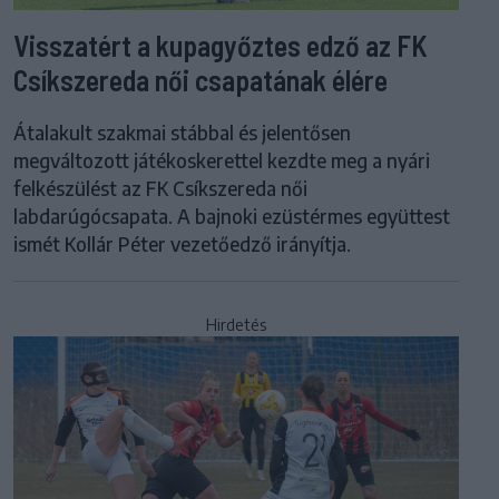
Visszatért a kupagyőztes edző az FK
Csíkszereda női csapatának élére
Átalakult szakmai stábbal és jelentősen
megváltozott játékoskerettel kezdte meg a nyári
felkészülést az FK Csíkszereda női
labdarúgócsapata. A bajnoki ezüstérmes együttest
ismét Kollár Péter vezetőedző irányítja.
Hirdetés