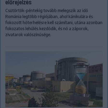
előrejelzés
Csütörtök-péntekig tovább melegszik az idő
Románia legtöbb régiójában, ahol kánikulára és
fokozott hőterhelésre kell számítani, utána azonban
fokozatos lehűlés kezdődik, és nő a záporok,
zivatarok valószínűsége.