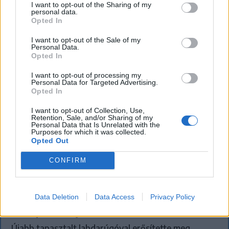
OSK és az FK Csíkszereda is.
I want to opt-out of the Sharing of my
personal data.
Opted In
I want to opt-out of the Sale of my
Personal Data.
Opted In
I want to opt-out of processing my
Personal Data for Targeted Advertising.
Opted In
I want to opt-out of Collection, Use,
Retention, Sale, and/or Sharing of my
Personal Data that Is Unrelated with the
Purposes for which it was collected.
Opted Out
CONFIRM
Neves klubokban játszott a Sepsi OSK új
Data Deletion
Data Access
Privacy Policy
középhátvédje
Újabb tapasztalt labdarúgóval erősítette meg