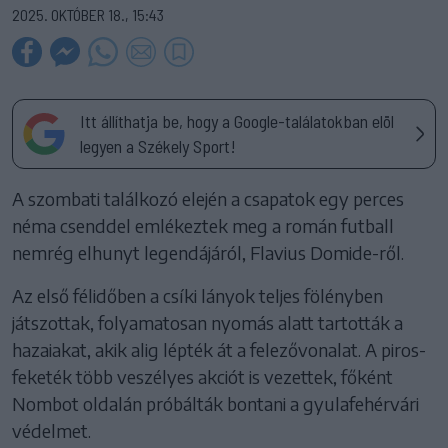
2025. OKTÓBER 18., 15:43
Itt állíthatja be, hogy a Google-találatokban elöl
legyen a Székely Sport!
A szombati találkozó elején a csapatok egy perces
néma csenddel emlékeztek meg a román futball
nemrég elhunyt legendájáról, Flavius Domide-ről.
Az első félidőben a csíki lányok teljes fölényben
játszottak, folyamatosan nyomás alatt tartották a
hazaiakat, akik alig lépték át a felezővonalat. A piros-
feketék több veszélyes akciót is vezettek, főként
Nombot oldalán próbálták bontani a gyulafehérvári
védelmet.