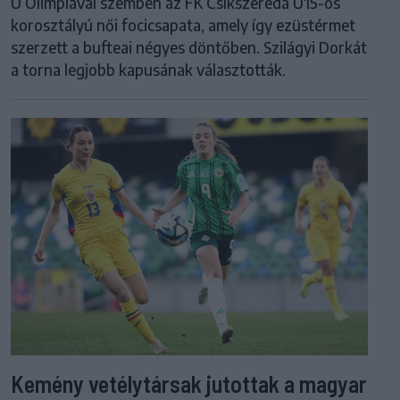
U Olimpiával szemben az FK Csíkszereda U15-ös
korosztályú női focicsapata, amely így ezüstérmet
szerzett a bufteai négyes döntőben. Szilágyi Dorkát
a torna legjobb kapusának választották.
Kemény vetélytársak jutottak a magyar