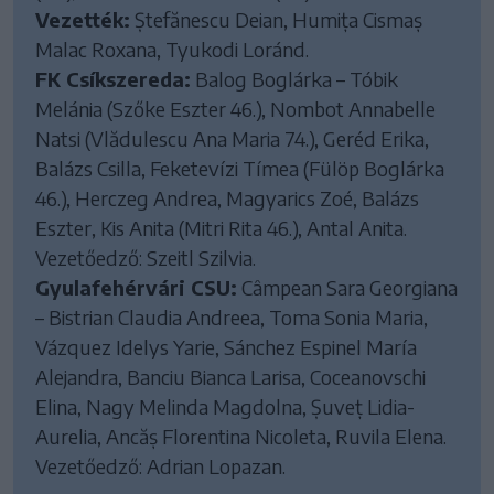
Vezették:
Ștefănescu Deian, Humița Cismaș
Malac Roxana, Tyukodi Loránd.
FK Csíkszereda:
Balog Boglárka – Tóbik
Melánia (Szőke Eszter 46.), Nombot Annabelle
Natsi (Vlădulescu Ana Maria 74.), Geréd Erika,
Balázs Csilla, Feketevízi Tímea (Fülöp Boglárka
46.), Herczeg Andrea, Magyarics Zoé, Balázs
Eszter, Kis Anita (Mitri Rita 46.), Antal Anita.
Vezetőedző: Szeitl Szilvia.
Gyulafehérvári CSU:
Câmpean Sara Georgiana
– Bistrian Claudia Andreea, Toma Sonia Maria,
Vázquez Idelys Yarie, Sánchez Espinel María
Alejandra, Banciu Bianca Larisa, Coceanovschi
Elina, Nagy Melinda Magdolna, Șuveț Lidia-
Aurelia, Ancăș Florentina Nicoleta, Ruvila Elena.
Vezetőedző: Adrian Lopazan.