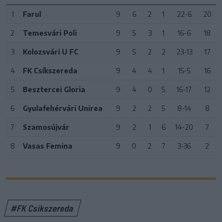
1
Farul
9
6
2
1
22-6
20
2
Temesvári Poli
9
5
3
1
16-6
18
3
Kolozsvári U FC
9
5
2
2
23-13
17
4
FK Csíkszereda
9
4
4
1
15-5
16
5
Besztercei Gloria
9
4
0
5
16-17
12
6
Gyulafehérvári Unirea
9
2
2
5
8-14
8
7
Szamosújvár
9
2
1
6
14-20
7
8
Vasas Femina
9
0
2
7
3-36
2
#FK Csíkszereda