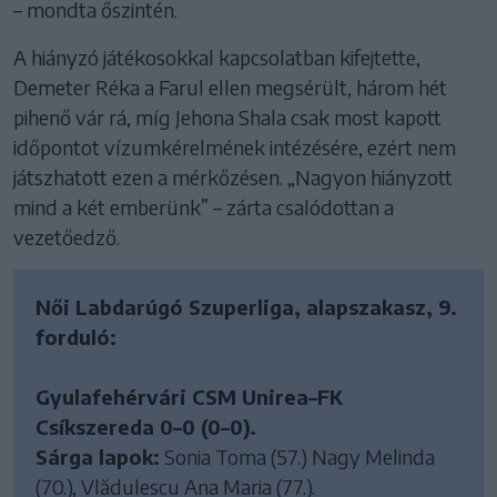
– mondta őszintén.
A hiányzó játékosokkal kapcsolatban kifejtette,
Demeter Réka a Farul ellen megsérült, három hét
pihenő vár rá, míg Jehona Shala csak most kapott
időpontot vízumkérelmének intézésére, ezért nem
játszhatott ezen a mérkőzésen. „Nagyon hiányzott
mind a két emberünk” – zárta csalódottan a
vezetőedző.
Női Labdarúgó Szuperliga, alapszakasz, 9.
forduló:
Gyulafehérvári CSM Unirea–FK
Csíkszereda 0–0 (0–0).
Sárga lapok:
Sonia Toma (57.) Nagy Melinda
(70.), Vlădulescu Ana Maria (77.).