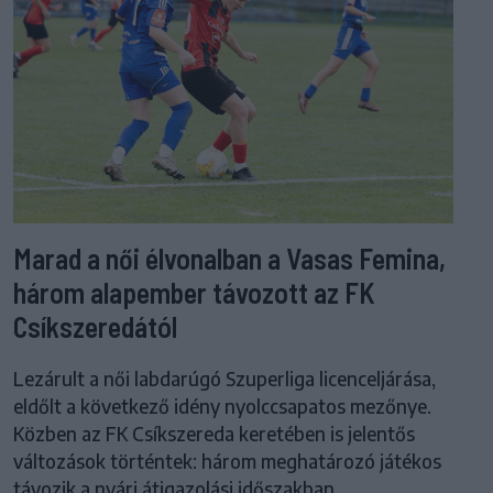
Marad a női élvonalban a Vasas Femina,
három alapember távozott az FK
Csíkszeredától
Lezárult a női labdarúgó Szuperliga licenceljárása,
eldőlt a következő idény nyolccsapatos mezőnye.
Közben az FK Csíkszereda keretében is jelentős
változások történtek: három meghatározó játékos
távozik a nyári átigazolási időszakban.