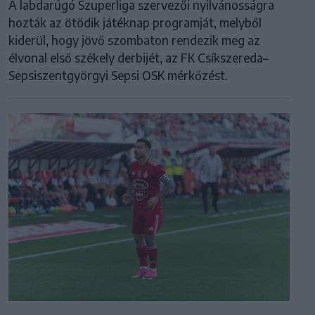
A labdarúgó Szuperliga szervezői nyilvánosságra
hozták az ötödik játéknap programját, melyből
kiderül, hogy jövő szombaton rendezik meg az
élvonal első székely derbijét, az FK Csíkszereda–
Sepsiszentgyörgyi Sepsi OSK mérkőzést.