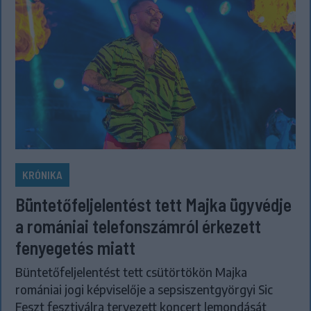
KRÓNIKA
Büntetőfeljelentést tett Majka ügyvédje
a romániai telefonszámról érkezett
fenyegetés miatt
Büntetőfeljelentést tett csütörtökön Majka
romániai jogi képviselője a sepsiszentgyörgyi Sic
Feszt fesztiválra tervezett koncert lemondását