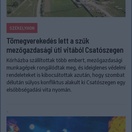
SZÉKELYHON
Tömegverekedés lett a szűk
mezőgazdasági úti vitából Csatószegen
Kórházba szállítottak több embert, mezőgazdasági
munkagépek rongálódtak meg, és ideiglenes védelmi
rendeleteket is kibocsátottak azután, hogy szombat
délután súlyos konfliktus alakult ki Csatószegen egy
elsőbbségadási vita nyomán.
`