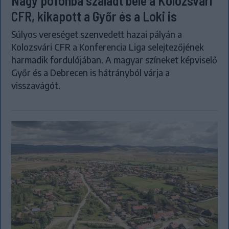
Nagy pofonba szaladt belé a Kolozsvári
CFR, kikapott a Győr és a Loki is
Súlyos vereséget szenvedett hazai pályán a
Kolozsvári CFR a Konferencia Liga selejtezőjének
harmadik fordulójában. A magyar színeket képviselő
Győr és a Debrecen is hátrányból várja a
visszavágót.