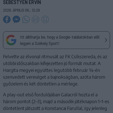
SEBESTYÉN ERVIN
2026. ÁPRILIS 06., 12:29
Itt állíthatja be, hogy a Google-találatokban elöl
legyen a Székely Sport!
Felvette az élvonal ritmusát az FK Csíkszereda, és az
utóbbi időszakban kifejezetten jó formát mutat. A
Hargita megyei együttes legutóbb február 14-én
szenvedett vereséget a bajnokságban, azóta három
győzelem és két döntetlen a mérlege.
A play-out első fordulójában Galacról hozta el a
három pontot (2–3), majd a második játéknapon 1–1-es
döntetlent játszott a Konstancai Farullal, így jelenleg