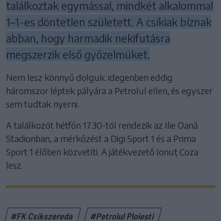
találkoztak egymással, mindkét alkalommal
1–1-es döntetlen született. A csíkiak bíznak
abban, hogy harmadik nekifutásra
megszerzik első győzelmüket.
Nem lesz könnyű dolguk: idegenben eddig
háromszor léptek pályára a Petrolul ellen, és egyszer
sem tudtak nyerni.
A találkozót hétfőn 17.30-tól rendezik az Ilie Oană
Stadionban, a mérkőzést a Digi Sport 1 és a Prima
Sport 1 élőben közvetíti. A játékvezető Ionuț Coza
lesz.
#FK Csíkszereda
#Petrolul Ploiești