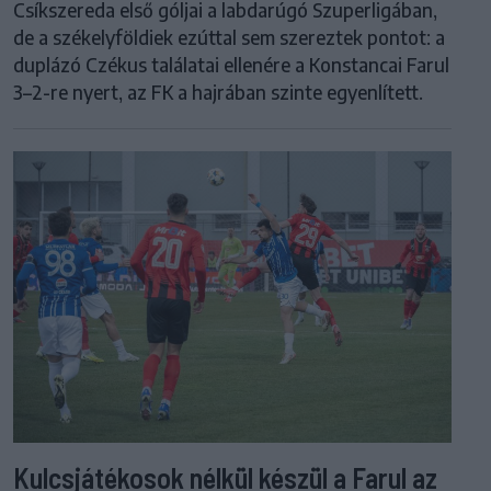
Csíkszereda első góljai a labdarúgó Szuperligában,
de a székelyföldiek ezúttal sem szereztek pontot: a
duplázó Czékus találatai ellenére a Konstancai Farul
3–2-re nyert, az FK a hajrában szinte egyenlített.
Kulcsjátékosok nélkül készül a Farul az