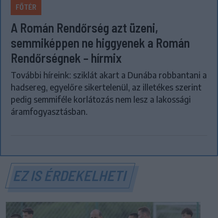
FŐTÉR
A Román Rendőrség azt üzeni,
semmiképpen ne higgyenek a Román
Rendőrségnek – hírmix
További híreink: sziklát akart a Dunába robbantani a
hadsereg, egyelőre sikertelenül, az illetékes szerint
pedig semmiféle korlátozás nem lesz a lakossági
áramfogyasztásban.
EZ IS ÉRDEKELHETI