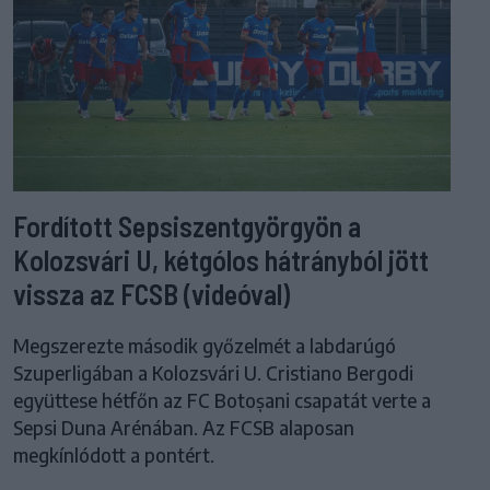
Fordított Sepsiszentgyörgyön a
Kolozsvári U, kétgólos hátrányból jött
vissza az FCSB (videóval)
Megszerezte második győzelmét a labdarúgó
Szuperligában a Kolozsvári U. Cristiano Bergodi
együttese hétfőn az FC Botoșani csapatát verte a
Sepsi Duna Arénában. Az FCSB alaposan
megkínlódott a pontért.