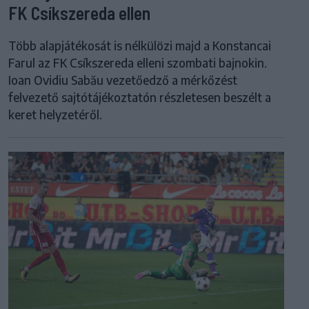
FK Csíkszereda ellen
Több alapjátékosát is nélkülözi majd a Konstancai
Farul az FK Csíkszereda elleni szombati bajnokin.
Ioan Ovidiu Sabău vezetőedző a mérkőzést
felvezető sajtótájékoztatón részletesen beszélt a
keret helyzetéről.