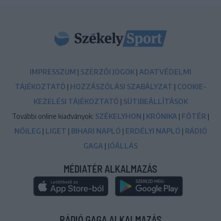
IMPRESSZUM
|
SZERZŐI JOGOK
|
ADATVÉDELMI
TÁJÉKOZTATÓ
|
HOZZÁSZÓLÁSI SZABÁLYZAT
|
COOKIE-
KEZELÉSI TÁJÉKOZTATÓ
|
SÜTIBEÁLLÍTÁSOK
További online kiadványok:
SZÉKELYHON
|
KRÓNIKA
|
FŐTÉR
|
NŐILEG
|
LIGET
|
BIHARI NAPLÓ
|
ERDÉLYI NAPLÓ
|
RÁDIÓ
GAGA
|
JÓÁLLÁS
MÉDIATÉR ALKALMAZÁS
RÁDIÓ GAGA ALKALMAZÁS