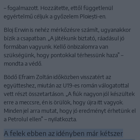
– fogalmazott. Hozzátette, ettől függetlenül
egyértelmű céljuk a győzelem Ploiești-en.
Bloj Erwin is nehéz mérkőzésre számít, ugyanakkor
bízik a csapatban. „A játékunk biztató, ráadásul jó
formában vagyunk. Kellő önbizalomra van
szükségünk, hogy pontokkal térhessünk haza” –
mondta a védő.
Bödő Efraim Zoltán időközben visszatért az
együtteshez, miután az U19-es román válogatottal
vett részt összetartáson. „A fiúk nagyon jól készültek
erre a meccsre, én is örülök, hogy újra itt vagyok.
Minden jel arra mutat, hogy jó eredményt érhetünk el
a Petrolul ellen” – nyilatkozta.
A felek ebben az idényben már kétszer