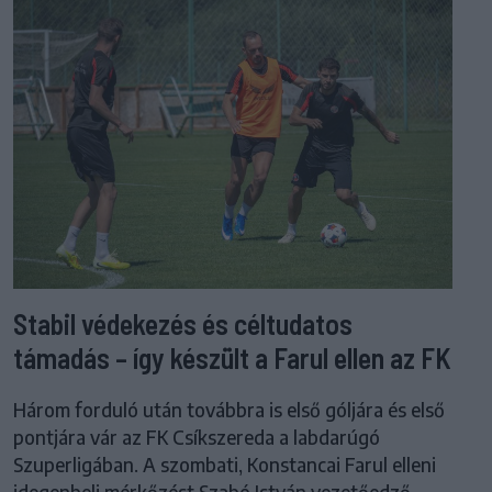
Stabil védekezés és céltudatos
támadás – így készült a Farul ellen az FK
Három forduló után továbbra is első góljára és első
pontjára vár az FK Csíkszereda a labdarúgó
Szuperligában. A szombati, Konstancai Farul elleni
idegenbeli mérkőzést Szabó István vezetőedző,