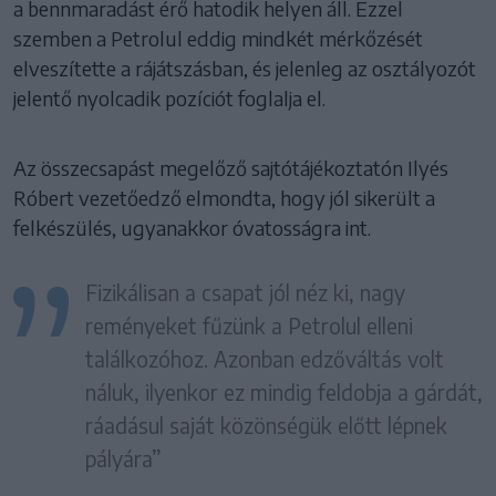
a bennmaradást érő hatodik helyen áll. Ezzel
szemben a Petrolul eddig mindkét mérkőzését
elveszítette a rájátszásban, és jelenleg az osztályozót
jelentő nyolcadik pozíciót foglalja el.
Az összecsapást megelőző sajtótájékoztatón Ilyés
Róbert vezetőedző elmondta, hogy jól sikerült a
felkészülés, ugyanakkor óvatosságra int.
Fizikálisan a csapat jól néz ki, nagy
reményeket fűzünk a Petrolul elleni
találkozóhoz. Azonban edzőváltás volt
náluk, ilyenkor ez mindig feldobja a gárdát,
ráadásul saját közönségük előtt lépnek
pályára”