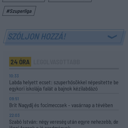
#Szuperliga
SZÓLJON HOZZÁ!
24 ÓRA
LEGOLVASOTTABB
10:33
Labda helyett ecset: szuperhősökkel népesítette be
egykori iskolája falát a bajnok kézilabdázó
09:51
Brit Nagydíj és focimeccsek – vasárnap a tévében
22:03
Szabó István: négy vereség után egyre nehezebb, de
jönni fognak a jó eredmények