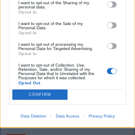
I want to opt-out of the Sharing of my
Sok román állampolgár még mindig az 1997-es
personal data.
Opted In
mintára kiállított személyi igazolványt használja,
azonban ezt fokozatosan kivonják a forgalomból,
I want to opt-out of the Sale of my
Personal Data.
amint az új elektronikus és egyszerű személyi
Opted In
igazolványok országszerte elérhetővé válnak.
I want to opt-out of processing my
Personal Data for Targeted Advertising.
Opted In
I want to opt-out of Collection, Use,
Retention, Sale, and/or Sharing of my
Personal Data that Is Unrelated with the
Purposes for which it was collected.
Opted Out
CONFIRM
Data Deletion
Data Access
Privacy Policy