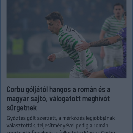
Corbu góljától hangos a román és a
magyar sajtó, válogatott meghívót
sürgetnek
Győztes gólt szerzett, a mérkőzés legjobbjának
választották, teljesítményével pedig a román
sportsajtó figyelmét is felkeltette Marius Corbu.