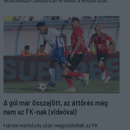
vezetőedző csalódottan értékelt a lefújás után.
A gól már összejött, az áttörés még
nem az FK-nak (videóval)
Három mérkőzés után megszülettek az FK