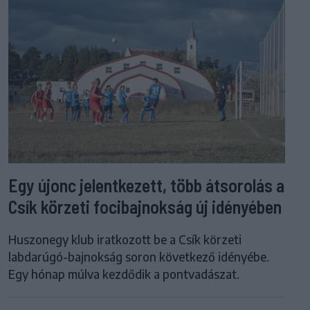
Egy újonc jelentkezett, több átsorolás a
Csík körzeti focibajnokság új idényében
Huszonegy klub iratkozott be a Csík körzeti
labdarúgó-bajnokság soron következő idényébe.
Egy hónap múlva kezdődik a pontvadászat.