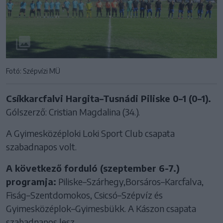
Fotó: Szépvízi MÜ
Csíkkarcfalvi Hargita–Tusnádi Piliske 0–1 (0–1).
Gólszerző: Cristian Magdalina (34.).
A Gyimesközéploki Loki Sport Club csapata
szabadnapos volt.
A következő forduló (szeptember 6-7.)
programja:
Piliske–Szárhegy,Borsáros–Karcfalva,
Fiság–Szentdomokos, Csicsó–Szépvíz és
Gyimesközéplok–Gyimesbükk. A Kászon csapata
szabadnapos lesz.