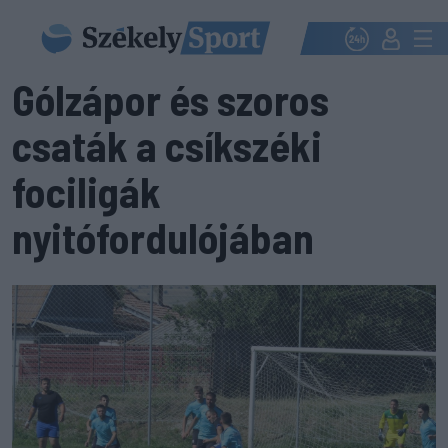
Gólzápor és szoros
csaták a csíkszéki
fociligák
nyitófordulójában