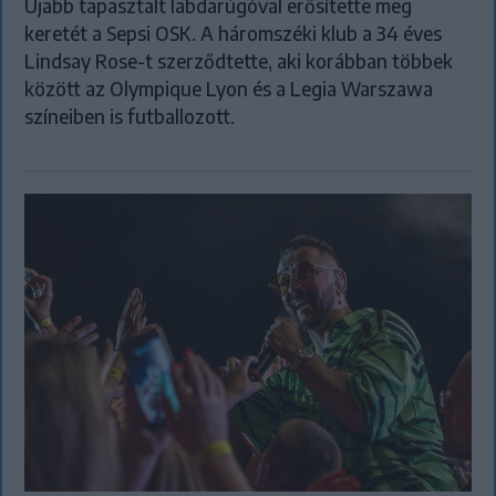
Újabb tapasztalt labdarúgóval erősítette meg
keretét a Sepsi OSK. A háromszéki klub a 34 éves
Lindsay Rose-t szerződtette, aki korábban többek
között az Olympique Lyon és a Legia Warszawa
színeiben is futballozott.