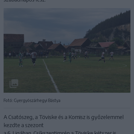
Fotó: Gyergyószárhegyi Bástya
A Csatószeg, a Töviske és a Komisz is győzelemmel
kezdte a szezont
a 6. Ligában, Csíkszentimrén a Töviske kétszer is