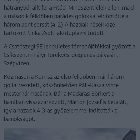
hátrányból állt fel a Fitód–Mindszentlélek ellen, majd
a második félidőben parádés gólokkal eldöntötte a
három pont sorsát (4–2). A hazaiak hősei közé
tartozott Sinka Zsolt, aki duplázni tudott
A Csatószegi SE lendületes támadójátékkal győzött a
Csíkszentmihályi Törekvés ideiglenes pályáján,
Szépvízen.
Kozmáson a Komisz az első félidőben már három
góllal vezetett, köszönhetően Páll-Kasza Vince
mesterhármasának. Bár a Madarasi Sörkert a
hajrában visszazárkózott, Márton József is betalált,
így a hazaiak 4–3-as győzelemmel indították a
bajnokságot.