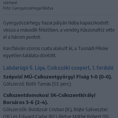
szerepel
Fotó: Gyergyószárhegyi Bástya
Gyergyószárhegy hazai pályán hiába kapaszkodott
vissza a második félidőben, a vendég Kászonaltíz vitte
el a három pontot.
Karcfalván szoros csata alakult ki, a Tusnádi Piliske
egyetlen találata döntött.
Labdarúgó 5. Liga, Csíkszéki csoport, 1. forduló
Szépvízi MÜ–Csíkszentgyörgyi Fiság 1–0 (0–0).
Gólszerző: Both Tamás (53. perc).
Csíkszentdomokosi SK–Csíkszentkirályi
Borsáros 3–6 (2–4).
Gólszerzők: Boldizsár Cristian (8.), Böjte Szilveszter
(26.) és Eduard Cadar (61.), illetve Máthé Róbert (10.,