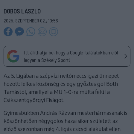
DOBOS LÁSZLÓ
2025. SZEPTEMBER 02., 10:56
Itt állíthatja be, hogy a Google-találatokban elöl
legyen a Székely Sport!
Az 5. Ligában a szépvízi nyitómeccs igazi ünnepet
hozott: lelkes közönség és egy győztes gól Both
Tamástól, amellyel a MÜ 1–0-ra múlta felül a
Csíkszentgyörgyi Fiságot.
Gyimesbükben András Răzvan mesterhármasának is
köszönhetően négygólos hazai siker született az
előző szezonban még 4. ligás csicsói alakulat ellen.