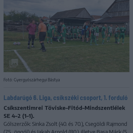
Fotó: Gyergyószárhegyi Bástya
Labdarúgó 6. Liga, csíkszéki csoport, 1. forduló
Csíkszentimrei Töviske–Fitód–Mindszentlélek
SE 4–2 (1–1).
Gólszerzők: Sinka Zsolt (40. és 70.), Csegöldi Rajmond
(75., öngól) és Jakab Arnold (80.), illetve Basa Márk (5.