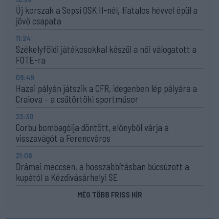
Új korszak a Sepsi OSK II-nél, fiatalos hévvel épül a
jövő csapata
11:24
Székelyföldi játékosokkal készül a női válogatott a
FOTE-ra
09:49
Hazai pályán játszik a CFR, idegenben lép pályára a
Craiova – a csütörtöki sportműsor
23:30
Corbu bombagólja döntött, előnyből várja a
visszavágót a Ferencváros
21:08
Drámai meccsen, a hosszabbításban búcsúzott a
kupától a Kézdivásárhelyi SE
MÉG TÖBB FRISS HÍR