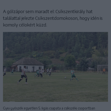
A gólzápor sem maradt el: Csíkszentkirály hat
találattal jelezte Csíkszentdomokoson, hogy idén is
komoly célokért küzd.
Gyergyószék egyetlen 5. ligás csapata a csíkszéki csoportban