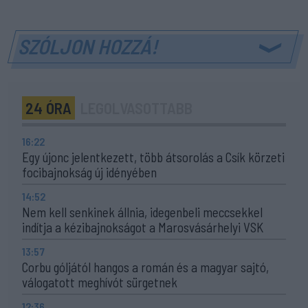
SZÓLJON HOZZÁ!
24 ÓRA
LEGOLVASOTTABB
16:22
Egy újonc jelentkezett, több átsorolás a Csík körzeti
focibajnokság új idényében
14:52
Nem kell senkinek állnia, idegenbeli meccsekkel
indítja a kézibajnokságot a Marosvásárhelyi VSK
13:57
Corbu góljától hangos a román és a magyar sajtó,
válogatott meghívót sürgetnek
12:36