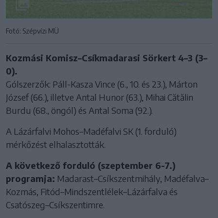
Fotó: Szépvízi MÜ
Kozmási Komisz–Csíkmadarasi Sörkert 4–3 (3–
0).
Gólszerzők: Páll-Kasza Vince (6., 10. és 23.), Márton
József (66.), illetve Antal Hunor (63.), Mihai Cătălin
Burdu (68., öngól) és Antal Soma (92.).
A Lázárfalvi Mohos–Madéfalvi SK (1. forduló)
mérkőzést elhalasztották.
A következő forduló (szeptember 6-7.)
programja:
Madarast–Csíkszentmihály, Madéfalva–
Kozmás, Fitód–Mindszentlélek–Lázárfalva és
Csatószeg–Csíkszentimre.