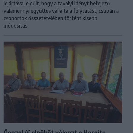
lejártával eldőlt, hogy a tavalyi idényt befejező
valamennyi együttes vállalta a folytatást, csupán a
csoportok összetételében történt kisebb
módosítás.
Ősszel új elnököt választ a Hargita