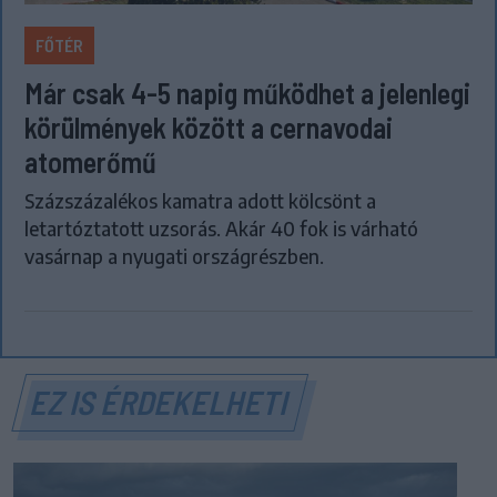
FŐTÉR
Már csak 4-5 napig működhet a jelenlegi
körülmények között a cernavodai
atomerőmű
Százszázalékos kamatra adott kölcsönt a
letartóztatott uzsorás. Akár 40 fok is várható
vasárnap a nyugati országrészben.
EZ IS ÉRDEKELHETI