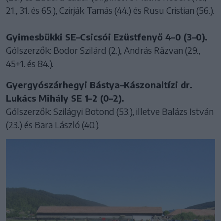
21., 31. és 65.), Czirják Tamás (44.) és Rusu Cristian (56.).
Gyimesbükki SE–Csicsói Ezüstfenyő 4–0 (3–0).
Gólszerzők: Bodor Szilárd (2.), András Răzvan (29.,
45+1. és 84.).
Gyergyószárhegyi Bástya–Kászonaltízi dr.
Lukács Mihály SE 1–2 (0–2).
Gólszerzők: Szilágyi Botond (53.), illetve Balázs István
(23.) és Bara László (40.).