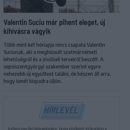
Valentin Suciu már pihent eleget, új
kihívásra vágyik
Több mint két hónapja nincs csapata Valentin
Suciunak, aki a meghiúsult szatmárnémeti
lehetőségről és a jövőbeli terveiről beszélt. A
sepsiszentgyörgyi szakember szerint egyre
nehezebb új együttest találni, de készen áll arra,
hogy ismét kispadra üljön.
HÍRLEVÉL
Iratkozzon fel hírlevelünkre, hogy elsőként értesüljön a