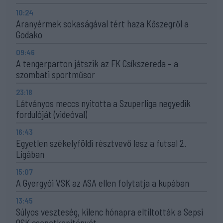
10:24
Aranyérmek sokaságával tért haza Kőszegről a
Godako
09:46
A tengerparton játszik az FK Csíkszereda – a
szombati sportműsor
23:18
Látványos meccs nyitotta a Szuperliga negyedik
fordulóját (videóval)
16:43
Egyetlen székelyföldi résztvevő lesz a futsal 2.
Ligában
15:07
A Gyergyói VSK az ASA ellen folytatja a kupában
13:45
Súlyos veszteség, kilenc hónapra eltiltották a Sepsi
OSK csapatkapitányát