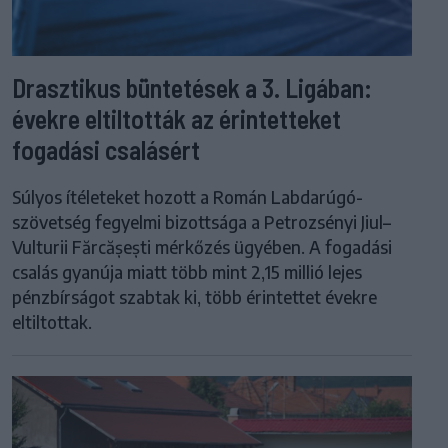
Drasztikus büntetések a 3. Ligában:
évekre eltiltották az érintetteket
fogadási csalásért
Súlyos ítéleteket hozott a Román Labdarúgó-
szövetség fegyelmi bizottsága a Petrozsényi Jiul–
Vulturii Fărcășești mérkőzés ügyében. A fogadási
csalás gyanúja miatt több mint 2,15 millió lejes
pénzbírságot szabtak ki, több érintettet évekre
eltiltottak.