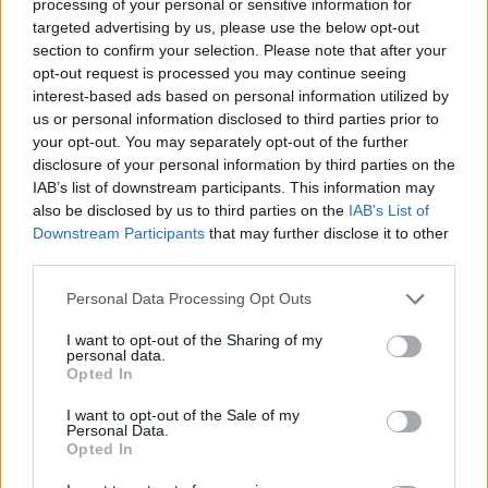
processing of your personal or sensitive information for
targeted advertising by us, please use the below opt-out
section to confirm your selection. Please note that after your
opt-out request is processed you may continue seeing
interest-based ads based on personal information utilized by
us or personal information disclosed to third parties prior to
your opt-out. You may separately opt-out of the further
disclosure of your personal information by third parties on the
IAB’s list of downstream participants. This information may
FŐTÉR
also be disclosed by us to third parties on the
IAB’s List of
Downstream Participants
that may further disclose it to other
Már csak 4-5 napig működhet a jelenlegi
third parties.
körülmények között a cernavodai
Personal Data Processing Opt Outs
atomerőmű
I want to opt-out of the Sharing of my
Százszázalékos kamatra adott kölcsönt a
personal data.
Opted In
letartóztatott uzsorás. Akár 40 fok is várható
vasárnap a nyugati országrészben.
I want to opt-out of the Sale of my
Personal Data.
Opted In