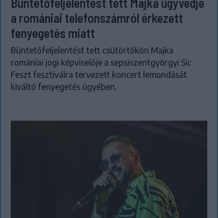
Büntetőfeljelentést tett Majka ügyvédje
a romániai telefonszámról érkezett
fenyegetés miatt
Büntetőfeljelentést tett csütörtökön Majka
romániai jogi képviselője a sepsiszentgyörgyi Sic
Feszt fesztiválra tervezett koncert lemondását
kiváltó fenyegetés ügyében.