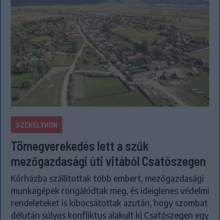
SZÉKELYHON
Tömegverekedés lett a szűk
mezőgazdasági úti vitából Csatószegen
Kórházba szállítottak több embert, mezőgazdasági
munkagépek rongálódtak meg, és ideiglenes védelmi
rendeleteket is kibocsátottak azután, hogy szombat
délután súlyos konfliktus alakult ki Csatószegen egy