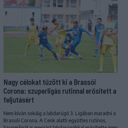
Nagy célokat tűzött ki a Brassói
Corona: szuperligás rutinnal erősített a
feljutásért
Nem kíván sokáig a labdarúgó 3. Ligában maradni a
Brassói Corona. A Cenk alatti együttes rutinos,
Szuperligát is megjárt labdarúgókkal erősítette meg