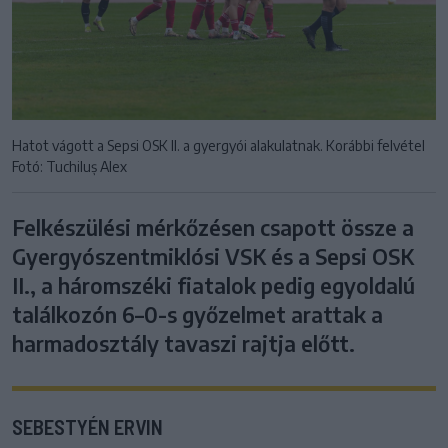
Hatot vágott a Sepsi OSK II. a gyergyói alakulatnak. Korábbi felvétel
Fotó: Tuchiluș Alex
Felkészülési mérkőzésen csapott össze a
Gyergyószentmiklósi VSK és a Sepsi OSK
II., a háromszéki fiatalok pedig egyoldalú
találkozón 6–0-s győzelmet arattak a
harmadosztály tavaszi rajtja előtt.
SEBESTYÉN ERVIN