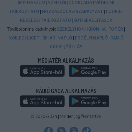
IMPRESSZUM
|
SZERZŐI JOGOK
|
ADATVÉDELMI
TÁJÉKOZTATÓ
|
HOZZÁSZÓLÁSI SZABÁLYZAT
|
COOKIE-
KEZELÉSI TÁJÉKOZTATÓ
|
SÜTIBEÁLLÍTÁSOK
További online kiadványok:
SZÉKELYHON
|
KRÓNIKA
|
FŐTÉR
|
NŐILEG
|
LIGET
|
BIHARI NAPLÓ
|
ERDÉLYI NAPLÓ
|
RÁDIÓ
GAGA
|
JÓÁLLÁS
MÉDIATÉR ALKALMAZÁS
RÁDIÓ GAGA ALKALMAZÁS
© 2020-2024
|
Minden jog fenntartva!