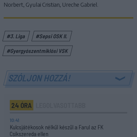
Norbert, Gyulai Cristian, Ureche Gabriel.
#3. Liga
#Sepsi OSK II.
#Gyergyószentmiklósi VSK
SZÓLJON HOZZÁ!
24 ÓRA
LEGOLVASOTTABB
10:41
Kulcsjátékosok nélkül készül a Farul az FK
Csíkszereda ellen