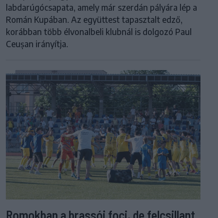
labdarúgócsapata, amely már szerdán pályára lép a
Román Kupában. Az együttest tapasztalt edző,
korábban több élvonalbeli klubnál is dolgozó Paul
Ceușan irányítja.
Romokban a brassói foci, de felcsillant