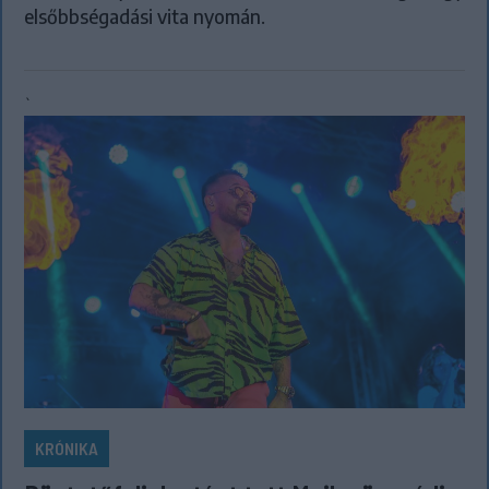
elsőbbségadási vita nyomán.
`
KRÓNIKA