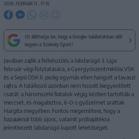
2026. FEBRUÁR 11., 17:10
Itt állíthatja be, hogy a Google-találatokban elöl
legyen a Székely Sport!
Javában zajlik a felkészülés a labdarúgó 3. Liga
február végi folytatására, a Gyergyószentmiklósi VSK
és a Sepsi OSK II. pedig egymás ellen hangolt a tavaszi
rajtra. A találkozó azonban nem hozott kiegyenlített
csatát: a háromszéki fiatalok végig kézben tartották a
meccset, és magabiztos, 6–0-s győzelmet arattak
Hargita megyében. Fontos megemlíteni, hogy a
hazaiaknál több újonc, valamit próbajátékra
jelentkezett labdarúgó kapott lehetőséget.