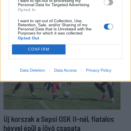
I want to opt-out of processing my
Personal Data for Targeted Advertising.
Opted In
EZ IS ÉRDEKELHETI
I want to opt-out of Collection, Use,
Retention, Sale, and/or Sharing of my
Personal Data that Is Unrelated with the
Purposes for which it was collected.
Opted Out
CONFIRM
Data Deletion
Data Access
Privacy Policy
Új korszak a Sepsi OSK II-nél, fiatalos
hévvel épül a jövő csapata