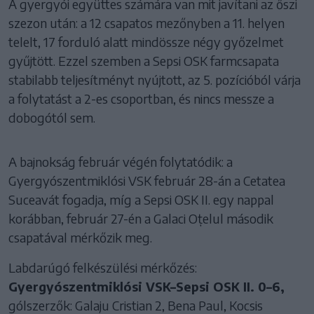
A gyergyói együttes számára van mit javítani az őszi
szezon után: a 12 csapatos mezőnyben a 11. helyen
telelt, 17 forduló alatt mindössze négy győzelmet
gyűjtött. Ezzel szemben a Sepsi OSK farmcsapata
stabilabb teljesítményt nyújtott, az 5. pozícióból várja
a folytatást a 2-es csoportban, és nincs messze a
dobogótól sem.
A bajnokság február végén folytatódik: a
Gyergyószentmiklósi VSK február 28-án a Cetatea
Suceavát fogadja, míg a Sepsi OSK II. egy nappal
korábban, február 27-én a Galaci Oțelul második
csapatával mérkőzik meg.
Labdarúgó felkészülési mérkőzés:
Gyergyószentmiklósi VSK–Sepsi OSK II. 0–6,
gólszerzők: Galaju Cristian 2, Bena Paul, Kocsis