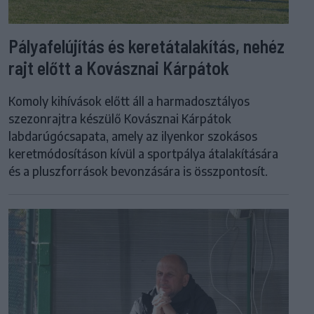
Pályafelújítás és keretátalakítás, nehéz
rajt előtt a Kovásznai Kárpátok
Komoly kihívások előtt áll a harmadosztályos
szezonrajtra készülő Kovásznai Kárpátok
labdarúgócsapata, amely az ilyenkor szokásos
keretmódosításon kívül a sportpálya átalakítására
és a pluszforrások bevonzására is összpontosít.