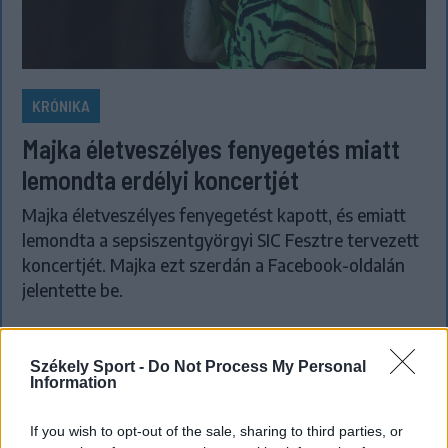
KRÓNIKA
Majka életveszélyes fenyegetés miatt
lemondta erdélyi koncertjét
Majka életveszélyes fenyegetést kapott, és emiatt
lemondta a sepsiszentgyörgyi SIC Fesztre tervezett
koncertjét. Majka ezt szerdán a Facebook-oldalán
jelentette be.
Székely Sport -
Do Not Process My Personal
Information
If you wish to opt-out of the sale, sharing to third parties, or