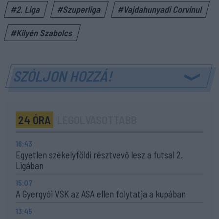
#2. Liga
#Szuperliga
#Vajdahunyadi Corvinul
#Kilyén Szabolcs
SZÓLJON HOZZÁ!
24 ÓRA
LEGOLVASOTTABB
16:43
Egyetlen székelyföldi résztvevő lesz a futsal 2.
Ligában
15:07
A Gyergyói VSK az ASA ellen folytatja a kupában
13:45