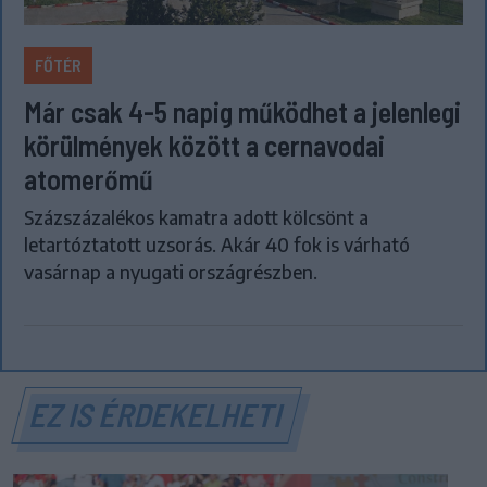
FŐTÉR
Már csak 4-5 napig működhet a jelenlegi
körülmények között a cernavodai
atomerőmű
Százszázalékos kamatra adott kölcsönt a
letartóztatott uzsorás. Akár 40 fok is várható
vasárnap a nyugati országrészben.
EZ IS ÉRDEKELHETI