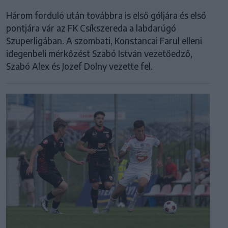
Három forduló után továbbra is első góljára és első
pontjára vár az FK Csíkszereda a labdarúgó
Szuperligában. A szombati, Konstancai Farul elleni
idegenbeli mérkőzést Szabó István vezetőedző,
Szabó Alex és Jozef Dolny vezette fel.