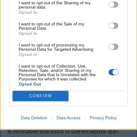
I want to opt-out of the Sharing of my
personal data.
Opted In
I want to opt-out of the Sale of my
Personal Data.
Opted In
I want to opt-out of processing my
Personal Data for Targeted Advertising.
Opted In
I want to opt-out of Collection, Use,
Retention, Sale, and/or Sharing of my
Personal Data that Is Unrelated with the
Purposes for which it was collected.
Opted Out
Szembementek a trenddel: a Sepsi OSK
CONFIRM
és az FK Csíkszereda kilóg a sorból a
Szuperligában
Data Deletion
Data Access
Privacy Policy
A labdarúgó Szuperliga 2026–2027-es idényében a
16 élvonalbeli klub közül 13 szerencsejáték-ipari