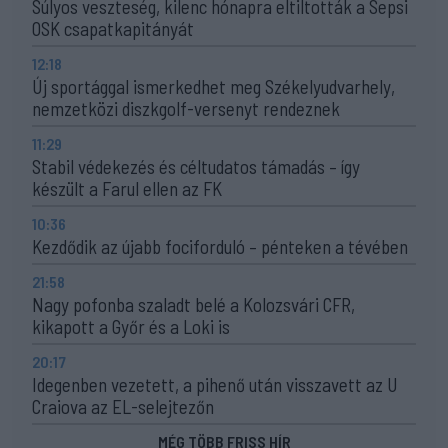
Súlyos veszteség, kilenc hónapra eltiltották a Sepsi
OSK csapatkapitányát
12:18
Új sportággal ismerkedhet meg Székelyudvarhely,
nemzetközi diszkgolf-versenyt rendeznek
11:29
Stabil védekezés és céltudatos támadás – így
készült a Farul ellen az FK
10:36
Kezdődik az újabb fociforduló – pénteken a tévében
21:58
Nagy pofonba szaladt belé a Kolozsvári CFR,
kikapott a Győr és a Loki is
20:17
Idegenben vezetett, a pihenő után visszavett az U
Craiova az EL-selejtezőn
MÉG TÖBB FRISS HÍR