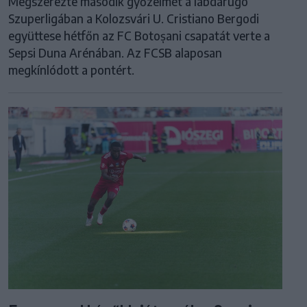
Megszerezte második győzelmét a labdarúgó
Szuperligában a Kolozsvári U. Cristiano Bergodi
együttese hétfőn az FC Botoșani csapatát verte a
Sepsi Duna Arénában. Az FCSB alaposan
megkínlódott a pontért.