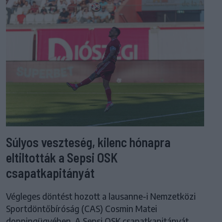
Súlyos veszteség, kilenc hónapra
eltiltották a Sepsi OSK
csapatkapitányát
Végleges döntést hozott a lausanne-i Nemzetközi
Sportdöntőbíróság (CAS) Cosmin Matei
doppingügyében. A Sepsi OSK csapatkapitányát