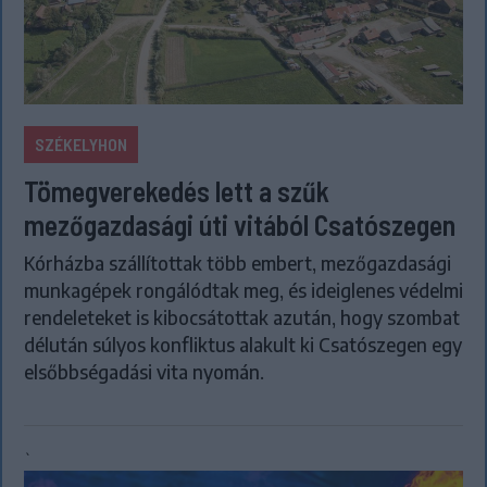
SZÉKELYHON
Tömegverekedés lett a szűk
mezőgazdasági úti vitából Csatószegen
Kórházba szállítottak több embert, mezőgazdasági
munkagépek rongálódtak meg, és ideiglenes védelmi
rendeleteket is kibocsátottak azután, hogy szombat
délután súlyos konfliktus alakult ki Csatószegen egy
elsőbbségadási vita nyomán.
`