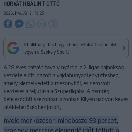
HORVÁTH BÁLINT OTTÓ
2026. MÁJUS 19., 19:23
Itt állíthatja be, hogy a Google-találatokban elöl
legyen a Székely Sport!
A 28 éves hátvéd tavaly nyáron, a 2. ligás bajnokság
kezdete előtt igazolt a vajdahunyadi együtteshez,
amely kiemelkedett a mezőnyből, és nem volt
kérdéses a feljutása a Szuperligába. A nemrég
befejeződött szezonban azonban Kilyén nagyon kevés
játéklehetőséghez jutott,
nyolc mérkőzésen mindössze 93 percet,
azaz egy meccsre elegendő időt töltött a