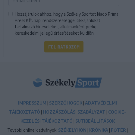
Hozzájárulok ahhoz, hogy a Székely Sportot kiadó Príma
Press Kft. napi rendszerességgel cikkajánlókat
tartalmazó hírleveleket, alkalmanként pedig
kereskedelmi jellegű értesítéseket küldjön.
FELIRATKOZOM
IMPRESSZUM
|
SZERZŐI JOGOK
|
ADATVÉDELMI
TÁJÉKOZTATÓ
|
HOZZÁSZÓLÁSI SZABÁLYZAT
|
COOKIE-
KEZELÉSI TÁJÉKOZTATÓ
|
SÜTIBEÁLLÍTÁSOK
További online kiadványok:
SZÉKELYHON
|
KRÓNIKA
|
FŐTÉR
|