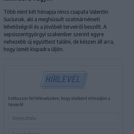
Több mint két hónapja nincs csapata Valentin
Suciunak, aki a meghiúsult szatmárnémeti
lehetőségről és a jövőbeli terveiről beszélt. A
sepsiszentgyörgyi szakember szerint egyre
nehezebb új együttest találni, de készen áll arra,
hogy ismét kispadra üljön.
HÍRLEVÉL
Iratkozzon fel hírlevelünkre, hogy elsőként értesüljön a
hírekről!