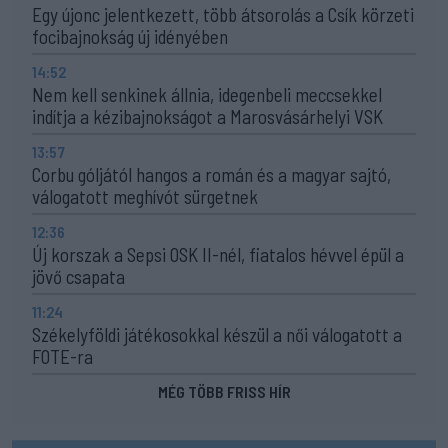
Egy újonc jelentkezett, több átsorolás a Csík körzeti
focibajnokság új idényében
14:52
Nem kell senkinek állnia, idegenbeli meccsekkel
indítja a kézibajnokságot a Marosvásárhelyi VSK
13:57
Corbu góljától hangos a román és a magyar sajtó,
válogatott meghívót sürgetnek
12:36
Új korszak a Sepsi OSK II-nél, fiatalos hévvel épül a
jövő csapata
11:24
Székelyföldi játékosokkal készül a női válogatott a
FOTE-ra
MÉG TÖBB FRISS HÍR