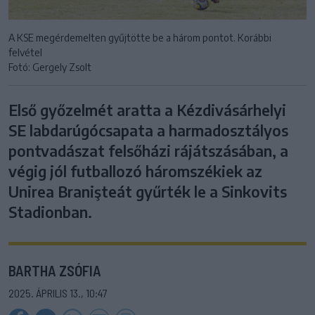
A KSE megérdemelten gyűjtötte be a három pontot. Korábbi
felvétel
Fotó: Gergely Zsolt
Első győzelmét aratta a Kézdivásárhelyi
SE labdarúgócsapata a harmadosztályos
pontvadászat felsőházi rájátszásában, a
végig jól futballozó háromszékiek az
Unirea Branişteát gyűrték le a Sinkovits
Stadionban.
BARTHA ZSÓFIA
2025. ÁPRILIS 13., 10:47