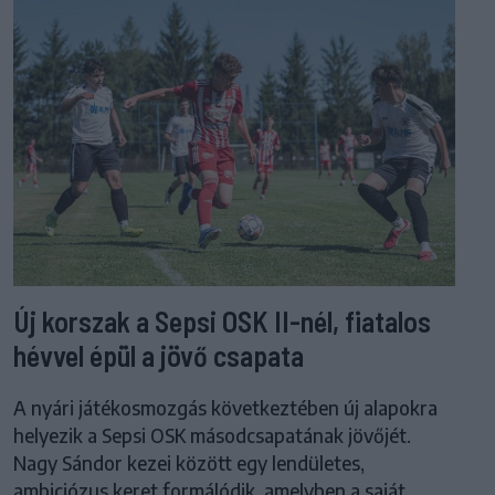
Új korszak a Sepsi OSK II-nél, fiatalos
hévvel épül a jövő csapata
A nyári játékosmozgás következtében új alapokra
helyezik a Sepsi OSK másodcsapatának jövőjét.
Nagy Sándor kezei között egy lendületes,
ambiciózus keret formálódik, amelyben a saját