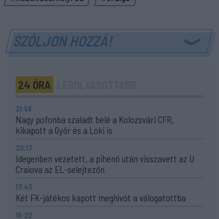
SZÓLJON HOZZÁ!
24 ÓRA
LEGOLVASOTTABB
21:58
Nagy pofonba szaladt belé a Kolozsvári CFR,
kikapott a Győr és a Loki is
20:17
Idegenben vezetett, a pihenő után visszavett az U
Craiova az EL-selejtezőn
17:43
Két FK-játékos kapott meghívót a válogatottba
16:22