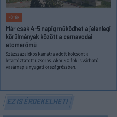
FŐTÉR
Már csak 4-5 napig működhet a jelenlegi
körülmények között a cernavodai
atomerőmű
Százszázalékos kamatra adott kölcsönt a
letartóztatott uzsorás. Akár 40 fok is várható
vasárnap a nyugati országrészben.
EZ IS ÉRDEKELHETI