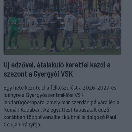
Új edzővel, átalakuló kerettel kezdi a
szezont a Gyergyói VSK
Egy hete kezdte el a felkészülést a 2026–2027-es
idényre a Gyergyószentmiklósi VSK
labdarúgócsapata, amely már szerdán pályára lép a
Román Kupában. Az együttest tapasztalt edző,
korábban több élvonalbeli klubnál is dolgozó Paul
Ceușan irányítja.