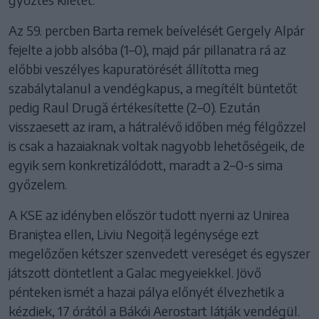
Az 59. percben Barta remek beívelését Gergely Alpár
fejelte a jobb alsóba (1–0), majd pár pillanatra rá az
előbbi veszélyes kapuratörését állította meg
szabálytalanul a vendégkapus, a megítélt büntetőt
pedig Raul Drugă értékesítette (2–0). Ezután
visszaesett az iram, a hátralévő időben még félgőzzel
is csak a hazaiaknak voltak nagyobb lehetőségeik, de
egyik sem konkretizálódott, maradt a 2–0-s sima
győzelem.
A KSE az idényben először tudott nyerni az Unirea
Braniştea ellen, Liviu Negoiță legénysége ezt
megelőzően kétszer szenvedett vereséget és egyszer
játszott döntetlent a Galac megyeiekkel. Jövő
pénteken ismét a hazai pálya előnyét élvezhetik a
kézdiek, 17 órától a Bákói Aerostart látják vendégül.