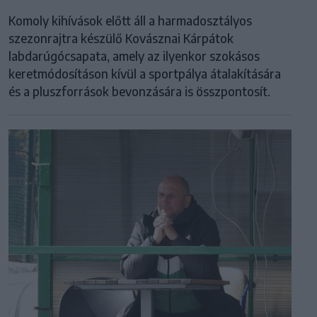
Komoly kihívások előtt áll a harmadosztályos
szezonrajtra készülő Kovásznai Kárpátok
labdarúgócsapata, amely az ilyenkor szokásos
keretmódosításon kívül a sportpálya átalakítására
és a pluszforrások bevonzására is összpontosít.