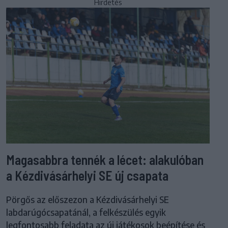
Hirdetés
Magasabbra tennék a lécet: alakulóban
a Kézdivásárhelyi SE új csapata
Pörgős az előszezon a Kézdivásárhelyi SE
labdarúgócsapatánál, a felkészülés egyik
legfontosabb feladata az új játékosok beépítése és