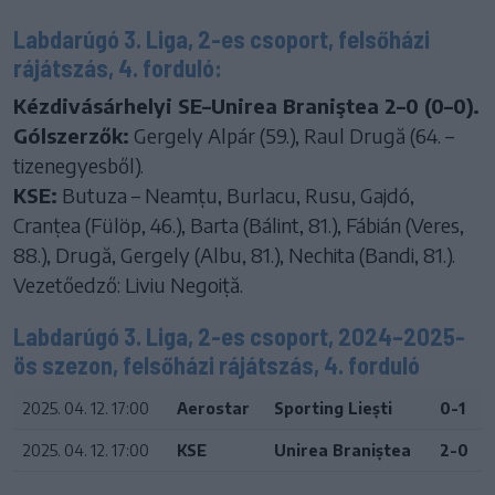
Labdarúgó 3. Liga, 2-es csoport, felsőházi
rájátszás, 4. forduló:
Kézdivásárhelyi SE–Unirea Braniştea 2–0 (0–0).
Gólszerzők:
Gergely Alpár (59.), Raul Drugă (64. –
tizenegyesből).
KSE:
Butuza – Neamțu, Burlacu, Rusu, Gajdó,
Cranțea (Fülöp, 46.), Barta (Bálint, 81.), Fábián (Veres,
88.), Drugă, Gergely (Albu, 81.), Nechita (Bandi, 81.).
Vezetőedző: Liviu Negoiță.
Labdarúgó 3. Liga, 2-es csoport, 2024–2025-
ös szezon, felsőházi rájátszás, 4. forduló
2025. 04. 12. 17:00
Aerostar
Sporting Liești
0-1
2025. 04. 12. 17:00
KSE
Unirea Braniștea
2-0