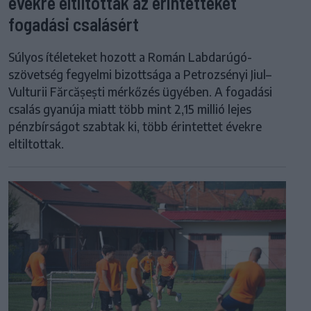
évekre eltiltották az érintetteket
fogadási csalásért
Súlyos ítéleteket hozott a Román Labdarúgó-
szövetség fegyelmi bizottsága a Petrozsényi Jiul–
Vulturii Fărcășești mérkőzés ügyében. A fogadási
csalás gyanúja miatt több mint 2,15 millió lejes
pénzbírságot szabtak ki, több érintettet évekre
eltiltottak.