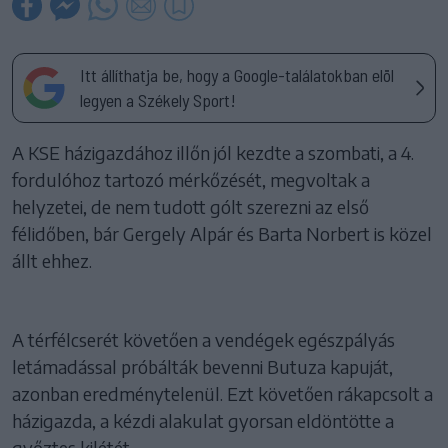
Itt állíthatja be, hogy a Google-találatokban elöl
legyen a Székely Sport!
A KSE házigazdához illőn jól kezdte a szombati, a 4.
fordulóhoz tartozó mérkőzését, megvoltak a
helyzetei, de nem tudott gólt szerezni az első
félidőben, bár Gergely Alpár és Barta Norbert is közel
állt ehhez.
A térfélcserét követően a vendégek egészpályás
letámadással próbálták bevenni Butuza kapuját,
azonban eredménytelenül. Ezt követően rákapcsolt a
házigazda, a kézdi alakulat gyorsan eldöntötte a
győztes kilétét.