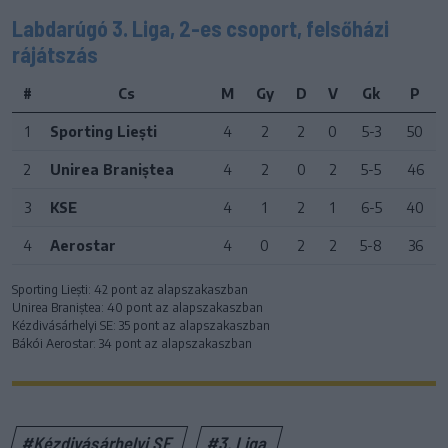
Labdarúgó 3. Liga, 2-es csoport, felsőházi
rájátszás
#
Cs
M
Gy
D
V
Gk
P
1
Sporting Liești
4
2
2
0
5-3
50
2
Unirea Braniștea
4
2
0
2
5-5
46
3
KSE
4
1
2
1
6-5
40
4
Aerostar
4
0
2
2
5-8
36
Sporting Liești: 42 pont az alapszakaszban
Unirea Braniștea: 40 pont az alapszakaszban
Kézdivásárhelyi SE: 35 pont az alapszakaszban
Bákói Aerostar: 34 pont az alapszakaszban
#Kézdivásárhelyi SE
#3. Liga