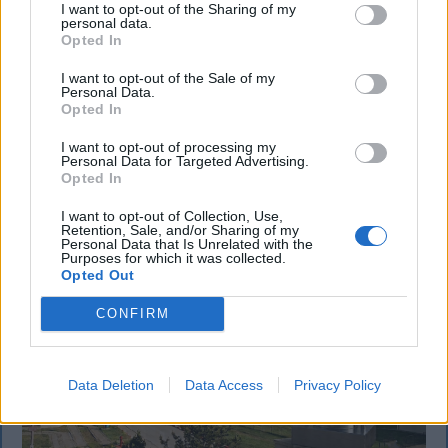
Büntetőfeljelentést tett Majka ügyvédje
I want to opt-out of the Sharing of my
personal data.
a romániai telefonszámról érkezett
Opted In
fenyegetés miatt
I want to opt-out of the Sale of my
Personal Data.
Büntetőfeljelentést tett csütörtökön Majka
Opted In
romániai jogi képviselője a sepsiszentgyörgyi Sic
Feszt fesztiválra tervezett koncert lemondását
I want to opt-out of processing my
Personal Data for Targeted Advertising.
kiváltó fenyegetés ügyében.
Opted In
I want to opt-out of Collection, Use,
Retention, Sale, and/or Sharing of my
Personal Data that Is Unrelated with the
Purposes for which it was collected.
Opted Out
CONFIRM
Data Deletion
Data Access
Privacy Policy