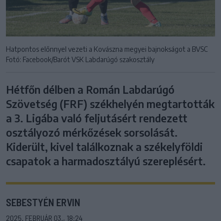
Hatpontos előnnyel vezeti a Kovászna megyei bajnokságot a BVSC
Fotó: Facebook/Barót VSK Labdarúgó szakosztály
Hétfőn délben a Román Labdarúgó
Szövetség (FRF) székhelyén megtartották
a 3. Ligába való feljutásért rendezett
osztályozó mérkőzések sorsolását.
Kiderült, kivel találkoznak a székelyföldi
csapatok a harmadosztályú szereplésért.
SEBESTYÉN ERVIN
2025. FEBRUÁR 03., 18:24