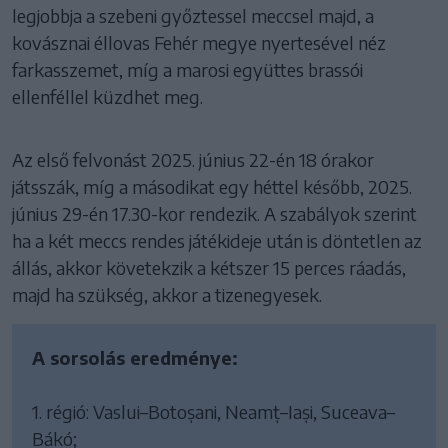
legjobbja a szebeni győztessel meccsel majd, a
kovásznai éllovas Fehér megye nyertesével néz
farkasszemet, míg a marosi együttes brassói
ellenféllel küzdhet meg.
Az első felvonást 2025. június 22-én 18 órakor
játsszák, míg a másodikat egy héttel később, 2025.
június 29-én 17.30-kor rendezik. A szabályok szerint
ha a két meccs rendes játékideje után is döntetlen az
állás, akkor követekzik a kétszer 15 perces ráadás,
majd ha szükség, akkor a tizenegyesek.
A sorsolás eredménye:
1. régió: Vaslui–Botoșani, Neamț–Iași, Suceava–
Bákó;