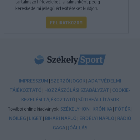
tartalmazó hírleveleket, alkalmanként pedig
kereskedelmi jellegű értesítéseket küldjön.
FELIRATKOZOM
IMPRESSZUM
|
SZERZŐI JOGOK
|
ADATVÉDELMI
TÁJÉKOZTATÓ
|
HOZZÁSZÓLÁSI SZABÁLYZAT
|
COOKIE-
KEZELÉSI TÁJÉKOZTATÓ
|
SÜTIBEÁLLÍTÁSOK
További online kiadványok:
SZÉKELYHON
|
KRÓNIKA
|
FŐTÉR
|
NŐILEG
|
LIGET
|
BIHARI NAPLÓ
|
ERDÉLYI NAPLÓ
|
RÁDIÓ
GAGA
|
JÓÁLLÁS