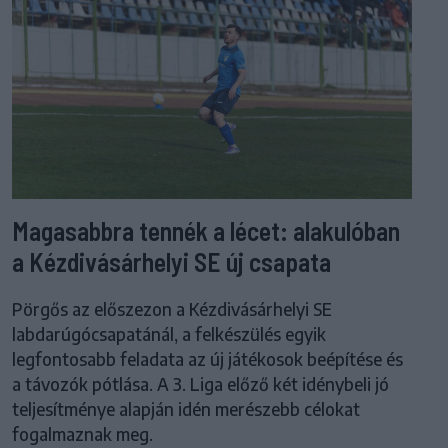
Magasabbra tennék a lécet: alakulóban
a Kézdivásárhelyi SE új csapata
Pörgős az előszezon a Kézdivásárhelyi SE
labdarúgócsapatánál, a felkészülés egyik
legfontosabb feladata az új játékosok beépítése és
a távozók pótlása. A 3. Liga előző két idénybeli jó
teljesítménye alapján idén merészebb célokat
fogalmaznak meg.