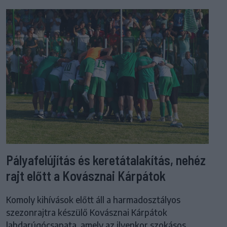
Pályafelújítás és keretátalakítás, nehéz
rajt előtt a Kovásznai Kárpátok
Komoly kihívások előtt áll a harmadosztályos
szezonrajtra készülő Kovásznai Kárpátok
labdarúgócsapata, amely az ilyenkor szokásos