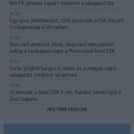
Két FK-játékos kapott meghívót a válogatottba
16:22
Egy újonc jelentkezett, több átsorolás a Csík körzeti
focibajnokság új idényében
14:52
Nem kell senkinek állnia, idegenbeli meccsekkel
indítja a kézibajnokságot a Marosvásárhelyi VSK
13:57
Corbu góljától hangos a román és a magyar sajtó,
válogatott meghívót sürgetnek
12:36
Új korszak a Sepsi OSK II-nél, fiatalos hévvel épül a
jövő csapata
MÉG TÖBB FRISS HÍR