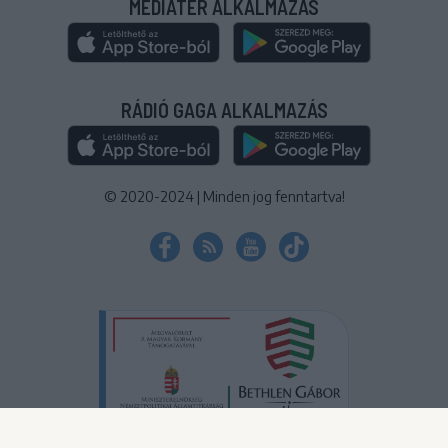
MÉDIATÉR ALKALMAZÁS
RÁDIÓ GAGA ALKALMAZÁS
© 2020-2024
|
Minden jog fenntartva!