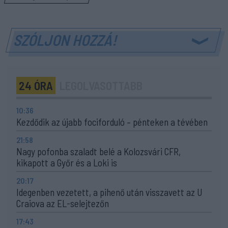
SZÓLJON HOZZÁ!
24 ÓRA
LEGOLVASOTTABB
10:36
Kezdődik az újabb fociforduló – pénteken a tévében
21:58
Nagy pofonba szaladt belé a Kolozsvári CFR,
kikapott a Győr és a Loki is
20:17
Idegenben vezetett, a pihenő után visszavett az U
Craiova az EL-selejtezőn
17:43