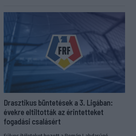
Drasztikus büntetések a 3. Ligában:
évekre eltiltották az érintetteket
fogadási csalásért
Súlyos ítéleteket hozott a Román Labdarúgó-