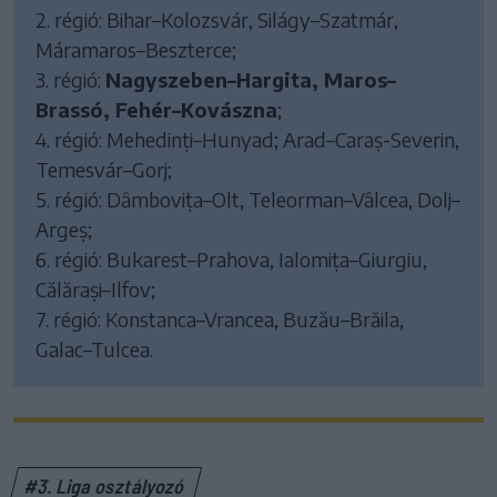
2. régió: Bihar–Kolozsvár, Silágy–Szatmár,
Máramaros–Beszterce;
3. régió:
Nagyszeben–Hargita, Maros–
Brassó, Fehér–Kovászna
;
4. régió: Mehedinți–Hunyad; Arad–Caraș-Severin,
Temesvár–Gorj;
5. régió: Dâmbovița–Olt, Teleorman–Vâlcea, Dolj–
Argeș;
6. régió: Bukarest–Prahova, Ialomița–Giurgiu,
Călărași–Ilfov;
7. régió: Konstanca–Vrancea, Buzău–Brăila,
Galac–Tulcea.
#3. Liga osztályozó