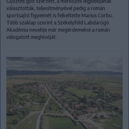
Győztes gólt szerzett, a mérkőzés legjobbjának
választották, teljesítményével pedig a román
sportsajtó figyelmét is felkeltette Marius Corbu.
Több szaklap szerint a Székelyföld Labdarúgó
Akadémia neveltje már megérdemelné a román
válogatott meghívóját.