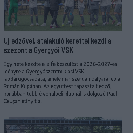
Új edzővel, átalakuló kerettel kezdi a
szezont a Gyergyói VSK
Egy hete kezdte el a felkészülést a 2026–2027-es
idényre a Gyergyószentmiklósi VSK
labdarúgócsapata, amely már szerdán pályára lép a
Román Kupában. Az együttest tapasztalt edző,
korábban több élvonalbeli klubnál is dolgozó Paul
Ceușan irányítja.