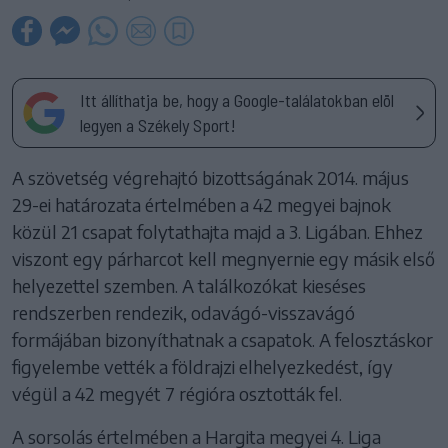
Itt állíthatja be, hogy a Google-találatokban elöl
legyen a Székely Sport!
A szövetség végrehajtó bizottságának 2014. május
29-ei határozata értelmében a 42 megyei bajnok
közül 21 csapat folytathajta majd a 3. Ligában. Ehhez
viszont egy párharcot kell megnyernie egy másik első
helyezettel szemben. A találkozókat kieséses
rendszerben rendezik, odavágó-visszavágó
formájában bizonyíthatnak a csapatok. A felosztáskor
figyelembe vették a földrajzi elhelyezkedést, így
végül a 42 megyét 7 régióra osztották fel.
A sorsolás értelmében a Hargita megyei 4. Liga