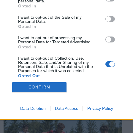
personal data.
Már csak 4-5 napig működhet a jelenlegi
Opted In
körülmények között a cernavodai
I want to opt-out of the Sale of my
Personal Data.
atomerőmű
Opted In
Százszázalékos kamatra adott kölcsönt a
I want to opt-out of processing my
Personal Data for Targeted Advertising.
letartóztatott uzsorás. Akár 40 fok is várható
Opted In
vasárnap a nyugati országrészben.
I want to opt-out of Collection, Use,
Retention, Sale, and/or Sharing of my
Personal Data that Is Unrelated with the
Purposes for which it was collected.
Opted Out
CONFIRM
EZ IS ÉRDEKELHETI
Data Deletion
Data Access
Privacy Policy