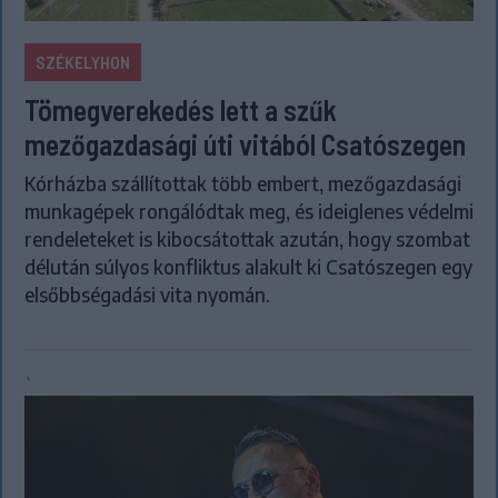
SZÉKELYHON
Tömegverekedés lett a szűk
mezőgazdasági úti vitából Csatószegen
Kórházba szállítottak több embert, mezőgazdasági
munkagépek rongálódtak meg, és ideiglenes védelmi
rendeleteket is kibocsátottak azután, hogy szombat
délután súlyos konfliktus alakult ki Csatószegen egy
elsőbbségadási vita nyomán.
`