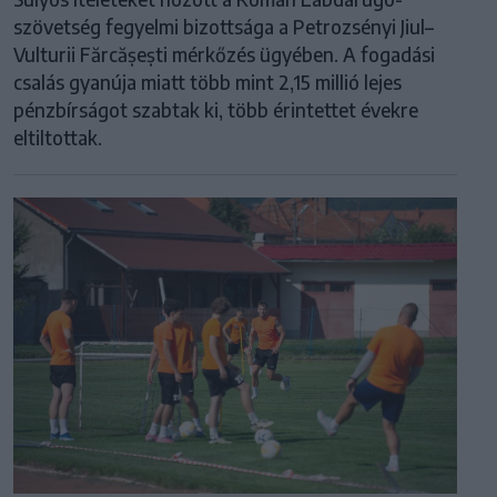
szövetség fegyelmi bizottsága a Petrozsényi Jiul–
Vulturii Fărcășești mérkőzés ügyében. A fogadási
csalás gyanúja miatt több mint 2,15 millió lejes
pénzbírságot szabtak ki, több érintettet évekre
eltiltottak.