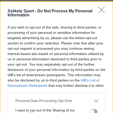
Büntetőfeljelentést tett csütörtökön Majka
romániai jogi képviselője a sepsiszentgyörgyi Sic
Székely Sport -
Do Not Process My Personal
Information
Feszt fesztiválra tervezett koncert lemondását
kiváltó fenyegetés ügyében.
If you wish to opt-out of the sale, sharing to third parties, or
processing of your personal or sensitive information for
targeted advertising by us, please use the below opt-out
section to confirm your selection. Please note that after your
opt-out request is processed you may continue seeing
interest-based ads based on personal information utilized by
us or personal information disclosed to third parties prior to
your opt-out. You may separately opt-out of the further
disclosure of your personal information by third parties on the
IAB’s list of downstream participants. This information may
also be disclosed by us to third parties on the
IAB’s List of
Downstream Participants
that may further disclose it to other
third parties.
Personal Data Processing Opt Outs
FŐTÉR
I want to opt-out of the Sharing of my