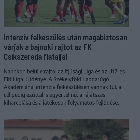
Intenzív felkészülés után magabiztosan
várják a bajnoki rajtot az FK
Csíkszereda fiataljai
Napokon belül elrajtol az Ifjúsági Liga és az U17-es
Elit Liga új idénye. A Székelyföld Labdarúgó
Akadémiánál intenzív felkészülésen vannak túl, a
cél pedig ezúttal is egyértelmű: a rájátszás
kiharcolása és a játékosok folyamatos fejlődése.