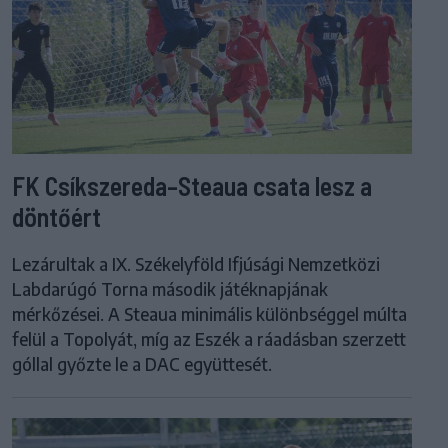
FK Csíkszereda–Steaua csata lesz a
döntőért
Lezárultak a IX. Székelyföld Ifjúsági Nemzetközi
Labdarúgó Torna második játéknapjának
mérkőzései. A Steaua minimális különbséggel múlta
felül a Topolyát, míg az Eszék a ráadásban szerzett
góllal győzte le a DAC együttesét.