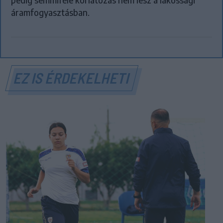
pedig semmiféle korlátozás nem lesz a lakossági
áramfogyasztásban.
EZ IS ÉRDEKELHETI