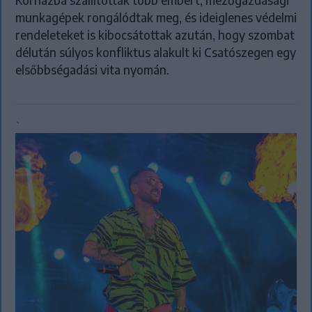
Kórházba szállítottak több embert, mezőgazdasági
munkagépek rongálódtak meg, és ideiglenes védelmi
rendeleteket is kibocsátottak azután, hogy szombat
délután súlyos konfliktus alakult ki Csatószegen egy
elsőbbségadási vita nyomán.
`