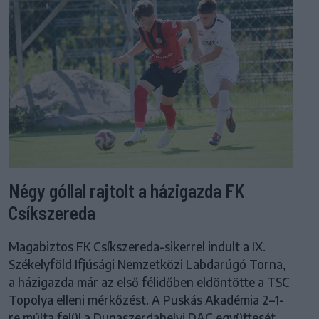
Négy góllal rajtolt a házigazda FK
Csíkszereda
Magabiztos FK Csíkszereda-sikerrel indult a IX.
Székelyföld Ifjúsági Nemzetközi Labdarúgó Torna,
a házigazda már az első félidőben eldöntötte a TSC
Topolya elleni mérkőzést. A Puskás Akadémia 2–1-
re múlta felül a Dunaszerdahelyi DAC együttesét.