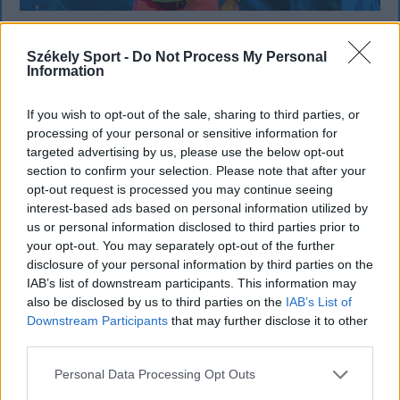
KRÓNIKA
Székely Sport -
Do Not Process My Personal
Information
Büntetőfeljelentést tett Majka ügyvédje
a romániai telefonszámról érkezett
If you wish to opt-out of the sale, sharing to third parties, or
fenyegetés miatt
processing of your personal or sensitive information for
targeted advertising by us, please use the below opt-out
Büntetőfeljelentést tett csütörtökön Majka
section to confirm your selection. Please note that after your
romániai jogi képviselője a sepsiszentgyörgyi Sic
opt-out request is processed you may continue seeing
interest-based ads based on personal information utilized by
Feszt fesztiválra tervezett koncert lemondását
us or personal information disclosed to third parties prior to
kiváltó fenyegetés ügyében.
your opt-out. You may separately opt-out of the further
disclosure of your personal information by third parties on the
IAB’s list of downstream participants. This information may
also be disclosed by us to third parties on the
IAB’s List of
Downstream Participants
that may further disclose it to other
third parties.
Personal Data Processing Opt Outs