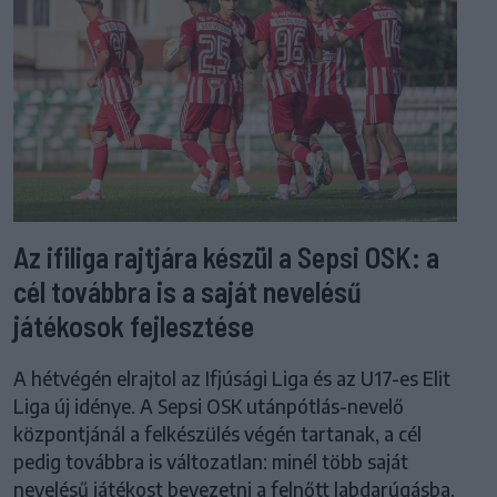
Az ifiliga rajtjára készül a Sepsi OSK: a
cél továbbra is a saját nevelésű
játékosok fejlesztése
A hétvégén elrajtol az Ifjúsági Liga és az U17-es Elit
Liga új idénye. A Sepsi OSK utánpótlás-nevelő
központjánál a felkészülés végén tartanak, a cél
pedig továbbra is változatlan: minél több saját
nevelésű játékost bevezetni a felnőtt labdarúgásba.