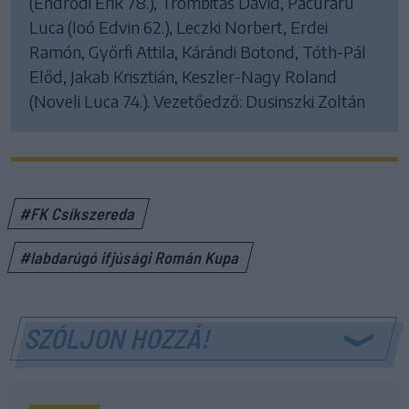
(Endrődi Erik 78.), Trombitás Dávid, Păcuraru
Luca (Ioó Edvin 62.), Leczki Norbert, Erdei
Ramón, Győrfi Attila, Kárándi Botond, Tóth-Pál
Előd, Jakab Krisztián, Keszler-Nagy Roland
(Noveli Luca 74.). Vezetőedző: Dusinszki Zoltán
#FK Csíkszereda
#labdarúgó ifjúsági Román Kupa
SZÓLJON HOZZÁ!