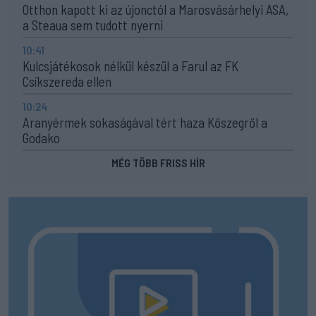
Otthon kapott ki az újonctól a Marosvásárhelyi ASA,
a Steaua sem tudott nyerni
10:41
Kulcsjátékosok nélkül készül a Farul az FK
Csíkszereda ellen
10:24
Aranyérmek sokaságával tért haza Kőszegről a
Godako
MÉG TÖBB FRISS HÍR