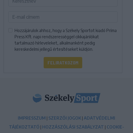
Hozzájárulok ahhoz, hogy a Székely Sportot kiadó Príma
Press Kft. napi rendszerességgel cikkajánlókat
tartalmazó hírleveleket, alkalmanként pedig
kereskedelmi jellegű értesítéseket küldjön.
FELIRATKOZOM
IMPRESSZUM
|
SZERZŐI JOGOK
|
ADATVÉDELMI
TÁJÉKOZTATÓ
|
HOZZÁSZÓLÁSI SZABÁLYZAT
|
COOKIE-