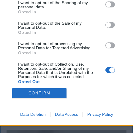
I want to opt-out of the Sharing of my
personal data.
Opted In
I want to opt-out of the Sale of my
Personal Data.
Opted In
I want to opt-out of processing my
KRÓNIKA
Personal Data for Targeted Advertising.
Opted In
Meddig használható még a régi
I want to opt-out of Collection, Use,
személyi?
Retention, Sale, and/or Sharing of my
Personal Data that Is Unrelated with the
Purposes for which it was collected.
Sok román állampolgár még mindig az 1997-es
Opted Out
mintára kiállított személyi igazolványt használja,
CONFIRM
azonban ezt fokozatosan kivonják a forgalomból,
amint az új elektronikus és egyszerű személyi
igazolványok országszerte elérhetővé válnak.
Data Deletion
Data Access
Privacy Policy