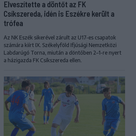
Elveszítette a döntőt az FK
Csíkszereda, idén is Eszékre került a
trófea
Az NK Eszék sikerével zárult az U17-es csapatok
számára kiírt IX. Székelyföld Ifjúsági Nemzetközi
Labdarúgó Torna, miután a döntőben 2–1-re nyert
a házigazda FK Csíkszereda ellen.