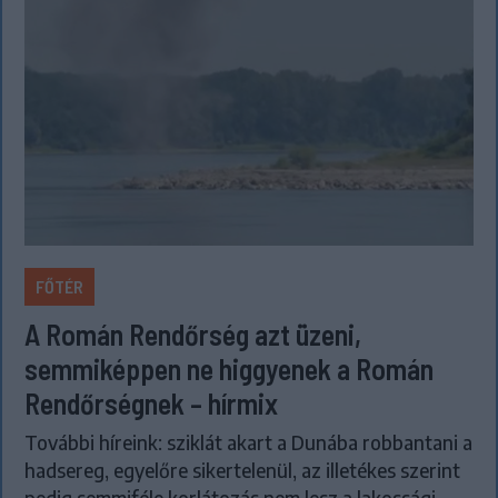
FŐTÉR
A Román Rendőrség azt üzeni,
semmiképpen ne higgyenek a Román
Rendőrségnek – hírmix
További híreink: sziklát akart a Dunába robbantani a
hadsereg, egyelőre sikertelenül, az illetékes szerint