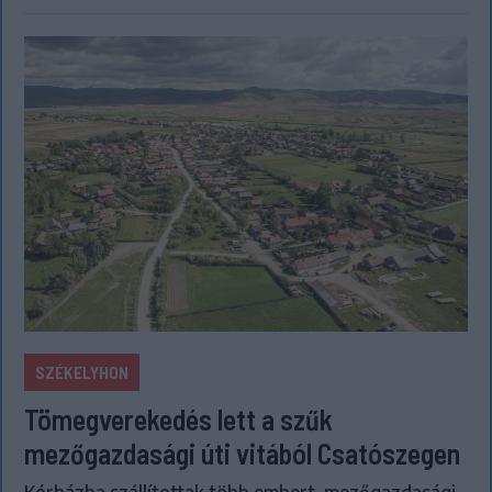
SZÉKELYHON
Tömegverekedés lett a szűk
mezőgazdasági úti vitából Csatószegen