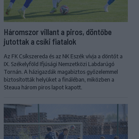
Háromszor villant a piros, döntőbe
jutottak a csíki fiatalok
Az FK Csíkszereda és az NK Eszék vívja a döntőt a
IX. Székelyföld Ifjúsági Nemzetközi Labdarúgó
Tornán. A házigazdák magabiztos győzelemmel
biztosították helyüket a fináléban, miközben a
Steaua három piros lapot kapott.