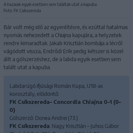
A hazaiak egyik esetben sem találtak utat a kapuba
Fotó: FK Csíkszereda
Bár volt még idő az egyenlítésre, és ezúttal hatalmas
nyomás nehezedett a Chiajna kapujára, a helyzetek
rendre kimaradtak. Jakab Krisztián bombája a lécről
vágódott vissza, Endrődi Erik pedig kétszer is közel
állt a gólszerzéshez, de a labda egyik esetben sem
talált utat a kapuba.
Labdarúgó ifjúsági Román Kupa, U18-as
korosztály, elődöntő:
FK Csíkszereda– Concordia Chiajna 0–1 (0–
0)
Gólszerző: Donea Andrei (73.)
FK Csíkszereda
: Nagy Krisztián – Juhos Gábor