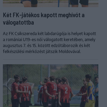
Két FK-játékos kapott meghívót a
válogatottba
Az FK Csíkszereda két labdarúgója is helyet kapott
a romániai U19-es női válogatott keretében, amely
augusztus 7. és 15. között edzőtáborozik és két
felkészülési mérkőzést játszik Moldovával.