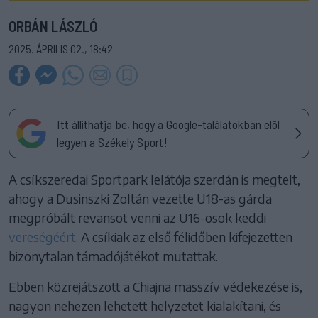
ORBÁN LÁSZLÓ
2025. ÁPRILIS 02., 18:42
Itt állíthatja be, hogy a Google-találatokban elöl
legyen a Székely Sport!
A csíkszeredai Sportpark lelátója szerdán is megtelt,
ahogy a Dusinszki Zoltán vezette U18-as gárda
megpróbált revansot venni az U16-osok keddi
vereségéért
. A csíkiak az első félidőben kifejezetten
bizonytalan támadójátékot mutattak.
Ebben közrejátszott a Chiajna masszív védekezése is,
nagyon nehezen lehetett helyzetet kialakítani, és