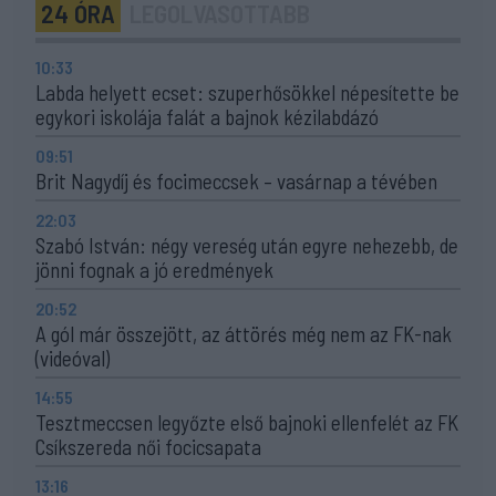
24 ÓRA
LEGOLVASOTTABB
10:33
Labda helyett ecset: szuperhősökkel népesítette be
egykori iskolája falát a bajnok kézilabdázó
09:51
Brit Nagydíj és focimeccsek – vasárnap a tévében
22:03
Szabó István: négy vereség után egyre nehezebb, de
jönni fognak a jó eredmények
20:52
A gól már összejött, az áttörés még nem az FK-nak
(videóval)
14:55
Tesztmeccsen legyőzte első bajnoki ellenfelét az FK
Csíkszereda női focicsapata
13:16