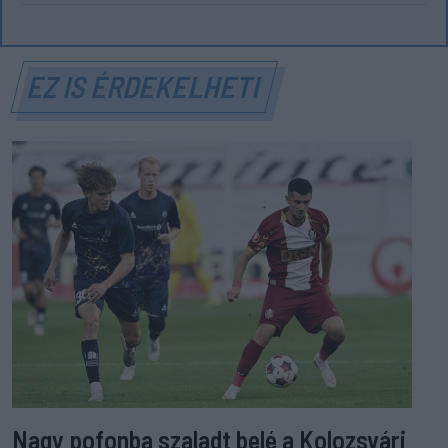
EZ IS ÉRDEKELHETI
Nagy pofonba szaladt belé a Kolozsvári