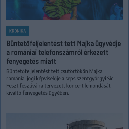
KRÓNIKA
Büntetőfeljelentést tett Majka ügyvédje
a romániai telefonszámról érkezett
fenyegetés miatt
Büntetőfeljelentést tett csütörtökön Majka
romániai jogi képviselője a sepsiszentgyörgyi Sic
Feszt fesztiválra tervezett koncert lemondását
kiváltó fenyegetés ügyében.