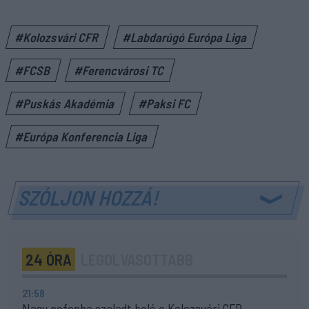
#Kolozsvári CFR
#Labdarúgó Európa Liga
#FCSB
#Ferencvárosi TC
#Puskás Akadémia
#Paksi FC
#Európa Konferencia Liga
SZÓLJON HOZZÁ!
24 ÓRA
LEGOLVASOTTABB
21:58
Nagy pofonba szaladt belé a Kolozsvári CFR,