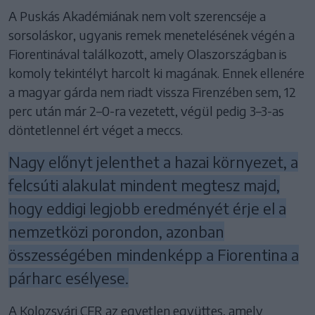
A Puskás Akadémiának nem volt szerencséje a
sorsoláskor, ugyanis remek menetelésének végén a
Fiorentinával találkozott, amely Olaszországban is
komoly tekintélyt harcolt ki magának. Ennek ellenére
a magyar gárda nem riadt vissza Firenzében sem, 12
perc után már 2–0-ra vezetett, végül pedig 3–3-as
döntetlennel ért véget a meccs.
Nagy előnyt jelenthet a hazai környezet, a
felcsúti alakulat mindent megtesz majd,
hogy eddigi legjobb eredményét érje el a
nemzetközi porondon, azonban
összességében mindenképp a Fiorentina a
párharc esélyese.
A Kolozsvári CFR az egyetlen együttes, amely