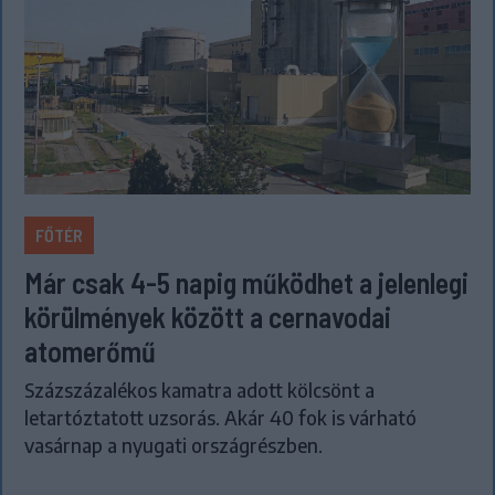
FŐTÉR
Már csak 4-5 napig működhet a jelenlegi
körülmények között a cernavodai
atomerőmű
Százszázalékos kamatra adott kölcsönt a
letartóztatott uzsorás. Akár 40 fok is várható
vasárnap a nyugati országrészben.