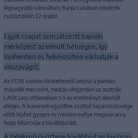
legnagyobb városában, Banja Lukában rendezik
csütörtökön 22 órától.
Egyik csapat sem játszott bajnoki
mérkőzést az elmúlt hétvégén, így
kipihenten és felkészülten várhatják a
visszavágót.
Az FCSB szintén döntetlenről készül a párharc
második meccsére, miután idegenben az osztrák
LASK Linz otthonában 1–1-es eredményt sikerült
elérjen. A bukaresti együttes ezúttal hazai közönsége
előtt léphet gyepre és minden esélye megvan arra,
hogy kiharcolja a továbbjutást.
A találkozó győztese továbbjut az Európa-