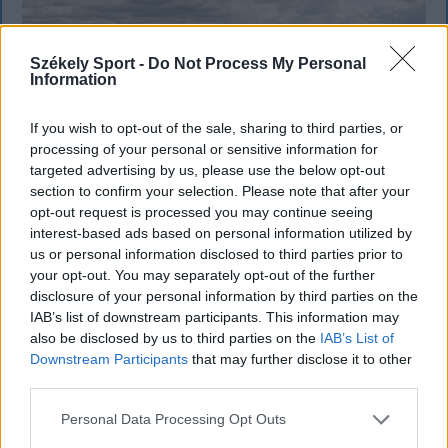
Székely Sport -
Do Not Process My Personal
Information
If you wish to opt-out of the sale, sharing to third parties, or
processing of your personal or sensitive information for
targeted advertising by us, please use the below opt-out
section to confirm your selection. Please note that after your
opt-out request is processed you may continue seeing
interest-based ads based on personal information utilized by
us or personal information disclosed to third parties prior to
your opt-out. You may separately opt-out of the further
SZÉKELYHON
disclosure of your personal information by third parties on the
IAB’s list of downstream participants. This information may
Tömegverekedés lett a szűk
also be disclosed by us to third parties on the
IAB’s List of
mezőgazdasági úti vitából Csatószegen
Downstream Participants
that may further disclose it to other
third parties.
Kórházba szállítottak több embert, mezőgazdasági
munkagépek rongálódtak meg, és ideiglenes védelmi
Personal Data Processing Opt Outs
rendeleteket is kibocsátottak azután, hogy szombat