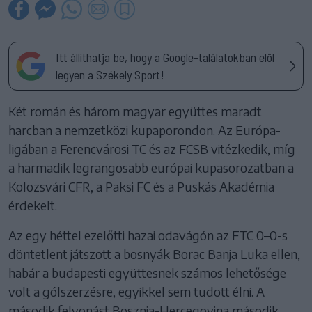
Itt állíthatja be, hogy a Google-találatokban elöl
legyen a Székely Sport!
Két román és három magyar együttes maradt
harcban a nemzetközi kupaporondon. Az Európa-
ligában a Ferencvárosi TC és az FCSB vitézkedik, míg
a harmadik legrangosabb európai kupasorozatban a
Kolozsvári CFR, a Paksi FC és a Puskás Akadémia
érdekelt.
Az egy héttel ezelőtti hazai odavágón az FTC 0–0-s
döntetlent játszott a bosnyák Borac Banja Luka ellen,
habár a budapesti együttesnek számos lehetősége
volt a gólszerzésre, egyikkel sem tudott élni. A
második felvonást Bosznia-Hercegovina második