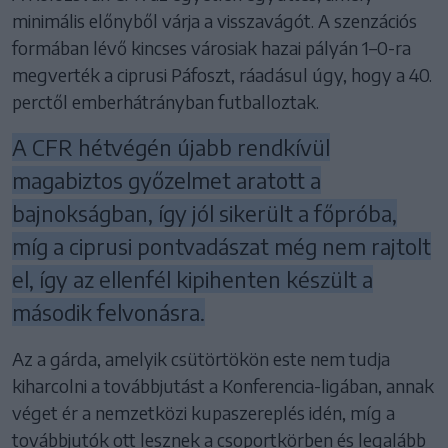
minimális előnyből várja a visszavágót. A szenzációs
formában lévő kincses városiak hazai pályán 1–0-ra
megverték a ciprusi Páfoszt, ráadásul úgy, hogy a 40.
perctől emberhátrányban futballoztak.
A CFR hétvégén újabb rendkívül
magabiztos győzelmet aratott a
bajnokságban, így jól sikerült a főpróba,
míg a ciprusi pontvadászat még nem rajtolt
el, így az ellenfél kipihenten készült a
második felvonásra.
Az a gárda, amelyik csütörtökön este nem tudja
kiharcolni a továbbjutást a Konferencia-ligában, annak
véget ér a nemzetközi kupaszereplés idén, míg a
továbbjutók ott lesznek a csoportkörben és legalább