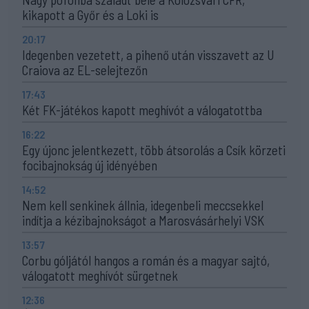
kikapott a Győr és a Loki is
20:17
Idegenben vezetett, a pihenő után visszavett az U
Craiova az EL-selejtezőn
17:43
Két FK-játékos kapott meghívót a válogatottba
16:22
Egy újonc jelentkezett, több átsorolás a Csík körzeti
focibajnokság új idényében
14:52
Nem kell senkinek állnia, idegenbeli meccsekkel
indítja a kézibajnokságot a Marosvásárhelyi VSK
13:57
Corbu góljától hangos a román és a magyar sajtó,
válogatott meghívót sürgetnek
12:36