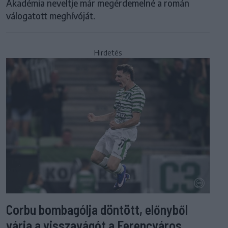
Akadémia neveltje már megérdemelné a román
válogatott meghívóját.
Hirdetés
Corbu bombagólja döntött, előnyből
várja a visszavágót a Ferencváros