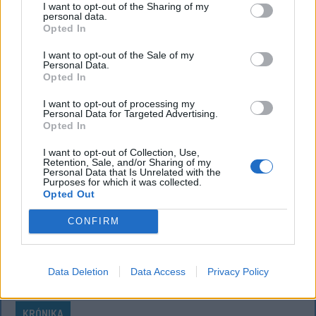
I want to opt-out of the Sharing of my
délután súlyos konfliktus alakult ki Csatószegen egy
personal data.
Opted In
elsőbbségadási vita nyomán.
I want to opt-out of the Sale of my
Personal Data.
Opted In
`
I want to opt-out of processing my
Personal Data for Targeted Advertising.
Opted In
I want to opt-out of Collection, Use,
Retention, Sale, and/or Sharing of my
Personal Data that Is Unrelated with the
Purposes for which it was collected.
Opted Out
CONFIRM
Data Deletion
Data Access
Privacy Policy
KRÓNIKA