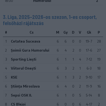
18:00
Humorului
2
3. Liga, 2025–2026-os szezon, 1-es csoport,
felsőházi rájátszás
#
Cs
M
Gy
D
V
Gk
P
1
Cetatea Suceava
6
6
0
0
19-7
28
2
Șoimii Gura Humorului
6
4
2
0
17-6
27
3
Sporting Liești
6
1
1
4
7-12
19
4
Viitorul Onești
6
3
2
1
6-3
18
5
KSE
6
1
3
2
9-10
17
6
Știința Miroslava
6
4
0
2
11-9
16
7
Sepsi OSK II.
6
1
0
5
5-14
8
8
CS Blejoi
6
0
0
6
4-17
2