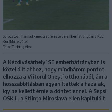
Sorozatban harmadik meccsét fejezte be emberhátrányban a KSE.
Korábbi felvétel
Fotó: Tuchiluș Alex
A Kézdivásárhelyi SE emberhátrányban is
közel állt ahhoz, hogy mindhárom pontot
elhozza a Viitorul Onești otthonából, ám a
hosszabbításban egyenlítettek a hazaiak,
így be kellett érnie a döntetlennel. A Sepsi
OSK II. a Știința Miroslava ellen kapitulált.