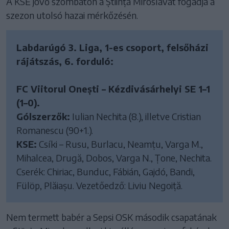
A KSE jövő szombaton a Știința Miroslavát fogadja a
szezon utolsó hazai mérkőzésén.
Labdarúgó 3. Liga, 1-es csoport, felsőházi
rájátszás, 6. forduló:
FC Viitorul Onești – Kézdivásárhelyi SE 1–1
(1–0).
Gólszerzők:
Iulian Nechita (8.), illetve Cristian
Romanescu (90+1.).
KSE:
Csíki – Rusu, Burlacu, Neamțu, Varga M.,
Mihalcea, Drugă, Dobos, Varga N., Țone, Nechita.
Cserék: Chiriac, Bunduc, Fábián, Gajdó, Bandi,
Fülöp, Plăiașu. Vezetőedző: Liviu Negoiță.
Nem termett babér a Sepsi OSK második csapatának