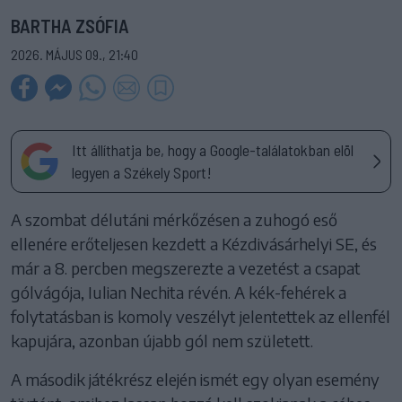
BARTHA ZSÓFIA
2026. MÁJUS 09., 21:40
Itt állíthatja be, hogy a Google-találatokban elöl
legyen a Székely Sport!
A szombat délutáni mérkőzésen a zuhogó eső
ellenére erőteljesen kezdett a Kézdivásárhelyi SE, és
már a 8. percben megszerezte a vezetést a csapat
gólvágója, Iulian Nechita révén. A kék-fehérek a
folytatásban is komoly veszélyt jelentettek az ellenfél
kapujára, azonban újabb gól nem született.
A második játékrész elején ismét egy olyan esemény