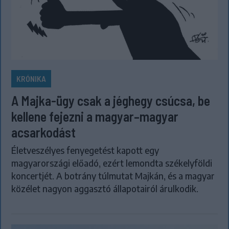
KRÓNIKA
A Majka-ügy csak a jéghegy csúcsa, be
kellene fejezni a magyar–magyar
acsarkodást
Életveszélyes fenyegetést kapott egy
magyarországi előadó, ezért lemondta székelyföldi
koncertjét. A botrány túlmutat Majkán, és a magyar
közélet nagyon aggasztó állapotairól árulkodik.