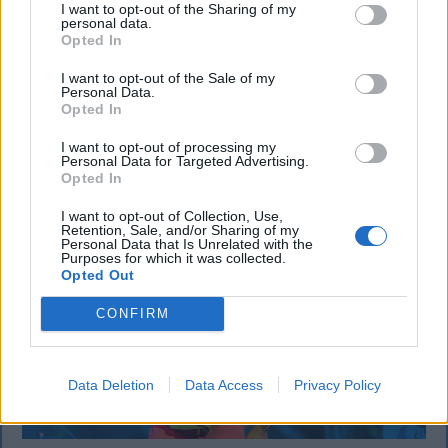
munkagépek rongálódtak meg, és ideiglenes védelmi
I want to opt-out of the Sharing of my
personal data.
rendeleteket is kibocsátottak azután, hogy szombat
Opted In
délután súlyos konfliktus alakult ki Csatószegen egy
elsőbbségadási vita nyomán.
I want to opt-out of the Sale of my
Personal Data.
Opted In
I want to opt-out of processing my
`
Personal Data for Targeted Advertising.
Opted In
I want to opt-out of Collection, Use,
Retention, Sale, and/or Sharing of my
Personal Data that Is Unrelated with the
Purposes for which it was collected.
Opted Out
CONFIRM
Data Deletion
Data Access
Privacy Policy