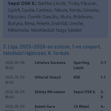
Sepsi OSK II.:
Bartha–Leczki, Truța, Păcurar,
Győrfi, Gyulai, Cantauz, Nikula, Kocsis, Giosanu,
Păcuraru. Cserék: Dascălu, Mutu, Brădeanu,
Butyka, Bena, Fekete, Endrődi, Ureche,
Mihoreanu. Vezetőedző: Nagy Sándor.
3. Liga, 2025–2026-os szezon, 1-es csoport,
felsőházi rájátszás, 6. forduló
2026. 05. 08.
Cetatea Suceava
Sporting
3-1
18:00
Liești
2026. 05. 09.
Viitorul Onești
KSE
1-1
18:00
2026. 05. 09.
Știința Miroslava
Sepsi OSK II.
2-
18:00
0
2026. 05. 09.
Șoimii Gura
CS Blejoi
4-