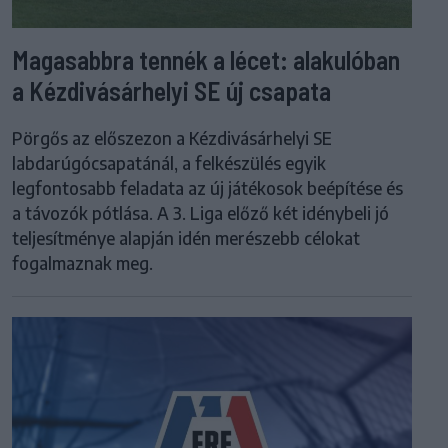
Magasabbra tennék a lécet: alakulóban
a Kézdivásárhelyi SE új csapata
Pörgős az előszezon a Kézdivásárhelyi SE
labdarúgócsapatánál, a felkészülés egyik
legfontosabb feladata az új játékosok beépítése és
a távozók pótlása. A 3. Liga előző két idénybeli jó
teljesítménye alapján idén merészebb célokat
fogalmaznak meg.