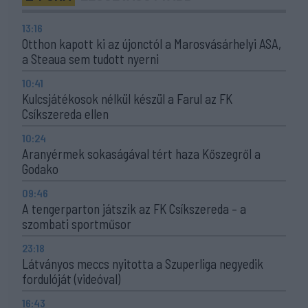
13:16
Otthon kapott ki az újonctól a Marosvásárhelyi ASA,
a Steaua sem tudott nyerni
10:41
Kulcsjátékosok nélkül készül a Farul az FK
Csíkszereda ellen
10:24
Aranyérmek sokaságával tért haza Kőszegről a
Godako
09:46
A tengerparton játszik az FK Csíkszereda – a
szombati sportműsor
23:18
Látványos meccs nyitotta a Szuperliga negyedik
fordulóját (videóval)
16:43