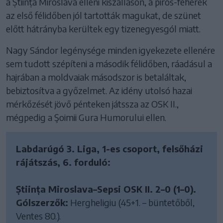
a Știința Miroslava elleni kiszálláson, a piros-fehérek
az első félidőben jól tartották magukat, de szünet
előtt hátrányba kerültek egy tizenegyesgól miatt.
Nagy Sándor legénysége minden igyekezete ellenére
sem tudott szépíteni a második félidőben, ráadásul a
hajrában a moldvaiak másodszor is betaláltak,
bebiztosítva a győzelmet. Az idény utolsó hazai
mérkőzését jövő pénteken játssza az OSK II.,
mégpedig a Şoimii Gura Humorului ellen.
Labdarúgó 3. Liga, 1-es csoport, felsőházi
rájátszás, 6. forduló:
Știința Miroslava–Sepsi OSK II. 2–0 (1–0).
Gólszerzők:
Hergheligiu (45+1. – büntetőből,
Ventes 80.).