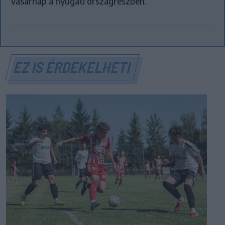
vasárnap a nyugati országrészben.
EZ IS ÉRDEKELHETI