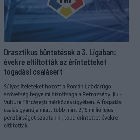
Drasztikus büntetések a 3. Ligában:
évekre eltiltották az érintetteket
fogadási csalásért
Súlyos ítéleteket hozott a Román Labdarúgó-
szövetség fegyelmi bizottsága a Petrozsényi Jiul–
Vulturii Fărcășești mérkőzés ügyében. A fogadási
csalás gyanúja miatt több mint 2,15 millió lejes
pénzbírságot szabtak ki, több érintettet évekre
eltiltottak.