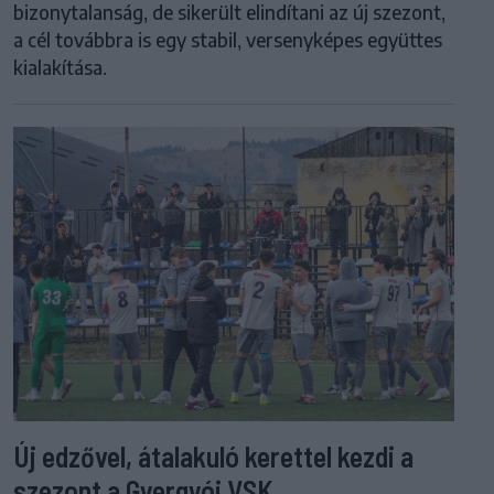
bizonytalanság, de sikerült elindítani az új szezont,
a cél továbbra is egy stabil, versenyképes együttes
kialakítása.
Új edzővel, átalakuló kerettel kezdi a
szezont a Gyergyói VSK