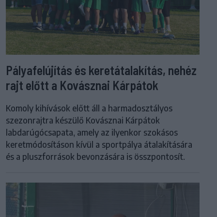
Pályafelújítás és keretátalakítás, nehéz
rajt előtt a Kovásznai Kárpátok
Komoly kihívások előtt áll a harmadosztályos
szezonrajtra készülő Kovásznai Kárpátok
labdarúgócsapata, amely az ilyenkor szokásos
keretmódosításon kívül a sportpálya átalakítására
és a pluszforrások bevonzására is összpontosít.