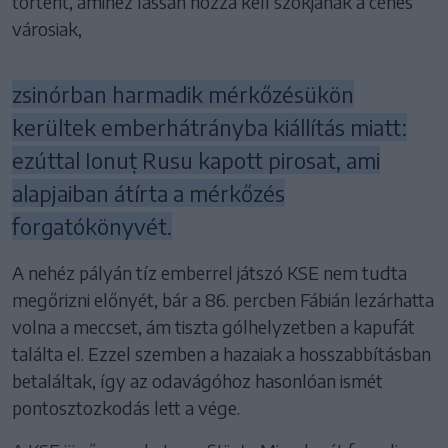
történt, amihez lassan hozzá kell szokjanak a céhes
városiak,
zsinórban harmadik mérkőzésükön
kerültek emberhátrányba kiállítás miatt:
ezúttal Ionuț Rusu kapott pirosat, ami
alapjaiban átírta a mérkőzés
forgatókönyvét.
A nehéz pályán tíz emberrel játszó KSE nem tudta
megőrizni előnyét, bár a 86. percben Fábián lezárhatta
volna a meccset, ám tiszta gólhelyzetben a kapufát
találta el. Ezzel szemben a hazaiak a hosszabbításban
betaláltak, így az odavágóhoz hasonlóan ismét
pontosztozkodás lett a vége.