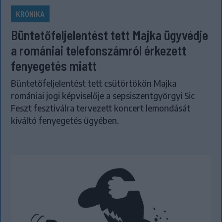
KRÓNIKA
Büntetőfeljelentést tett Majka ügyvédje
a romániai telefonszámról érkezett
fenyegetés miatt
Büntetőfeljelentést tett csütörtökön Majka
romániai jogi képviselője a sepsiszentgyörgyi Sic
Feszt fesztiválra tervezett koncert lemondását
kiváltó fenyegetés ügyében.