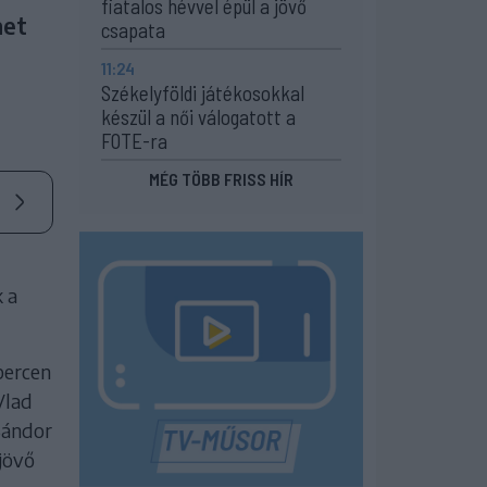
fiatalos hévvel épül a jövő
met
csapata
11:24
Székelyföldi játékosokkal
készül a női válogatott a
FOTE-ra
MÉG TÖBB FRISS HÍR
 a
 percen
Vlad
Sándor
jövő