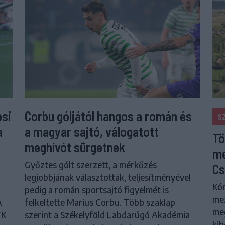
psi
Corbu góljától hangos a román és
S
a
a magyar sajtó, válogatott
Tö
meghívót sürgetnek
me
Győztes gólt szerzett, a mérkőzés
Cs
legjobbjának választották, teljesítményével
Kór
pedig a román sportsajtó figyelmét is
me
A
felkeltette Marius Corbu. Több szaklap
meg
FK
szerint a Székelyföld Labdarúgó Akadémia
kib