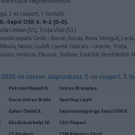
i elleni hazai megmérettetésre.
ga, 2-es csoport, 7. forduló:
II.–Sepsi OSK II. 0–2 (0–0).
ai Cristian (51.), Truța Vlad (53.).
 kezdőcsapata: Gedő – Bocan, Kocsis, Bena, Vereguț, Lecki,
 Nikula, Nistor, Győrfi. Cserék: Dascalu – Ureche, Truța,
uraru, Ambrus, Păcurar, Tudose, Endrődi. Vezetőedző: 
–2026-os szezon, alapszakasz, 2-es csoport, 7. fo
0
Petrolul Ploiești II.
Unirea Braniștea
0
Dacia Unirea Brăila
Sporting Liești
0
Galaci Oțelul II.
Sepsiszentgyörgyi Sepsi OSK II.
0
Kézdivásárhelyi SE
CSO Plopeni
0
CS Păulești
CSM Râmnicu Sărat