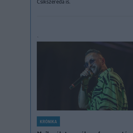
Csíkszereda is.
`
KRÓNIKA