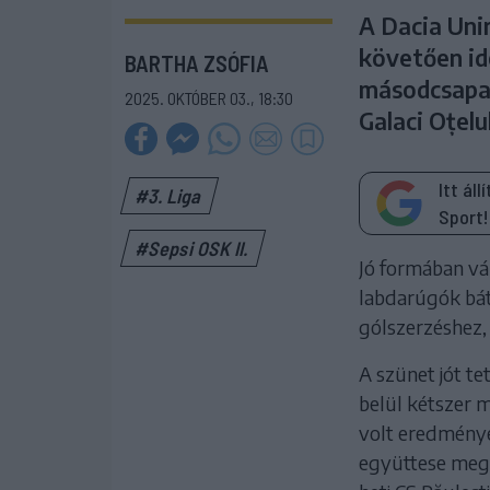
A Dacia Unir
követően id
BARTHA ZSÓFIA
másodcsapat
2025. OKTÓBER 03., 18:30
Galaci Oțelu
Itt ál
#3. Liga
Sport!
#Sepsi OSK II.
Jó formában várt
labdarúgók báto
gólszerzéshez, 
A szünet jót te
belül kétszer m
volt eredménye
együttese megsz