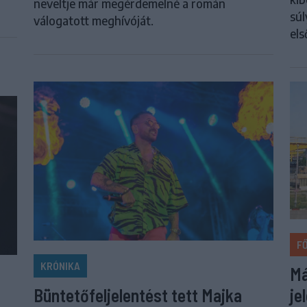
neveltje már megérdemelné a román
súl
válogatott meghívóját.
els
F
KRÓNIKA
Má
je
Büntetőfeljelentést tett Majka