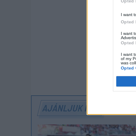
Opted 
9
Dacia Uni
I want t
Opted 
10
Petrolul Pl
I want 
11
CSM Râmn
Advertis
Opted 
12
Galaci Oțel
I want t
of my P
Unirea Braniștea: 3 po
was col
Opted 
SZÓLJON
AJÁNLJUK MÉG