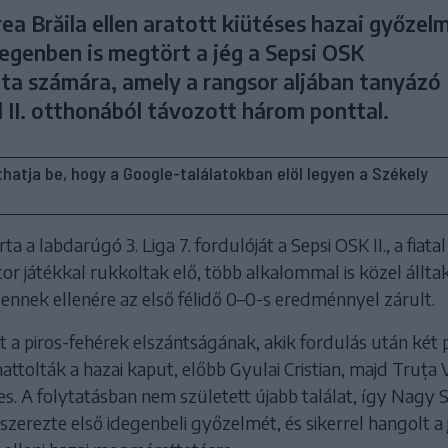
ea Brăila ellen aratott kiütéses hazai győzel
egenben is megtört a jég a Sepsi OSK
a számára, amely a rangsor aljában tanyázó
l II. otthonából távozott három ponttal.
líthatja be, hogy a Google-találatokban elöl legyen a Székely
a a labdarúgó 3. Liga 7. fordulóját a Sepsi OSK II., a fiatal
r játékkal rukkoltak elő, több alkalommal is közel álltak
ennek ellenére az első félidő 0–0-s eredménnyel zárult.
tt a piros-fehérek elszántságának, akik fordulás után két
attolták a hazai kaput, előbb Gyulai Cristian, majd Truța 
s. A folytatásban nem született újabb találat, így Nagy 
erezte első idegenbeli győzelmét, és sikerrel hangolt a 