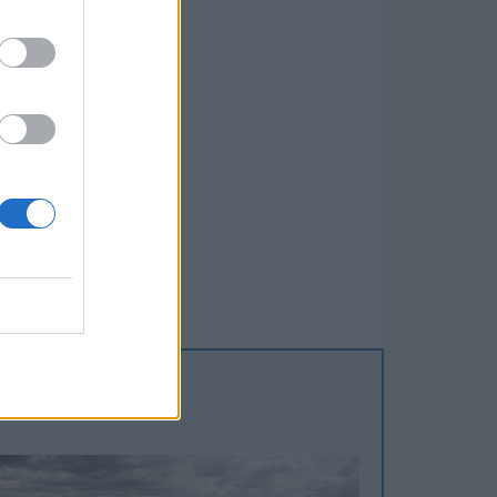
7
6
6
4