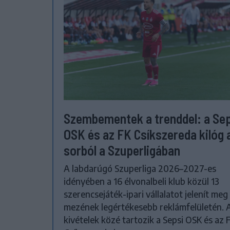
Szembementek a trenddel: a Se
OSK és az FK Csíkszereda kilóg 
sorból a Szuperligában
A labdarúgó Szuperliga 2026–2027-es
idényében a 16 élvonalbeli klub közül 13
szerencsejáték-ipari vállalatot jelenít meg
mezének legértékesebb reklámfelületén. 
kivételek közé tartozik a Sepsi OSK és az 