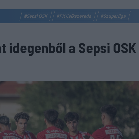
#Sepsi OSK
#FK Csíkszereda
#Szuperliga
 idegenből a Sepsi OSK I