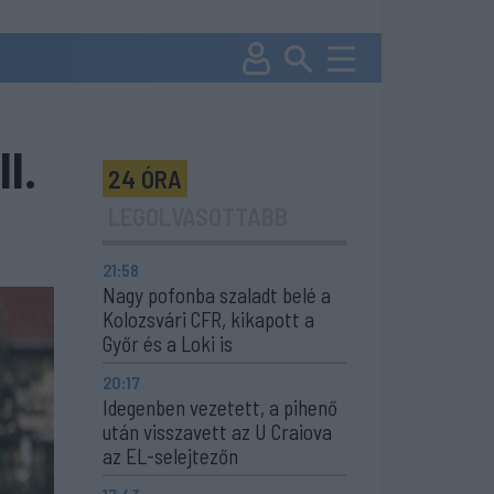
I.
24 ÓRA
LEGOLVASOTTABB
21:58
Nagy pofonba szaladt belé a
Kolozsvári CFR, kikapott a
Győr és a Loki is
20:17
Idegenben vezetett, a pihenő
után visszavett az U Craiova
az EL-selejtezőn