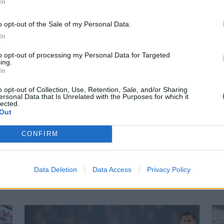
In
rea Brăila
7
2
1
4
8-22
o opt-out of the Sale of my Personal Data.
In
oiești II.
7
2
0
5
13-15
to opt-out of processing my Personal Data for Targeted
icu Sărat
7
2
0
5
11-18
ing.
In
ul II.
7
1
1
5
8-19
o opt-out of Collection, Use, Retention, Sale, and/or Sharing
ersonal Data that Is Unrelated with the Purposes for which it
nttal büntetve
lected.
Out
 HOZZÁ!
CONFIRM
Data Deletion
Data Access
Privacy Policy