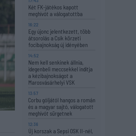
17:43
Két FK-játékos kapott
meghívót a válogatottba
16:22
Egy újonc jelentkezett, több
átsorolás a Csík körzeti
focibajnokság új idényében
14:52
Nem kell senkinek állnia,
idegenbeli meccsekkel indítja
a kézibajnokságot a
Marosvásárhelyi VSK
13:57
Corbu góljától hangos a román
és a magyar sajtó, válogatott
meghívót sürgetnek
12:36
Új korszak a Sepsi OSK II-nél,