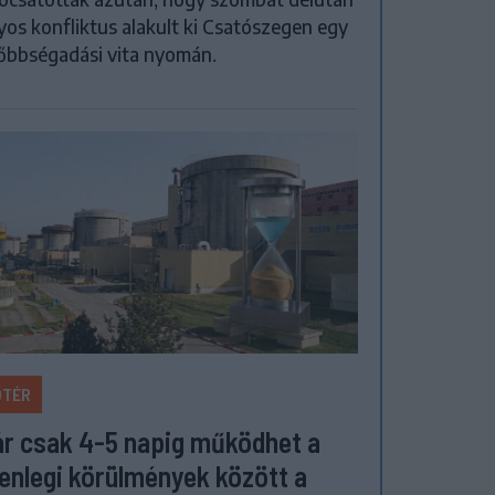
yos konfliktus alakult ki Csatószegen egy
őbbségadási vita nyomán.
ŐTÉR
r csak 4-5 napig működhet a
lenlegi körülmények között a