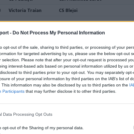
0
Victoria Traian
CS Blejoi
5–2026-os szezon, alapszakasz, 2-es csoport
port -
Do Not Process My Personal Information
Cs
M
Gy
D
V
Gk
to opt-out of the sale, sharing to third parties, or processing of your per
formation for targeted advertising by us, please use the below opt-out s
iești
7
6
0
1
23-10
r selection. Please note that after your opt-out request is processed y
rhelyi SE
7
5
1
1
16-5
eing interest-based ads based on personal information utilized by us or
disclosed to third parties prior to your opt-out. You may separately opt-
i
7
5
1
1
16-6
losure of your personal information by third parties on the IAB’s list of
. This information may also be disclosed by us to third parties on the
IA
7
4
1
2
18-10
Participants
that may further disclose it to other third parties.
aniștea
7
3
1
3
15-16
Traian
7
3
1
3
9-16
l Data Processing Opt Outs
györgyi Sepsi OSK II.
7
2
2
3
14-11
o opt-out of the Sharing of my personal data.
ni
7
2
1
4
11-14