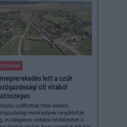
ZÉKELYHON
megverekedés lett a szűk
zőgazdasági úti vitából
atószegen
házba szállítottak több embert,
zőgazdasági munkagépek rongálódtak
, és ideiglenes védelmi rendeleteket is
ocsátottak azután, hogy szombat délután