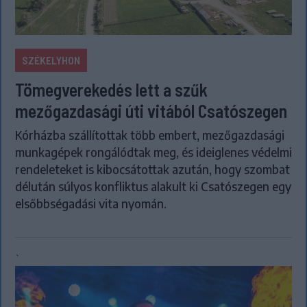
SZÉKELYHON
Tömegverekedés lett a szűk
mezőgazdasági úti vitából Csatószegen
Kórházba szállítottak több embert, mezőgazdasági
munkagépek rongálódtak meg, és ideiglenes védelmi
rendeleteket is kibocsátottak azután, hogy szombat
délután súlyos konfliktus alakult ki Csatószegen egy
elsőbbségadási vita nyomán.
`