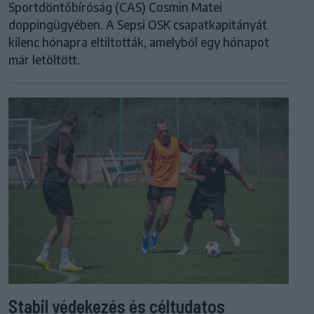
Sportdöntőbíróság (CAS) Cosmin Matei
doppingügyében. A Sepsi OSK csapatkapitányát
kilenc hónapra eltiltották, amelyből egy hónapot
már letöltött.
Stabil védekezés és céltudatos