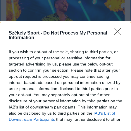
Székely Sport -
Do Not Process My Personal
Information
If you wish to opt-out of the sale, sharing to third parties, or
processing of your personal or sensitive information for
targeted advertising by us, please use the below opt-out
section to confirm your selection. Please note that after your
KRÓNIKA
opt-out request is processed you may continue seeing
Büntetőfeljelentést tett Majka ügyvédje
interest-based ads based on personal information utilized by
us or personal information disclosed to third parties prior to
a romániai telefonszámról érkezett
your opt-out. You may separately opt-out of the further
fenyegetés miatt
disclosure of your personal information by third parties on the
IAB’s list of downstream participants. This information may
Büntetőfeljelentést tett csütörtökön Majka
also be disclosed by us to third parties on the
IAB’s List of
romániai jogi képviselője a sepsiszentgyörgyi Sic
Downstream Participants
that may further disclose it to other
third parties.
Feszt fesztiválra tervezett koncert lemondását