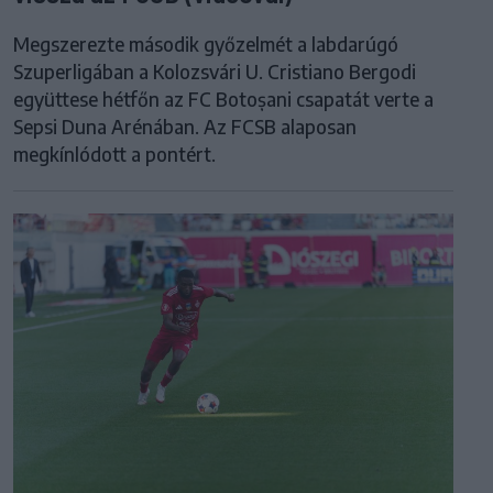
Megszerezte második győzelmét a labdarúgó
Szuperligában a Kolozsvári U. Cristiano Bergodi
együttese hétfőn az FC Botoșani csapatát verte a
Sepsi Duna Arénában. Az FCSB alaposan
megkínlódott a pontért.