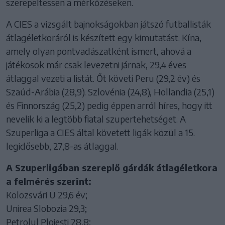
szerepeltessen a mérkőzéseken.
A CIES a vizsgált bajnokságokban játszó futballisták
átlagéletkoráról is készített egy kimutatást. Kína,
amely olyan pontvadászatként ismert, ahová a
játékosok már csak levezetni járnak, 29,4 éves
átlaggal vezeti a listát. Őt követi Peru (29,2 év) és
Szaúd-Arábia (28,9). Szlovénia (24,8), Hollandia (25,1)
és Finnország (25,2) pedig éppen arról híres, hogy itt
nevelik ki a legtöbb fiatal szupertehetséget. A
Szuperliga a CIES által követett ligák közül a 15.
legidősebb, 27,8-as átlaggal.
A Szuperligában szereplő gárdák átlagéletkora
a felmérés szerint:
Kolozsvári U 29,6 év;
Unirea Slobozia 29,3;
Petrolul Ploiești 28,8;