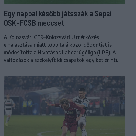
Egy nappal később játsszák a Sepsi
OSK–FCSB meccset
A Kolozsvári CFR–Kolozsvári U mérkőzés
elhalasztása miatt több találkozó időpontját is
módosította a Hivatásos Labdarúgóliga (LPF). A
változások a székelyföldi csapatok egyikét érinti.