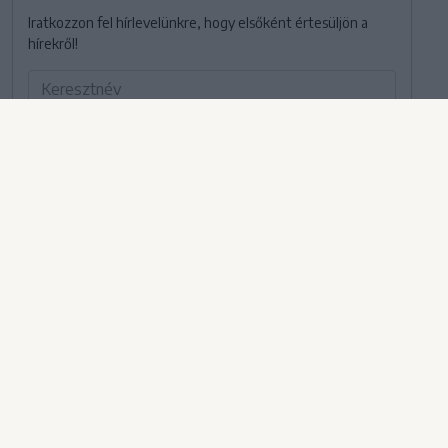
Iratkozzon fel hírlevelünkre, hogy elsőként értesüljön a
hírekről!
Hozzájárulok ahhoz, hogy a Székely Sportot kiadó Príma
Press Kft. napi rendszerességgel cikkajánlókat
tartalmazó hírleveleket, alkalmanként pedig
kereskedelmi jellegű értesítéseket küldjön.
FELIRATKOZOM