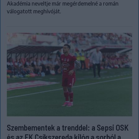
Akadémia neveltje már megérdemelné a román
válogatott meghívóját.
Szembementek a trenddel: a Sepsi OSK
és az FK Csíkszereda kilóg a sorból a