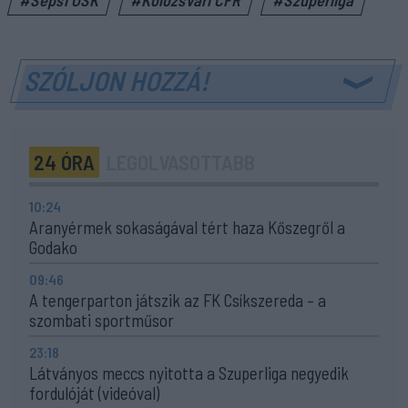
#Sepsi OSK
#Kolozsvári CFR
#Szuperliga
SZÓLJON HOZZÁ!
24 ÓRA
LEGOLVASOTTABB
10:24
Aranyérmek sokaságával tért haza Kőszegről a
Godako
09:46
A tengerparton játszik az FK Csíkszereda – a
szombati sportműsor
23:18
Látványos meccs nyitotta a Szuperliga negyedik
fordulóját (videóval)