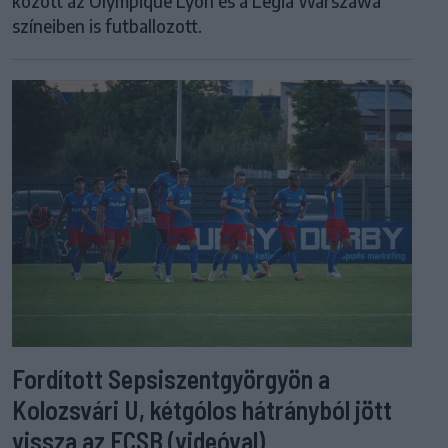
között az Olympique Lyon és a Legia Warszawa
színeiben is futballozott.
Fordított Sepsiszentgyörgyön a
Kolozsvári U, kétgólos hátrányból jött
vissza az FCSB (videóval)