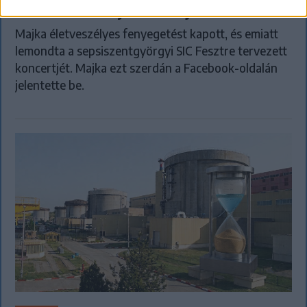
lemondta erdélyi koncertjét
Majka életveszélyes fenyegetést kapott, és emiatt
lemondta a sepsiszentgyörgyi SIC Fesztre tervezett
koncertjét. Majka ezt szerdán a Facebook-oldalán
jelentette be.