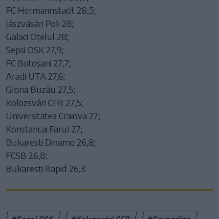
FC Hermannstadt 28,5;
Jászvásári Poli 28;
Galaci Oțelul 28;
Sepsi OSK 27,9;
FC Botoșani 27,7;
Aradi UTA 27,6;
Gloria Buzău 27,5;
Kolozsvári CFR 27,5;
Universitatea Craiova 27;
Konstancai Farul 27;
Bukaresti Dinamo 26,8;
FCSB 26,8;
Bukaresti Rapid 26,3.