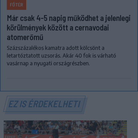
FŐTÉR
Már csak 4-5 napig működhet a jelenlegi
körülmények között a cernavodai
atomerőmű
Százszázalékos kamatra adott kölcsönt a
letartóztatott uzsorás. Akár 40 fok is várható
vasárnap a nyugati országrészben.
EZ IS ÉRDEKELHETI