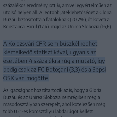
százalékos eredmény jött ki, amivel egyértelműen az
utolsó helyen áll. A legtöbb játéklehetőséget a Gloria
Buzău biztosította a fiataloknak (20,2%), őt követi a
Konstancai Farul (17,4), majd az Unirea Slobozia (16,6).
A Kolozsvári CFR sem büszkélkedhet
kiemelkedő statisztikával, ugyanis az
esetében 4 százalékra rúg a mutató, így
pedig csak az FC Botoșani (3,3) és a Sepsi
OSK van mögötte.
Az igazsághoz hozzátartozik az is, hogy a Gloria
Buzău és az Unirea Slobozia nemrégiben még a
másodosztályban szerepelt, ahol kötelezően még
több U21-es korosztályú labdarúgót kellett