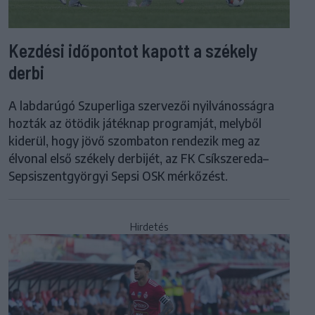
Kezdési időpontot kapott a székely
derbi
A labdarúgó Szuperliga szervezői nyilvánosságra
hozták az ötödik játéknap programját, melyből
kiderül, hogy jövő szombaton rendezik meg az
élvonal első székely derbijét, az FK Csíkszereda–
Sepsiszentgyörgyi Sepsi OSK mérkőzést.
Hirdetés