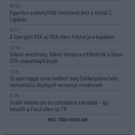
16:43
Egyetlen székelyföldi résztvevő lesz a futsal 2.
Ligában
15:07
A Gyergyói VSK az ASA ellen folytatja a kupában
13:45
Súlyos veszteség, kilenc hónapra eltiltották a Sepsi
OSK csapatkapitányát
12:18
Új sportággal ismerkedhet meg Székelyudvarhely,
nemzetközi diszkgolf-versenyt rendeznek
11:29
Stabil védekezés és céltudatos támadás – így
készült a Farul ellen az FK
MÉG TÖBB FRISS HÍR