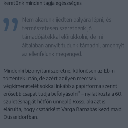
keretünk minden tagja egészséges.
Nem akarunk ijedten pályára lépni, és
természetesen szeretnénk jó
támadójátékkal előrukkolni, de mi
általában annyit tudunk támadni, amennyit
az ellenfelünk megenged.
Mindenki bizonyítani szeretne, különösen az Eb-n
történtek után, de azért az ilyen meccsek
végkimenetelét sokkal inkább a papírforma szerint
erősebb csapat tudja befolyásolni” – nyilatkozta a 60.
születésnapját hétfőn ünneplő Rossi, aki azt is
elárulta, hogy csatárként Varga Barnabás kezd majd
Düsseldorfban.