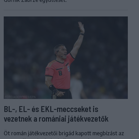
BL-, EL- és EKL-meccseket is
vezetnek a romániai játékvezetők
Öt román játékvezetői brigád kapott megbízást az