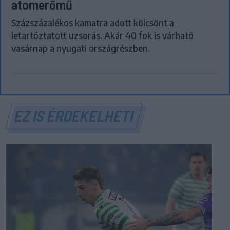
atomerőmű
Százszázalékos kamatra adott kölcsönt a
letartóztatott uzsorás. Akár 40 fok is várható
vasárnap a nyugati országrészben.
EZ IS ÉRDEKELHETI