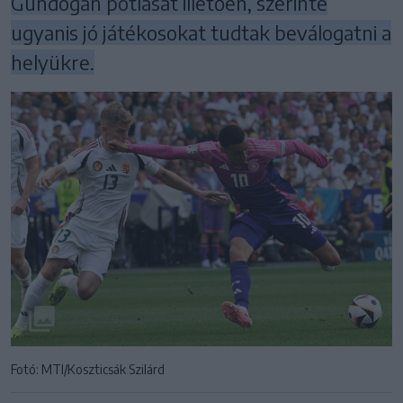
Gündogan pótlását illetően, szerinte
ugyanis jó játékosokat tudtak beválogatni a
helyükre.
Fotó: MTI/Koszticsák Szilárd