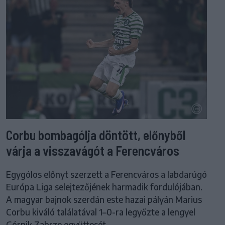
Corbu bombagólja döntött, előnyből
várja a visszavágót a Ferencváros
Egygólos előnyt szerzett a Ferencváros a labdarúgó
Európa Liga selejtezőjének harmadik fordulójában.
A magyar bajnok szerdán este hazai pályán Marius
Corbu kiváló találatával 1–0-ra legyőzte a lengyel
Górnik Zabrze együttesét.