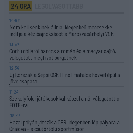
24 ÓRA
LEGOLVASOTTABB
14:52
Nem kell senkinek állnia, idegenbeli meccsekkel
indítja a kézibajnokságot a Marosvásárhelyi VSK
13:57
Corbu góljától hangos a román és a magyar sajtó,
válogatott meghívót sürgetnek
12:36
Új korszak a Sepsi OSK II-nél, fiatalos hévvel épül a
jövő csapata
11:24
Székelyföldi játékosokkal készül a női válogatott a
FOTE-ra
09:49
Hazai pályán játszik a CFR, idegenben lép pályára a
Craiova – a csütörtöki sportműsor