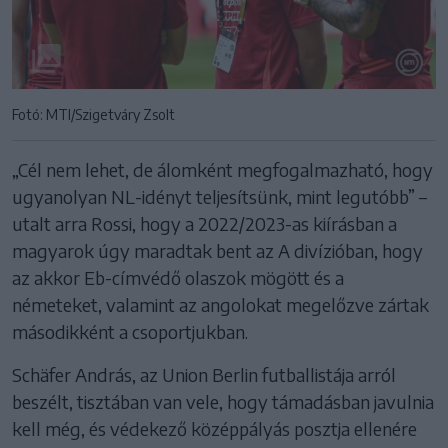
Fotó: MTI/Szigetváry Zsolt
„Cél nem lehet, de álomként megfogalmazható, hogy
ugyanolyan NL-idényt teljesítsünk, mint legutóbb” –
utalt arra Rossi, hogy a 2022/2023-as kiírásban a
magyarok úgy maradtak bent az A divízióban, hogy
az akkor Eb-címvédő olaszok mögött és a
németeket, valamint az angolokat megelőzve zártak
másodikként a csoportjukban.
Schäfer András, az Union Berlin futballistája arról
beszélt, tisztában van vele, hogy támadásban javulnia
kell még, és védekező középpályás posztja ellenére