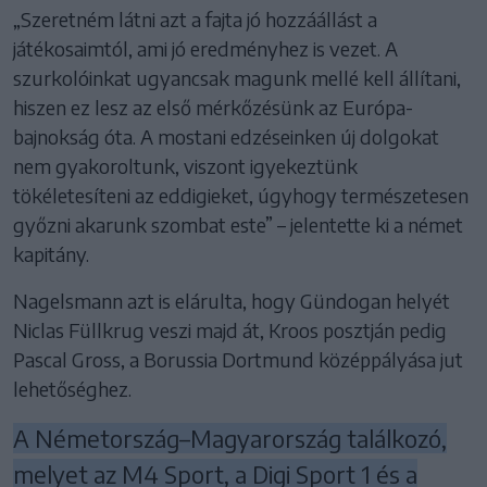
„Szeretném látni azt a fajta jó hozzáállást a
játékosaimtól, ami jó eredményhez is vezet. A
szurkolóinkat ugyancsak magunk mellé kell állítani,
hiszen ez lesz az első mérkőzésünk az Európa-
bajnokság óta. A mostani edzéseinken új dolgokat
nem gyakoroltunk, viszont igyekeztünk
tökéletesíteni az eddigieket, úgyhogy természetesen
győzni akarunk szombat este” – jelentette ki a német
kapitány.
Nagelsmann azt is elárulta, hogy Gündogan helyét
Niclas Füllkrug veszi majd át, Kroos posztján pedig
Pascal Gross, a Borussia Dortmund középpályása jut
lehetőséghez.
A Németország–Magyarország találkozó,
melyet az M4 Sport, a Digi Sport 1 és a