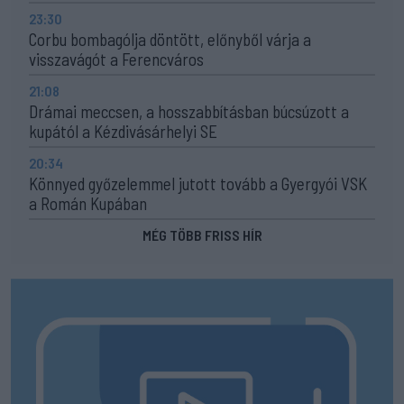
23:30
Corbu bombagólja döntött, előnyből várja a
visszavágót a Ferencváros
21:08
Drámai meccsen, a hosszabbításban búcsúzott a
kupától a Kézdivásárhelyi SE
20:34
Könnyed győzelemmel jutott tovább a Gyergyói VSK
a Román Kupában
MÉG TÖBB FRISS HÍR