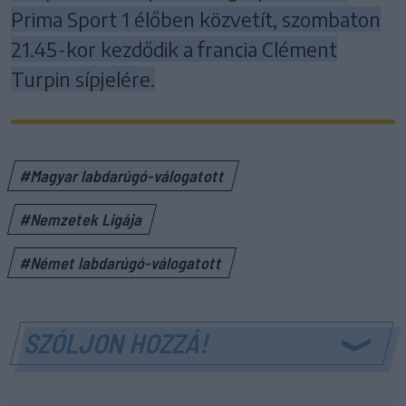
Prima Sport 1 élőben közvetít, szombaton
21.45-kor kezdődik a francia Clément
Turpin sípjelére.
#Magyar labdarúgó-válogatott
#Nemzetek Ligája
#Német labdarúgó-válogatott
SZÓLJON HOZZÁ!