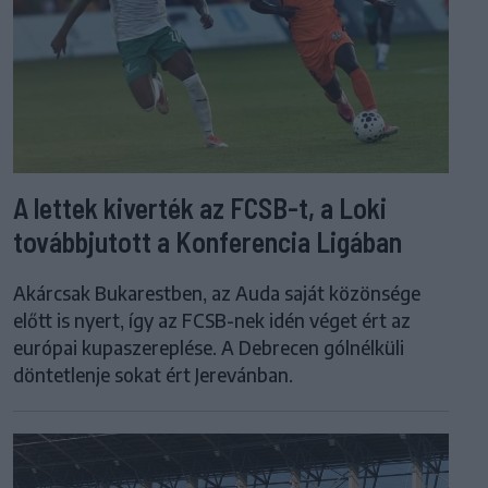
A lettek kiverték az FCSB-t, a Loki
továbbjutott a Konferencia Ligában
Akárcsak Bukarestben, az Auda saját közönsége
előtt is nyert, így az FCSB-nek idén véget ért az
európai kupaszereplése. A Debrecen gólnélküli
döntetlenje sokat ért Jerevánban.