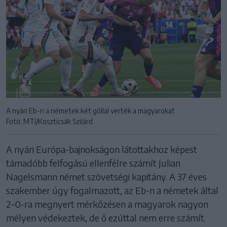
A nyári Eb-n a németek két góllal verték a magyarokat
Fotó: MTI/Koszticsák Szilárd
A nyári Európa-bajnokságon látottakhoz képest
támadóbb felfogású ellenfélre számít Julian
Nagelsmann német szövetségi kapitány. A 37 éves
szakember úgy fogalmazott, az Eb-n a németek által
2–0-ra megnyert mérkőzésen a magyarok nagyon
mélyen védekeztek, de ő ezúttal nem erre számít.