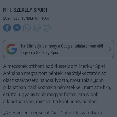
MTI
,
SZÉKELY SPORT
2024. SZEPTEMBER 07., 11:04
Itt állíthatja be, hogy a Google-találatokban elöl
legyen a Székely Sport!
A meccsnek otthont adó düsseldorfi Merkur Spiel
Arénában megtartott pénteki sajtótájékoztatón az
olasz szakvezető hangsúlyozta, most talán „jobb
pillanatban” találkoznak a németekkel, mint az Eb-n,
ezúttal ugyanis több magyar futballista is jobb
állapotban van, mint volt a kontinensviadalon.
„Az edzésen megsérült Vas Gábort leszámítva a