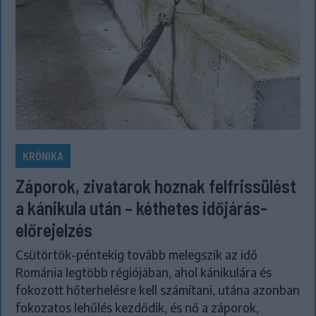
KRÓNIKA
Záporok, zivatarok hoznak felfrissülést
a kánikula után – kéthetes időjárás-
előrejelzés
Csütörtök-péntekig tovább melegszik az idő
Románia legtöbb régiójában, ahol kánikulára és
fokozott hőterhelésre kell számítani, utána azonban
fokozatos lehűlés kezdődik, és nő a záporok,