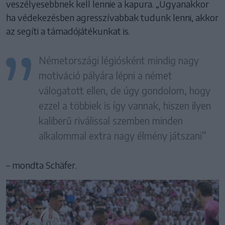
veszélyesebbnek kell lennie a kapura. „Ugyanakkor
ha védekezésben agresszívabbak tudunk lenni, akkor
az segíti a támadójátékunkat is.
Németországi légiósként mindig nagy
motiváció pályára lépni a német
válogatott ellen, de úgy gondolom, hogy
ezzel a többiek is így vannak, hiszen ilyen
kaliberű riválissal szemben minden
alkalommal extra nagy élmény játszani”
– mondta Schäfer.