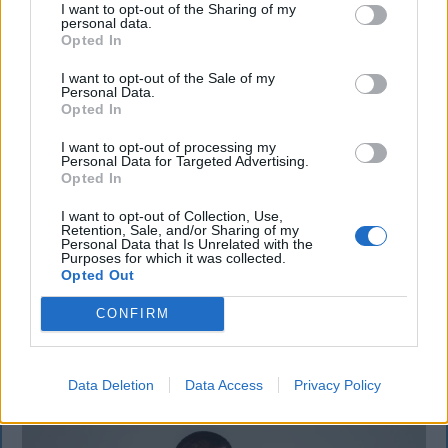
I want to opt-out of the Sharing of my
personal data.
Opted In
I want to opt-out of the Sale of my
Personal Data.
Opted In
Szembementek a trenddel: a Sepsi OSK
I want to opt-out of processing my
és az FK Csíkszereda kilóg a sorból a
Personal Data for Targeted Advertising.
Opted In
Szuperligában
I want to opt-out of Collection, Use,
A labdarúgó Szuperliga 2026–2027-es idényében a
Retention, Sale, and/or Sharing of my
Personal Data that Is Unrelated with the
16 élvonalbeli klub közül 13 szerencsejáték-ipari
Purposes for which it was collected.
vállalatot jelenít meg mezének legértékesebb
Opted Out
reklámfelületén. A kivételek közé tartozik a Sepsi
CONFIRM
OSK és az FK Csíkszereda is.
Data Deletion
Data Access
Privacy Policy