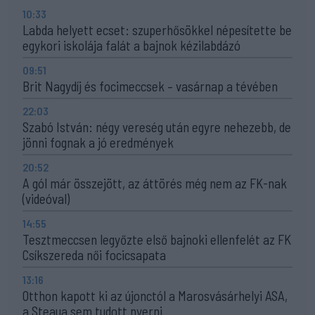
10:33
Labda helyett ecset: szuperhősökkel népesítette be
egykori iskolája falát a bajnok kézilabdázó
09:51
Brit Nagydíj és focimeccsek – vasárnap a tévében
22:03
Szabó István: négy vereség után egyre nehezebb, de
jönni fognak a jó eredmények
20:52
A gól már összejött, az áttörés még nem az FK-nak
(videóval)
14:55
Tesztmeccsen legyőzte első bajnoki ellenfelét az FK
Csíkszereda női focicsapata
13:16
Otthon kapott ki az újonctól a Marosvásárhelyi ASA,
a Steaua sem tudott nyerni