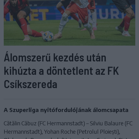
Álomszerű kezdés után
kihúzta a döntetlent az FK
Csíkszereda
A Szuperliga nyitófordulójának álomcsapata
Cătălin Căbuz (FC Hermannstadt) – Silviu Balaure (FC
Hermannstadt), Yohan Roche (Petrolul Ploiești),