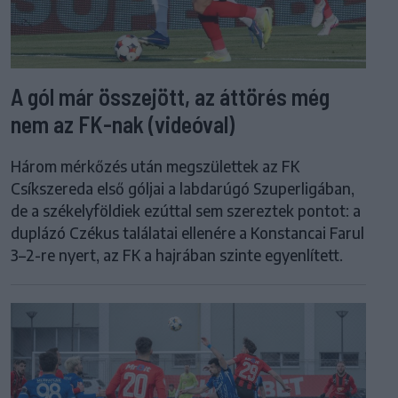
A gól már összejött, az áttörés még
nem az FK-nak (videóval)
Három mérkőzés után megszülettek az FK
Csíkszereda első góljai a labdarúgó Szuperligában,
de a székelyföldiek ezúttal sem szereztek pontot: a
duplázó Czékus találatai ellenére a Konstancai Farul
3–2-re nyert, az FK a hajrában szinte egyenlített.