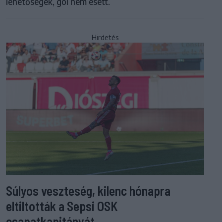
lehetőségek, gól nem esett.
Hirdetés
Súlyos veszteség, kilenc hónapra
eltiltották a Sepsi OSK
csapatkapitányát