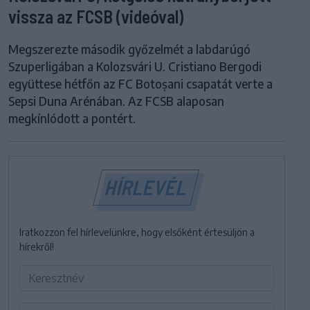
vissza az FCSB (videóval)
Megszerezte második győzelmét a labdarúgó
Szuperligában a Kolozsvári U. Cristiano Bergodi
együttese hétfőn az FC Botoșani csapatát verte a
Sepsi Duna Arénában. Az FCSB alaposan
megkínlódott a pontért.
HÍRLEVÉL
Iratkozzon fel hírlevelünkre, hogy elsőként értesüljön a
hírekről!