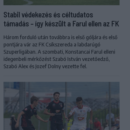
Stabil védekezés és céltudatos
támadás – így készült a Farul ellen az FK
Három forduló után továbbra is első góljára és első
pontjára vár az FK Csíkszereda a labdarúgó
Szuperligában. A szombati, Konstancai Farul elleni
idegenbeli mérkőzést Szabó István vezetőedző,
Szabó Alex és Jozef Dolny vezette fel.