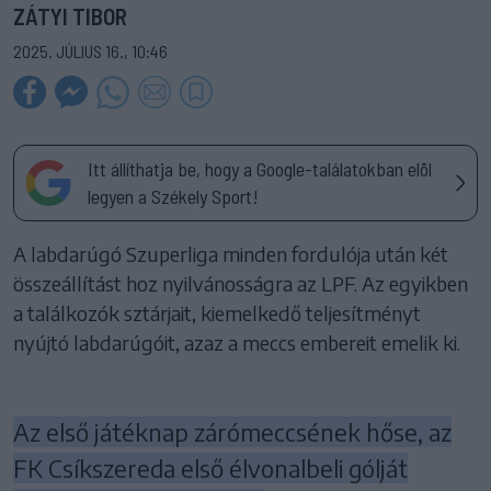
ZÁTYI TIBOR
2025. JÚLIUS 16., 10:46
Itt állíthatja be, hogy a Google-találatokban elöl
legyen a Székely Sport!
A labdarúgó Szuperliga minden fordulója után két
összeállítást hoz nyilvánosságra az LPF. Az egyikben
a találkozók sztárjait, kiemelkedő teljesítményt
nyújtó labdarúgóit, azaz a meccs embereit emelik ki.
Az első játéknap zárómeccsének hőse, az
FK Csíkszereda első élvonalbeli gólját