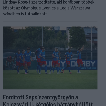
Lindsay Rose-t szerződtette, aki korábban többek
között az Olympique Lyon és a Legia Warszawa
színeiben is futballozott.
Fordított Sepsiszentgyörgyön a
Kolozsvári U, kétgólos hátrányból jött