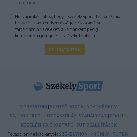
Hozzájárulok ahhoz, hogy a Székely Sportot kiadó Príma
Press Kft. napi rendszerességgel cikkajánlókat
tartalmazó hírleveleket, alkalmanként pedig
kereskedelmi jellegű értesítéseket küldjön.
FELIRATKOZOM
IMPRESSZUM
|
SZERZŐI JOGOK
|
ADATVÉDELMI
TÁJÉKOZTATÓ
|
HOZZÁSZÓLÁSI SZABÁLYZAT
|
COOKIE-
KEZELÉSI TÁJÉKOZTATÓ
|
SÜTIBEÁLLÍTÁSOK
További online kiadványok:
SZÉKELYHON
|
KRÓNIKA
|
FŐTÉR
|