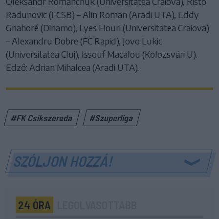
Oleksandr Romanchuk (Universitatea Craiova), Risto
Radunovic (FCSB) – Alin Roman (Aradi UTA), Eddy
Gnahoré (Dinamo), Lyes Houri (Universitatea Craiova)
– Alexandru Dobre (FC Rapid), Jovo Lukic
(Universitatea Cluj), Issouf Macalou (Kolozsvári U).
Edző: Adrian Mihalcea (Aradi UTA).
#FK Csíkszereda
#Szuperliga
SZÓLJON HOZZÁ!
24 ÓRA
LEGOLVASOTTABB