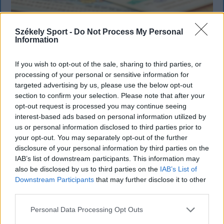
Székely Sport -
Do Not Process My Personal
Information
KRÓNIKA
If you wish to opt-out of the sale, sharing to third parties, or
processing of your personal or sensitive information for
Meddig használható még a régi
targeted advertising by us, please use the below opt-out
személyi?
section to confirm your selection. Please note that after your
opt-out request is processed you may continue seeing
Sok román állampolgár még mindig az 1997-es
interest-based ads based on personal information utilized by
mintára kiállított személyi igazolványt használja,
us or personal information disclosed to third parties prior to
azonban ezt fokozatosan kivonják a forgalomból,
your opt-out. You may separately opt-out of the further
disclosure of your personal information by third parties on the
amint az új elektronikus és egyszerű személyi
IAB’s list of downstream participants. This information may
igazolványok országszerte elérhetővé válnak.
also be disclosed by us to third parties on the
IAB’s List of
Downstream Participants
that may further disclose it to other
third parties.
Personal Data Processing Opt Outs