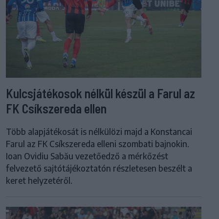
Kulcsjátékosok nélkül készül a Farul az
FK Csíkszereda ellen
Több alapjátékosát is nélkülözi majd a Konstancai
Farul az FK Csíkszereda elleni szombati bajnokin.
Ioan Ovidiu Sabău vezetőedző a mérkőzést
felvezető sajtótájékoztatón részletesen beszélt a
keret helyzetéről.