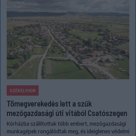
SZÉKELYHON
Tömegverekedés lett a szűk
mezőgazdasági úti vitából Csatószegen
Kórházba szállítottak több embert, mezőgazdasági
munkagépek rongálódtak meg, és ideiglenes védelmi