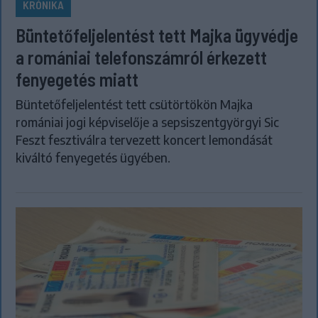
KRÓNIKA
Büntetőfeljelentést tett Majka ügyvédje
a romániai telefonszámról érkezett
fenyegetés miatt
Büntetőfeljelentést tett csütörtökön Majka
romániai jogi képviselője a sepsiszentgyörgyi Sic
Feszt fesztiválra tervezett koncert lemondását
kiváltó fenyegetés ügyében.