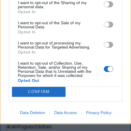
I want to opt-out of the Sharing of my
personal data.
Opted In
I want to opt-out of the Sale of my
Personal Data.
Opted In
I want to opt-out of processing my
Personal Data for Targeted Advertising.
Opted In
FŐTÉR
I want to opt-out of Collection, Use,
Retention, Sale, and/or Sharing of my
Personal Data that Is Unrelated with the
A Román Rendőrség azt üzeni,
Purposes for which it was collected.
Opted Out
semmiképpen ne higgyenek a Román
CONFIRM
Rendőrségnek – hírmix
További híreink: sziklát akart a Dunába robbantani a
hadsereg, egyelőre sikertelenül, az illetékes szerint
Data Deletion
Data Access
Privacy Policy
pedig semmiféle korlátozás nem lesz a lakossági
áramfogyasztásban.