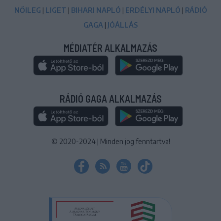
NŐILEG
|
LIGET
|
BIHARI NAPLÓ
|
ERDÉLYI NAPLÓ
|
RÁDIÓ
GAGA
|
JÓÁLLÁS
MÉDIATÉR ALKALMAZÁS
RÁDIÓ GAGA ALKALMAZÁS
© 2020-2024
|
Minden jog fenntartva!