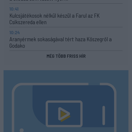
10:41
Kulcsjátékosok nélkül készül a Farul az FK
Csíkszereda ellen
10:24
Aranyérmek sokaságával tért haza Kőszegről a
Godako
MÉG TÖBB FRISS HÍR