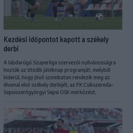
Kezdési időpontot kapott a székely
derbi
A labdarúgó Szuperliga szervezői nyilvánosságra
hozták az ötödik játéknap programját, melyből
kiderül, hogy jövő szombaton rendezik meg az
élvonal első székely derbijét, az FK Csíkszereda–
Sepsiszentgyörgyi Sepsi OSK mérkőzést.