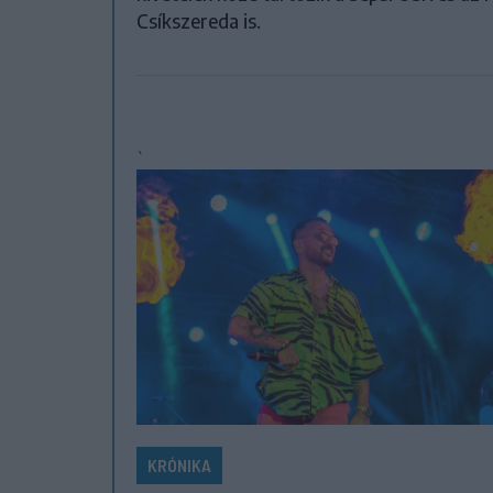
Csíkszereda is.
`
KRÓNIKA