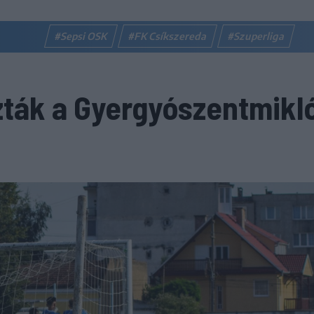
#Sepsi OSK
#FK Csíkszereda
#Szuperliga
zták a Gyergyószentmikl