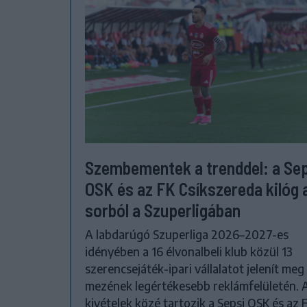
Szembementek a trenddel: a Se
OSK és az FK Csíkszereda kilóg 
sorból a Szuperligában
A labdarúgó Szuperliga 2026–2027-es
idényében a 16 élvonalbeli klub közül 13
szerencsejáték-ipari vállalatot jelenít meg
mezének legértékesebb reklámfelületén. 
kivételek közé tartozik a Sepsi OSK és az 