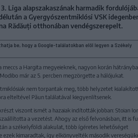
 3. Liga alapszakaszának harmadik fordulójáb
élután a Gyergyószentmiklósi VSK idegenben
a Rădăuți otthonában vendégszerepelt.
líthatja be, hogy a Google-találatokban elöl legyen a Székely
 a meccs a Hargita megyeieknek, nagyon korán hátrányba
a Modibo már az 5. percben megzörgette a hálójukat.
miklósiak nem torpantak meg, több helyzetet kialakítot
ra elteltével Păun találatával kiegyenlítsenek.
részt viszont ismét a hazaiak indították jobban: Stoian Io
zaállította a vezetést. Ahogy az első felvonásban, itt is fu
n a székelyföldi alakulat, több ígéretes lehetőséget
e ezek kimaradtak, így elkönyvelték második vereségüke