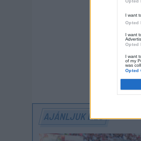
Opted 
8
Cetatea 
I want t
9
Bucovina
Opted 
10
Gyergyós
I want 
Advertis
Opted 
11
Viitorul 
I want t
12
Bákói FC I
of my P
was col
Opted 
SZÓLJON
AJÁNLJUK MÉG