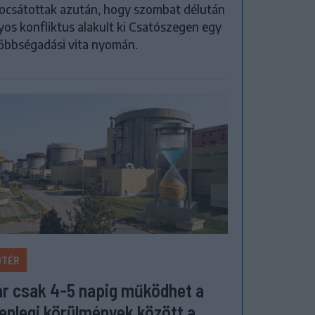
ocsátottak azután, hogy szombat délután
yos konfliktus alakult ki Csatószegen egy
őbbségadási vita nyomán.
ŐTÉR
r csak 4-5 napig működhet a
lenlegi körülmények között a