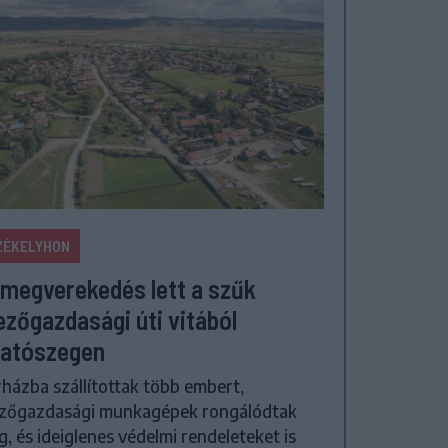
ZÉKELYHON
megverekedés lett a szűk
zőgazdasági úti vitából
atószegen
házba szállítottak több embert,
zőgazdasági munkagépek rongálódtak
, és ideiglenes védelmi rendeleteket is