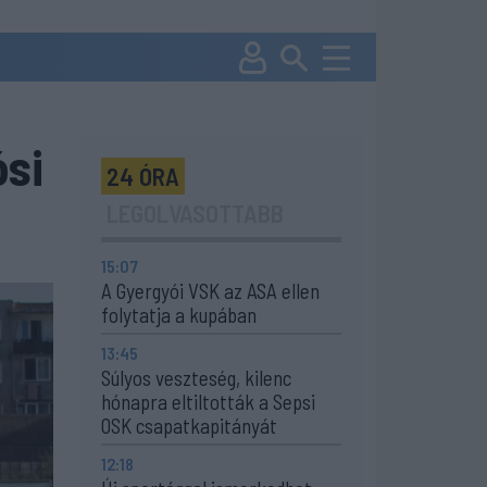
ósi
24 ÓRA
LEGOLVASOTTABB
15:07
A Gyergyói VSK az ASA ellen
folytatja a kupában
13:45
Súlyos veszteség, kilenc
hónapra eltiltották a Sepsi
OSK csapatkapitányát
12:18