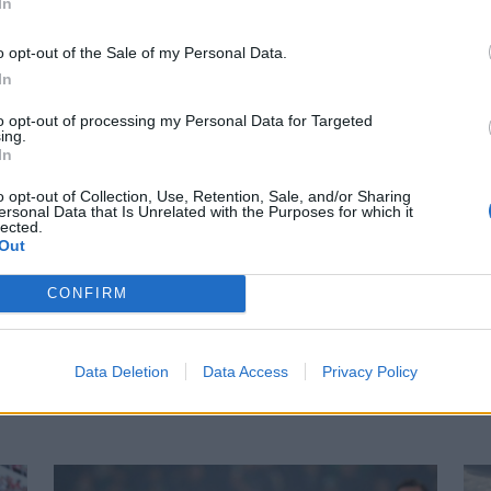
In
Suceava
3
1
0
2
4-5
o opt-out of the Sale of my Personal Data.
 Rădăuți
3
1
0
2
4-6
In
zentmiklósi VSK
3
1
0
2
4-9
to opt-out of processing my Personal Data for Targeted
ing.
In
Onești
3
0
2
1
2-4
o opt-out of Collection, Use, Retention, Sale, and/or Sharing
I.
3
0
0
3
3-9
ersonal Data that Is Unrelated with the Purposes for which it
lected.
Out
 HOZZÁ!
CONFIRM
Data Deletion
Data Access
Privacy Policy