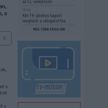
az EL-selejtezőn
an,
17:43
, a
Két FK-játékos kapott
meghívót a válogatottba
MÉG TÖBB FRISS HÍR
tak,
nel a
tott
t a