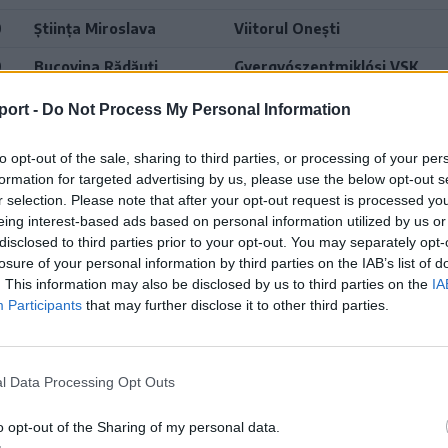
0
Știința Miroslava
Viitorul Onești
0
Bucovina Rădăuți
Gyergyószentmiklósi VSK
port -
Do Not Process My Personal Information
5–2026-os szezon, alapszakasz, 1-es csoport
to opt-out of the sale, sharing to third parties, or processing of your per
Cs
M
Gy
D
V
Gk
formation for targeted advertising by us, please use the below opt-out s
r selection. Please note that after your opt-out request is processed y
ura Humorului
3
3
0
0
12-1
eing interest-based ads based on personal information utilized by us or
disclosed to third parties prior to your opt-out. You may separately opt-
dvarhelyi FC
3
2
1
0
8-3
losure of your personal information by third parties on the IAB’s list of
. This information may also be disclosed by us to third parties on the
IA
ui
3
2
1
0
6-3
Participants
that may further disclose it to other third parties.
ri USV
3
1
1
1
7-7
d
3
1
1
1
4-4
l Data Processing Opt Outs
iroslava
3
1
1
1
2-3
o opt-out of the Sharing of my personal data.
rostar
3
1
1
1
3-5