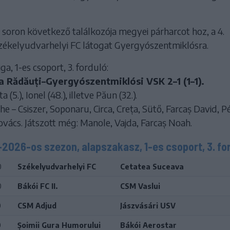
 soron következő találkozója megyei párharcot hoz, a 4.
zékelyudvarhelyi FC látogat Gyergyószentmiklósra.
ga, 1-es csoport, 3. forduló:
 Rădăuți–Gyergyószentmiklósi VSK 2–1 (1–1).
 (5.), Ionel (48.), illetve Păun (32.).
 – Csiszer, Soponaru, Circa, Creța, Sütő, Farcaș David, Pé
vács. Játszott még: Manole, Vajda, Farcaș Noah.
–2026-os szezon, alapszakasz, 1-es csoport, 3. fo
0
Székelyudvarhelyi FC
Cetatea Suceava
0
Bákói FC II.
CSM Vaslui
0
CSM Adjud
Jászvásári USV
0
Șoimii Gura Humorului
Bákói Aerostar