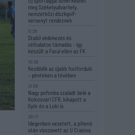
Új sportággal ismerkedhet
meg Székelyudvarhely,
nemzetközi diszkgolf-
versenyt rendeznek
11:29
Stabil védekezés és
céltudatos támadás – így
készült a Farul ellen az FK
10:36
Kezdődik az újabb fociforduló
– pénteken a tévében
21:58
Nagy pofonba szaladt belé a
Kolozsvári CFR, kikapott a
Győr és a Loki is
20:17
Idegenben vezetett, a pihenő
után visszavett az U Craiova