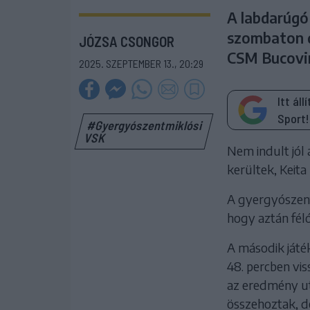
A labdarúgó
szombaton d
JÓZSA CSONGOR
CSM Bucovin
2025. SZEPTEMBER 13., 20:29
Itt ál
Sport!
#Gyergyószentmiklósi
VSK
Nem indult jól
kerültek, Keit
A gyergyószent
hogy aztán féló
A második játék
48. percben viss
az eredmény utá
összehoztak, d