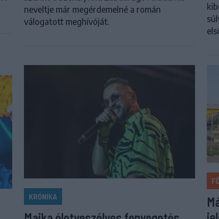
kib
neveltje már megérdemelné a román
súl
válogatott meghívóját.
els
F
KRÓNIKA
Má
je
Majka életveszélyes fenyegetés