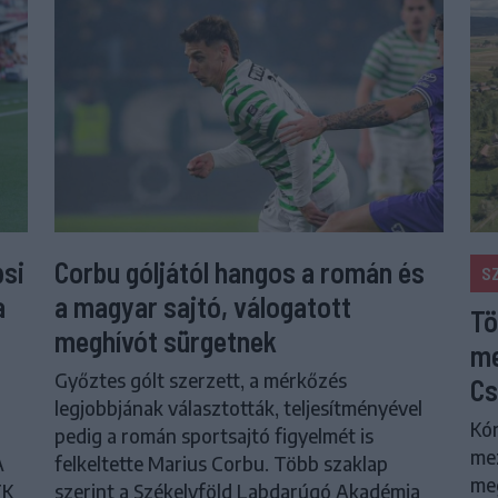
psi
Corbu góljától hangos a román és
S
a
a magyar sajtó, válogatott
Tö
meghívót sürgetnek
me
Győztes gólt szerzett, a mérkőzés
Cs
legjobbjának választották, teljesítményével
Kór
pedig a román sportsajtó figyelmét is
me
A
felkeltette Marius Corbu. Több szaklap
meg
FK
szerint a Székelyföld Labdarúgó Akadémia