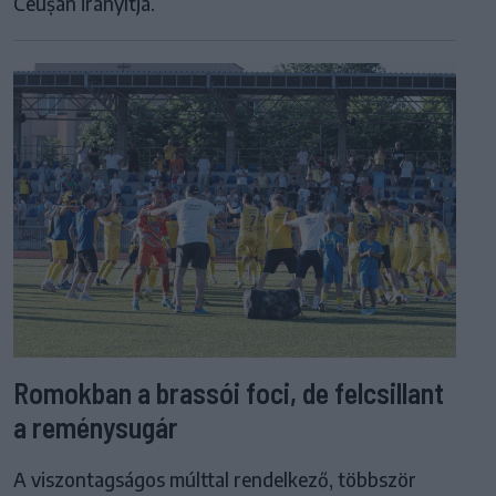
Ceușan irányítja.
Romokban a brassói foci, de felcsillant
a reménysugár
A viszontagságos múlttal rendelkező, többször