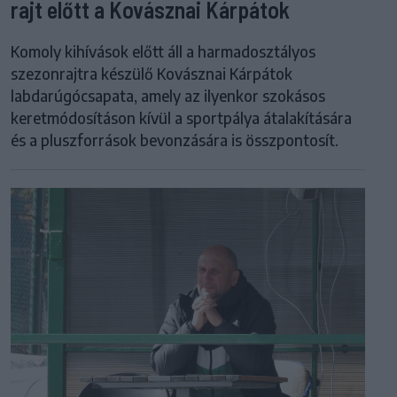
rajt előtt a Kovásznai Kárpátok
Komoly kihívások előtt áll a harmadosztályos
szezonrajtra készülő Kovásznai Kárpátok
labdarúgócsapata, amely az ilyenkor szokásos
keretmódosításon kívül a sportpálya átalakítására
és a pluszforrások bevonzására is összpontosít.