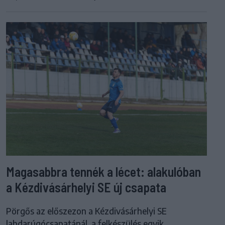
Magasabbra tennék a lécet: alakulóban
a Kézdivásárhelyi SE új csapata
Pörgős az előszezon a Kézdivásárhelyi SE
labdarúgócsapatánál, a felkészülés egyik