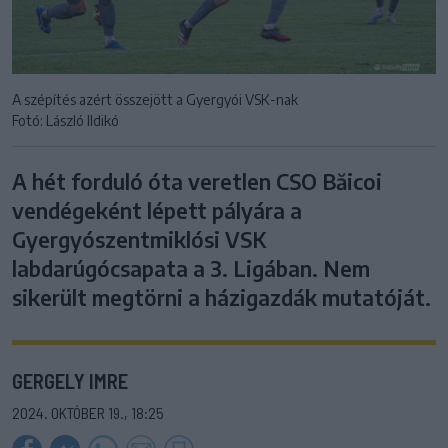
A szépítés azért összejött a Gyergyói VSK-nak
Fotó: László Ildikó
A hét forduló óta veretlen CSO Băicoi
vendégeként lépett pályára a
Gyergyószentmiklósi VSK
labdarúgócsapata a 3. Ligában. Nem
sikerült megtörni a házigazdák mutatóját.
GERGELY IMRE
2024. OKTÓBER 19., 18:25