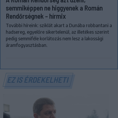
semmiképpen ne higgyenek a Román
Rendőrségnek – hírmix
További híreink: sziklát akart a Dunába robbantani a
hadsereg, egyelőre sikertelenül, az illetékes szerint
pedig semmiféle korlátozás nem lesz a lakossági
áramfogyasztásban.
EZ IS ÉRDEKELHETI