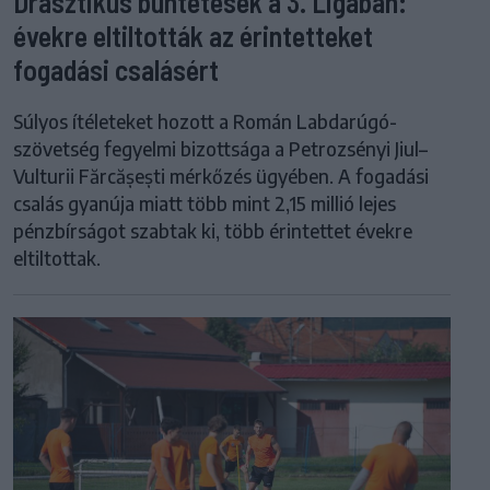
Drasztikus büntetések a 3. Ligában:
évekre eltiltották az érintetteket
fogadási csalásért
Súlyos ítéleteket hozott a Román Labdarúgó-
szövetség fegyelmi bizottsága a Petrozsényi Jiul–
Vulturii Fărcășești mérkőzés ügyében. A fogadási
csalás gyanúja miatt több mint 2,15 millió lejes
pénzbírságot szabtak ki, több érintettet évekre
eltiltottak.