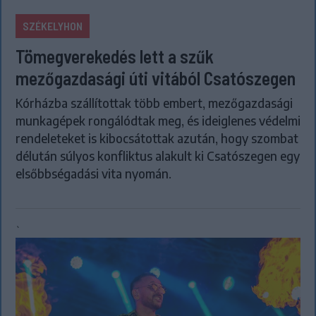
SZÉKELYHON
Tömegverekedés lett a szűk
mezőgazdasági úti vitából Csatószegen
Kórházba szállítottak több embert, mezőgazdasági
munkagépek rongálódtak meg, és ideiglenes védelmi
rendeleteket is kibocsátottak azután, hogy szombat
délután súlyos konfliktus alakult ki Csatószegen egy
elsőbbségadási vita nyomán.
`