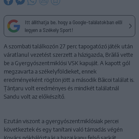
Itt állíthatja be, hogy a Google-találatokban elöl
legyen a Székely Sport!
A szombati találkozón 27 perc tapogatózó játék után
váratlanul vezetést szerzett a házigazda, Brăilă vette
be a Gyergyószentmiklósi VSK kapuját. A kapott gól
megzavarta a székelyföldieket, ennek
eredményeként rögtön jött a második Băicoi találat is.
Țânțaru volt eredményes és mindkét találatnál
Sandu volt az előkészítő.
Ezután viszont a gyergyószentmiklósiak percei
következtek és egy tanítani való támadás végén
Kovács pókhálózta ki a hazai kapu felső sarkát.