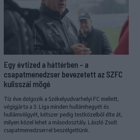
Egy évtized a háttérben – a
csapatmenedzser bevezetett az SZFC
kulisszái mögé
Tíz éve dolgozik a Székelyudvarhelyi FC mellett,
végigjárta a 3. Liga minden hullámhegyét és
hullámvölgyét, kétszer pedig testközelből élte át,
milyen közel lehet a másodosztály. László Zsolt
csapatmenedzserrel beszélgettünk.