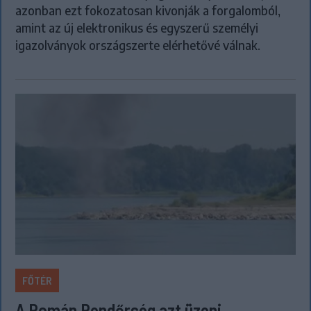
azonban ezt fokozatosan kivonják a forgalomból,
amint az új elektronikus és egyszerű személyi
igazolványok országszerte elérhetővé válnak.
FŐTÉR
A Román Rendőrség azt üzeni,