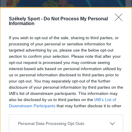
Székely Sport -
Do Not Process My Personal
Information
If you wish to opt-out of the sale, sharing to third parties, or
processing of your personal or sensitive information for
targeted advertising by us, please use the below opt-out
section to confirm your selection. Please note that after your
KRÓNIKA
opt-out request is processed you may continue seeing
Büntetőfeljelentést tett Majka ügyvédje
interest-based ads based on personal information utilized by
us or personal information disclosed to third parties prior to
a romániai telefonszámról érkezett
your opt-out. You may separately opt-out of the further
fenyegetés miatt
disclosure of your personal information by third parties on the
IAB’s list of downstream participants. This information may
Büntetőfeljelentést tett csütörtökön Majka
also be disclosed by us to third parties on the
IAB’s List of
romániai jogi képviselője a sepsiszentgyörgyi Sic
Downstream Participants
that may further disclose it to other
third parties.
Feszt fesztiválra tervezett koncert lemondását
kiváltó fenyegetés ügyében.
Personal Data Processing Opt Outs