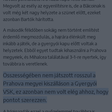
Megvolt az esély az egyenlítésre is, de a Băicoinak is
volt még két nagy helyzete a szünet előtt, ezeket
azonban Bartók hárította.
A második félidőben sokáig nem történt említést
érdemlő megmozdulás, a hajrára élénkült meg
inkább a játék, de a gyergyói kapu előtt voltak a
helyzetek. Ebből egyet tudtak kihasználni a Prahova
megyeiek, és Mihalcea találatával 3–1-re nyertek, így
továbbra is veretlenek.
Összességében nem játszott rosszul a
Prahova megyei kiszálláson a Gyergyói
VSK, ez azonban nem volt elég ahhoz, hogy
pontot szerezzen.
A házigazdák ezzel a győzelemmel továbbra is