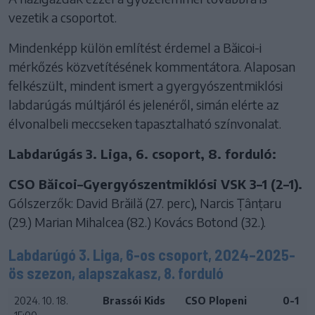
vezetik a csoportot.
Mindenképp külön említést érdemel a Băicoi-i
mérkőzés közvetítésének kommentátora. Alaposan
felkészült, mindent ismert a gyergyószentmiklósi
labdarúgás múltjáról és jelenéről, simán elérte az
élvonalbeli meccseken tapasztalható színvonalat.
Labdarúgás 3. Liga, 6. csoport, 8. forduló:
CSO Băicoi–Gyergyószentmiklósi VSK 3–1 (2–1).
Gólszerzők: David Brăilă (27. perc), Narcis Țânțaru
(29.) Marian Mihalcea (82.) Kovács Botond (32.).
Labdarúgó 3. Liga, 6-os csoport, 2024–2025-
ös szezon, alapszakasz, 8. forduló
2024. 10. 18.
Brassói Kids
CSO Plopeni
0-1