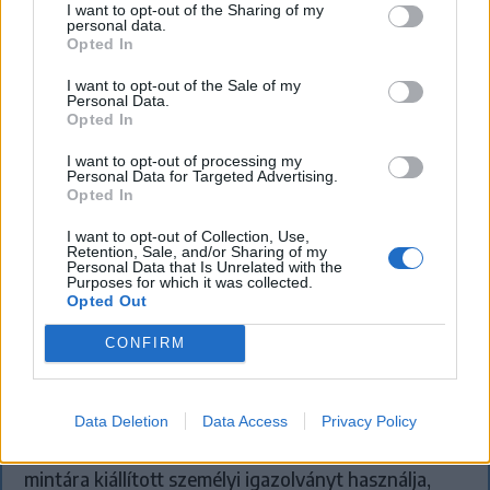
I want to opt-out of the Sharing of my
personal data.
Opted In
I want to opt-out of the Sale of my
Personal Data.
Opted In
I want to opt-out of processing my
Personal Data for Targeted Advertising.
Opted In
I want to opt-out of Collection, Use,
Retention, Sale, and/or Sharing of my
Personal Data that Is Unrelated with the
Purposes for which it was collected.
Opted Out
KRÓNIKA
CONFIRM
Meddig használható még a régi
személyi?
Data Deletion
Data Access
Privacy Policy
Sok román állampolgár még mindig az 1997-es
mintára kiállított személyi igazolványt használja,