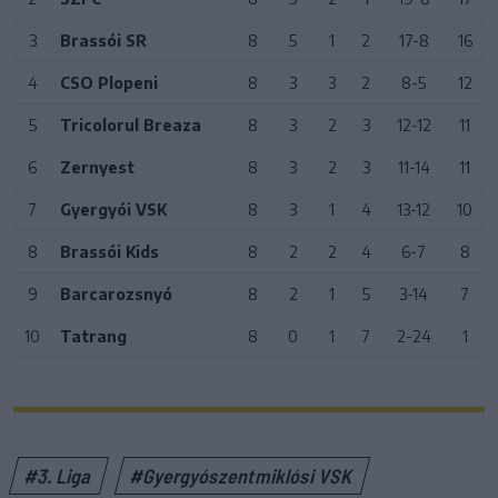
3
Brassói SR
8
5
1
2
17-8
16
4
CSO Plopeni
8
3
3
2
8-5
12
5
Tricolorul Breaza
8
3
2
3
12-12
11
6
Zernyest
8
3
2
3
11-14
11
7
Gyergyói VSK
8
3
1
4
13-12
10
8
Brassói Kids
8
2
2
4
6-7
8
9
Barcarozsnyó
8
2
1
5
3-14
7
10
Tatrang
8
0
1
7
2-24
1
#3. Liga
#Gyergyószentmiklósi VSK