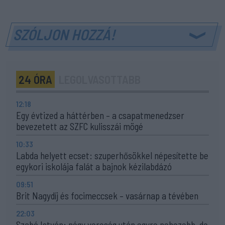
SZÓLJON HOZZÁ!
24 ÓRA
LEGOLVASOTTABB
12:18
Egy évtized a háttérben – a csapatmenedzser
bevezetett az SZFC kulisszái mögé
10:33
Labda helyett ecset: szuperhősökkel népesítette be
egykori iskolája falát a bajnok kézilabdázó
09:51
Brit Nagydíj és focimeccsek – vasárnap a tévében
22:03
Szabó István: négy vereség után egyre nehezebb, de