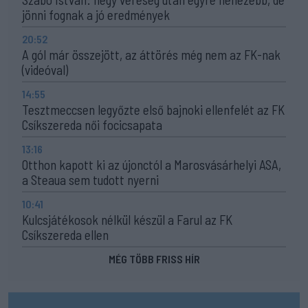
jönni fognak a jó eredmények
20:52
A gól már összejött, az áttörés még nem az FK-nak
(videóval)
14:55
Tesztmeccsen legyőzte első bajnoki ellenfelét az FK
Csíkszereda női focicsapata
13:16
Otthon kapott ki az újonctól a Marosvásárhelyi ASA,
a Steaua sem tudott nyerni
10:41
Kulcsjátékosok nélkül készül a Farul az FK
Csíkszereda ellen
MÉG TÖBB FRISS HÍR