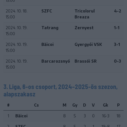
15:00
2024. 10. 18.
SZFC
Tricolorul
4-2
15:00
Breaza
2024. 10. 19.
Tatrang
Zernyest
1-1
15:00
2024. 10. 19.
Băicoi
Gyergyói VSK
3-1
15:00
2024. 10. 19.
Barcarozsnyó
Brassói SR
0-3
15:00
3. Liga, 6-os csoport, 2024–2025-ös szezon,
alapszakasz
#
Cs
M
Gy
D
V
Gk
P
1
Băicoi
8
5
3
0
16-3
18
2
SZFC
8
5
2
1
19-8
17