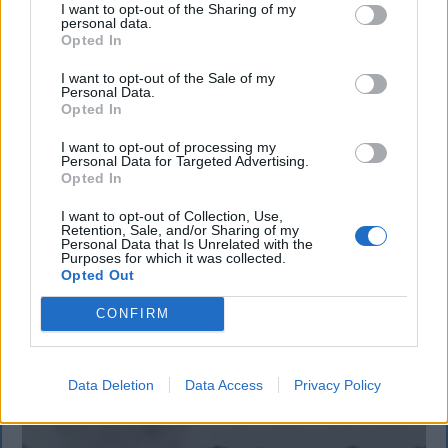
I want to opt-out of the Sharing of my
personal data.
Opted In
I want to opt-out of the Sale of my
Personal Data.
KRÓNIKA
Opted In
Meddig használható még a régi
I want to opt-out of processing my
Personal Data for Targeted Advertising.
személyi?
Opted In
Sok román állampolgár még mindig az 1997-es
I want to opt-out of Collection, Use,
mintára kiállított személyi igazolványt használja,
Retention, Sale, and/or Sharing of my
Personal Data that Is Unrelated with the
azonban ezt fokozatosan kivonják a forgalomból,
Purposes for which it was collected.
Opted Out
amint az új elektronikus és egyszerű személyi
igazolványok országszerte elérhetővé válnak.
CONFIRM
Data Deletion
Data Access
Privacy Policy