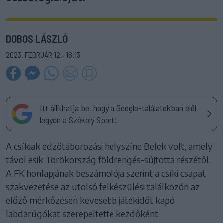
DOBOS LÁSZLÓ
2023. FEBRUÁR 12., 16:13
Itt állíthatja be, hogy a Google-találatokban elöl
legyen a Székely Sport!
A csíkiak edzőtáborozási helyszíne Belek volt, amely
távol esik Törökország földrengés-sújtotta részétől.
A FK honlapjának beszámolója szerint a csíki csapat
szakvezetése az utolsó felkészülési találkozón az
előző mérkőzésen kevesebb játékidőt kapó
labdarúgókat szerepeltette kezdőként.