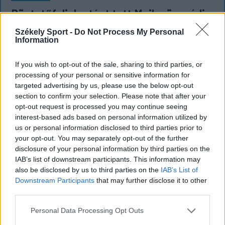
Büntetőfeljelentést tett Majka ügyvédje
a romániai telefonszámról érkezett
Székely Sport -
Do Not Process My Personal
Information
fenyegetés miatt
Büntetőfeljelentést tett csütörtökön Majka
If you wish to opt-out of the sale, sharing to third parties, or
romániai jogi képviselője a sepsiszentgyörgyi Sic
processing of your personal or sensitive information for
targeted advertising by us, please use the below opt-out
Feszt fesztiválra tervezett koncert lemondását
section to confirm your selection. Please note that after your
kiváltó fenyegetés ügyében.
opt-out request is processed you may continue seeing
interest-based ads based on personal information utilized by
us or personal information disclosed to third parties prior to
your opt-out. You may separately opt-out of the further
disclosure of your personal information by third parties on the
IAB’s list of downstream participants. This information may
also be disclosed by us to third parties on the
IAB’s List of
Downstream Participants
that may further disclose it to other
third parties.
Personal Data Processing Opt Outs