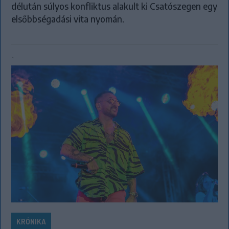
délután súlyos konfliktus alakult ki Csatószegen egy
elsőbbségadási vita nyomán.
`
KRÓNIKA