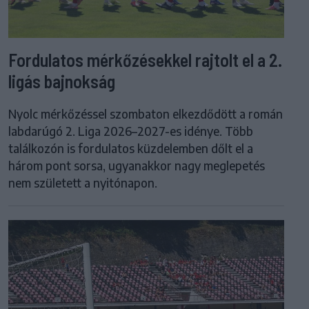
Fordulatos mérkőzésekkel rajtolt el a 2.
ligás bajnokság
Nyolc mérkőzéssel szombaton elkezdődött a román
labdarúgó 2. Liga 2026–2027-es idénye. Több
találkozón is fordulatos küzdelemben dőlt el a
három pont sorsa, ugyanakkor nagy meglepetés
nem született a nyitónapon.