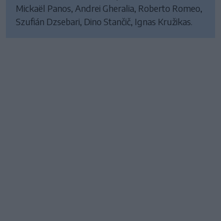
Mickaël Panos, Andrei Gheralia, Roberto Romeo,
Szufián Dzsebari, Dino Stančič, Ignas Kružikas.