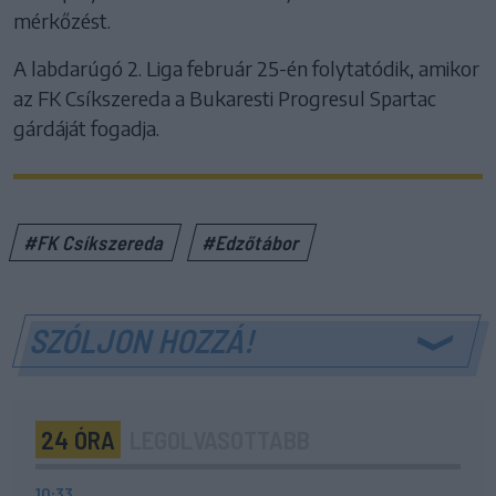
mérkőzést.
A labdarúgó 2. Liga február 25-én folytatódik, amikor
az FK Csíkszereda a Bukaresti Progresul Spartac
gárdáját fogadja.
#FK Csíkszereda
#Edzőtábor
SZÓLJON HOZZÁ!
24 ÓRA
LEGOLVASOTTABB
10:33