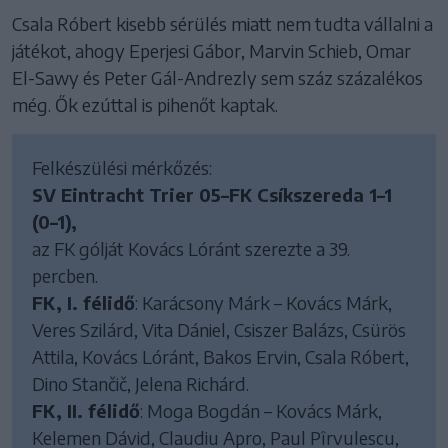
Csala Róbert kisebb sérülés miatt nem tudta vállalni a
játékot, ahogy Eperjesi Gábor, Marvin Schieb, Omar
El-Sawy és Peter Gál-Andrezly sem száz százalékos
még. Ők ezúttal is pihenőt kaptak.
Felkészülési mérkőzés:
SV Eintracht Trier 05–FK Csíkszereda 1–1
(0–1),
az FK gólját Kovács Lóránt szerezte a 39.
percben.
FK, I. félidő
: Karácsony Márk – Kovács Márk,
Veres Szilárd, Vita Dániel, Csiszer Balázs, Csürös
Attila, Kovács Lóránt, Bakos Ervin, Csala Róbert,
Dino Stančič, Jelena Richárd.
FK, II. félidő
: Moga Bogdán – Kovács Márk,
Kelemen Dávid, Claudiu Apro, Paul Pîrvulescu,