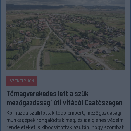
SZÉKELYHON
Tömegverekedés lett a szűk
mezőgazdasági úti vitából Csatószegen
Kórházba szállítottak több embert, mezőgazdasági
munkagépek rongálódtak meg, és ideiglenes védelmi
rendeleteket is kibocsátottak azután, hogy szombat