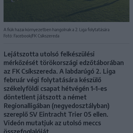
A fiúk hazai környezetben hangolnak a 2. Liga folytatására
Fotó: Facebook/FK Csíkszereda
Lejátszotta utolsó felkészülési
mérkőzését törökországi edzőtáborában
az FK Csíkszereda. A labdarúgó 2. Liga
február végi folytatására készülő
székelyföldi csapat hétvégén 1–1-es
döntetlent játszott a német
Regionalligában (negyedosztályban)
szereplő SV Eintracht Trier 05 ellen.
Videón mutatjuk az utolsó meccs
összefoglalóját.