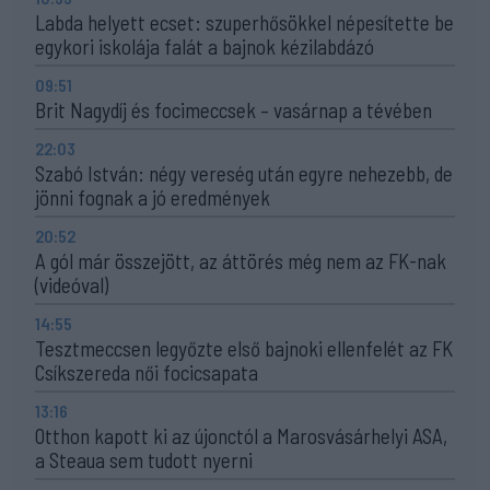
Labda helyett ecset: szuperhősökkel népesítette be
egykori iskolája falát a bajnok kézilabdázó
09:51
Brit Nagydíj és focimeccsek – vasárnap a tévében
22:03
Szabó István: négy vereség után egyre nehezebb, de
jönni fognak a jó eredmények
20:52
A gól már összejött, az áttörés még nem az FK-nak
(videóval)
14:55
Tesztmeccsen legyőzte első bajnoki ellenfelét az FK
Csíkszereda női focicsapata
13:16
Otthon kapott ki az újonctól a Marosvásárhelyi ASA,
a Steaua sem tudott nyerni