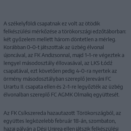
A székelyföldi csapatnak ez volt az ötödik
felkészülési mérkőzése a törökországi edzőtáborban:
két győzelem mellett három döntetlen a mérleg.
Korábban 0–0-t játszottak az üzbég élvonal
újoncával, az FK Andizsonnal, majd 1–1-re végeztek a
lengyel másodosztály éllovasával, az LKS Łódź
csapatával, ezt követően pedig 4–0-ra nyertek az
örmény másodosztályban szereplő Jereváni FC
Urartu II. csapata ellen és 2–1-re legyőzték az üzbég
élvonalban szereplő FC AGMK Olmaliq együttesét.
Az FK Csíkszereda hazautazott Törökországból, az
együttes legközelebb február 18-án, szombaton,
hazai pályán a Dési Unirea ellen játszik felkészülési