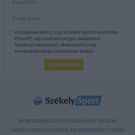
Hozzájárulok ahhoz, hogy a Székely Sportot kiadó Príma
Press Kft. napi rendszerességgel cikkajánlókat
tartalmazó hírleveleket, alkalmanként pedig
kereskedelmi jellegű értesítéseket küldjön.
FELIRATKOZOM
IMPRESSZUM
|
SZERZŐI JOGOK
|
ADATVÉDELMI
TÁJÉKOZTATÓ
|
HOZZÁSZÓLÁSI SZABÁLYZAT
|
COOKIE-