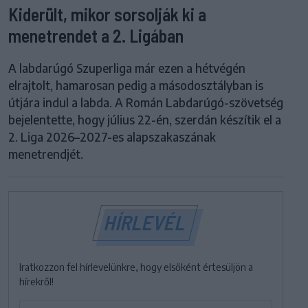
Kiderült, mikor sorsolják ki a
menetrendet a 2. Ligában
A labdarúgó Szuperliga már ezen a hétvégén
elrajtolt, hamarosan pedig a másodosztályban is
útjára indul a labda. A Román Labdarúgó-szövetség
bejelentette, hogy július 22-én, szerdán készítik el a
2. Liga 2026–2027-es alapszakaszának
menetrendjét.
HÍRLEVÉL
Iratkozzon fel hírlevelünkre, hogy elsőként értesüljön a
hírekről!