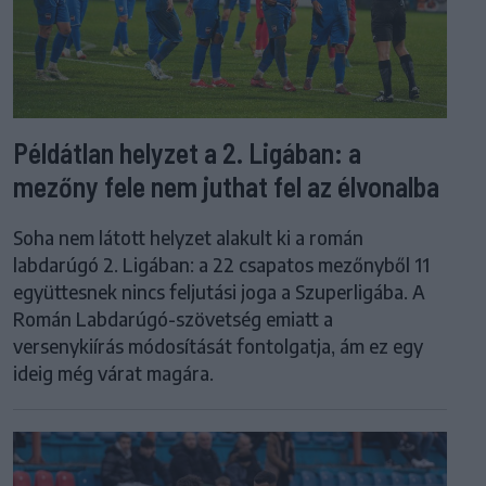
Példátlan helyzet a 2. Ligában: a
mezőny fele nem juthat fel az élvonalba
Soha nem látott helyzet alakult ki a román
labdarúgó 2. Ligában: a 22 csapatos mezőnyből 11
együttesnek nincs feljutási joga a Szuperligába. A
Román Labdarúgó-szövetség emiatt a
versenykiírás módosítását fontolgatja, ám ez egy
ideig még várat magára.