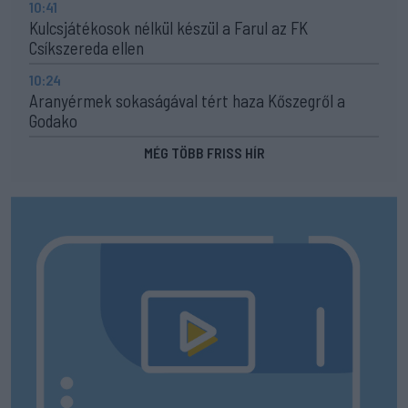
10:41
Kulcsjátékosok nélkül készül a Farul az FK
Csíkszereda ellen
10:24
Aranyérmek sokaságával tért haza Kőszegről a
Godako
MÉG TÖBB FRISS HÍR