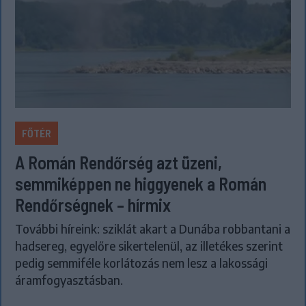
FŐTÉR
A Román Rendőrség azt üzeni,
semmiképpen ne higgyenek a Román
Rendőrségnek – hírmix
További híreink: sziklát akart a Dunába robbantani a
hadsereg, egyelőre sikertelenül, az illetékes szerint
pedig semmiféle korlátozás nem lesz a lakossági
áramfogyasztásban.