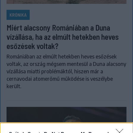
KRÓNIKA
Miért alacsony Romániában a Duna
vízállása, ha az elmúlt hetekben heves
esőzések voltak?
Romániában az elmúlt hetekben heves esőzések
voltak, az ország mégsem mentesül a Duna alacsony
vízállása miatti problémáktól, hiszen már a
cernavodai atomerőmű működése is veszélybe
került.