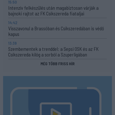
15:50
Intenzív felkészülés után magabiztosan várják a
bajnoki rajtot az FK Csíkszereda fiataljai
14:42
Visszavonul a Brassóban és Csíkszeredában is védő
kapus
13:39
Szembementek a trenddel: a Sepsi OSK és az FK
Csíkszereda kilóg a sorból a Szuperligában
MÉG TÖBB FRISS HÍR