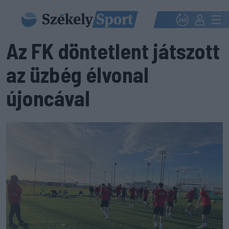
Az FK döntetlent játszott
az üzbég élvonal
újoncával