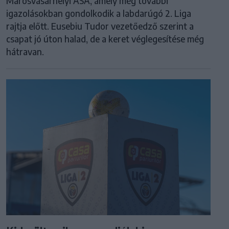
Marosvásárhelyi ASA, amely még további
igazolásokban gondolkodik a labdarúgó 2. Liga
rajtja előtt. Eusebiu Tudor vezetőedző szerint a
csapat jó úton halad, de a keret véglegesítése még
hátravan.