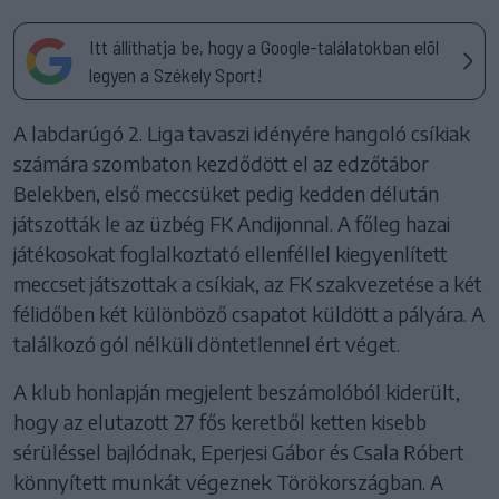
Itt állíthatja be, hogy a Google-találatokban elöl
legyen a Székely Sport!
A labdarúgó 2. Liga tavaszi idényére hangoló csíkiak
számára szombaton kezdődött el az edzőtábor
Belekben, első meccsüket pedig kedden délután
játszották le az üzbég FK Andijonnal. A főleg hazai
játékosokat foglalkoztató ellenféllel kiegyenlített
meccset játszottak a csíkiak, az FK szakvezetése a két
félidőben két különböző csapatot küldött a pályára. A
találkozó gól nélküli döntetlennel ért véget.
A klub honlapján megjelent beszámolóból kiderült,
hogy az elutazott 27 fős keretből ketten kisebb
sérüléssel bajlódnak, Eperjesi Gábor és Csala Róbert
könnyített munkát végeznek Törökországban. A