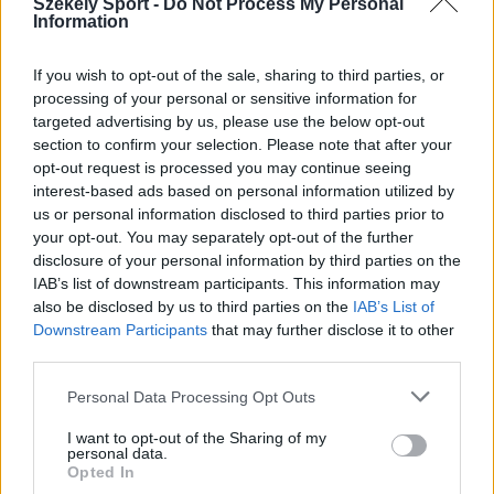
Székely Sport -
Do Not Process My Personal
Information
If you wish to opt-out of the sale, sharing to third parties, or
processing of your personal or sensitive information for
targeted advertising by us, please use the below opt-out
section to confirm your selection. Please note that after your
opt-out request is processed you may continue seeing
interest-based ads based on personal information utilized by
us or personal information disclosed to third parties prior to
your opt-out. You may separately opt-out of the further
KRÓNIKA
disclosure of your personal information by third parties on the
Majka életveszélyes fenyegetés miatt
IAB’s list of downstream participants. This information may
also be disclosed by us to third parties on the
IAB’s List of
lemondta erdélyi koncertjét
Downstream Participants
that may further disclose it to other
third parties.
Majka életveszélyes fenyegetést kapott, és emiatt
lemondta a sepsiszentgyörgyi SIC Fesztre tervezett
Personal Data Processing Opt Outs
koncertjét. Majka ezt szerdán a Facebook-oldalán
I want to opt-out of the Sharing of my
jelentette be.
personal data.
Opted In