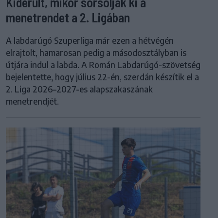
Kiderült, mikor sorsolják ki a
menetrendet a 2. Ligában
A labdarúgó Szuperliga már ezen a hétvégén
elrajtolt, hamarosan pedig a másodosztályban is
útjára indul a labda. A Román Labdarúgó-szövetség
bejelentette, hogy július 22-én, szerdán készítik el a
2. Liga 2026–2027-es alapszakaszának
menetrendjét.