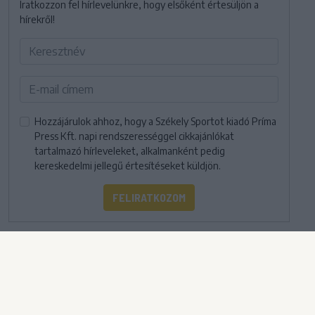
Iratkozzon fel hírlevelünkre, hogy elsőként értesüljön a
hírekről!
Hozzájárulok ahhoz, hogy a Székely Sportot kiadó Príma
Press Kft. napi rendszerességgel cikkajánlókat
tartalmazó hírleveleket, alkalmanként pedig
kereskedelmi jellegű értesítéseket küldjön.
FELIRATKOZOM