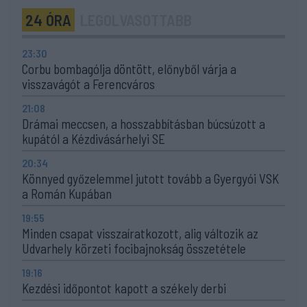
24 ÓRA
LEGOLVASOTTABB
23:30
Corbu bombagólja döntött, előnyből várja a
visszavágót a Ferencváros
21:08
Drámai meccsen, a hosszabbításban búcsúzott a
kupától a Kézdivásárhelyi SE
20:34
Könnyed győzelemmel jutott tovább a Gyergyói VSK
a Román Kupában
19:55
Minden csapat visszaíratkozott, alig változik az
Udvarhely körzeti focibajnokság összetétele
19:16
Kezdési időpontot kapott a székely derbi