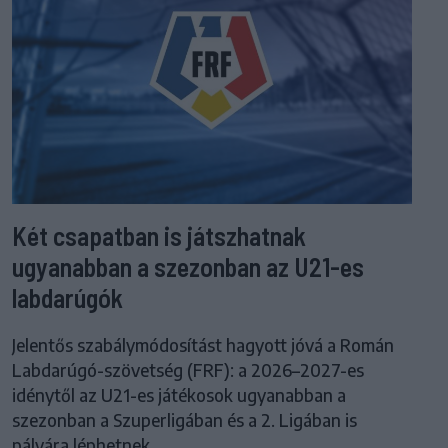
Két csapatban is játszhatnak
ugyanabban a szezonban az U21-es
labdarúgók
Jelentős szabálymódosítást hagyott jóvá a Román
Labdarúgó-szövetség (FRF): a 2026–2027-es
idénytől az U21-es játékosok ugyanabban a
szezonban a Szuperligában és a 2. Ligában is
pályára léphetnek.