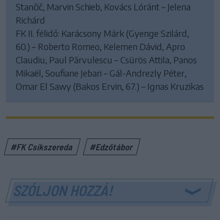
Stančič, Marvin Schieb, Kovács Lóránt – Jelena
Richárd
FK II. félidő: Karácsony Márk (Gyenge Szilárd,
60.) – Roberto Romeo, Kelemen Dávid, Apro
Claudiu, Paul Pârvulescu – Csürös Attila, Panos
Mikaël, Soufiane Jebari – Gál-Andrezly Péter,
Omar El Sawy (Bakos Ervin, 67.) – Ignas Kruzikas
#FK Csíkszereda
#Edzőtábor
SZÓLJON HOZZÁ!