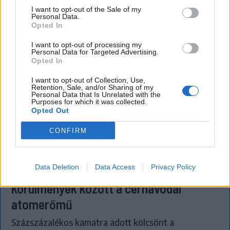
I want to opt-out of the Sale of my
Personal Data.
Opted In
I want to opt-out of processing my
Personal Data for Targeted Advertising.
Opted In
I want to opt-out of Collection, Use,
Retention, Sale, and/or Sharing of my
Personal Data that Is Unrelated with the
Purposes for which it was collected.
Opted Out
CONFIRM
FŐTÉR
Data Deletion
Data Access
Privacy Policy
Már csak 4-5 napig működhet a jelenlegi
körülmények között a cernavodai
atomerőmű
Százszázalékos kamatra adott kölcsönt a