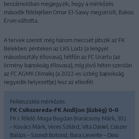
beszámolóban megjegyzik, hogy a mérkőzés
második félidejében Omar El-Sawy megsérült, Bakos
Ervin váltotta.
A tervek szerint még három meccset játszik az FK
Belekben: pénteken az LKS Lodz (a lengyel
másodosztály éllovasa), hétfőn az FC Urartu (az
örmény bajnokság éllovasa), míg jövő héten szerdán
az FC AGMK Olmaliq (a 2022-es üzbég bajnokság
negyedik helyezettje) lesz az ellenfél.
Felkészülési mérkőzés:
FK Csíkszereda–FK Andijon (üzbég) 0–0
FK I. félidő: Moga Bogdan (Karácsony Márk, 30.)
– Kovács Márk, Veres Szilárd, Vita Dániel, Csiszer
Balázs – Szondi Botond, Bara Levente – Dino