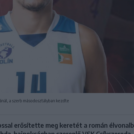
atánál, a szerb másodosztályban kezdte
ssal erősítette meg keretét a román élvonalb
labda-bajnokságban szereplő VSK Csíkszereda.