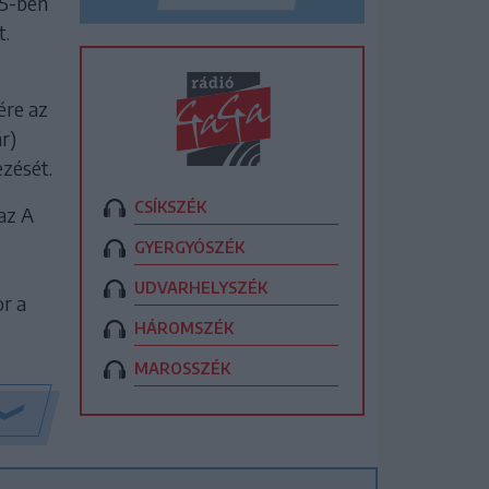
15-ben
t.
ére az
r)
zését.
CSÍKSZÉK
az A
GYERGYÓSZÉK
UDVARHELYSZÉK
or a
HÁROMSZÉK
MAROSSZÉK