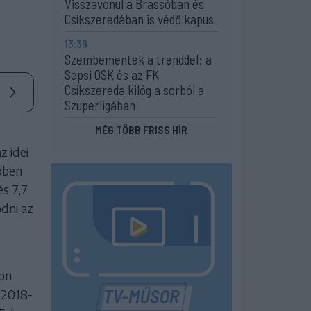
Visszavonul a Brassóban és
Csíkszeredában is védő kapus
13:39
Szembementek a trenddel: a
Sepsi OSK és az FK
Csíkszereda kilóg a sorból a
Szuperligában
MÉG TÖBB FRISS HÍR
z idei
bben
és 7,7
ödni az
kon
 2018-