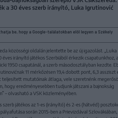
k a 30 éves szerb irányító, Luka Igrutinović
líthatja be, hogy a Google-találatokban elöl legyen a Székely
da közösségi oldalán jelentette be az új igazolást. „Luka
30 éves irányító játékos Szerbiából érkezik csapatunkhoz, a
icki 1950 csapatánál, a szerb másodosztályban kezdte. E
utinovićnak 11 mérkőzésen 19,4 dobott pont, 6,3 assziszt 
t teljesített mutatóinak átlaga, vele szeretnénk megerős
on, hogy eredményesebben tudjunk játszani a bajnokság
n” – olvasható a VSK közleményében.
szerb játékos az 1-es (irányító) és 2-es (hátvéd) poszto
 pályafutása során 2015-ben a Prievizdával Szlovákiában,