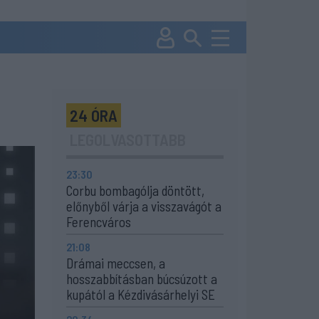
24 ÓRA
LEGOLVASOTTABB
23:30
Corbu bombagólja döntött,
előnyből várja a visszavágót a
Ferencváros
21:08
Drámai meccsen, a
hosszabbításban búcsúzott a
kupától a Kézdivásárhelyi SE