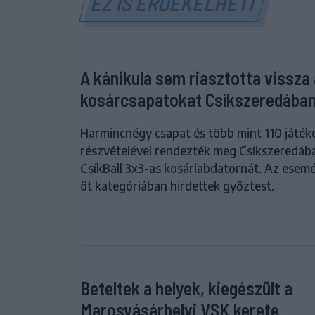
EZ IS ÉRDEKELHETI
A kánikula sem riasztotta vissza 
kosárcsapatokat Csíkszeredába
Harmincnégy csapat és több mint 110 játék
részvételével rendezték meg Csíkszeredába
CsíkBall 3x3-as kosárlabdatornát. Az esem
öt kategóriában hirdettek győztest.
Beteltek a helyek, kiegészült a
Marosvásárhelyi VSK kerete