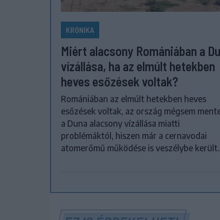
KRÓNIKA
Miért alacsony Romániában a D
vízállása, ha az elmúlt hetekben
heves esőzések voltak?
Romániában az elmúlt hetekben heves
esőzések voltak, az ország mégsem ment
a Duna alacsony vízállása miatti
problémáktól, hiszen már a cernavodai
atomerőmű működése is veszélybe került.