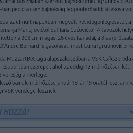
tarral Boszniában szerzett bajnoki címet. Igrutinovic 20
-ban pedig a cseh bajnokság legponterősebb játékosa vol
eda az elmúlt napokban megvált két idegenlégiósától, a
emanja Manojlovićtól és Haris Ćućovićtól. A távozók hely
entették a 203 cm magas, 26 éves kanadai, a 3-as (erőcsatá
D’Andre Bernard leigazolását, most Luka Igrutinović érke
abda MozzartBet Liga alapszakaszában a VSK Csíkszereda 
a-csoportban szerepel, ahol az eddigi 12 mérkőzésen két
z vereség a mérlege.
kező bajnoki mérkőzése január 18-án 19 órától lesz, amik
i VSK vendégei lesznek.
 HOZZÁ!