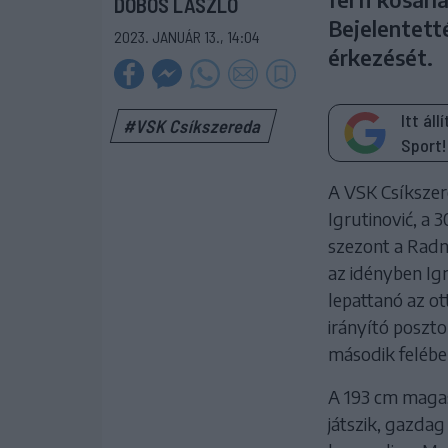
DOBOS LÁSZLÓ
Bejelentetté
2023. JANUÁR 13., 14:04
érkezését.
Itt ál
#VSK Csíkszereda
Sport!
A VSK Csíkszere
Igrutinović, a 
szezont a Radn
az idényben Igr
lepattanó az ot
irányító poszt
második felébe
A 193 cm magas 
játszik, gazdag