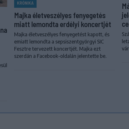
KRÓNIKA
Má
je
Majka életveszélyes fenyegetés
ce
miatt lemondta erdélyi koncertjét
una
Szá
Majka életveszélyes fenyegetést kapott, és
let
emiatt lemondta a sepsiszentgyörgyi SIC
vár
Fesztre tervezett koncertjét. Majka ezt
szerdán a Facebook-oldalán jelentette be.
esül