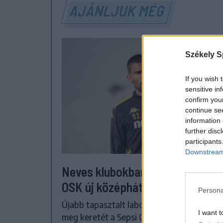
AJÁNLJUK MÉG
Székely S
If you wish 
sensitive in
confirm you
continue se
information 
further disc
participants
Downstream 
Neves klubokban játszott a Seps
OSK új középhátvédje
Persona
Újabb tapasztalt labdarúgóval erősítette
I want t
meg keretét a Sepsi OSK. A háromszéki kl