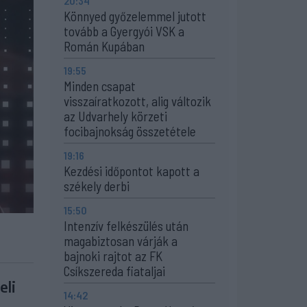
20:34
Könnyed győzelemmel jutott
tovább a Gyergyói VSK a
Román Kupában
19:55
Minden csapat
visszaíratkozott, alig változik
az Udvarhely körzeti
focibajnokság összetétele
19:16
Kezdési időpontot kapott a
székely derbi
15:50
Intenzív felkészülés után
magabiztosan várják a
bajnoki rajtot az FK
Csíkszereda fiataljai
eli
14:42