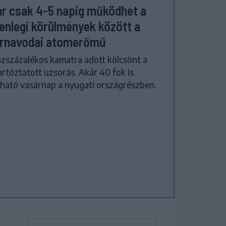
r csak 4-5 napig működhet a
lenlegi körülmények között a
rnavodai atomerőmű
zszázalékos kamatra adott kölcsönt a
artóztatott uzsorás. Akár 40 fok is
ható vasárnap a nyugati országrészben.