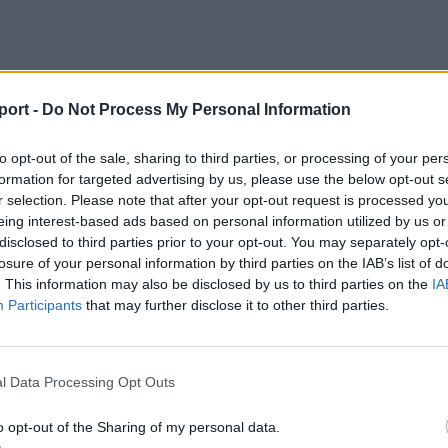
port -
Do Not Process My Personal Information
to opt-out of the sale, sharing to third parties, or processing of your per
formation for targeted advertising by us, please use the below opt-out s
r selection. Please note that after your opt-out request is processed y
eing interest-based ads based on personal information utilized by us or
disclosed to third parties prior to your opt-out. You may separately opt-
losure of your personal information by third parties on the IAB’s list of
. This information may also be disclosed by us to third parties on the
IA
Participants
that may further disclose it to other third parties.
i
Szembementek a trenddel: a Sepsi
S
OSK és az FK Csíkszereda kilóg a
Há
l Data Processing Opt Outs
sorból a Szuperligában
17
o opt-out of the Sharing of my personal data.
ub
A labdarúgó Szuperliga 2026–2027-es