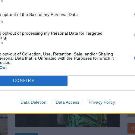
In
Elő
i
idényében a 16 élvonalbeli klub közül 13
lán
on
szerencsejáték-ipari vállalatot jelenít meg
o opt-out of the Sale of my Personal Data.
ütö
mezének legértékesebb reklámfelületén. A
In
int
kivételek közé tartozik a Sepsi OSK és az FK
gyó
to opt-out of processing my Personal Data for Targeted
Csíkszereda is.
ing.
In
o opt-out of Collection, Use, Retention, Sale, and/or Sharing
ersonal Data that Is Unrelated with the Purposes for which it
lected.
Out
CONFIRM
Data Deletion
Data Access
Privacy Policy
F