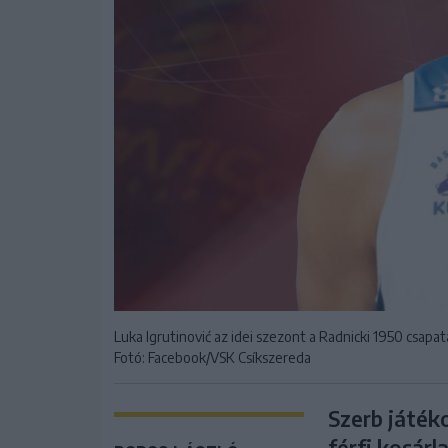
Luka Igrutinović az idei szezont a Radnicki 1950 csap
Fotó: Facebook/VSK Csíkszereda
Szerb játéko
férfi kosár