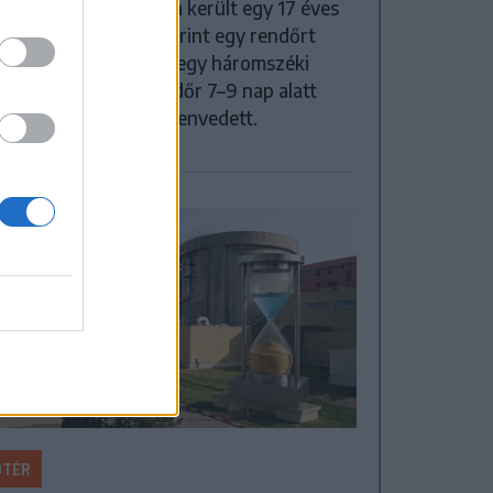
zetes letartóztatásba került egy 17 éves
y, miután a gyanú szerint egy rendőrt
tt fejbe egy fabottal egy háromszéki
ézkedés során. A rendőr 7–9 nap alatt
gyuló sérüléseket szenvedett.
ŐTÉR