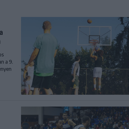
a
n
os
n a 9.
ényen