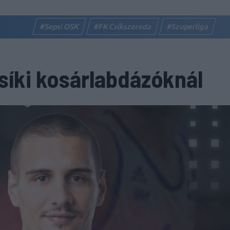
#Sepsi OSK
#FK Csíkszereda
#Szuperliga
csíki kosárlabdázóknál