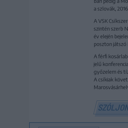
ban pedig a Mos
a szlovák, 2016
A VSK Csíkszer
szintén szerb N
év elején bejel
poszton játszó 
A férfi kosárl
jelű konferenci
győzelem és tí
A csíkiak követ
Marosvásárhely
SZÓLJON