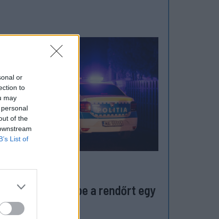
sonal or
ection to
ou may
 personal
out of the
 downstream
B’s List of
ZÉKELYHON
tulról ütötte fejbe a rendőrt egy
 éves lány