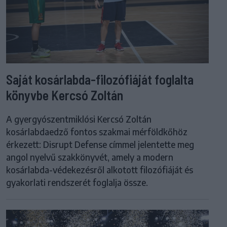
Saját kosárlabda-filozófiáját foglalta
könyvbe Kercsó Zoltán
A gyergyószentmiklósi Kercsó Zoltán
kosárlabdaedző fontos szakmai mérföldkőhöz
érkezett: Disrupt Defense címmel jelentette meg
angol nyelvű szakkönyvét, amely a modern
kosárlabda-védekezésről alkotott filozófiáját és
gyakorlati rendszerét foglalja össze.