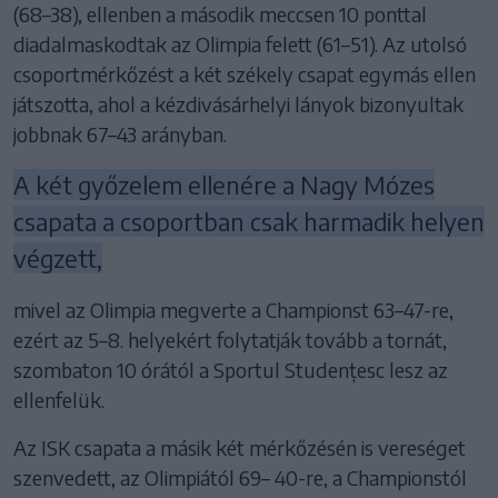
(68–38), ellenben a második meccsen 10 ponttal
diadalmaskodtak az Olimpia felett (61–51). Az utolsó
csoportmérkőzést a két székely csapat egymás ellen
játszotta, ahol a kézdivásárhelyi lányok bizonyultak
jobbnak 67–43 arányban.
A két győzelem ellenére a Nagy Mózes
csapata a csoportban csak harmadik helyen
végzett,
mivel az Olimpia megverte a Championst 63–47-re,
ezért az 5–8. helyekért folytatják tovább a tornát,
szombaton 10 órától a Sportul Studențesc lesz az
ellenfelük.
Az ISK csapata a másik két mérkőzésén is vereséget
szenvedett, az Olimpiától 69– 40-re, a Championstól