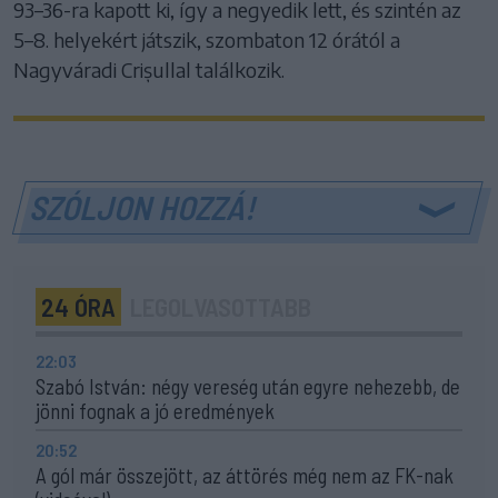
93–36-ra kapott ki, így a negyedik lett, és szintén az
5–8. helyekért játszik, szombaton 12 órától a
Nagyváradi Crișullal találkozik.
SZÓLJON HOZZÁ!
24 ÓRA
LEGOLVASOTTABB
22:03
Szabó István: négy vereség után egyre nehezebb, de
jönni fognak a jó eredmények
20:52
A gól már összejött, az áttörés még nem az FK-nak