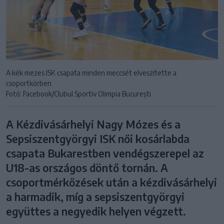
A kék mezes ISK csapata minden meccsét elveszítette a
csoportkörben
Fotó: Facebook/Clubul Sportiv Olimpia București
A Kézdivásárhelyi Nagy Mózes és a
Sepsiszentgyörgyi ISK női kosárlabda
csapata Bukarestben vendégszerepel az
U18-as országos döntő tornán. A
csoportmérkőzések után a kézdivásárhelyi
a harmadik, míg a sepsiszentgyörgyi
együttes a negyedik helyen végzett.