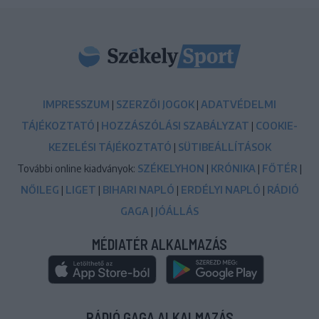
IMPRESSZUM
|
SZERZŐI JOGOK
|
ADATVÉDELMI
TÁJÉKOZTATÓ
|
HOZZÁSZÓLÁSI SZABÁLYZAT
|
COOKIE-
KEZELÉSI TÁJÉKOZTATÓ
|
SÜTIBEÁLLÍTÁSOK
További online kiadványok:
SZÉKELYHON
|
KRÓNIKA
|
FŐTÉR
|
NŐILEG
|
LIGET
|
BIHARI NAPLÓ
|
ERDÉLYI NAPLÓ
|
RÁDIÓ
GAGA
|
JÓÁLLÁS
MÉDIATÉR ALKALMAZÁS
RÁDIÓ GAGA ALKALMAZÁS