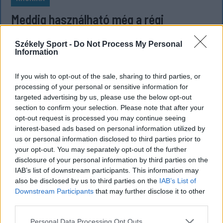
Meddig használható még a régi
személyi?
Székely Sport -
Do Not Process My Personal
Sok román állampolgár még mindig az 1997-es
Information
mintára kiállított személyi igazolványt használja,
azonban ezt fokozatosan kivonják a forgalomból,
If you wish to opt-out of the sale, sharing to third parties, or
processing of your personal or sensitive information for
amint az új elektronikus és egyszerű személyi
targeted advertising by us, please use the below opt-out
igazolványok országszerte elérhetővé válnak.
section to confirm your selection. Please note that after your
opt-out request is processed you may continue seeing
interest-based ads based on personal information utilized by
us or personal information disclosed to third parties prior to
your opt-out. You may separately opt-out of the further
disclosure of your personal information by third parties on the
IAB’s list of downstream participants. This information may
also be disclosed by us to third parties on the
IAB’s List of
Downstream Participants
that may further disclose it to other
third parties.
Personal Data Processing Opt Outs