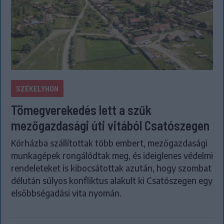
SZÉKELYHON
Tömegverekedés lett a szűk
mezőgazdasági úti vitából Csatószegen
Kórházba szállítottak több embert, mezőgazdasági
munkagépek rongálódtak meg, és ideiglenes védelmi
rendeleteket is kibocsátottak azután, hogy szombat
délután súlyos konfliktus alakult ki Csatószegen egy
elsőbbségadási vita nyomán.