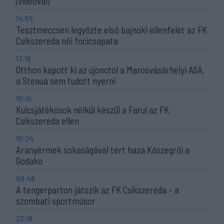
(videóval)
14:55
Tesztmeccsen legyőzte első bajnoki ellenfelét az FK
Csíkszereda női focicsapata
13:16
Otthon kapott ki az újonctól a Marosvásárhelyi ASA,
a Steaua sem tudott nyerni
10:41
Kulcsjátékosok nélkül készül a Farul az FK
Csíkszereda ellen
10:24
Aranyérmek sokaságával tért haza Kőszegről a
Godako
09:46
A tengerparton játszik az FK Csíkszereda – a
szombati sportműsor
23:18