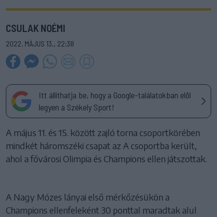
CSULAK NOÉMI
2022. MÁJUS 13., 22:38
Itt állíthatja be, hogy a Google-találatokban elöl
legyen a Székely Sport!
A május 11. és 15. között zajló torna csoportkörében
mindkét háromszéki csapat az A csoportba került,
ahol a fővárosi Olimpia és Champions ellen játszottak.
A Nagy Mózes lányai első mérkőzésükön a
Champions ellenfeleként 30 ponttal maradtak alul