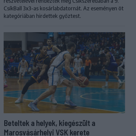
részvételével rendezték meg Csíkszeredában a 9.
CsíkBall 3x3-as kosárlabdatornát. Az eseményen öt
kategóriában hirdettek győztest.
Beteltek a helyek, kiegészült a
Marosvásárhelyi VSK kerete