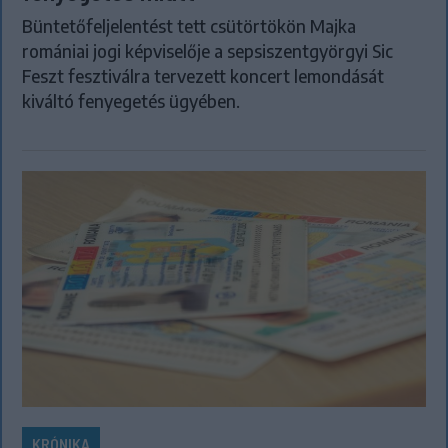
Büntetőfeljelentést tett csütörtökön Majka
romániai jogi képviselője a sepsiszentgyörgyi Sic
Feszt fesztiválra tervezett koncert lemondását
kiváltó fenyegetés ügyében.
KRÓNIKA