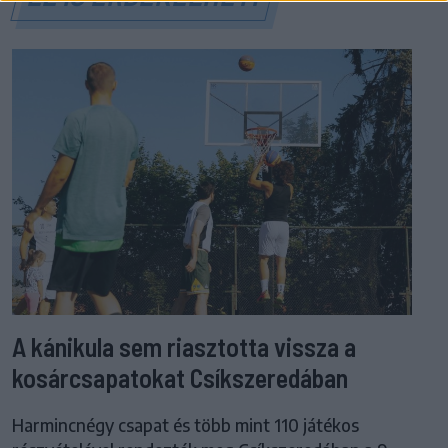
A kánikula sem riasztotta vissza a
kosárcsapatokat Csíkszeredában
Harmincnégy csapat és több mint 110 játékos