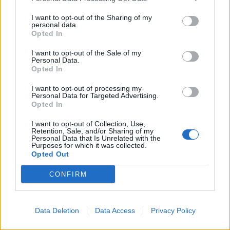
I want to opt-out of the Sharing of my
personal data.
Opted In
FŐTÉR
I want to opt-out of the Sale of my
Personal Data.
A Román Rendőrség azt üzeni,
Opted In
semmiképpen ne higgyenek a Román
I want to opt-out of processing my
Personal Data for Targeted Advertising.
Rendőrségnek – hírmix
Opted In
További híreink: sziklát akart a Dunába robbantani a
I want to opt-out of Collection, Use,
Retention, Sale, and/or Sharing of my
hadsereg, egyelőre sikertelenül, az illetékes szerint
Personal Data that Is Unrelated with the
Purposes for which it was collected.
pedig semmiféle korlátozás nem lesz a lakossági
Opted Out
áramfogyasztásban.
CONFIRM
Data Deletion
Data Access
Privacy Policy
EZ IS ÉRDEKELHETI