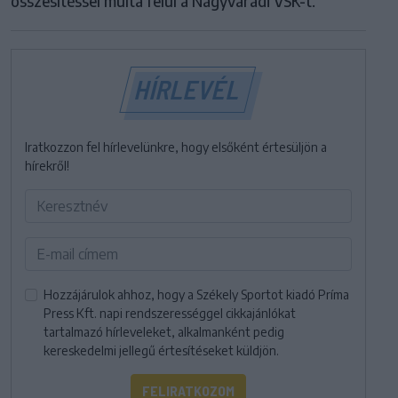
összesítéssel múlta felül a Nagyváradi VSK-t.
HÍRLEVÉL
Iratkozzon fel hírlevelünkre, hogy elsőként értesüljön a
hírekről!
Hozzájárulok ahhoz, hogy a Székely Sportot kiadó Príma
Press Kft. napi rendszerességgel cikkajánlókat
tartalmazó hírleveleket, alkalmanként pedig
kereskedelmi jellegű értesítéseket küldjön.
FELIRATKOZOM