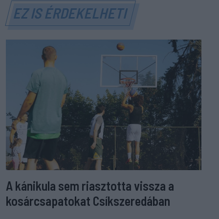
EZ IS ÉRDEKELHETI
A kánikula sem riasztotta vissza a
kosárcsapatokat Csíkszeredában