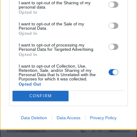
I want to opt-out of the Sharing of my
Majka életveszélyes fenyegetést kapott, és emiatt
personal data.
Opted In
lemondta a sepsiszentgyörgyi SIC Fesztre tervezett
koncertjét. Majka ezt szerdán a Facebook-oldalán
I want to opt-out of the Sale of my
jelentette be.
Personal Data.
Opted In
I want to opt-out of processing my
Personal Data for Targeted Advertising.
Opted In
I want to opt-out of Collection, Use,
Retention, Sale, and/or Sharing of my
Personal Data that Is Unrelated with the
Purposes for which it was collected.
Opted Out
CONFIRM
Data Deletion
Data Access
Privacy Policy