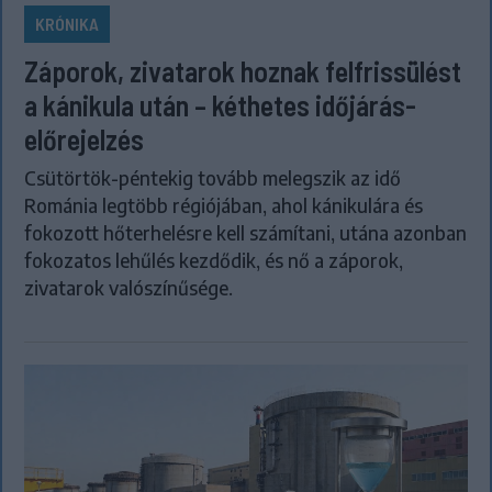
KRÓNIKA
Záporok, zivatarok hoznak felfrissülést
a kánikula után – kéthetes időjárás-
előrejelzés
Csütörtök-péntekig tovább melegszik az idő
Románia legtöbb régiójában, ahol kánikulára és
fokozott hőterhelésre kell számítani, utána azonban
fokozatos lehűlés kezdődik, és nő a záporok,
zivatarok valószínűsége.