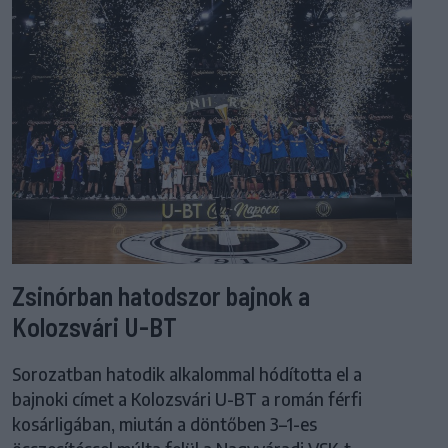
Zsinórban hatodszor bajnok a
Kolozsvári U-BT
Sorozatban hatodik alkalommal hódította el a
bajnoki címet a Kolozsvári U-BT a román férfi
kosárligában, miután a döntőben 3–1-es