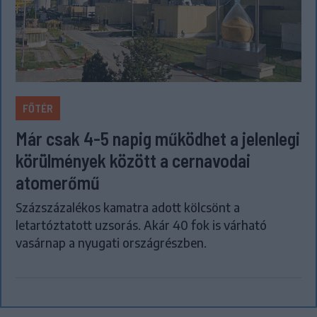
FŐTÉR
Már csak 4-5 napig működhet a jelenlegi
körülmények között a cernavodai
atomerőmű
Százszázalékos kamatra adott kölcsönt a
letartóztatott uzsorás. Akár 40 fok is várható
vasárnap a nyugati országrészben.