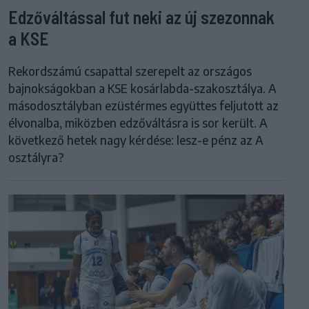
Edzőváltással fut neki az új szezonnak
a KSE
Rekordszámú csapattal szerepelt az országos
bajnokságokban a KSE kosárlabda-szakosztálya. A
másodosztályban ezüstérmes együttes feljutott az
élvonalba, miközben edzőváltásra is sor került. A
következő hetek nagy kérdése: lesz-e pénz az A
osztályra?