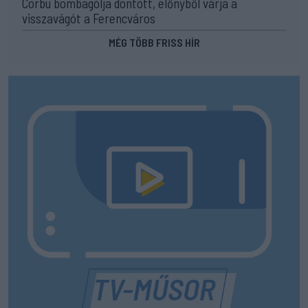
Corbu bombagólja döntött, előnyből várja a
visszavágót a Ferencváros
MÉG TÖBB FRISS HÍR