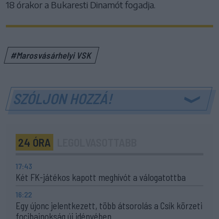
18 órakor a Bukaresti Dinamót fogadja.
#Marosvásárhelyi VSK
SZÓLJON HOZZÁ!
24 ÓRA
LEGOLVASOTTABB
17:43
Két FK-játékos kapott meghívót a válogatottba
16:22
Egy újonc jelentkezett, több átsorolás a Csík körzeti
focibajnokság új idényében