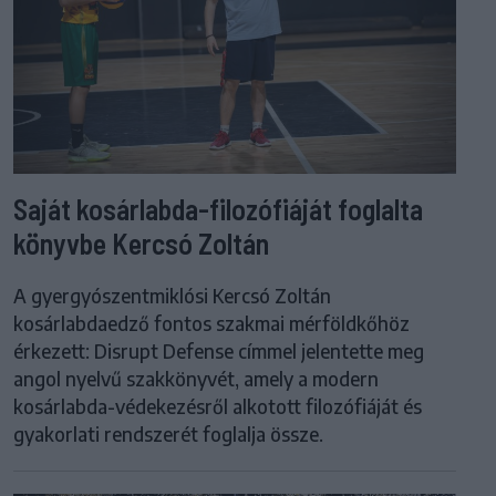
Saját kosárlabda-filozófiáját foglalta
könyvbe Kercsó Zoltán
A gyergyószentmiklósi Kercsó Zoltán
kosárlabdaedző fontos szakmai mérföldkőhöz
érkezett: Disrupt Defense címmel jelentette meg
angol nyelvű szakkönyvét, amely a modern
kosárlabda-védekezésről alkotott filozófiáját és
gyakorlati rendszerét foglalja össze.