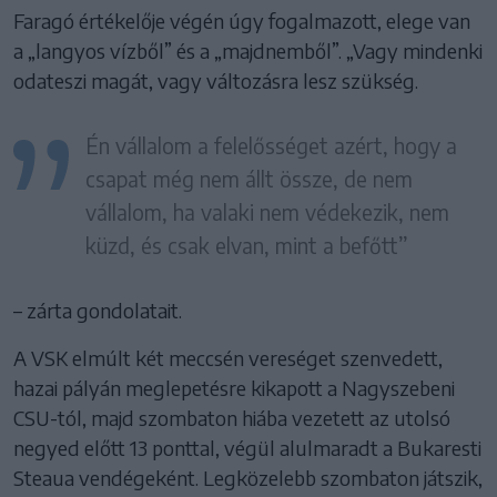
Faragó értékelője végén úgy fogalmazott, elege van
a „langyos vízből” és a „majdnemből”. „Vagy mindenki
odateszi magát, vagy változásra lesz szükség.
Én vállalom a felelősséget azért, hogy a
csapat még nem állt össze, de nem
vállalom, ha valaki nem védekezik, nem
küzd, és csak elvan, mint a befőtt”
– zárta gondolatait.
A VSK elmúlt két meccsén vereséget szenvedett,
hazai pályán meglepetésre kikapott a Nagyszebeni
CSU-tól, majd szombaton hiába vezetett az utolsó
negyed előtt 13 ponttal, végül alulmaradt a Bukaresti
Steaua vendégeként. Legközelebb szombaton játszik,