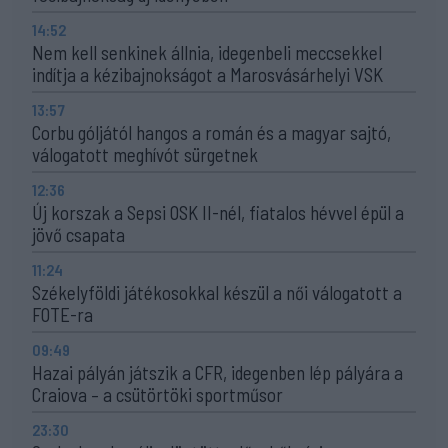
14:52
Nem kell senkinek állnia, idegenbeli meccsekkel
indítja a kézibajnokságot a Marosvásárhelyi VSK
13:57
Corbu góljától hangos a román és a magyar sajtó,
válogatott meghívót sürgetnek
12:36
Új korszak a Sepsi OSK II-nél, fiatalos hévvel épül a
jövő csapata
11:24
Székelyföldi játékosokkal készül a női válogatott a
FOTE-ra
09:49
Hazai pályán játszik a CFR, idegenben lép pályára a
Craiova – a csütörtöki sportműsor
23:30