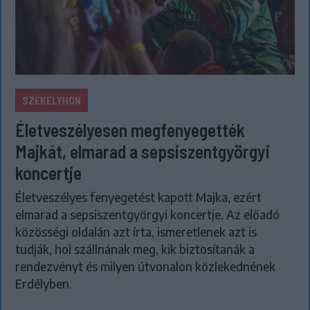
SZÉKELYHON
Életveszélyesen megfenyegették
Majkát, elmarad a sepsiszentgyörgyi
koncertje
Életveszélyes fenyegetést kapott Majka, ezért
elmarad a sepsiszentgyörgyi koncertje. Az előadó
közösségi oldalán azt írta, ismeretlenek azt is
tudják, hol szállnának meg, kik biztosítanák a
rendezvényt és milyen útvonalon közlekednének
Erdélyben.