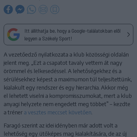
Itt állíthatja be, hogy a Google-találatokban elöl
legyen a Székely Sport!
A vezetőedző nyilatkozata a klub közösségi oldalán
jelent meg. „Ezt a csapatot tavaly vettem át nagy
örömmel és lelkesedéssel. A lehetőségekhez és a
sérülésekhez képest a maximumon túl teljesítettünk,
kialakult egy rendszer és egy hierarchia. Akkor még
el lehetett viselni a kompromisszumokat, mert a klub
anyagi helyzete nem engedett meg többet” – kezdte
a tréner
a vesztes meccset követően
.
Faragó szerint az idei idényben már adott volt a
lehetőség egy ütőképes mag kialakítására, de az új