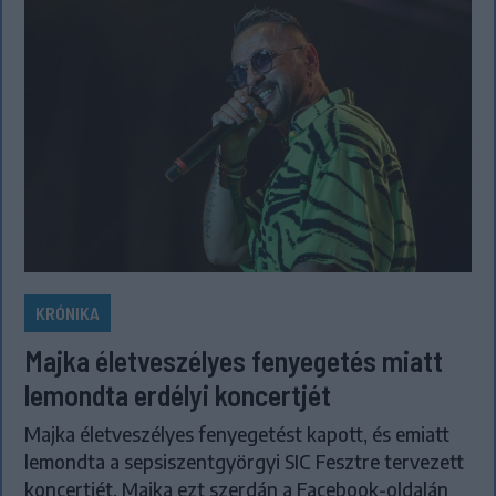
KRÓNIKA
Majka életveszélyes fenyegetés miatt
lemondta erdélyi koncertjét
Majka életveszélyes fenyegetést kapott, és emiatt
lemondta a sepsiszentgyörgyi SIC Fesztre tervezett
koncertjét. Majka ezt szerdán a Facebook-oldalán