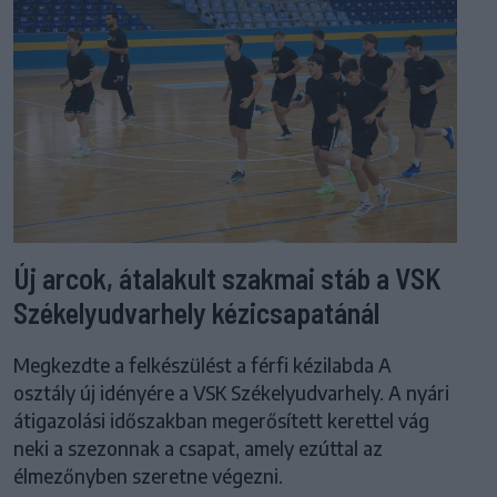
Új arcok, átalakult szakmai stáb a VSK
Székelyudvarhely kézicsapatánál
Megkezdte a felkészülést a férfi kézilabda A
osztály új idényére a VSK Székelyudvarhely. A nyári
átigazolási időszakban megerősített kerettel vág
neki a szezonnak a csapat, amely ezúttal az
élmezőnyben szeretne végezni.