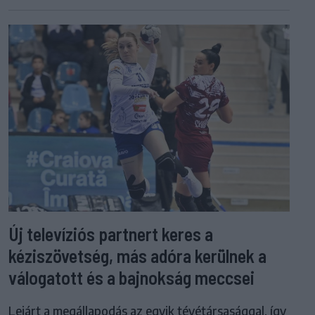
Új televíziós partnert keres a
kéziszövetség, más adóra kerülnek a
válogatott és a bajnokság meccsei
Lejárt a megállapodás az egyik tévétársasággal, így