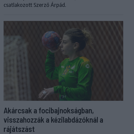
csatlakozott Szerző Árpád.
Akárcsak a focibajnokságban,
visszahozzák a kézilabdázóknál a
rájátszást