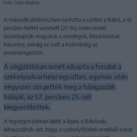
Fotó: Csató Andrea
A második játékrészben tartotta a szintet a Bákó, a 41.
percben héttel vezetett (21–14). Innen ismét
összekapták magukat a vendégek, felzárkóztak
háromra, sokáig ez volt a különbség az
eredményjelzőn.
A végjátékban ismét elkapta a fonalat a
székelyudvarhelyi együttes, egymás után
négyszer zörgették meg a házigazdák
hálóját, az 57. percben 25-nél
kiegyenlítettek.
A legvégén jobban kijött a lépés a Bákónak,
kihasználták azt, hogy a székelyföldiek erejéből sokat