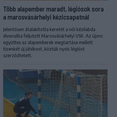
Több alapember maradt, légiósok sora
a marosvásárhelyi kézicsapatnál
Jelentősen átalakította keretét a női kézilabda
élvonalba feljutott Marosvásárhelyi VSK. Az újonc
együttes az alapemberek megtartása mellett
tizenkét új játékost, köztük nyolc légióst
szerződtetett.