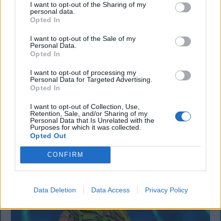
I want to opt-out of the Sharing of my
Tömegverekedés lett a szűk
personal data.
Opted In
mezőgazdasági úti vitából Csatószegen
I want to opt-out of the Sale of my
Kórházba szállítottak több embert, mezőgazdasági
Personal Data.
Opted In
munkagépek rongálódtak meg, és ideiglenes védelmi
rendeleteket is kibocsátottak azután, hogy szombat
I want to opt-out of processing my
Personal Data for Targeted Advertising.
délután súlyos konfliktus alakult ki Csatószegen egy
Opted In
elsőbbségadási vita nyomán.
I want to opt-out of Collection, Use,
Retention, Sale, and/or Sharing of my
Personal Data that Is Unrelated with the
Purposes for which it was collected.
`
Opted Out
CONFIRM
Data Deletion
Data Access
Privacy Policy