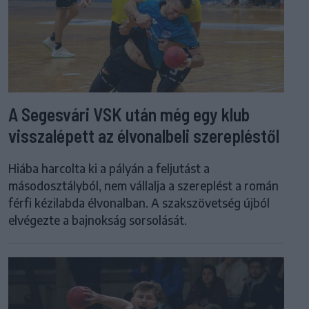
A Segesvári VSK után még egy klub
visszalépett az élvonalbeli szerepléstől
Hiába harcolta ki a pályán a feljutást a
másodosztályból, nem vállalja a szereplést a román
férfi kézilabda élvonalban. A szakszövetség újból
elvégezte a bajnokság sorsolását.