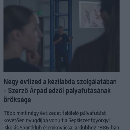
Négy évtized a kézilabda szolgálatában
– Szerző Árpád edzői pályafutásának
öröksége
Több mint négy évtizedet felölelő pályafutást
követően nyugdíjba vonult a Sepsiszentgyörgyi
Iskolás Sportklub éremkovácsa, a klubhoz 1986-ban