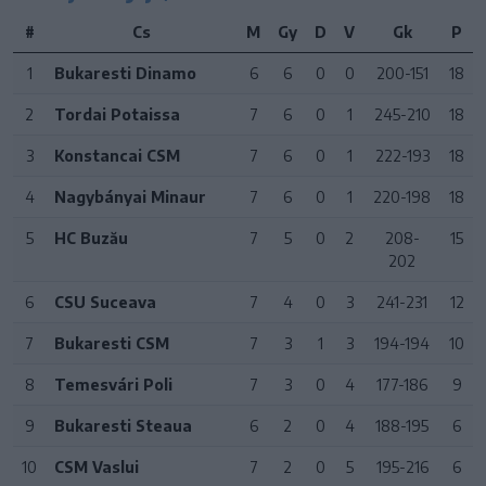
#
Cs
M
Gy
D
V
Gk
P
1
Bukaresti Dinamo
6
6
0
0
200-151
18
2
Tordai Potaissa
7
6
0
1
245-210
18
3
Konstancai CSM
7
6
0
1
222-193
18
4
Nagybányai Minaur
7
6
0
1
220-198
18
5
HC Buzău
7
5
0
2
208-
15
202
6
CSU Suceava
7
4
0
3
241-231
12
7
Bukaresti CSM
7
3
1
3
194-194
10
8
Temesvári Poli
7
3
0
4
177-186
9
9
Bukaresti Steaua
6
2
0
4
188-195
6
10
CSM Vaslui
7
2
0
5
195-216
6