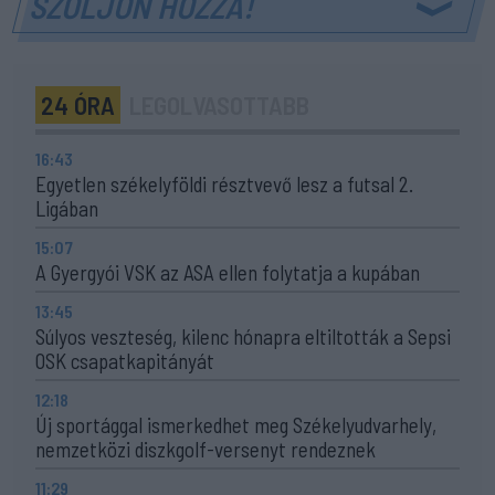
SZÓLJON HOZZÁ!
24 ÓRA
LEGOLVASOTTABB
16:43
Egyetlen székelyföldi résztvevő lesz a futsal 2.
Ligában
15:07
A Gyergyói VSK az ASA ellen folytatja a kupában
13:45
Súlyos veszteség, kilenc hónapra eltiltották a Sepsi
OSK csapatkapitányát
12:18
Új sportággal ismerkedhet meg Székelyudvarhely,
nemzetközi diszkgolf-versenyt rendeznek
11:29