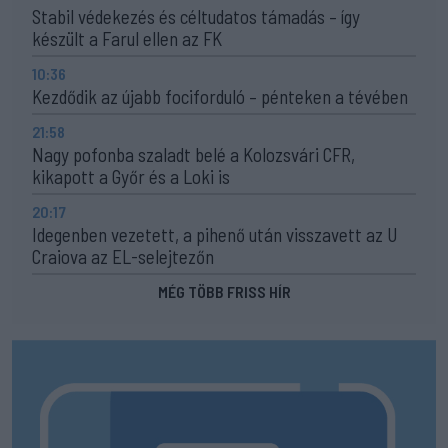
Stabil védekezés és céltudatos támadás – így
készült a Farul ellen az FK
10:36
Kezdődik az újabb fociforduló – pénteken a tévében
21:58
Nagy pofonba szaladt belé a Kolozsvári CFR,
kikapott a Győr és a Loki is
20:17
Idegenben vezetett, a pihenő után visszavett az U
Craiova az EL-selejtezőn
MÉG TÖBB FRISS HÍR