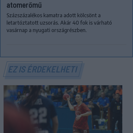
atomerőmű
Százszázalékos kamatra adott kölcsönt a
letartóztatott uzsorás. Akár 40 fok is várható
vasárnap a nyugati országrészben.
EZ IS ÉRDEKELHETI