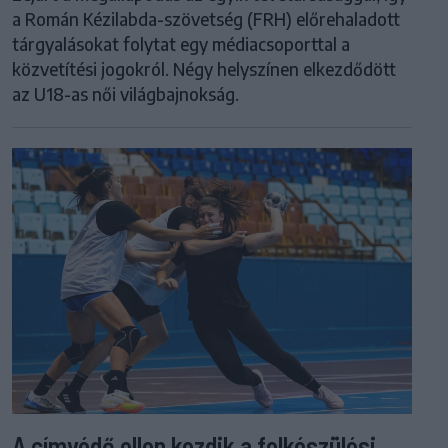
a Román Kézilabda-szövetség (FRH) előrehaladott
tárgyalásokat folytat egy médiacsoporttal a
közvetítési jogokról. Négy helyszínen elkezdődött
az U18-as női világbajnokság.
A címvédő ellen kezdik a felkészülési