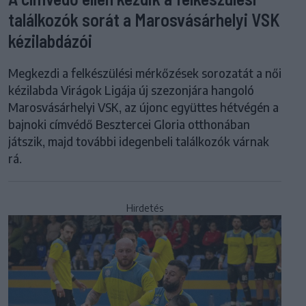
találkozók sorát a Marosvásárhelyi VSK
kézilabdázói
Megkezdi a felkészülési mérkőzések sorozatát a női
kézilabda Virágok Ligája új szezonjára hangoló
Marosvásárhelyi VSK, az újonc együttes hétvégén a
bajnoki címvédő Besztercei Gloria otthonában
játszik, majd további idegenbeli találkozók várnak
rá.
Hirdetés