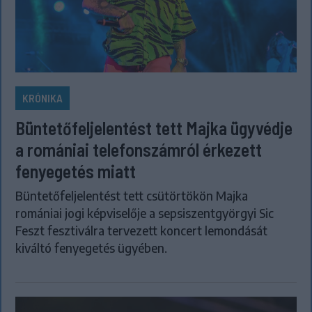
KRÓNIKA
Büntetőfeljelentést tett Majka ügyvédje
a romániai telefonszámról érkezett
fenyegetés miatt
Büntetőfeljelentést tett csütörtökön Majka
romániai jogi képviselője a sepsiszentgyörgyi Sic
Feszt fesztiválra tervezett koncert lemondását
kiváltó fenyegetés ügyében.