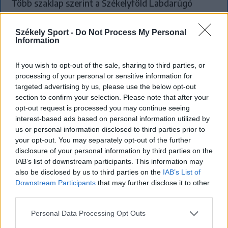
Több szaklap szerint a Székelyföld Labdarúgó
Akadémia neveltje már megérdemelné a román
válogatott meghívóját.
Székely Sport -
Do Not Process My Personal
Information
If you wish to opt-out of the sale, sharing to third parties, or
processing of your personal or sensitive information for
targeted advertising by us, please use the below opt-out
section to confirm your selection. Please note that after your
opt-out request is processed you may continue seeing
interest-based ads based on personal information utilized by
us or personal information disclosed to third parties prior to
your opt-out. You may separately opt-out of the further
disclosure of your personal information by third parties on the
IAB’s list of downstream participants. This information may
also be disclosed by us to third parties on the
IAB’s List of
Downstream Participants
that may further disclose it to other
third parties.
Personal Data Processing Opt Outs
SZÉKELYHON