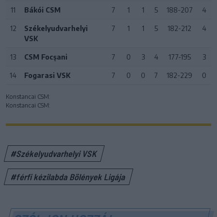
11
Bákói CSM
7
1
1
5
188-207
4
12
Székelyudvarhelyi
7
1
1
5
182-212
4
VSK
13
CSM Focșani
7
0
3
4
177-195
3
14
Fogarasi VSK
7
0
0
7
182-229
0
Konstancai CSM:
Konstancai CSM:
#Székelyudvarhelyi VSK
#férfi kézilabda Bölények Ligája