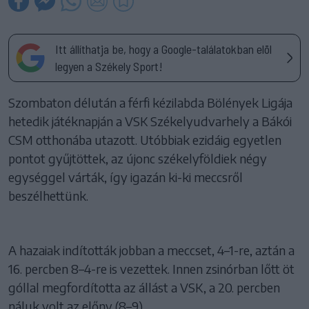
Itt állíthatja be, hogy a Google-találatokban elöl
legyen a Székely Sport!
Szombaton délután a férfi kézilabda Bölények Ligája
hetedik játéknapján a VSK Székelyudvarhely a Bákói
CSM otthonába utazott. Utóbbiak ezidáig egyetlen
pontot gyűjtöttek, az újonc székelyföldiek négy
egységgel várták, így igazán ki-ki meccsről
beszélhettünk.
A hazaiak indították jobban a meccset, 4–1-re, aztán a
16. percben 8–4-re is vezettek. Innen zsinórban lőtt öt
góllal megfordította az állást a VSK, a 20. percben
náluk volt az előny (8–9).