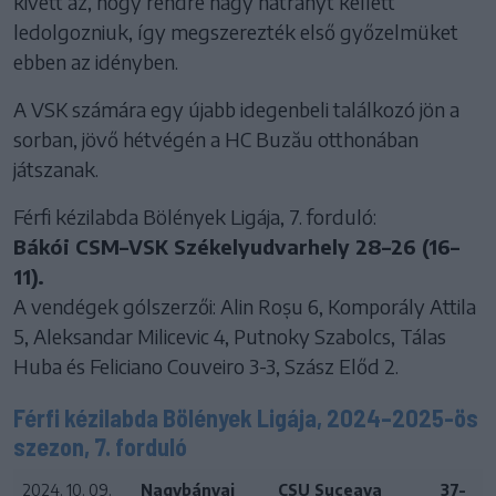
kivett az, hogy rendre nagy hátrányt kellett
ledolgozniuk, így megszerezték első győzelmüket
ebben az idényben.
A VSK számára egy újabb idegenbeli találkozó jön a
sorban, jövő hétvégén a HC Buzău otthonában
játszanak.
Férfi kézilabda Bölények Ligája, 7. forduló:
Bákói CSM–VSK Székelyudvarhely 28–26 (16–
11).
A vendégek gólszerzői: Alin Roșu 6, Komporály Attila
5, Aleksandar Milicevic 4, Putnoky Szabolcs, Tálas
Huba és Feliciano Couveiro 3-3, Szász Előd 2.
Férfi kézilabda Bölények Ligája, 2024–2025-ös
szezon, 7. forduló
2024. 10. 09.
Nagybányai
CSU Suceava
37-