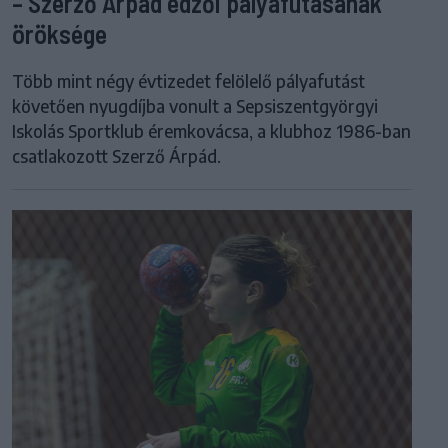
– Szerző Árpád edzői pályafutásának
öröksége
Több mint négy évtizedet felölelő pályafutást
követően nyugdíjba vonult a Sepsiszentgyörgyi
Iskolás Sportklub éremkovácsa, a klubhoz 1986-ban
csatlakozott Szerző Árpád.