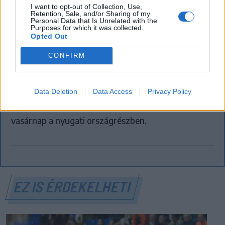
I want to opt-out of Collection, Use,
Retention, Sale, and/or Sharing of my
Personal Data that Is Unrelated with the
FŐTÉR
Purposes for which it was collected.
Opted Out
Már csak 4-5 napig működhet a jelenlegi
CONFIRM
körülmények között a cernavodai
atomerőmű
Data Deletion
Data Access
Privacy Policy
Százszázalékos kamatra adott kölcsönt a
letartóztatott uzsorás. Akár 40 fok is várható
vasárnap a nyugati országrészben.
EZ IS ÉRDEKELHETI