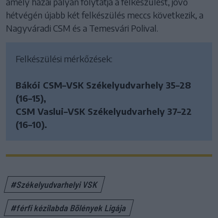
amely hazai pályán folytatja a felkészülést, jövő
hétvégén újabb két felkészülés meccs következik, a
Nagyváradi CSM és a Temesvári Polival.
Felkészülési mérkőzések:
Bákói CSM–VSK Székelyudvarhely 35–28
(16–15),
CSM Vaslui–VSK Székelyudvarhely 37–22
(16–10).
#Székelyudvarhelyi VSK
#férfi kézilabda Bölények Ligája