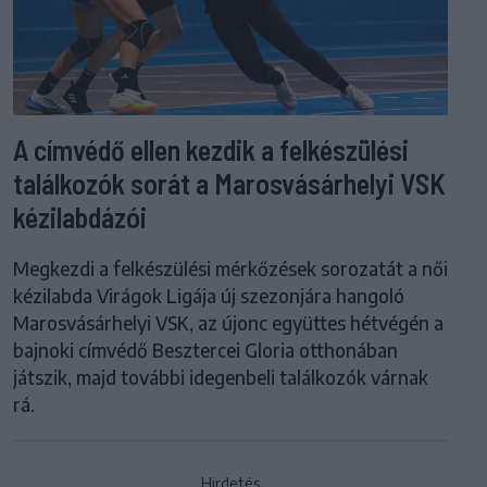
A címvédő ellen kezdik a felkészülési
találkozók sorát a Marosvásárhelyi VSK
kézilabdázói
Megkezdi a felkészülési mérkőzések sorozatát a női
kézilabda Virágok Ligája új szezonjára hangoló
Marosvásárhelyi VSK, az újonc együttes hétvégén a
bajnoki címvédő Besztercei Gloria otthonában
játszik, majd további idegenbeli találkozók várnak
rá.
Hirdetés