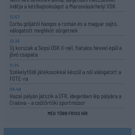
indítja a kézibajnokságot a Marosvásárhelyi VSK
13:57
Corbu góljától hangos a román és a magyar sajtó,
válogatott meghívót sürgetnek
12:36
Új korszak a Sepsi OSK II-nél, fiatalos hévvel épül a
jövő csapata
11:24
Székelyföldi játékosokkal készül a női válogatott a
FOTE-ra
09:49
Hazai pályán játszik a CFR, idegenben lép pályára a
Craiova – a csütörtöki sportműsor
MÉG TÖBB FRISS HÍR