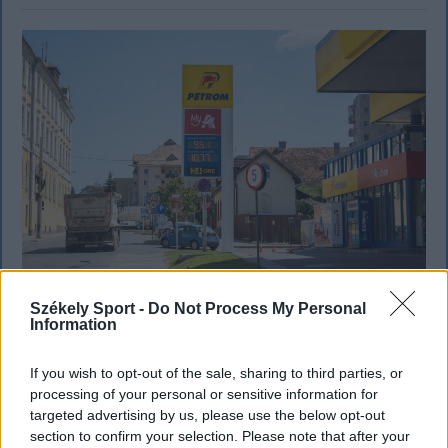
Székely Sport -
Do Not Process My Personal
Information
KRÓNIKA
Gyanús az üzemanyagok drágulása?
If you wish to opt-out of the sale, sharing to third parties, or
processing of your personal or sensitive information for
Kihasználhatták a korlátozás előtti
targeted advertising by us, please use the below opt-out
„szélcsendet” a cégek a Versenytanács
section to confirm your selection. Please note that after your