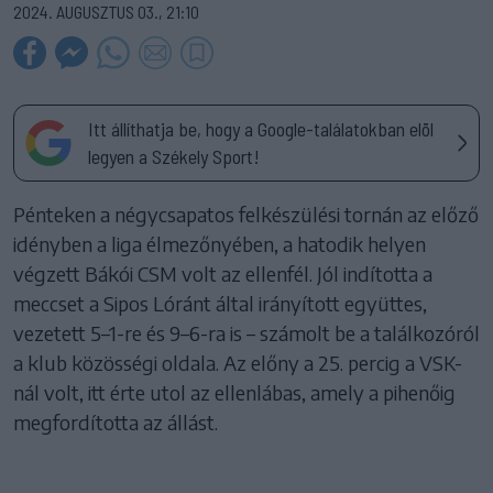
2024. AUGUSZTUS 03., 21:10
Itt állíthatja be, hogy a Google-találatokban elöl
legyen a Székely Sport!
Pénteken a négycsapatos felkészülési tornán az előző
idényben a liga élmezőnyében, a hatodik helyen
végzett Bákói CSM volt az ellenfél. Jól indította a
meccset a Sipos Lóránt által irányított együttes,
vezetett 5–1-re és 9–6-ra is – számolt be a találkozóról
a klub közösségi oldala. Az előny a 25. percig a VSK-
nál volt, itt érte utol az ellenlábas, amely a pihenőig
megfordította az állást.