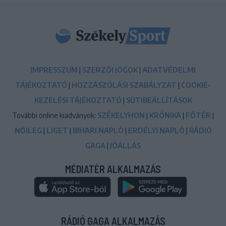
IMPRESSZUM
|
SZERZŐI JOGOK
|
ADATVÉDELMI
TÁJÉKOZTATÓ
|
HOZZÁSZÓLÁSI SZABÁLYZAT
|
COOKIE-
KEZELÉSI TÁJÉKOZTATÓ
|
SÜTIBEÁLLÍTÁSOK
További online kiadványok:
SZÉKELYHON
|
KRÓNIKA
|
FŐTÉR
|
NŐILEG
|
LIGET
|
BIHARI NAPLÓ
|
ERDÉLYI NAPLÓ
|
RÁDIÓ
GAGA
|
JÓÁLLÁS
MÉDIATÉR ALKALMAZÁS
RÁDIÓ GAGA ALKALMAZÁS