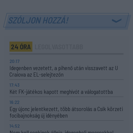
SZÓLJON HOZZÁ!
24 ÓRA
LEGOLVASOTTABB
20:17
Idegenben vezetett, a pihenő után visszavett az U
Craiova az EL-selejtezőn
17:43
Két FK-játékos kapott meghívót a válogatottba
16:22
Egy újonc jelentkezett, több átsorolás a Csík körzeti
focibajnokság új idényében
14:52
Nem kell senkinek állnia, idegenbeli meccsekkel