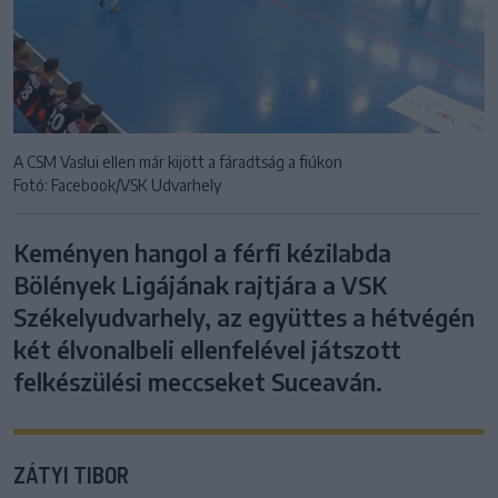
A CSM Vaslui ellen már kijött a fáradtság a fiúkon
Fotó: Facebook/VSK Udvarhely
Keményen hangol a férfi kézilabda
Bölények Ligájának rajtjára a VSK
Székelyudvarhely, az együttes a hétvégén
két élvonalbeli ellenfelével játszott
felkészülési meccseket Suceaván.
ZÁTYI TIBOR