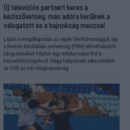
Új televíziós partnert keres a
kéziszövetség, más adóra kerülnek a
válogatott és a bajnokság meccsei
Lejárt a megállapodás az egyik tévétársasággal, így
a Román Kézilabda-szövetség (FRH) előrehaladott
tárgyalásokat folytat egy médiacsoporttal a
közvetítési jogokról. Négy helyszínen elkezdődött
az U18-as női világbajnokság.