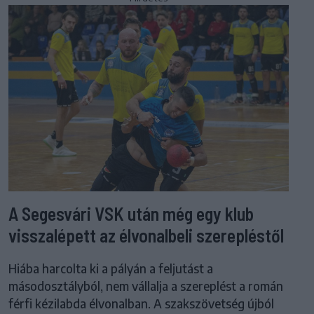
A Segesvári VSK után még egy klub
visszalépett az élvonalbeli szerepléstől
Hiába harcolta ki a pályán a feljutást a
másodosztályból, nem vállalja a szereplést a román
férfi kézilabda élvonalban. A szakszövetség újból