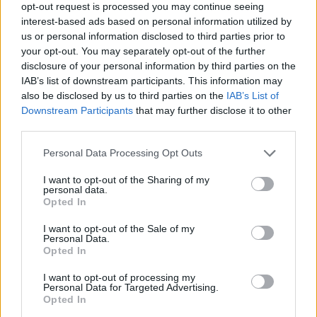
opt-out request is processed you may continue seeing
elnöke szerint
interest-based ads based on personal information utilized by
us or personal information disclosed to third parties prior to
Nem zárható ki annak a lehetősége, hogy az
your opt-out. You may separately opt-out of the further
üzemanyagpiac szereplői kihasználják az időt a
disclosure of your personal information by third parties on the
válsághelyzet kihirdetéséig, és ezért kúsznak egyre
IAB’s list of downstream participants. This information may
feljebb az üzemanyagárak – ismerte el Bogdan
also be disclosed by us to third parties on the
IAB’s List of
Downstream Participants
that may further disclose it to other
Chirițoiu, a Versenytanács elnöke.
third parties.
Personal Data Processing Opt Outs
I want to opt-out of the Sharing of my
personal data.
Opted In
I want to opt-out of the Sale of my
Personal Data.
Opted In
I want to opt-out of processing my
Personal Data for Targeted Advertising.
Opted In