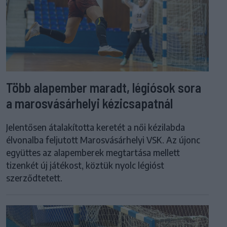
Több alapember maradt, légiósok sora
a marosvásárhelyi kézicsapatnál
Jelentősen átalakította keretét a női kézilabda
élvonalba feljutott Marosvásárhelyi VSK. Az újonc
együttes az alapemberek megtartása mellett
tizenkét új játékost, köztük nyolc légióst
szerződtetett.