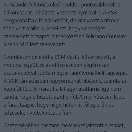
A második felvonás elején sokkal pontosabb volt a
bákói csapat, elhúzott, vezetett nyolccal is. A VSK
megpróbálta a felzárkózást, de hiányzott a ritmus,
több volt a hiba is. Amellett, hogy vereséget
szenvedett a csapat, a mérkőzésen Feliciano Couveiro
kisebb sérülést szenvedett.
Szombaton délelőtt a CSM Vaslui következett, a
moldvai együttes az előző szezon végén csak
osztályozóval tudta megtartani élvonalbeli tagságát.
A VSK támadásban nagyon sokat hibázott, számtalan
kapufát lőtt, kimaradt a kihagyhatatlan is, így nem
csoda, hogy elhúzott az ellenfél. A mérkőzésen kijött
a fáradtság is, hogy négy héten át főleg erőnléti
edzéseken vettek részt a fiúk.
Összességében hasznos meccseket játszott a csapat,