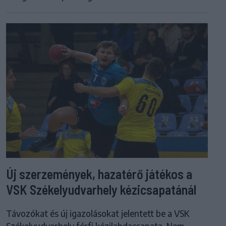
Új szerzemények, hazatérő játékos a
VSK Székelyudvarhely kézicsapatánál
Távozókat és új igazolásokat jelentett be a VSK
Székelyudvarhely férfi kézilabdacsapata. Nem