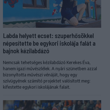
Labda helyett ecset: szuperhősökkel
népesítette be egykori iskolája falát a
bajnok kézilabdázó
Nemcsak tehetséges kézilabdázó Kerekes Éva,
hanem igazi művészlélek. A nyári szünetben azzal
bizonyította művészi vénáját, hogy egy
szívügyének számító projektet valósított meg:
kifestette egykori iskolájának falait.