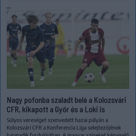
Nagy pofonba szaladt belé a Kolozsvári
CFR, kikapott a Győr és a Loki is
Súlyos vereséget szenvedett hazai pályán a
Kolozsvári CFR a Konferencia Liga selejtezőjének
harmadik fordulójában. A magyar színeket képviselő