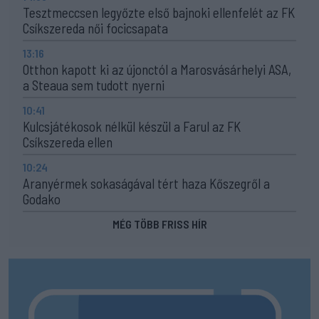
Tesztmeccsen legyőzte első bajnoki ellenfelét az FK
Csíkszereda női focicsapata
13:16
Otthon kapott ki az újonctól a Marosvásárhelyi ASA,
a Steaua sem tudott nyerni
10:41
Kulcsjátékosok nélkül készül a Farul az FK
Csíkszereda ellen
10:24
Aranyérmek sokaságával tért haza Kőszegről a
Godako
MÉG TÖBB FRISS HÍR