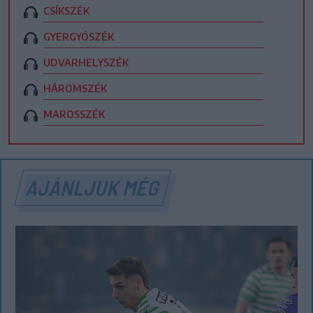
CSÍKSZÉK
GYERGYÓSZÉK
UDVARHELYSZÉK
HÁROMSZÉK
MAROSSZÉK
AJÁNLJUK MÉG