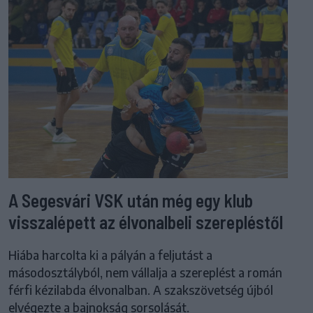
A Segesvári VSK után még egy klub
visszalépett az élvonalbeli szerepléstől
Hiába harcolta ki a pályán a feljutást a
másodosztályból, nem vállalja a szereplést a román
férfi kézilabda élvonalban. A szakszövetség újból
elvégezte a bajnokság sorsolását.