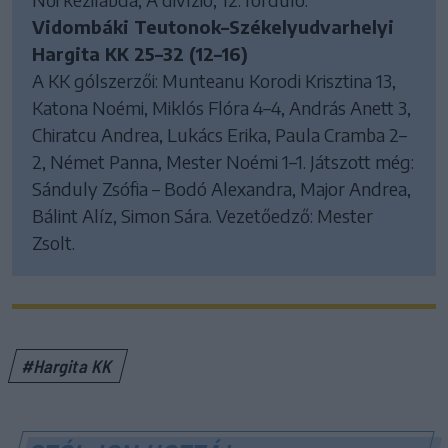
Vidombáki Teutonok–Székelyudvarhelyi
Hargita KK 25–32 (12–16)
A KK gólszerzői: Munteanu Korodi Krisztina 13,
Katona Noémi, Miklós Flóra 4–4, András Anett 3,
Chiratcu Andrea, Lukács Erika, Paula Cramba 2–
2, Német Panna, Mester Noémi 1–1. Játszott még:
Sánduly Zsófia – Bodó Alexandra, Major Andrea,
Bálint Alíz, Simon Sára. Vezetőedző: Mester
Zsolt.
#Hargita KK