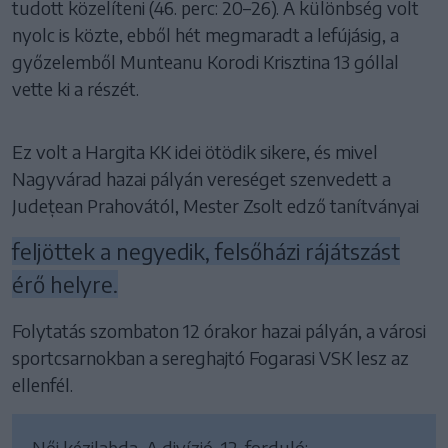
tudott közelíteni (46. perc: 20–26). A különbség volt
nyolc is közte, ebből hét megmaradt a lefújásig, a
győzelemből Munteanu Korodi Krisztina 13 góllal
vette ki a részét.
Ez volt a Hargita KK idei ötödik sikere, és mivel
Nagyvárad hazai pályán vereséget szenvedett a
Județean Prahovától, Mester Zsolt edző tanítványai
feljöttek a negyedik, felsőházi rájátszást
érő helyre.
Folytatás szombaton 12 órakor hazai pályán, a városi
sportcsarnokban a sereghajtó Fogarasi VSK lesz az
ellenfél.
Női kézilabda, A divízió, 12. forduló: