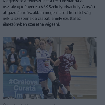
Megkezdte a felkészülést a férfi kézilabda A
osztály új idényére a VSK Székelyudvarhely. A nyári
átigazolási időszakban megerősített kerettel vág
neki a szezonnak a csapat, amely ezúttal az
élmezőnyben szeretne végezni.