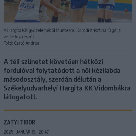
A Hargita KK győzeleméből Munteanu Korodi Krisztina 13 góllal
vette ki a részét
Fotó: Csató Andrea
A téli szünetet követően hétközi
fordulóval folytatódott a női kézilabda
másodosztály, szerdán délután a
Székelyudvarhelyi Hargita KK Vidombákra
látogatott.
ZÁTYI TIBOR
2025. JANUÁR 15., 20:47