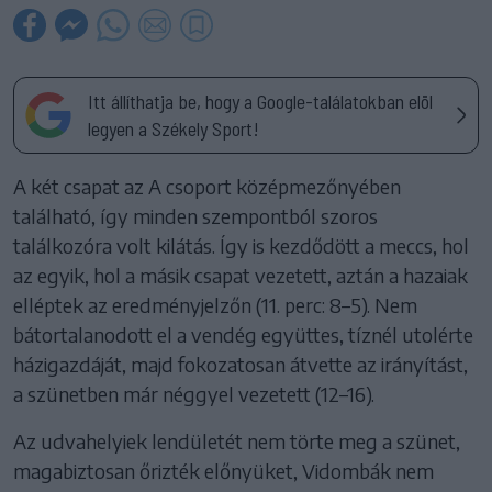
Itt állíthatja be, hogy a Google-találatokban elöl
legyen a Székely Sport!
A két csapat az A csoport középmezőnyében
található, így minden szempontból szoros
találkozóra volt kilátás. Így is kezdődött a meccs, hol
az egyik, hol a másik csapat vezetett, aztán a hazaiak
elléptek az eredményjelzőn (11. perc: 8–5). Nem
bátortalanodott el a vendég együttes, tíznél utolérte
házigazdáját, majd fokozatosan átvette az irányítást,
a szünetben már néggyel vezetett (12–16).
Az udvahelyiek lendületét nem törte meg a szünet,
magabiztosan őrizték előnyüket, Vidombák nem