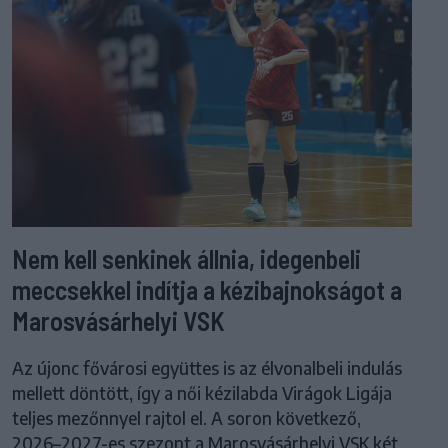
Nem kell senkinek állnia, idegenbeli
meccsekkel indítja a kézibajnokságot a
Marosvásárhelyi VSK
Az újonc fővárosi együttes is az élvonalbeli indulás
mellett döntött, így a női kézilabda Virágok Ligája
teljes mezőnnyel rajtol el. A soron következő,
2026–2027-es szezont a Marosvásárhelyi VSK két