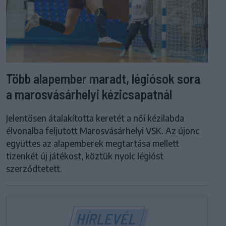
Több alapember maradt, légiósok sora
a marosvásárhelyi kézicsapatnál
Jelentősen átalakította keretét a női kézilabda
élvonalba feljutott Marosvásárhelyi VSK. Az újonc
együttes az alapemberek megtartása mellett
tizenkét új játékost, köztük nyolc légióst
szerződtetett.
HÍRLEVÉL