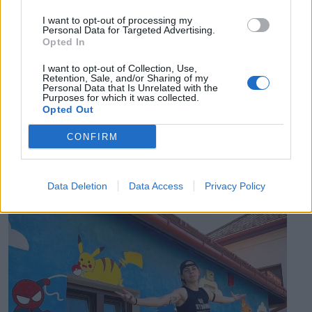
I want to opt-out of processing my
További híreink: sziklát akart a Dunába robbantani a
Personal Data for Targeted Advertising.
hadsereg, egyelőre sikertelenül, az illetékes szerint
Opted In
pedig semmiféle korlátozás nem lesz a lakossági
I want to opt-out of Collection, Use,
áramfogyasztásban.
Retention, Sale, and/or Sharing of my
Personal Data that Is Unrelated with the
Purposes for which it was collected.
Opted Out
CONFIRM
EZ IS ÉRDEKELHETI
Data Deletion
Data Access
Privacy Policy