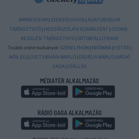
IMPRESSZUM
|
SZERZŐI JOGOK
|
ADATVÉDELMI
TÁJÉKOZTATÓ
|
HOZZÁSZÓLÁSI SZABÁLYZAT
|
COOKIE-
KEZELÉSI TÁJÉKOZTATÓ
|
SÜTIBEÁLLÍTÁSOK
További online kiadványok:
SZÉKELYHON
|
KRÓNIKA
|
FŐTÉR
|
NŐILEG
|
LIGET
|
BIHARI NAPLÓ
|
ERDÉLYI NAPLÓ
|
RÁDIÓ
GAGA
|
JÓÁLLÁS
MÉDIATÉR ALKALMAZÁS
RÁDIÓ GAGA ALKALMAZÁS