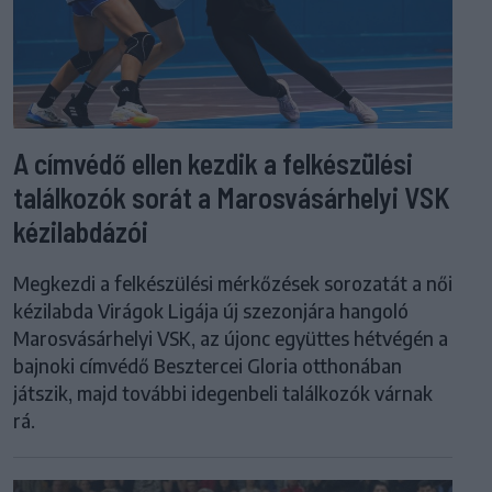
A címvédő ellen kezdik a felkészülési
találkozók sorát a Marosvásárhelyi VSK
kézilabdázói
Megkezdi a felkészülési mérkőzések sorozatát a női
kézilabda Virágok Ligája új szezonjára hangoló
Marosvásárhelyi VSK, az újonc együttes hétvégén a
bajnoki címvédő Besztercei Gloria otthonában
játszik, majd további idegenbeli találkozók várnak
rá.