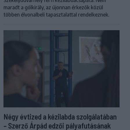
maradt a gólkirály, az újonnan érkezők közül
többen élvonalbeli tapasztalattal rendelkeznek.
Négy évtized a kézilabda szolgálatában
– Szerző Árpád edzői pályafutásának