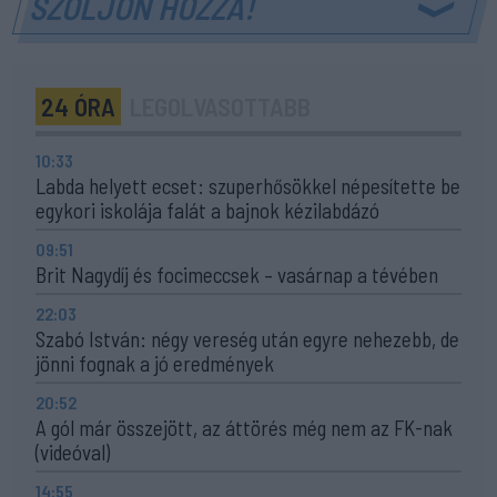
SZÓLJON HOZZÁ!
24 ÓRA
LEGOLVASOTTABB
10:33
Labda helyett ecset: szuperhősökkel népesítette be
egykori iskolája falát a bajnok kézilabdázó
09:51
Brit Nagydíj és focimeccsek – vasárnap a tévében
22:03
Szabó István: négy vereség után egyre nehezebb, de
jönni fognak a jó eredmények
20:52
A gól már összejött, az áttörés még nem az FK-nak
(videóval)
14:55