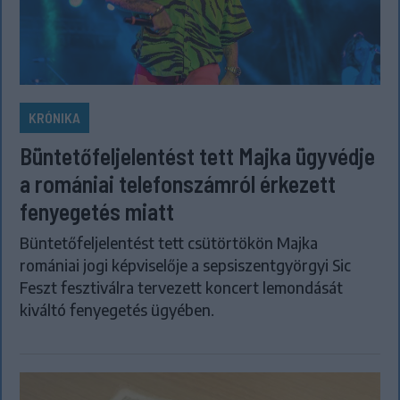
KRÓNIKA
Büntetőfeljelentést tett Majka ügyvédje
a romániai telefonszámról érkezett
fenyegetés miatt
Büntetőfeljelentést tett csütörtökön Majka
romániai jogi képviselője a sepsiszentgyörgyi Sic
Feszt fesztiválra tervezett koncert lemondását
kiváltó fenyegetés ügyében.