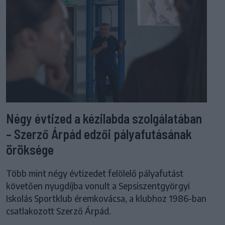
Négy évtized a kézilabda szolgálatában
– Szerző Árpád edzői pályafutásának
öröksége
Több mint négy évtizedet felölelő pályafutást
követően nyugdíjba vonult a Sepsiszentgyörgyi
Iskolás Sportklub éremkovácsa, a klubhoz 1986-ban
csatlakozott Szerző Árpád.