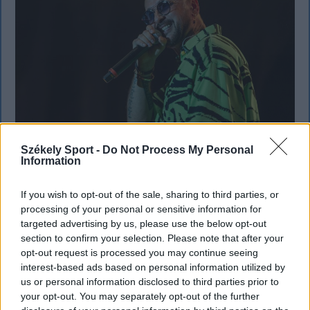
Székely Sport -
Do Not Process My Personal
Information
KRÓNIKA
Majka életveszélyes fenyegetés miatt
If you wish to opt-out of the sale, sharing to third parties, or
processing of your personal or sensitive information for
lemondta erdélyi koncertjét
targeted advertising by us, please use the below opt-out
section to confirm your selection. Please note that after your
Majka életveszélyes fenyegetést kapott, és emiatt
opt-out request is processed you may continue seeing
lemondta a sepsiszentgyörgyi SIC Fesztre tervezett
interest-based ads based on personal information utilized by
koncertjét. Majka ezt szerdán a Facebook-oldalán
us or personal information disclosed to third parties prior to
jelentette be.
your opt-out. You may separately opt-out of the further