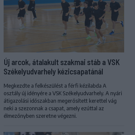
Új arcok, átalakult szakmai stáb a VSK
Székelyudvarhely kézicsapatánál
Megkezdte a felkészülést a férfi kézilabda A
osztály új idényére a VSK Székelyudvarhely. A nyári
átigazolási időszakban megerősített kerettel vág
neki a szezonnak a csapat, amely ezúttal az
élmezőnyben szeretne végezni.