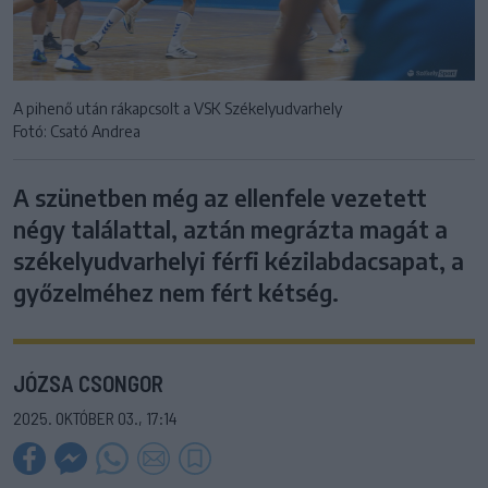
A pihenő után rákapcsolt a VSK Székelyudvarhely
Fotó: Csató Andrea
A szünetben még az ellenfele vezetett
négy találattal, aztán megrázta magát a
székelyudvarhelyi férfi kézilabdacsapat, a
győzelméhez nem fért kétség.
JÓZSA CSONGOR
2025. OKTÓBER 03., 17:14