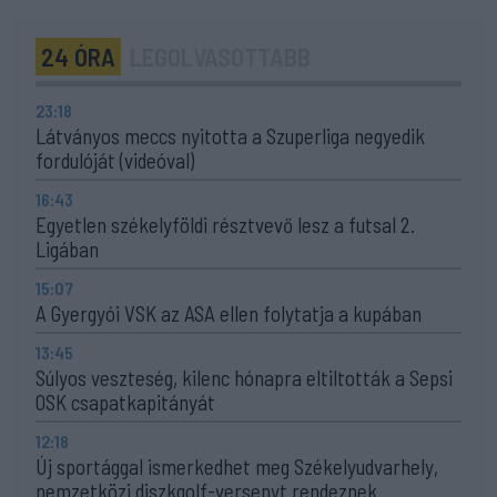
24 ÓRA
LEGOLVASOTTABB
23:18
Látványos meccs nyitotta a Szuperliga negyedik
fordulóját (videóval)
16:43
Egyetlen székelyföldi résztvevő lesz a futsal 2.
Ligában
15:07
A Gyergyói VSK az ASA ellen folytatja a kupában
13:45
Súlyos veszteség, kilenc hónapra eltiltották a Sepsi
OSK csapatkapitányát
12:18
Új sportággal ismerkedhet meg Székelyudvarhely,
nemzetközi diszkgolf-versenyt rendeznek