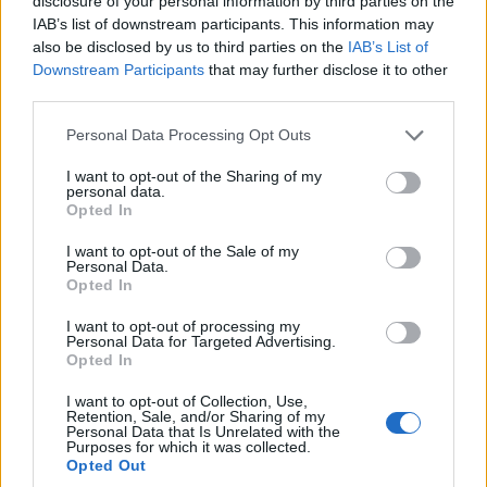
disclosure of your personal information by third parties on the
IAB’s list of downstream participants. This information may
also be disclosed by us to third parties on the
IAB’s List of
Downstream Participants
that may further disclose it to other
third parties.
Personal Data Processing Opt Outs
I want to opt-out of the Sharing of my
personal data.
Opted In
I want to opt-out of the Sale of my
Personal Data.
Opted In
I want to opt-out of processing my
FŐTÉR
Personal Data for Targeted Advertising.
Opted In
Már csak 4-5 napig működhet a jelenlegi
I want to opt-out of Collection, Use,
körülmények között a cernavodai
Retention, Sale, and/or Sharing of my
Personal Data that Is Unrelated with the
Purposes for which it was collected.
atomerőmű
Opted Out