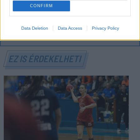
Százszázalékos kamatra adott kölcsönt a
CONFIRM
letartóztatott uzsorás. Akár 40 fok is várható
vasárnap a nyugati országrészben.
Data Deletion
Data Access
Privacy Policy
EZ IS ÉRDEKELHETI