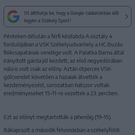
Itt állíthatja be, hogy a Google-találatokban elöl
legyen a Székely Sport!
Pénteken délután a férfi kézilabda A osztály 4.
fordulójában a VSK Székelyudvarhely a HC Buzău
fiókcsapatának vendége volt. A Palatka Barna által
irányított gárda jól kezdett, az első negyedórában
nála is volt csak az előny. Aztán ötperces VSK-
gólcsendet követően a hazaiak átvették a
kezdeményezést, sorozatban hatszor voltak
eredményeseket 15–11-re vezettek a 23. percben.
Ezt az előnyt megtartották a pihenőig (19–15).
Rákapcsolt a második felvonásban a székelyföldi