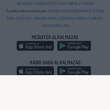
KEZELÉSI TÁJÉKOZTATÓ
|
SÜTIBEÁLLÍTÁSOK
További online kiadványok:
SZÉKELYHON
|
KRÓNIKA
|
FŐTÉR
|
NŐILEG
|
LIGET
|
BIHARI NAPLÓ
|
ERDÉLYI NAPLÓ
|
RÁDIÓ
GAGA
|
JÓÁLLÁS
MÉDIATÉR ALKALMAZÁS
RÁDIÓ GAGA ALKALMAZÁS
© 2020-2024
|
Minden jog fenntartva!