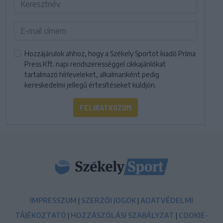
Hozzájárulok ahhoz, hogy a Székely Sportot kiadó Príma
Press Kft. napi rendszerességgel cikkajánlókat
tartalmazó hírleveleket, alkalmanként pedig
kereskedelmi jellegű értesítéseket küldjön.
FELIRATKOZOM
IMPRESSZUM
|
SZERZŐI JOGOK
|
ADATVÉDELMI
TÁJÉKOZTATÓ
|
HOZZÁSZÓLÁSI SZABÁLYZAT
|
COOKIE-