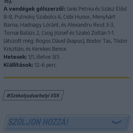
15).
A vendégek gólszerzői:
Ianis Petrea és Szász Előd
8-8, Putnoky Szabolcs 6, Csibi Hunor, Menyhárt
Barna, Hadnagy Lóránt, és Alexandru Reuț 3-3,
Tornai Balázs 2, Csog József és Szabó Zoltán 1-1.
Játszott még: Bogos Dávid (kapus), Bodor Tas, Tódor
Krisztián, és Kerekes Bence.
Hetesek:
1/1, illetve 3/3.
Kiállítások:
12–6 perc.
#Székelyudvarhelyi VSK
SZÓLJON HOZZÁ!