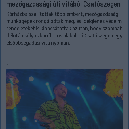
mezőgazdasági úti vitából Csatószegen
Kórházba szállítottak több embert, mezőgazdasági
munkagépek rongálódtak meg, és ideiglenes védelmi
rendeleteket is kibocsátottak azután, hogy szombat
délután súlyos konfliktus alakult ki Csatószegen egy
elsőbbségadási vita nyomán.
`