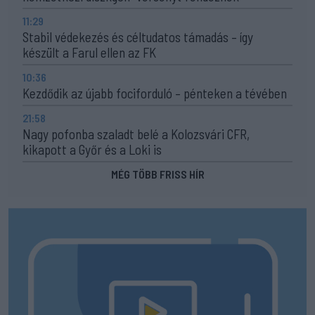
11:29
Stabil védekezés és céltudatos támadás – így
készült a Farul ellen az FK
10:36
Kezdődik az újabb fociforduló – pénteken a tévében
21:58
Nagy pofonba szaladt belé a Kolozsvári CFR,
kikapott a Győr és a Loki is
MÉG TÖBB FRISS HÍR