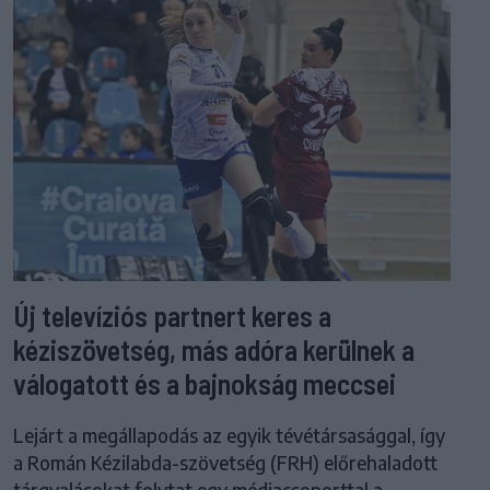
Új televíziós partnert keres a
kéziszövetség, más adóra kerülnek a
válogatott és a bajnokság meccsei
Lejárt a megállapodás az egyik tévétársasággal, így
a Román Kézilabda-szövetség (FRH) előrehaladott
tárgyalásokat folytat egy médiacsoporttal a