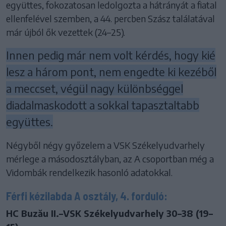
együttes, fokozatosan ledolgozta a hátrányát a fiatal
ellenfelével szemben, a 44. percben Szász találatával
már újból ők vezettek (24–25).
Innen pedig már nem volt kérdés, hogy kié
lesz a három pont, nem engedte ki kezéből
a meccset, végül nagy különbséggel
diadalmaskodott a sokkal tapasztaltabb
együttes.
Négyből négy győzelem a VSK Székelyudvarhely
mérlege a másodosztályban, az A csoportban még a
Vidombák rendelkezik hasonló adatokkal.
Férfi kézilabda A osztály, 4. forduló:
HC Buzău II.–VSK Székelyudvarhely 30–38 (19–