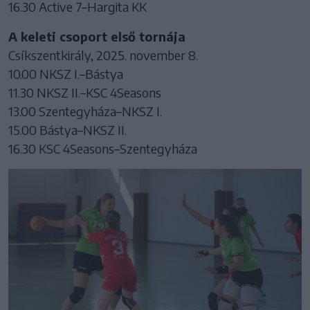
16.30 Active 7–Hargita KK
A keleti csoport első tornája
Csíkszentkirály, 2025. november 8.
10.00 NKSZ I.–Bástya
11.30 NKSZ II.–KSC 4Seasons
13.00 Szentegyháza–NKSZ I.
15.00 Bástya–NKSZ II.
16.30 KSC 4Seasons–Szentegyháza