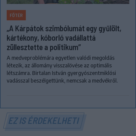
FŐTÉR
„A Kárpátok szimbólumát egy gyűlölt,
kártékony, kóborló vadállattá
züllesztette a politikum”
A medveproblémára egyetlen valódi megoldás
létezik, az állomány visszalövése az optimális
létszámra. Birtalan István gyergyószentmiklósi
vadásszal beszélgettünk, nemcsak a medvékről.
EZ IS ÉRDEKELHETI