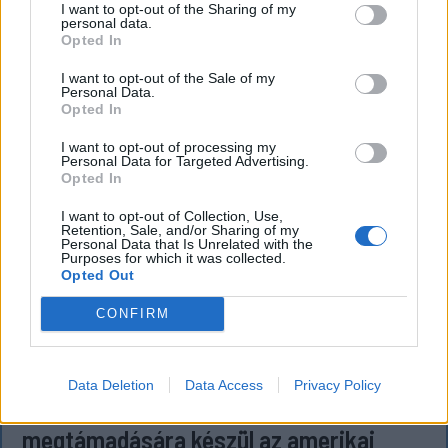
igazolványok országszerte elérhetővé válnak.
I want to opt-out of the Sharing of my
personal data.
Opted In
I want to opt-out of the Sale of my
Personal Data.
Opted In
I want to opt-out of processing my
Personal Data for Targeted Advertising.
Opted In
I want to opt-out of Collection, Use,
Retention, Sale, and/or Sharing of my
Personal Data that Is Unrelated with the
Purposes for which it was collected.
Opted Out
CONFIRM
KRÓNIKA
Data Deletion
Data Access
Privacy Policy
Putyin egy NATO-tagállam
megtámadására készül az amerikai