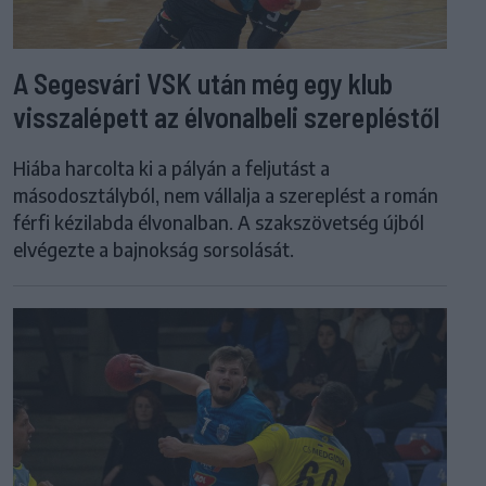
A Segesvári VSK után még egy klub
visszalépett az élvonalbeli szerepléstől
Hiába harcolta ki a pályán a feljutást a
másodosztályból, nem vállalja a szereplést a román
férfi kézilabda élvonalban. A szakszövetség újból
elvégezte a bajnokság sorsolását.