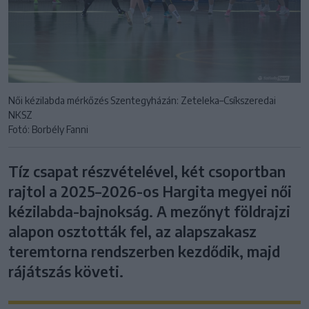
Női kézilabda mérkőzés Szentegyházán: Zeteleka–Csíkszeredai
NKSZ
Fotó: Borbély Fanni
Tíz csapat részvételével, két csoportban
rajtol a 2025–2026-os Hargita megyei női
kézilabda-bajnokság. A mezőnyt földrajzi
alapon osztották fel, az alapszakasz
teremtorna rendszerben kezdődik, majd
rájátszás követi.