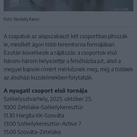
Fotó: Borbély Fanni
A csapatok az alapszakaszt két csoportban játsszák
le, mindkét ágon több teremtorna formájában.
Ezután következik a rájátszás: a csoportok első
három-három helyezettje a felsőházba jut, ahol a
megyei bajnoki címért mérkőznek meg, míg a többiek
az alsóházi küzdelmekben folytatják.
A nyugati csoport első tornája
Székelyudvarhely, 2025. október 25.
10.00 Zetelaka–Székelykeresztúr
11.30 Hargita KK–Szováta
13.00 Székelykeresztúr–Active 7
15.00 Szováta–Zetelaka