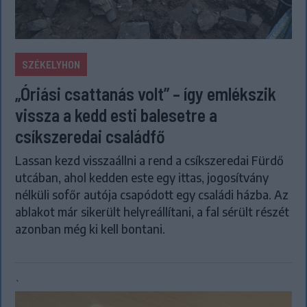
SZÉKELYHON
„Óriási csattanás volt” – így emlékszik
vissza a kedd esti balesetre a
csíkszeredai családfő
Lassan kezd visszaállni a rend a csíkszeredai Fürdő
utcában, ahol kedden este egy ittas, jogosítvány
nélküli sofőr autója csapódott egy családi házba. Az
ablakot már sikerült helyreállítani, a fal sérült részét
azonban még ki kell bontani.
`