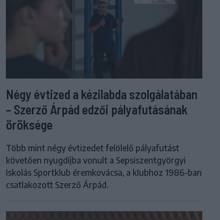
Négy évtized a kézilabda szolgálatában
– Szerző Árpád edzői pályafutásának
öröksége
Több mint négy évtizedet felölelő pályafutást
követően nyugdíjba vonult a Sepsiszentgyörgyi
Iskolás Sportklub éremkovácsa, a klubhoz 1986-ban
csatlakozott Szerző Árpád.