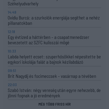
Székelyudvarhely
14:49
Ovidiu Burcă: a szurkolók energiája segíthet a nehéz
pillanatokban
12:18
Egy évtized a háttérben – a csapatmenedzser
bevezetett az SZFC kulisszái mögé
10:33
Labda helyett ecset: szuperhősökkel népesítette be
egykori iskolája falát a bajnok kézilabdázó
09:51
Brit Nagydíj és focimeccsek – vasárnap a tévében
22:03
Szabó István: négy vereség után egyre nehezebb, de
jönni fognak a jó eredmények
MÉG TÖBB FRISS HÍR