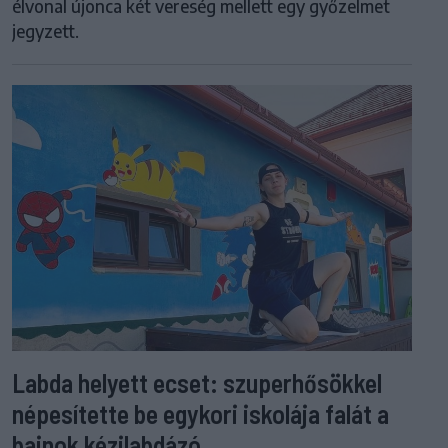
élvonal újonca két vereség mellett egy győzelmet
jegyzett.
Labda helyett ecset: szuperhősökkel
népesítette be egykori iskolája falát a
bajnok kézilabdázó