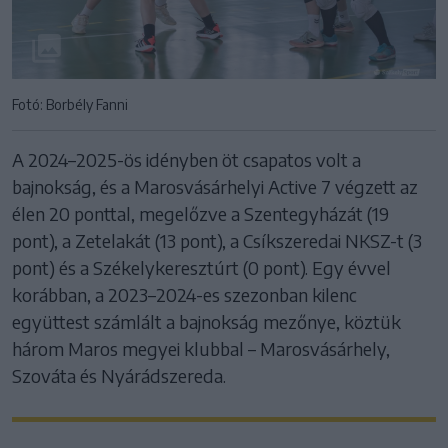
Fotó: Borbély Fanni
A 2024–2025-ös idényben öt csapatos volt a
bajnokság, és a Marosvásárhelyi Active 7 végzett az
élen 20 ponttal, megelőzve a Szentegyházát (19
pont), a Zetelakát (13 pont), a Csíkszeredai NKSZ-t (3
pont) és a Székelykeresztúrt (0 pont). Egy évvel
korábban, a 2023–2024-es szezonban kilenc
együttest számlált a bajnokság mezőnye, köztük
három Maros megyei klubbal – Marosvásárhely,
Szováta és Nyárádszereda.