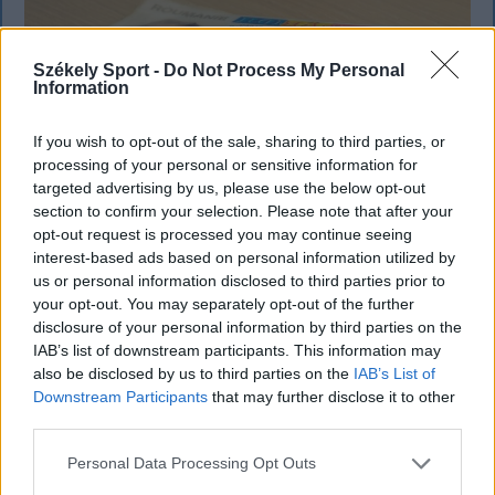
Székely Sport -
Do Not Process My Personal
Information
If you wish to opt-out of the sale, sharing to third parties, or
processing of your personal or sensitive information for
targeted advertising by us, please use the below opt-out
section to confirm your selection. Please note that after your
opt-out request is processed you may continue seeing
interest-based ads based on personal information utilized by
KRÓNIKA
us or personal information disclosed to third parties prior to
your opt-out. You may separately opt-out of the further
Meddig használható még a régi
disclosure of your personal information by third parties on the
személyi?
IAB’s list of downstream participants. This information may
also be disclosed by us to third parties on the
IAB’s List of
Sok román állampolgár még mindig az 1997-es
Downstream Participants
that may further disclose it to other
third parties.
mintára kiállított személyi igazolványt használja,
azonban ezt fokozatosan kivonják a forgalomból,
Personal Data Processing Opt Outs
amint az új elektronikus és egyszerű személyi