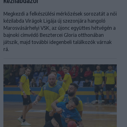
kézilabdázói
Megkezdi a felkészülési mérkőzések sorozatát a női
kézilabda Virágok Ligája új szezonjára hangoló
Marosvásárhelyi VSK, az újonc együttes hétvégén a
bajnoki címvédő Besztercei Gloria otthonában
játszik, majd további idegenbeli találkozók várnak
rá.