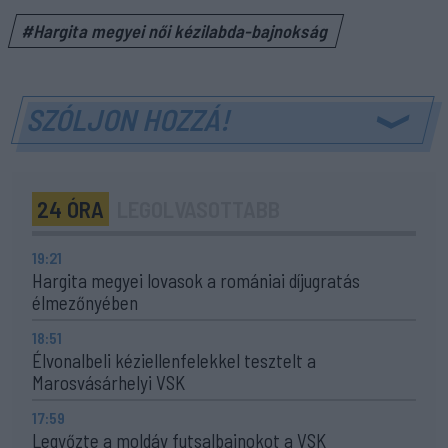
#Hargita megyei női kézilabda-bajnokság
SZÓLJON HOZZÁ!
24 ÓRA
LEGOLVASOTTABB
19:21
Hargita megyei lovasok a romániai díjugratás
élmezőnyében
18:51
Élvonalbeli kéziellenfelekkel tesztelt a
Marosvásárhelyi VSK
17:59
Legyőzte a moldáv futsalbajnokot a VSK