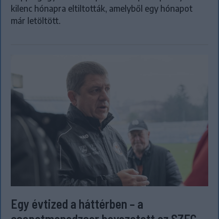
kilenc hónapra eltiltották, amelyből egy hónapot
már letöltött.
Egy évtized a háttérben – a
csapatmenedzser bevezetett az SZFC