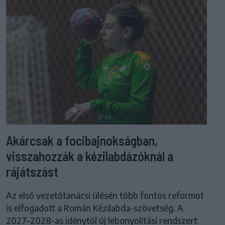
Akárcsak a focibajnokságban,
visszahozzák a kézilabdázóknál a
rájátszást
Az első vezetőtanácsi ülésén több fontos reformot
is elfogadott a Román Kézilabda-szövetség. A
2027–2028-as idénytől új lebonyolítási rendszert