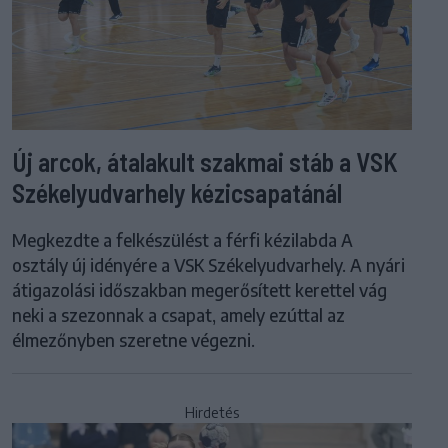
Új arcok, átalakult szakmai stáb a VSK
Székelyudvarhely kézicsapatánál
Megkezdte a felkészülést a férfi kézilabda A
osztály új idényére a VSK Székelyudvarhely. A nyári
átigazolási időszakban megerősített kerettel vág
neki a szezonnak a csapat, amely ezúttal az
élmezőnyben szeretne végezni.
Hirdetés