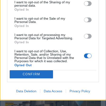
I want to opt-out of the Sharing of my
personal data.
Opted In
KRÓNIKA
I want to opt-out of the Sale of my
Personal Data.
Opted In
Majka életveszélyes fenyegetés miatt
lemondta erdélyi koncertjét
I want to opt-out of processing my
Personal Data for Targeted Advertising.
Opted In
Majka életveszélyes fenyegetést kapott, és emiatt
lemondta a sepsiszentgyörgyi SIC Fesztre tervezett
I want to opt-out of Collection, Use,
Retention, Sale, and/or Sharing of my
koncertjét. Majka ezt szerdán a Facebook-oldalán
Personal Data that Is Unrelated with the
jelentette be.
Purposes for which it was collected.
Opted Out
CONFIRM
Data Deletion
Data Access
Privacy Policy