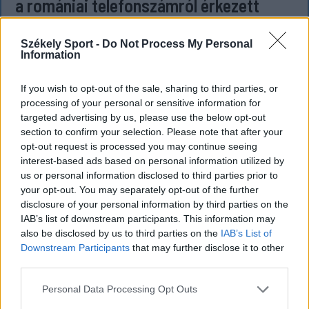
a romániai telefonszámról érkezett
fenyegetés miatt
Székely Sport -
Do Not Process My Personal
Büntetőfeljelentést tett csütörtökön Majka
Information
romániai jogi képviselője a sepsiszentgyörgyi Sic
Feszt fesztiválra tervezett koncert lemondását
If you wish to opt-out of the sale, sharing to third parties, or
kiváltó fenyegetés ügyében.
processing of your personal or sensitive information for
targeted advertising by us, please use the below opt-out
section to confirm your selection. Please note that after your
opt-out request is processed you may continue seeing
interest-based ads based on personal information utilized by
us or personal information disclosed to third parties prior to
your opt-out. You may separately opt-out of the further
disclosure of your personal information by third parties on the
IAB’s list of downstream participants. This information may
also be disclosed by us to third parties on the
IAB’s List of
Downstream Participants
that may further disclose it to other
third parties.
Personal Data Processing Opt Outs