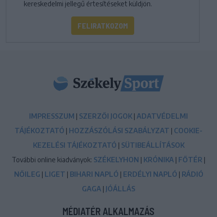
kereskedelmi jellegű értesítéseket küldjön.
FELIRATKOZOM
IMPRESSZUM
|
SZERZŐI JOGOK
|
ADATVÉDELMI
TÁJÉKOZTATÓ
|
HOZZÁSZÓLÁSI SZABÁLYZAT
|
COOKIE-
KEZELÉSI TÁJÉKOZTATÓ
|
SÜTIBEÁLLÍTÁSOK
További online kiadványok:
SZÉKELYHON
|
KRÓNIKA
|
FŐTÉR
|
NŐILEG
|
LIGET
|
BIHARI NAPLÓ
|
ERDÉLYI NAPLÓ
|
RÁDIÓ
GAGA
|
JÓÁLLÁS
MÉDIATÉR ALKALMAZÁS