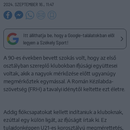
2024. SZEPTEMBER 16., 11:47
Itt állíthatja be, hogy a Google-találatokban elöl
legyen a Székely Sport!
A 90-es években bevett szokás volt, hogy az első
osztályban szereplő klubokban ifjúsági együttesei
voltak, akik a nagyok mérkőzése előtt ugyanúgy
megmérkőztek egymással. A Román Kézilabda-
szövetség (FRH) a tavalyi idénytől keltette ezt életre.
Addig fiókcsapatokat kellett indítaniuk a kluboknak,
ezúttal egy külön ligát, az ifjúságit írtak ki. Ez
tulajdonképpen U21-es korosztályú megmérettetés,