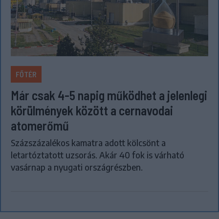
FŐTÉR
Már csak 4-5 napig működhet a jelenlegi
körülmények között a cernavodai
atomerőmű
Százszázalékos kamatra adott kölcsönt a
letartóztatott uzsorás. Akár 40 fok is várható
vasárnap a nyugati országrészben.