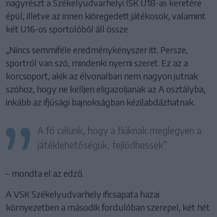
nagyrészt a Székelyudvarhelyi ISK U18-as keretére
épül, illetve az innen kiöregedett játékosok, valamint
két U16-os sportolóból áll össze.
„Nincs semmiféle eredménykényszer itt. Persze,
sportról van szó, mindenki nyerni szeret. Ez az a
korcsoport, akik az élvonalban nem nagyon jutnak
szóhoz, hogy ne kelljen eligazoljanak az A osztályba,
inkább az ifjúsági bajnokságban kézilabdázhatnak.
A fő célunk, hogy a fiúknak meglegyen a
játéklehetőségük, fejlődhessek”
– mondta el az edző.
A VSK Székelyudvarhely ificsapata hazai
környezetben a második fordulóban szerepel, két hét