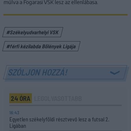
múlva a Fogarasi VSK lesz az ellenlábasa.
#Székelyudvarhelyi VSK
#férfi kézilabda Bölények Ligája
SZÓLJON HOZZÁ!
24 ÓRA
LEGOLVASOTTABB
16:43
Egyetlen székelyföldi résztvevő lesz a futsal 2.
Ligában