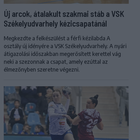
Új arcok, átalakult szakmai stáb a VSK
Székelyudvarhely kézicsapatánál
Megkezdte a felkészülést a férfi kézilabda A
osztály új idényére a VSK Székelyudvarhely. A nyári
átigazolási időszakban megerősített kerettel vág
neki a szezonnak a csapat, amely ezúttal az
élmezőnyben szeretne végezni.