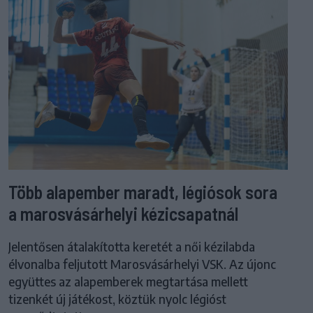
Több alapember maradt, légiósok sora
a marosvásárhelyi kézicsapatnál
Jelentősen átalakította keretét a női kézilabda
élvonalba feljutott Marosvásárhelyi VSK. Az újonc
együttes az alapemberek megtartása mellett
tizenkét új játékost, köztük nyolc légióst