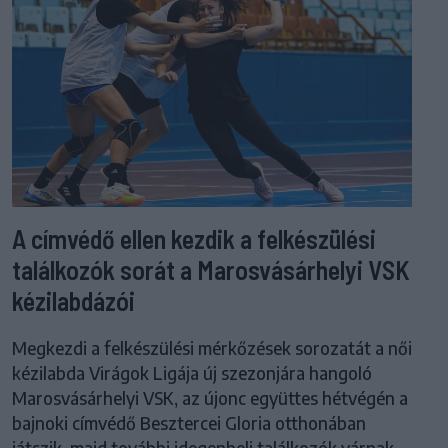
A címvédő ellen kezdik a felkészülési
találkozók sorát a Marosvásárhelyi VSK
kézilabdázói
Megkezdi a felkészülési mérkőzések sorozatát a női
kézilabda Virágok Ligája új szezonjára hangoló
Marosvásárhelyi VSK, az újonc együttes hétvégén a
bajnoki címvédő Besztercei Gloria otthonában