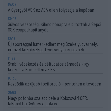
15:07
A Gyergyói VSK az ASA ellen folytatja a kupában
13:45
Súlyos veszteség, kilenc hónapra eltiltották a Sepsi
OSK csapatkapitányát
12:18
Új sportággal ismerkedhet meg Székelyudvarhely,
nemzetközi diszkgolf-versenyt rendeznek
11:29
Stabil védekezés és céltudatos támadás – így
készült a Farul ellen az FK
10:36
Kezdődik az újabb fociforduló – pénteken a tévében
21:58
Nagy pofonba szaladt belé a Kolozsvári CFR,
kikapott a Győr és a Loki is