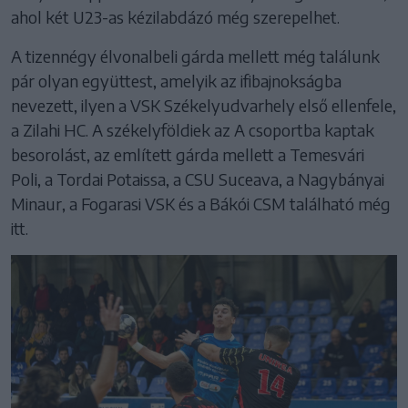
ahol két U23-as kézilabdázó még szerepelhet.
A tizennégy élvonalbeli gárda mellett még találunk
pár olyan együttest, amelyik az ifibajnokságba
nevezett, ilyen a VSK Székelyudvarhely első ellenfele,
a Zilahi HC. A székelyföldiek az A csoportba kaptak
besorolást, az említett gárda mellett a Temesvári
Poli, a Tordai Potaissa, a CSU Suceava, a Nagybányai
Minaur, a Fogarasi VSK és a Bákói CSM található még
itt.