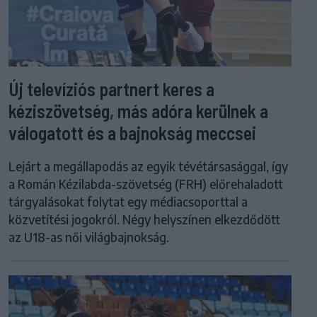
Új televíziós partnert keres a
kéziszövetség, más adóra kerülnek a
válogatott és a bajnokság meccsei
Lejárt a megállapodás az egyik tévétársasággal, így
a Román Kézilabda-szövetség (FRH) előrehaladott
tárgyalásokat folytat egy médiacsoporttal a
közvetítési jogokról. Négy helyszínen elkezdődött
az U18-as női világbajnokság.