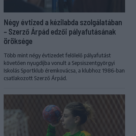
Négy évtized a kézilabda szolgálatában
– Szerző Árpád edzői pályafutásának
öröksége
Több mint négy évtizedet felölelő pályafutást
követően nyugdíjba vonult a Sepsiszentgyörgyi
Iskolás Sportklub éremkovácsa, a klubhoz 1986-ban
csatlakozott Szerző Árpád.