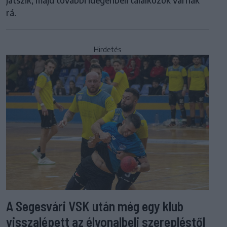
játszik, majd további idegenbeli találkozók várnak
rá.
Hirdetés
A Segesvári VSK után még egy klub
visszalépett az élvonalbeli szerepléstől