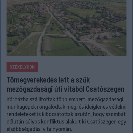
SZÉKELYHON
Tömegverekedés lett a szűk
mezőgazdasági úti vitából Csatószegen
Kórházba szállítottak több embert, mezőgazdasági
munkagépek rongálódtak meg, és ideiglenes védelmi
rendeleteket is kibocsátottak azután, hogy szombat
délután súlyos konfliktus alakult ki Csatószegen egy
elsőbbségadási vita nyomán.