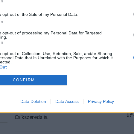
In
o opt-out of the Sale of my Personal Data.
In
to opt-out of processing my Personal Data for Targeted
ing.
In
i
Szembementek a trenddel: a Sepsi
S
o opt-out of Collection, Use, Retention, Sale, and/or Sharing
OSK és az FK Csíkszereda kilóg a
ersonal Data that Is Unrelated with the Purposes for which it
Há
lected.
sorból a Szuperligában
Out
17
ub
A labdarúgó Szuperliga 2026–2027-es
CONFIRM
Elő
i
idényében a 16 élvonalbeli klub közül 13
lán
on
szerencsejáték-ipari vállalatot jelenít meg
ütö
mezének legértékesebb reklámfelületén. A
Data Deletion
Data Access
Privacy Policy
int
kivételek közé tartozik a Sepsi OSK és az FK
gyó
Csíkszereda is.