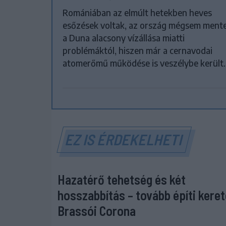
Romániában az elmúlt hetekben heves
esőzések voltak, az ország mégsem ment
a Duna alacsony vízállása miatti
problémáktól, hiszen már a cernavodai
atomerőmű működése is veszélybe került.
EZ IS ÉRDEKELHETI
Hazatérő tehetség és két
hosszabbítás – tovább építi keret
Brassói Corona