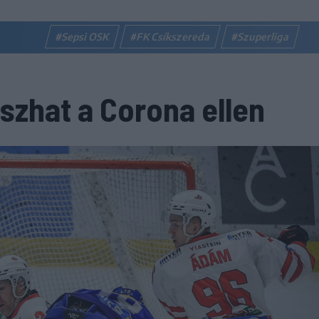
#Sepsi OSK
#FK Csíkszereda
#Szuperliga
szhat a Corona ellen