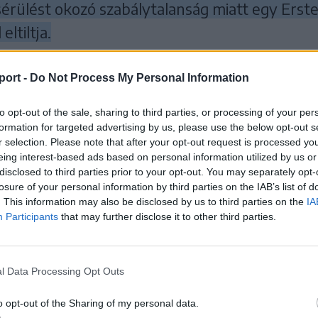
sérülést okozó szabálytalanság miatt egy Erste
ltiltja.
ező összecsapást szerdán éppen a Brassói Corona ellen ví
port -
Do Not Process My Personal Information
kihagynia az eltiltott játékosnak.
to opt-out of the sale, sharing to third parties, or processing of your per
formation for targeted advertising by us, please use the below opt-out s
 HOZZÁ!
r selection. Please note that after your opt-out request is processed y
eing interest-based ads based on personal information utilized by us or
disclosed to third parties prior to your opt-out. You may separately opt-
losure of your personal information by third parties on the IAB’s list of
. This information may also be disclosed by us to third parties on the
IA
Participants
that may further disclose it to other third parties.
l Data Processing Opt Outs
o opt-out of the Sharing of my personal data.