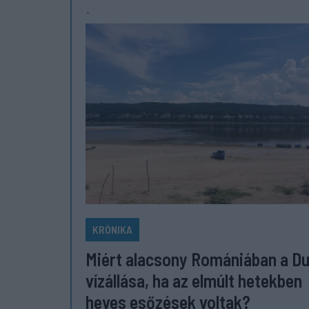
`
KRÓNIKA
Miért alacsony Romániában a D
vízállása, ha az elmúlt hetekben
heves esőzések voltak?