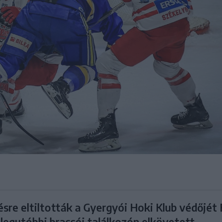
sre eltiltották a Gyergyói Hoki Klub védőjét
 legutóbbi brassói találkozón elkövetett