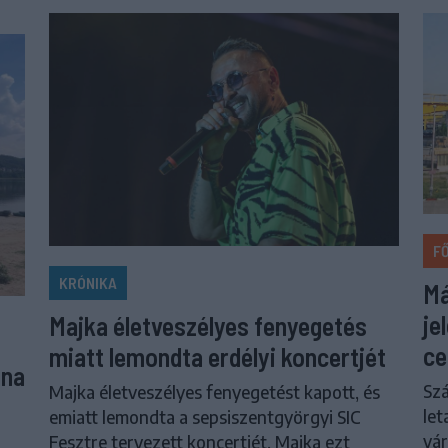
F
KRÓNIKA
Má
je
Majka életveszélyes fenyegetés
ce
miatt lemondta erdélyi koncertjét
una
Szá
Majka életveszélyes fenyegetést kapott, és
let
emiatt lemondta a sepsiszentgyörgyi SIC
vár
Fesztre tervezett koncertjét. Majka ezt