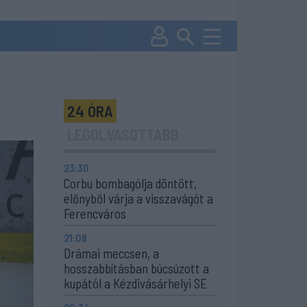
24 ÓRA
LEGOLVASOTTABB
23:30
Corbu bombagólja döntött,
előnyből várja a visszavágót a
Ferencváros
21:08
Drámai meccsen, a
hosszabbításban búcsúzott a
kupától a Kézdivásárhelyi SE