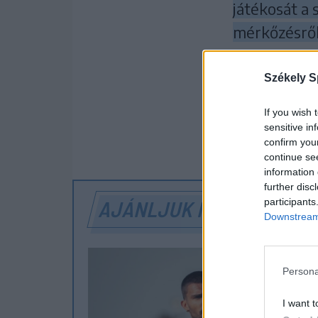
játékosát a 
mérkőzésről e
A soron követk
Székely S
GYHK, ezt kell 
If you wish 
sensitive in
SZÓLJON
confirm you
continue se
information 
further disc
participants
AJÁNLJUK MÉG
Downstream 
Persona
I want t