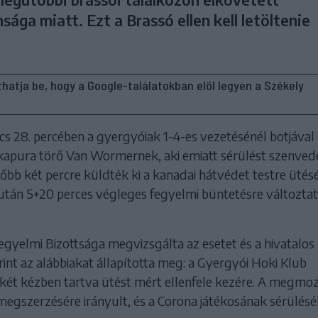
sága miatt. Ezt a Brassó ellen kell letöltenie
líthatja be, hogy a Google-találatokban elöl legyen a Székely
s 28. percében a gyergyóiak 1-4-es vezetésénél botjával 
 kapura törő Van Wormernek, aki emiatt sérülést szenvede
őbb két percre küldték ki a kanadai hátvédet testre ütésé
után 5+20 perces végleges fegyelmi büntetésre változtat
egyelmi Bizottsága megvizsgálta az esetet és a hivatalos
nt az alábbiakat állapította meg: a Gyergyói Hoki Klub
t két kézben tartva ütést mért ellenfele kezére. A megmo
egszerzésére irányult, és a Corona játékosának sérülés