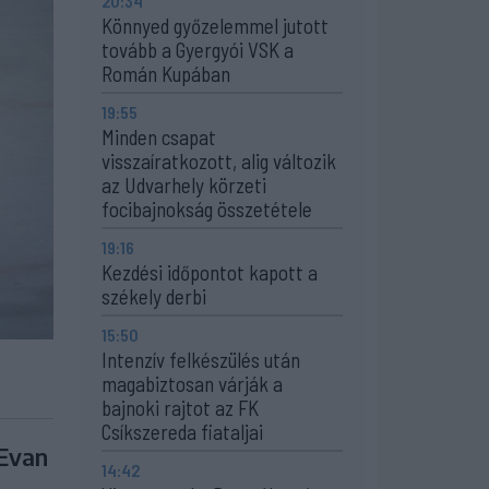
20:34
Könnyed győzelemmel jutott
tovább a Gyergyói VSK a
Román Kupában
19:55
Minden csapat
visszaíratkozott, alig változik
az Udvarhely körzeti
focibajnokság összetétele
19:16
Kezdési időpontot kapott a
székely derbi
15:50
Intenzív felkészülés után
magabiztosan várják a
bajnoki rajtot az FK
Csíkszereda fiataljai
 Evan
14:42