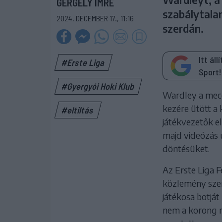
GERGELY IMRE
szabálytalan
2024. DECEMBER 17., 11:16
szerdán.
Itt ál
#Erste Liga
Sport!
#Gyergyói Hoki Klub
Wardley a mecc
kezére ütött a
#eltiltás
játékvezetők el
majd videózás 
döntésüket.
Az Erste Liga F
közlemény szeri
játékosa botjá
nem a korong m