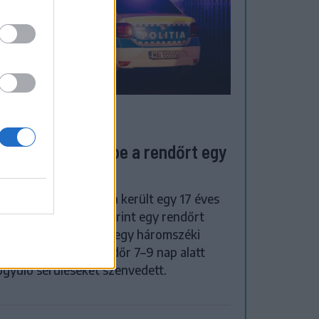
ZÉKELYHON
tulról ütötte fejbe a rendőrt egy
 éves lány
zetes letartóztatásba került egy 17 éves
y, miután a gyanú szerint egy rendőrt
tt fejbe egy fabottal egy háromszéki
ézkedés során. A rendőr 7–9 nap alatt
gyuló sérüléseket szenvedett.