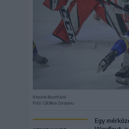
Képünk illusztráció
Fotó: Cătălina Zorojanu
Egy mérkőzé
Wardleyt, a