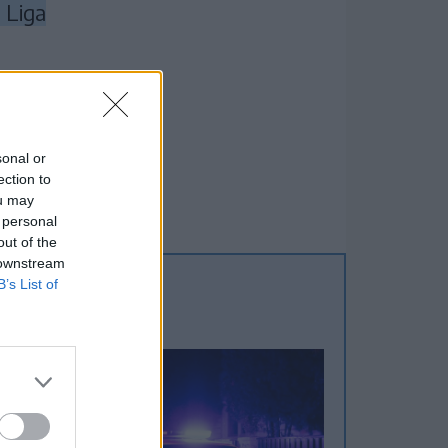
 Liga
vja a
sonal or
ection to
ou may
 personal
out of the
 downstream
B’s List of