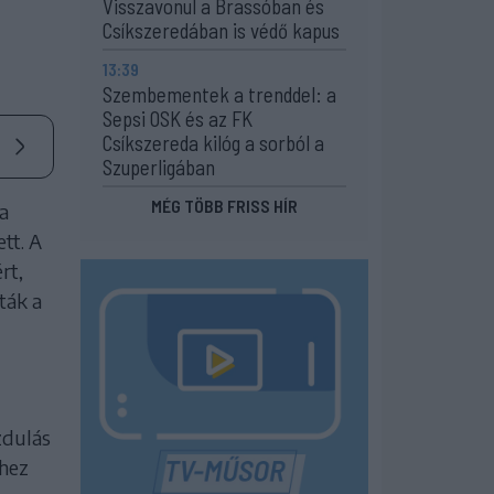
Visszavonul a Brassóban és
Csíkszeredában is védő kapus
13:39
Szembementek a trenddel: a
Sepsi OSK és az FK
Csíkszereda kilóg a sorból a
Szuperligában
MÉG TÖBB FRISS HÍR
a
tt. A
rt,
ták a
zdulás
éhez