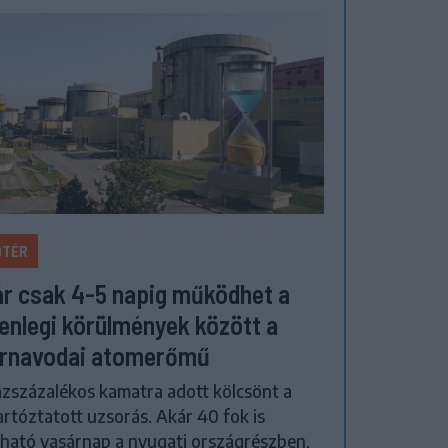
ŐTÉR
r csak 4-5 napig működhet a
lenlegi körülmények között a
rnavodai atomerőmű
zszázalékos kamatra adott kölcsönt a
artóztatott uzsorás. Akár 40 fok is
ható vasárnap a nyugati országrészben.