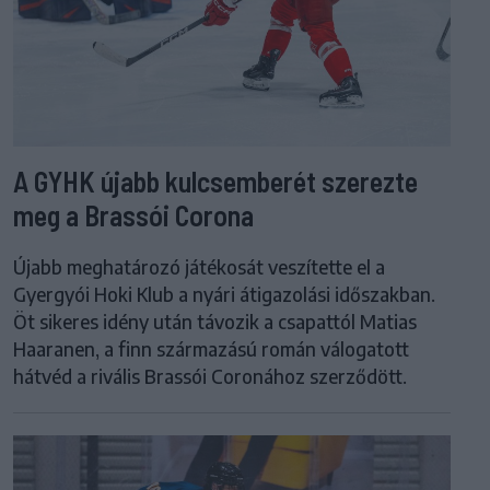
A GYHK újabb kulcsemberét szerezte
meg a Brassói Corona
Újabb meghatározó játékosát veszítette el a
Gyergyói Hoki Klub a nyári átigazolási időszakban.
Öt sikeres idény után távozik a csapattól Matias
Haaranen, a finn származású román válogatott
hátvéd a rivális Brassói Coronához szerződött.