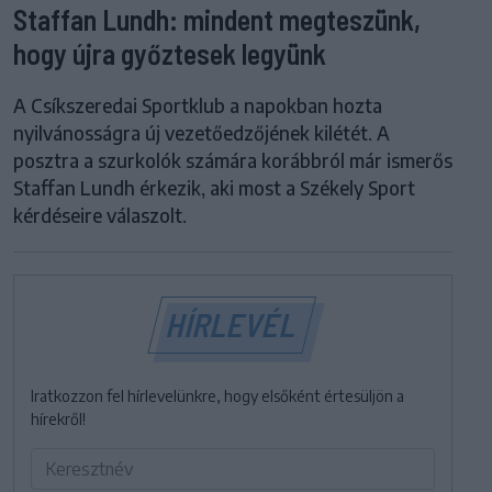
Staffan Lundh: mindent megteszünk,
hogy újra győztesek legyünk
A Csíkszeredai Sportklub a napokban hozta
nyilvánosságra új vezetőedzőjének kilétét. A
posztra a szurkolók számára korábbról már ismerős
Staffan Lundh érkezik, aki most a Székely Sport
kérdéseire válaszolt.
HÍRLEVÉL
Iratkozzon fel hírlevelünkre, hogy elsőként értesüljön a
hírekről!