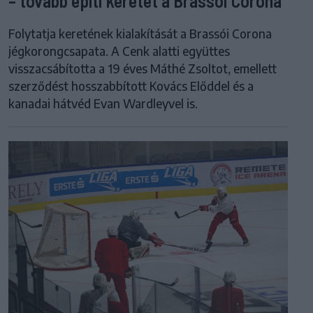
– tovább építi keretét a Brassói Corona
Folytatja keretének kialakítását a Brassói Corona
jégkorongcsapata. A Cenk alatti együttes
visszacsábította a 19 éves Máthé Zsoltot, emellett
szerződést hosszabbított Kovács Előddel és a
kanadai hátvéd Evan Wardleyvel is.