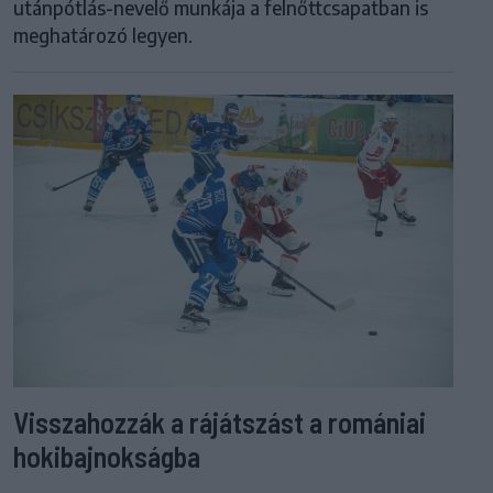
utánpótlás-nevelő munkája a felnőttcsapatban is
meghatározó legyen.
Visszahozzák a rájátszást a romániai
hokibajnokságba