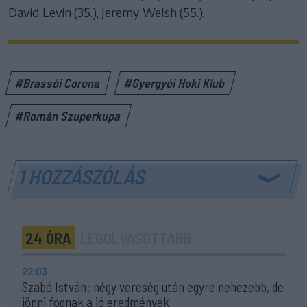
David Levin (35.), Jeremy Welsh (55.).
#Brassói Corona
#Gyergyói Hoki Klub
#Román Szuperkupa
1 HOZZÁSZÓLÁS
24 ÓRA
LEGOLVASOTTABB
22:03
Szabó István: négy vereség után egyre nehezebb, de
jönni fognak a jó eredmények