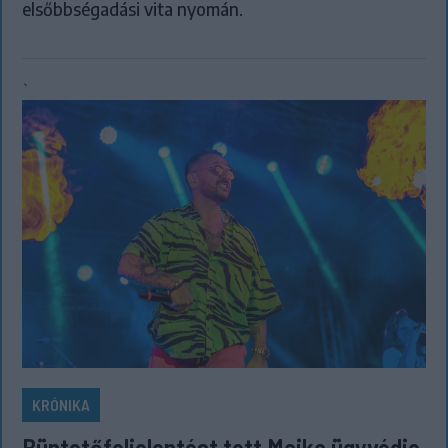
elsőbbségadási vita nyomán.
`
KRÓNIKA
Büntetőfeljelentést tett Majka ügyvédje