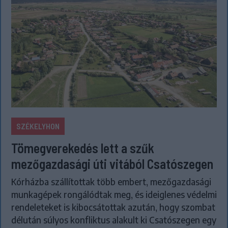
SZÉKELYHON
Tömegverekedés lett a szűk
mezőgazdasági úti vitából Csatószegen
Kórházba szállítottak több embert, mezőgazdasági
munkagépek rongálódtak meg, és ideiglenes védelmi
rendeleteket is kibocsátottak azután, hogy szombat
délután súlyos konfliktus alakult ki Csatószegen egy