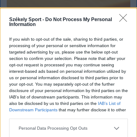
Székely Sport -
Do Not Process My Personal
KRÓNIKA
Information
Meddig használható még a régi
If you wish to opt-out of the sale, sharing to third parties, or
személyi?
processing of your personal or sensitive information for
targeted advertising by us, please use the below opt-out
Sok román állampolgár még mindig az 1997-es
section to confirm your selection. Please note that after your
mintára kiállított személyi igazolványt használja,
opt-out request is processed you may continue seeing
azonban ezt fokozatosan kivonják a forgalomból,
interest-based ads based on personal information utilized by
amint az új elektronikus és egyszerű személyi
us or personal information disclosed to third parties prior to
igazolványok országszerte elérhetővé válnak.
your opt-out. You may separately opt-out of the further
disclosure of your personal information by third parties on the
IAB’s list of downstream participants. This information may
also be disclosed by us to third parties on the
IAB’s List of
Downstream Participants
that may further disclose it to other
third parties.
Personal Data Processing Opt Outs