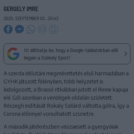
GERGELY IMRE
2025. SZEPTEMBER 03., 20:42
Itt állíthatja be, hogy a Google-találatokban elöl
legyen a Székely Sport!
A szerda délutáni megmérettetés első harmadában a
GYHK játszott fölényben, több helyzetet is
kidolgozott, a Brassó ritkábban jutott el Rinne kapuja
elé. Gól azonban a vendégek oldalán született:
Részegh indítását Rokaly Szilárd váltotta gólra, így a
Corona előnnyel vonulhatott szünetre.
A második játékrészben visszaesett a gyergyóiak