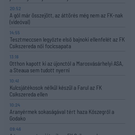
20:52
A gól már összejött, az áttörés még nem az FK-nak
(videóval)
14:55
Tesztmeccsen legyőzte első bajnoki ellenfelét az FK
Csíkszereda női focicsapata
13:16
Otthon kapott ki az újonctól a Marosvásárhelyi ASA,
a Steaua sem tudott nyerni
10:41
Kulcsjátékosok nélkül készül a Farul az FK
Csíkszereda ellen
10:24
Aranyérmek sokaságával tért haza Kőszegről a
Godako
09:46