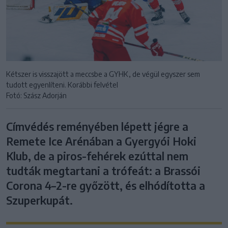
Kétszer is visszajött a meccsbe a GYHK, de végül egyszer sem
tudott egyenlíteni. Korábbi felvétel
Fotó: Szász Adorján
Címvédés reményében lépett jégre a
Remete Ice Arénában a Gyergyói Hoki
Klub, de a piros-fehérek ezúttal nem
tudták megtartani a trófeát: a Brassói
Corona 4–2-re győzött, és elhódította a
Szuperkupát.