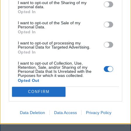
I want to opt-out of the Sharing of my
personal data.
Opted In
I want to opt-out of the Sale of my
Personal Data.
Opted In
I want to opt-out of processing my
Personal Data for Targeted Advertising.
FŐTÉR
Opted In
A Román Rendőrség azt üzeni,
I want to opt-out of Collection, Use,
Retention, Sale, and/or Sharing of my
semmiképpen ne higgyenek a Román
Personal Data that Is Unrelated with the
Purposes for which it was collected.
Rendőrségnek – hírmix
Opted Out
További híreink: sziklát akart a Dunába robbantani a
CONFIRM
hadsereg, egyelőre sikertelenül, az illetékes szerint
pedig semmiféle korlátozás nem lesz a lakossági
áramfogyasztásban.
Data Deletion
Data Access
Privacy Policy