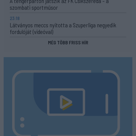
A tengerparton játszik az FK Csíkszereda – a
szombati sportműsor
23:18
Látványos meccs nyitotta a Szuperliga negyedik
fordulóját (videóval)
MÉG TÖBB FRISS HÍR