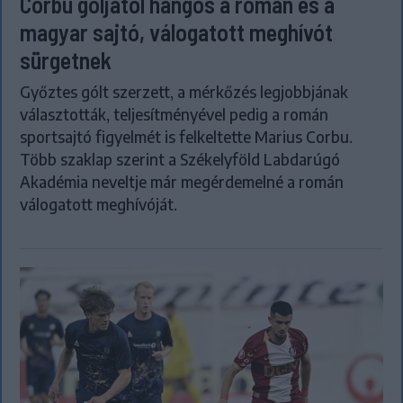
Corbu góljától hangos a román és a
magyar sajtó, válogatott meghívót
sürgetnek
Győztes gólt szerzett, a mérkőzés legjobbjának
választották, teljesítményével pedig a román
sportsajtó figyelmét is felkeltette Marius Corbu.
Több szaklap szerint a Székelyföld Labdarúgó
Akadémia neveltje már megérdemelné a román
válogatott meghívóját.