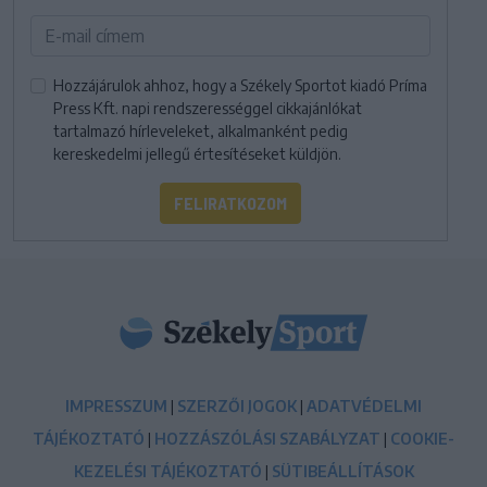
Hozzájárulok ahhoz, hogy a Székely Sportot kiadó Príma
Press Kft. napi rendszerességgel cikkajánlókat
tartalmazó hírleveleket, alkalmanként pedig
kereskedelmi jellegű értesítéseket küldjön.
FELIRATKOZOM
IMPRESSZUM
|
SZERZŐI JOGOK
|
ADATVÉDELMI
TÁJÉKOZTATÓ
|
HOZZÁSZÓLÁSI SZABÁLYZAT
|
COOKIE-
KEZELÉSI TÁJÉKOZTATÓ
|
SÜTIBEÁLLÍTÁSOK