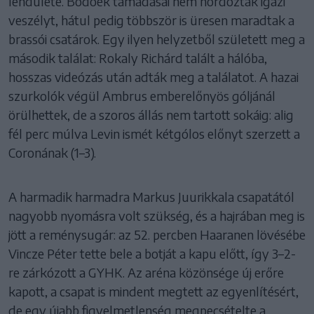
lendülete. Bodóék támadásai nem hordoztak igazi
veszélyt, hátul pedig többször is üresen maradtak a
brassói csatárok. Egy ilyen helyzetből született meg a
második találat: Rokaly Richárd talált a hálóba,
hosszas videózás után adták meg a találatot. A hazai
szurkolók végül Ambrus emberelőnyös góljánál
örülhettek, de a szoros állás nem tartott sokáig: alig
fél perc múlva Levin ismét kétgólos előnyt szerzett a
Coronának (1–3).
A harmadik harmadra Markus Juurikkala csapatától
nagyobb nyomásra volt szükség, és a hajrában meg is
jött a reménysugár: az 52. percben Haaranen lövésébe
Vincze Péter tette bele a botját a kapu előtt, így 3–2-
re zárkózott a GYHK. Az aréna közönsége új erőre
kapott, a csapat is mindent megtett az egyenlítésért,
de egy újabb figyelmetlenség megpecsételte a