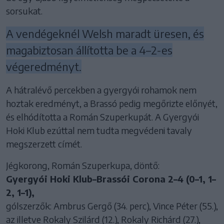
sorsukat.
A vendégeknél Welsh maradt üresen, és
magabiztosan állította be a 4–2-es
végeredményt.
A hátralévő percekben a gyergyói rohamok nem
hoztak eredményt, a Brassó pedig megőrizte előnyét,
és elhódította a Román Szuperkupát. A Gyergyói
Hoki Klub ezúttal nem tudta megvédeni tavaly
megszerzett címét.
Jégkorong, Román Szuperkupa, döntő:
Gyergyói Hoki Klub–Brassói Corona 2–4 (0–1, 1–
2, 1–1),
gólszerzők: Ambrus Gergő (34. perc), Vince Péter (55.),
az illetve Rokaly Szilárd (12.), Rokaly Richárd (27.),