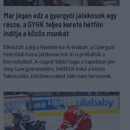
Már jégen edz a gyergyói játékosok egy
része, a GYHK teljes kerete hétfőn
indítja a közös munkát
Elkészült a jég a Remete Ice Arénában, a Gyergyói
Hoki Klub hazai játékosai már ki is próbálták a
korcsolyákat. A csapat többi tagja a napokban jön
meg Gyergyóremetére, hétfőtől indul a közös
felkészülés. Edzőmeccseket idén nem terveznek.