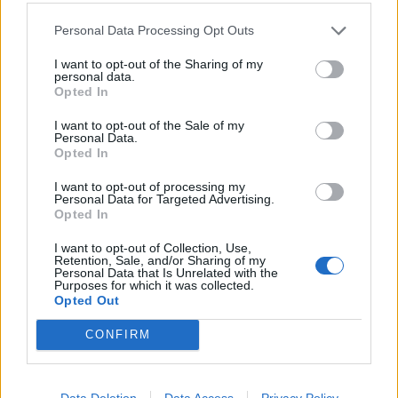
Personal Data Processing Opt Outs
EZ IS ÉRDEKELHETI
I want to opt-out of the Sharing of my
personal data.
Opted In
I want to opt-out of the Sale of my
Personal Data.
Opted In
I want to opt-out of processing my
Personal Data for Targeted Advertising.
Opted In
I want to opt-out of Collection, Use,
Retention, Sale, and/or Sharing of my
Personal Data that Is Unrelated with the
Purposes for which it was collected.
Opted Out
CONFIRM
Hazatérő tehetség és két hosszabbítás
– tovább építi keretét a Brassói Corona
Data Deletion
Data Access
Privacy Policy