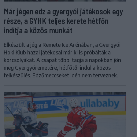
Már jégen edz a gyergyói játékosok egy
része, a GYHK teljes kerete hétfőn
indítja a közös munkát
Elkészült a jég a Remete Ice Arénában, a Gyergyói
Hoki Klub hazai játékosai már ki is próbálták a
korcsolyákat. A csapat többi tagja a napokban jön
meg Gyergyóremetére, hétfőtől indul a közös
felkészülés. Edzőmeccseket idén nem terveznek.