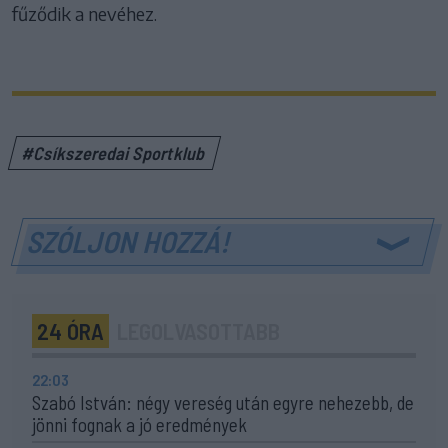
fűződik a nevéhez.
#Csíkszeredai Sportklub
SZÓLJON HOZZÁ!
24 ÓRA
LEGOLVASOTTABB
22:03
Szabó István: négy vereség után egyre nehezebb, de
jönni fognak a jó eredmények