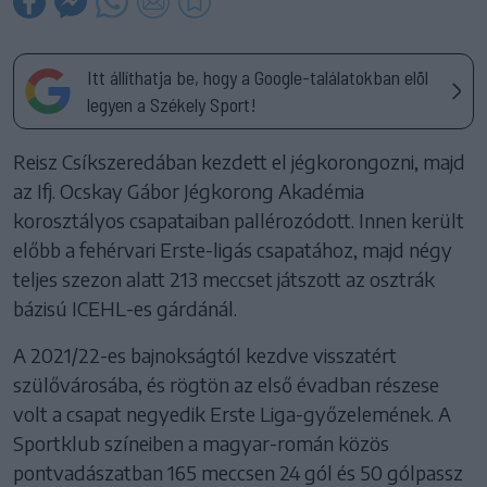
Itt állíthatja be, hogy a Google-találatokban elöl
legyen a Székely Sport!
Reisz Csíkszeredában kezdett el jégkorongozni, majd
az Ifj. Ocskay Gábor Jégkorong Akadémia
korosztályos csapataiban pallérozódott. Innen került
előbb a fehérvari Erste-ligás csapatához, majd négy
teljes szezon alatt 213 meccset játszott az osztrák
bázisú ICEHL-es gárdánál.
A 2021/22-es bajnokságtól kezdve visszatért
szülővárosába, és rögtön az első évadban részese
volt a csapat negyedik Erste Liga-győzelemének. A
Sportklub színeiben a magyar-román közös
pontvadászatban 165 meccsen 24 gól és 50 gólpassz