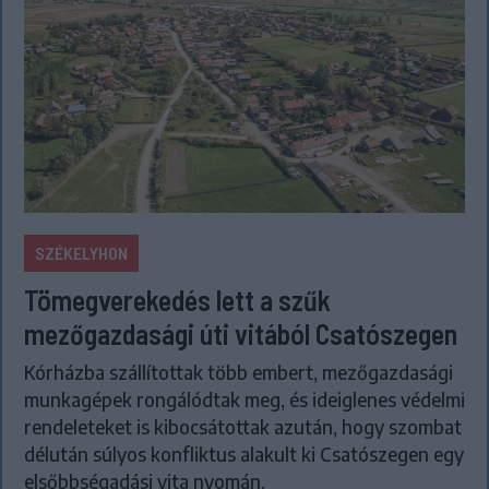
SZÉKELYHON
Tömegverekedés lett a szűk
mezőgazdasági úti vitából Csatószegen
Kórházba szállítottak több embert, mezőgazdasági
munkagépek rongálódtak meg, és ideiglenes védelmi
rendeleteket is kibocsátottak azután, hogy szombat
délután súlyos konfliktus alakult ki Csatószegen egy
elsőbbségadási vita nyomán.