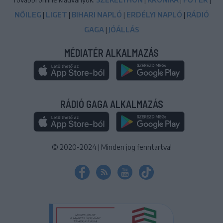
NŐILEG
|
LIGET
|
BIHARI NAPLÓ
|
ERDÉLYI NAPLÓ
|
RÁDIÓ
GAGA
|
JÓÁLLÁS
MÉDIATÉR ALKALMAZÁS
RÁDIÓ GAGA ALKALMAZÁS
© 2020-2024
|
Minden jog fenntartva!