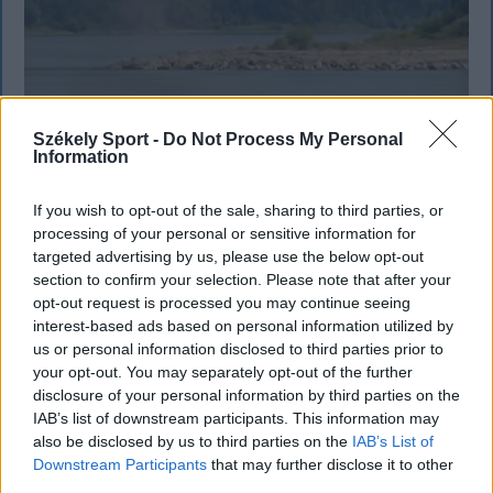
Székely Sport -
Do Not Process My Personal
Information
FŐTÉR
A Román Rendőrség azt üzeni,
If you wish to opt-out of the sale, sharing to third parties, or
processing of your personal or sensitive information for
semmiképpen ne higgyenek a Román
targeted advertising by us, please use the below opt-out
Rendőrségnek – hírmix
section to confirm your selection. Please note that after your
opt-out request is processed you may continue seeing
További híreink: sziklát akart a Dunába robbantani a
interest-based ads based on personal information utilized by
hadsereg, egyelőre sikertelenül, az illetékes szerint
us or personal information disclosed to third parties prior to
your opt-out. You may separately opt-out of the further
pedig semmiféle korlátozás nem lesz a lakossági
disclosure of your personal information by third parties on the
áramfogyasztásban.
IAB’s list of downstream participants. This information may
also be disclosed by us to third parties on the
IAB’s List of
Downstream Participants
that may further disclose it to other
third parties.