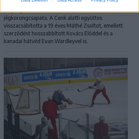
Folytatja keretének kialakítását a Brassói Corona
jégkorongcsapata. A Cenk alatti együttes
visszacsábította a 19 éves Máthé Zsoltot, emellett
szerződést hosszabbított Kovács Előddel és a
kanadai hátvéd Evan Wardleyvel is.