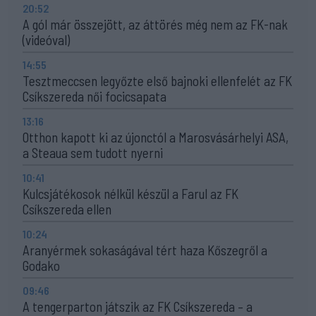
20:52
A gól már összejött, az áttörés még nem az FK-nak
(videóval)
14:55
Tesztmeccsen legyőzte első bajnoki ellenfelét az FK
Csíkszereda női focicsapata
13:16
Otthon kapott ki az újonctól a Marosvásárhelyi ASA,
a Steaua sem tudott nyerni
10:41
Kulcsjátékosok nélkül készül a Farul az FK
Csíkszereda ellen
10:24
Aranyérmek sokaságával tért haza Kőszegről a
Godako
09:46
A tengerparton játszik az FK Csíkszereda – a