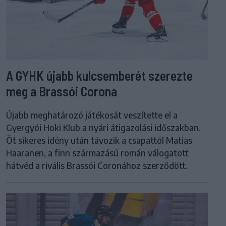
A GYHK újabb kulcsemberét szerezte
meg a Brassói Corona
Újabb meghatározó játékosát veszítette el a
Gyergyói Hoki Klub a nyári átigazolási időszakban.
Öt sikeres idény után távozik a csapattól Matias
Haaranen, a finn származású román válogatott
hátvéd a rivális Brassói Coronához szerződött.