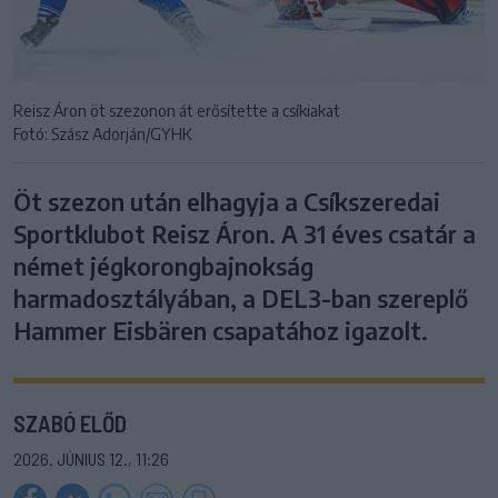
Reisz Áron öt szezonon át erősítette a csíkiakat
Fotó: Szász Adorján/GYHK
Öt szezon után elhagyja a Csíkszeredai
Sportklubot Reisz Áron. A 31 éves csatár a
német jégkorongbajnokság
harmadosztályában, a DEL3-ban szereplő
Hammer Eisbären csapatához igazolt.
SZABÓ ELŐD
2026. JÚNIUS 12., 11:26