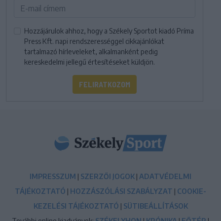
Hozzájárulok ahhoz, hogy a Székely Sportot kiadó Príma
Press Kft. napi rendszerességgel cikkajánlókat
tartalmazó hírleveleket, alkalmanként pedig
kereskedelmi jellegű értesítéseket küldjön.
FELIRATKOZOM
IMPRESSZUM
|
SZERZŐI JOGOK
|
ADATVÉDELMI
TÁJÉKOZTATÓ
|
HOZZÁSZÓLÁSI SZABÁLYZAT
|
COOKIE-
KEZELÉSI TÁJÉKOZTATÓ
|
SÜTIBEÁLLÍTÁSOK
További online kiadványok:
SZÉKELYHON
|
KRÓNIKA
|
FŐTÉR
|