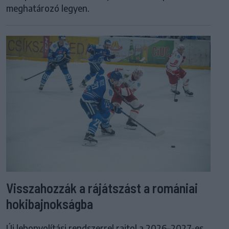
meghatározó legyen.
Visszahozzák a rájátszást a romániai
hokibajnokságba
Új lebonyolítási rendszerrel rajtol a 2026–2027-es