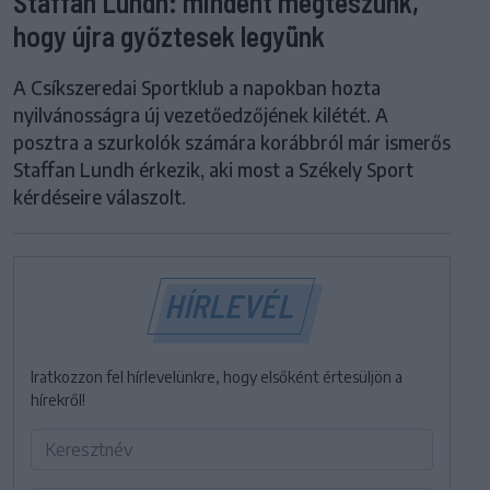
Staffan Lundh: mindent megteszünk,
hogy újra győztesek legyünk
A Csíkszeredai Sportklub a napokban hozta
nyilvánosságra új vezetőedzőjének kilétét. A
posztra a szurkolók számára korábbról már ismerős
Staffan Lundh érkezik, aki most a Székely Sport
kérdéseire válaszolt.
HÍRLEVÉL
Iratkozzon fel hírlevelünkre, hogy elsőként értesüljön a
hírekről!