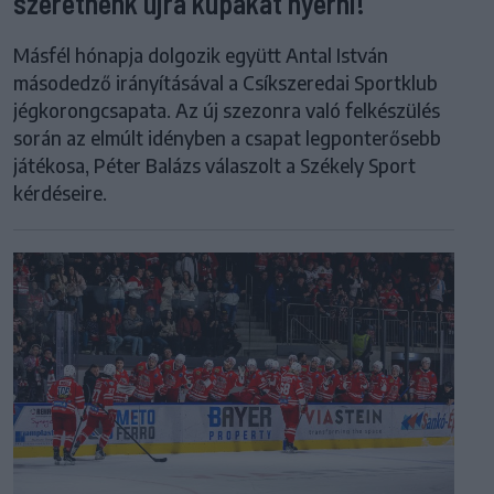
szeretnénk újra kupákat nyerni!
Másfél hónapja dolgozik együtt Antal István
másodedző irányításával a Csíkszeredai Sportklub
jégkorongcsapata. Az új szezonra való felkészülés
során az elmúlt idényben a csapat legponterősebb
játékosa, Péter Balázs válaszolt a Székely Sport
kérdéseire.