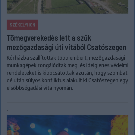
SZÉKELYHON
Tömegverekedés lett a szűk
mezőgazdasági úti vitából Csatószegen
Kórházba szállítottak több embert, mezőgazdasági
munkagépek rongálódtak meg, és ideiglenes védelmi
rendeleteket is kibocsátottak azután, hogy szombat
délután súlyos konfliktus alakult ki Csatószegen egy
elsőbbségadási vita nyomán.
`