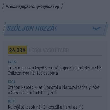
#román jégkorong-bajnokság
SZÓLJON HOZZÁ!
24 ÓRA
LEGOLVASOTTABB
14:55
Tesztmeccsen legyőzte első bajnoki ellenfelét az FK
Csíkszereda női focicsapata
13:16
Otthon kapott ki az újonctól a Marosvásárhelyi ASA,
a Steaua sem tudott nyerni
10:41
Kulcsjátékosok nélkül készül a Farul az FK