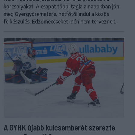
korcsolyákat. A csapat többi tagja a napokban jön
meg Gyergyóremetére, hétfőtől indul a közös
felkészülés. Edzőmeccseket idén nem terveznek.
A GYHK újabb kulcsemberét szerezte