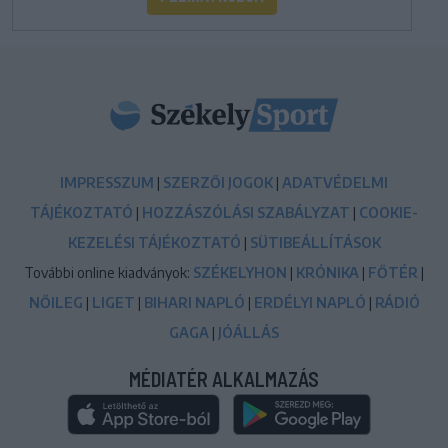
IMPRESSZUM
|
SZERZŐI JOGOK
|
ADATVÉDELMI
TÁJÉKOZTATÓ
|
HOZZÁSZÓLÁSI SZABÁLYZAT
|
COOKIE-
KEZELÉSI TÁJÉKOZTATÓ
|
SÜTIBEÁLLÍTÁSOK
További online kiadványok:
SZÉKELYHON
|
KRÓNIKA
|
FŐTÉR
|
NŐILEG
|
LIGET
|
BIHARI NAPLÓ
|
ERDÉLYI NAPLÓ
|
RÁDIÓ
GAGA
|
JÓÁLLÁS
MÉDIATÉR ALKALMAZÁS