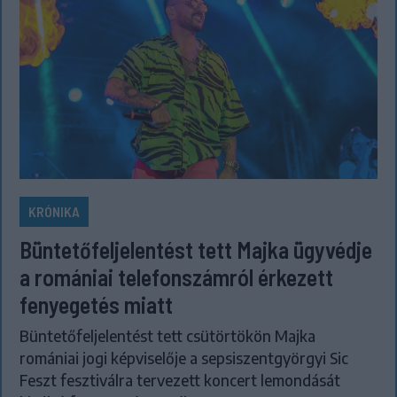
KRÓNIKA
Büntetőfeljelentést tett Majka ügyvédje
a romániai telefonszámról érkezett
fenyegetés miatt
Büntetőfeljelentést tett csütörtökön Majka
romániai jogi képviselője a sepsiszentgyörgyi Sic
Feszt fesztiválra tervezett koncert lemondását