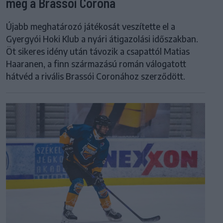
meg a Brassói Corona
Újabb meghatározó játékosát veszítette el a
Gyergyói Hoki Klub a nyári átigazolási időszakban.
Öt sikeres idény után távozik a csapattól Matias
Haaranen, a finn származású román válogatott
hátvéd a rivális Brassói Coronához szerződött.