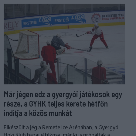
Már jégen edz a gyergyói játékosok egy
része, a GYHK teljes kerete hétfőn
indítja a közös munkát
Elkészült a jég a Remete Ice Arénában, a Gyergyói
Hoki Klub hazai játékosai már ki is próbálták a