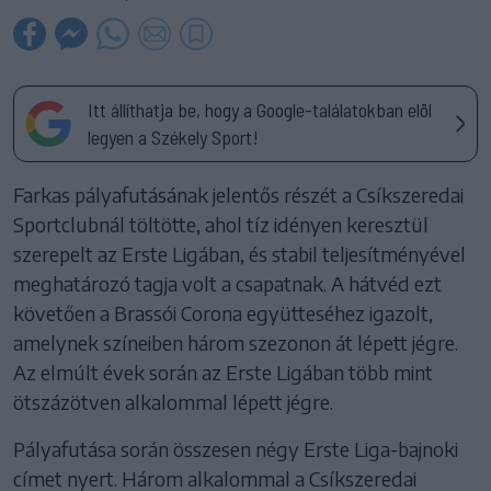
Itt állíthatja be, hogy a Google-találatokban elöl
legyen a Székely Sport!
Farkas pályafutásának jelentős részét a Csíkszeredai
Sportclubnál töltötte, ahol tíz idényen keresztül
szerepelt az Erste Ligában, és stabil teljesítményével
meghatározó tagja volt a csapatnak. A hátvéd ezt
követően a Brassói Corona együtteséhez igazolt,
amelynek színeiben három szezonon át lépett jégre.
Az elmúlt évek során az Erste Ligában több mint
ötszázötven alkalommal lépett jégre.
Pályafutása során összesen négy Erste Liga-bajnoki
címet nyert. Három alkalommal a Csíkszeredai