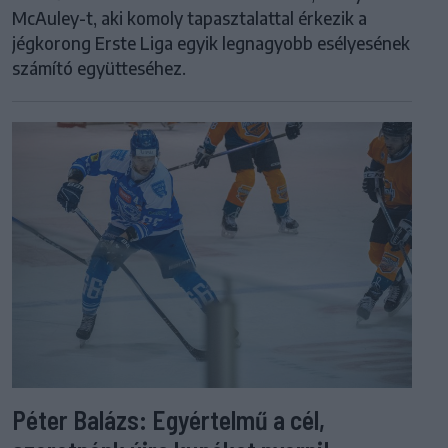
McAuley-t, aki komoly tapasztalattal érkezik a
jégkorong Erste Liga egyik legnagyobb esélyesének
számító együtteséhez.
Péter Balázs: Egyértelmű a cél,