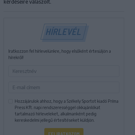
kérdéseire válaszolt.
HÍRLEVÉL
Iratkozzon fel hírlevelünkre, hogy elsőként értesüljön a
hírekről!
Hozzájárulok ahhoz, hogy a Székely Sportot kiadó Príma
Press Kft. napi rendszerességgel cikkajánlókat
tartalmazó hírleveleket, alkalmanként pedig
kereskedelmi jellegű értesítéseket küldjön.
FELIRATKOZOM