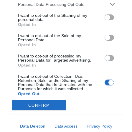
FŐTÉR
Personal Data Processing Opt Outs
Már csak 4-5 napig működhet a jelenlegi
I want to opt-out of the Sharing of my
personal data.
körülmények között a cernavodai
Opted In
atomerőmű
I want to opt-out of the Sale of my
Personal Data.
Százszázalékos kamatra adott kölcsönt a
Opted In
letartóztatott uzsorás. Akár 40 fok is várható
vasárnap a nyugati országrészben.
I want to opt-out of processing my
Personal Data for Targeted Advertising.
Opted In
I want to opt-out of Collection, Use,
Retention, Sale, and/or Sharing of my
Personal Data that Is Unrelated with the
Purposes for which it was collected.
EZ IS ÉRDEKELHETI
Opted Out
CONFIRM
Data Deletion
Data Access
Privacy Policy