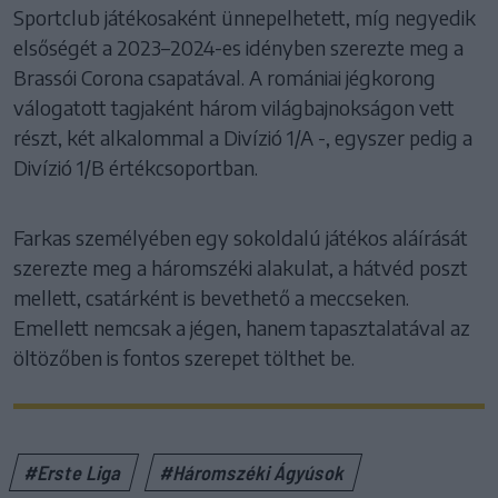
Sportclub játékosaként ünnepelhetett, míg negyedik
elsőségét a 2023–2024-es idényben szerezte meg a
Brassói Corona csapatával. A romániai jégkorong
válogatott tagjaként három világbajnokságon vett
részt, két alkalommal a Divízió 1/A -, egyszer pedig a
Divízió 1/B értékcsoportban.
Farkas személyében egy sokoldalú játékos aláírását
szerezte meg a háromszéki alakulat, a hátvéd poszt
mellett, csatárként is bevethető a meccseken.
Emellett nemcsak a jégen, hanem tapasztalatával az
öltözőben is fontos szerepet tölthet be.
#Erste Liga
#Háromszéki Ágyúsok