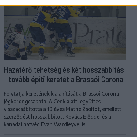
Hazatérő tehetség és két hosszabbítás
– tovább építi keretét a Brassói Corona
Folytatja keretének kialakítását a Brassói Corona
jégkorongcsapata. A Cenk alatti együttes
visszacsábította a 19 éves Máthé Zsoltot, emellett
szerződést hosszabbított Kovács Előddel és a
kanadai hátvéd Evan Wardleyvel is.