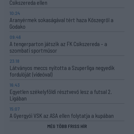
Csíkszereda ellen
10:24
Aranyérmek sokaságával tért haza Kőszegről a
Godako
09:46
A tengerparton játszik az FK Csíkszereda – a
szombati sportműsor
23:18
Látványos meccs nyitotta a Szuperliga negyedik
fordulóját (videóval)
16:43
Egyetlen székelyföldi résztvevő lesz a futsal 2.
Ligában
15:07
A Gyergyói VSK az ASA ellen folytatja a kupában
MÉG TÖBB FRISS HÍR