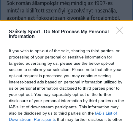
Sok román állampolgár még mindig az 1997-es
mintára kiállított személyi igazolványt használja,
azonban ezt fokozatosan kivonják a forgalomból,
amint az új elektronikus és egyszerű személyi
Székely Sport -
Do Not Process My Personal
igazolványok országszerte elérhetővé válnak.
Information
If you wish to opt-out of the sale, sharing to third parties, or
processing of your personal or sensitive information for
targeted advertising by us, please use the below opt-out
section to confirm your selection. Please note that after your
opt-out request is processed you may continue seeing
interest-based ads based on personal information utilized by
us or personal information disclosed to third parties prior to
your opt-out. You may separately opt-out of the further
disclosure of your personal information by third parties on the
IAB’s list of downstream participants. This information may
also be disclosed by us to third parties on the
IAB’s List of
Downstream Participants
that may further disclose it to other
third parties.