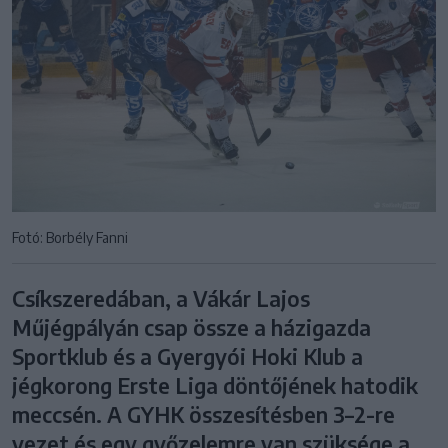
Fotó: Borbély Fanni
Csíkszeredában, a Vákár Lajos
Műjégpályán csap össze a házigazda
Sportklub és a Gyergyói Hoki Klub a
jégkorong Erste Liga döntőjének hatodik
meccsén. A GYHK összesítésben 3–2-re
vezet és egy győzelemre van szüksége a