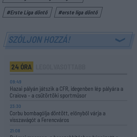
#Erste Liga döntő
#erste liga döntő
SZÓLJON HOZZÁ!
24 ÓRA
LEGOLVASOTTABB
09:49
Hazai pályán játszik a CFR, idegenben lép pályára a
Craiova – a csütörtöki sportműsor
23:30
Corbu bombagólja döntött, előnyből várja a
visszavágót a Ferencváros
21:08