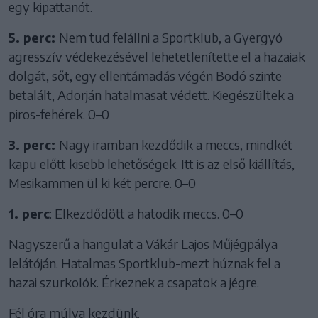
egy kipattanót.
5. perc:
Nem tud felállni a Sportklub, a Gyergyó
agresszív védekezésével lehetetlenítette el a hazaiak
dolgát, sőt, egy ellentámadás végén Bodó szinte
betalált, Adorján hatalmasat védett. Kiegészültek a
piros-fehérek. 0–0
3. perc:
Nagy iramban kezdődik a meccs, mindkét
kapu előtt kisebb lehetőségek. Itt is az első kiállítás,
Mesikammen ül ki két percre. 0–0
1. perc
: Elkezdődött a hatodik meccs. 0–0
Nagyszerű a hangulat a Vákár Lajos Műjégpálya
lelátóján. Hatalmas Sportklub-mezt húznak fel a
hazai szurkolók. Érkeznek a csapatok a jégre.
Fél óra múlva kezdünk.