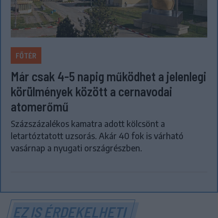
FŐTÉR
Már csak 4-5 napig működhet a jelenlegi
körülmények között a cernavodai
atomerőmű
Százszázalékos kamatra adott kölcsönt a
letartóztatott uzsorás. Akár 40 fok is várható
vasárnap a nyugati országrészben.
EZ IS ÉRDEKELHETI