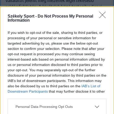
vállalatot jelenít meg mezének legértékesebb
reklámfelületén. A kivételek közé tartozik a Sepsi
OSK és az FK Csíkszereda is.
Székely Sport -
Do Not Process My Personal
Information
If you wish to opt-out of the sale, sharing to third parties, or
processing of your personal or sensitive information for
targeted advertising by us, please use the below opt-out
section to confirm your selection. Please note that after your
opt-out request is processed you may continue seeing
interest-based ads based on personal information utilized by
us or personal information disclosed to third parties prior to
your opt-out. You may separately opt-out of the further
disclosure of your personal information by third parties on the
IAB’s list of downstream participants. This information may
also be disclosed by us to third parties on the
IAB’s List of
Downstream Participants
that may further disclose it to other
third parties.
Neves klubokban játszott a Sepsi OSK új
Personal Data Processing Opt Outs