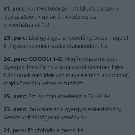
31. perc:
A GYHK többször is feláll, de passzív a
játéka, a Sportklub simán kivédekezi az
emberhátrányt. 1–2
29. perc:
Első gyergyói emberelőny, Gecse Hugó ül
ki, Fejessel szemben szabálytalankodott. 1–2
26. perc: GÓÓÓL! 1–2!
Megfordítja a meccset
Gyergyó! Imre Patrik visszapasszát követően Fejes
Nándornak még ideje van maga elé tenni a korongot,
majd közelről a ketrecbe zúdított.
25. perc:
Ezt is simán kivédekezi a GYHK. 1–1
23. perc:
Jön a harmadik gyergyói emberhátrány,
Gerads volt túlságosan kemény. 1–1
21. perc:
Folytatódik a meccs. 1–1