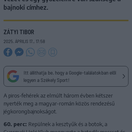
bajnoki címhez.
ZÁTYI TIBOR
2025. ÁPRILIS 17., 17:58
Itt állíthatja be, hogy a Google-találatokban elöl
legyen a Székely Sport!
A piros-fehérek az elmúlt három évben kétszer
nyerték meg a magyar-román közös rendezésű
jégkorongbajnokságot.
60. perc:
Repülnek a kesztyűk és a botok, a
Gyergyói Hoki Klub megnyerte a hatodik meccset és