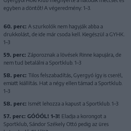
egyben a döntőt! A végeredmény: 1–3.
60. perc:
A szurkolók nem hagyják abba a
drukkolást, de ide már csoda kell. Kiegészül a GYHK.
1–3
59. perc:
Záporoznak a lövések Rinne kapujára, de
nem tud betalálni a Sportklub. 1–3
58. perc:
Tilos felszabadítás, Gyergyó így is cserél,
emiatt kiállítás. Hat a négy ellen támad a Sportklub.
1–3
58. perc:
Ismét lehozza a kapust a Sportklub. 1–3
57. perc: GÓÓÓL! 1–3!
Eladja a korongot a
Sportklub, Sándor Székely Ottó pedig az üres