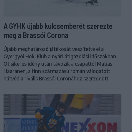
A GYHK újabb kulcsemberét szerezte
meg a Brassói Corona
Újabb meghatározó játékosát veszítette el a
Gyergyói Hoki Klub a nyári átigazolási időszakban.
Öt sikeres idény után távozik a csapattól Matias
Haaranen, a finn származású román válogatott
hátvéd a rivális Brassói Coronához szerződött.