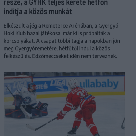
része, a GYHK teljes kerete hétfőn
indítja a közös munkát
Elkészült a jég a Remete Ice Arénában, a Gyergyói
Hoki Klub hazai játékosai már ki is próbálták a
korcsolyákat. A csapat többi tagja a napokban jön
meg Gyergyóremetére, hétfőtől indul a közös
felkészülés. Edzőmeccseket idén nem terveznek.