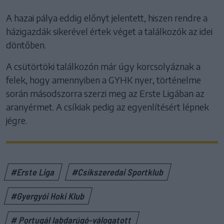
A hazai pálya eddig előnyt jelentett, hiszen rendre a
házigazdák sikerével értek véget a találkozók az idei
döntőben.
A csütörtöki találkozón már úgy korcsolyáznak a
felek, hogy amennyiben a GYHK nyer, történelme
során másodszorra szerzi meg az Erste Ligában az
aranyérmet. A csíkiak pedig az egyenlítésért lépnek
jégre.
#Erste Liga
#Csíkszeredai Sportklub
#Gyergyói Hoki Klub
# Portugál labdarúgó-válogatott