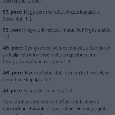
ketrecbe lő. Eldőlt?
57. perc:
Négy perc maradt, lehozza kapusát a
Sportklub. 1–2
52. perc:
Nagy csíki helyzet marad ki. Pörgős a játék.
1–2
49. perc:
Gyergyó védi vékony előnyét, a Sportklub
próbálja feltörni a védelmet, de egyelőre nem
forogtak veszélyben a kapuk. 1–2
46. perc:
Nyom a Sportklub, de nem tud veszélyes
lenni Rinne kapujára. 1–2
41. perc:
Folytatódik a meccs. 1–2
Támadásban aktívabb volt a Sportklub ebben a
harmadban, 9–4 volt a kapura lövések aránya, gólt