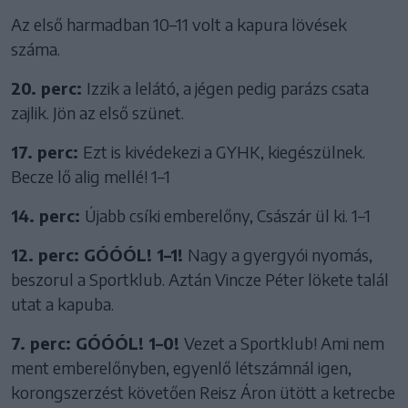
Az első harmadban 10–11 volt a kapura lövések
száma.
20. perc:
Izzik a lelátó, a jégen pedig parázs csata
zajlik. Jön az első szünet.
17. perc:
Ezt is kivédekezi a GYHK, kiegészülnek.
Becze lő alig mellé! 1–1
14. perc:
Újabb csíki emberelőny, Császár ül ki. 1–1
12. perc: GÓÓÓL! 1–1!
Nagy a gyergyói nyomás,
beszorul a Sportklub. Aztán Vincze Péter lökete talál
utat a kapuba.
7. perc: GÓÓÓL! 1–0!
Vezet a Sportklub! Ami nem
ment emberelőnyben, egyenlő létszámnál igen,
korongszerzést követően Reisz Áron ütött a ketrecbe