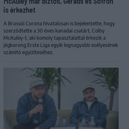
McAuley már biztos, Gerads és Sofron
is érkezhet
A Brassói Corona hivatalosan is bejelentette, hogy
szerződtette a 30 éves kanadai csatárt, Colby
McAuley-t, aki komoly tapasztalattal érkezik a
jégkorong Erste Liga egyik legnagyobb esélyesének
számító együtteséhez.