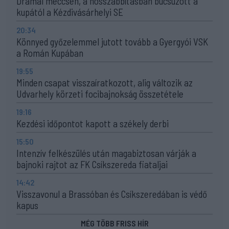
Drámai meccsen, a hosszabbításban búcsúzott a
kupától a Kézdivásárhelyi SE
20:34
Könnyed győzelemmel jutott tovább a Gyergyói VSK
a Román Kupában
19:55
Minden csapat visszaíratkozott, alig változik az
Udvarhely körzeti focibajnokság összetétele
19:16
Kezdési időpontot kapott a székely derbi
15:50
Intenzív felkészülés után magabiztosan várják a
bajnoki rajtot az FK Csíkszereda fiataljai
14:42
Visszavonul a Brassóban és Csíkszeredában is védő
kapus
MÉG TÖBB FRISS HÍR