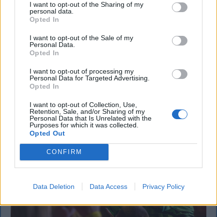
középhátvédje
I want to opt-out of the Sharing of my
personal data.
Opted In
Újabb tapasztalt labdarúgóval erősítette meg
keretét a Sepsi OSK. A háromszéki klub a 34 éves
I want to opt-out of the Sale of my
Lindsay Rose-t szerződtette, aki korábban többek
Personal Data.
Opted In
között az Olympique Lyon és a Legia Warszawa
színeiben is futballozott.
I want to opt-out of processing my
Personal Data for Targeted Advertising.
Opted In
I want to opt-out of Collection, Use,
Retention, Sale, and/or Sharing of my
Personal Data that Is Unrelated with the
Purposes for which it was collected.
Opted Out
CONFIRM
Data Deletion
Data Access
Privacy Policy