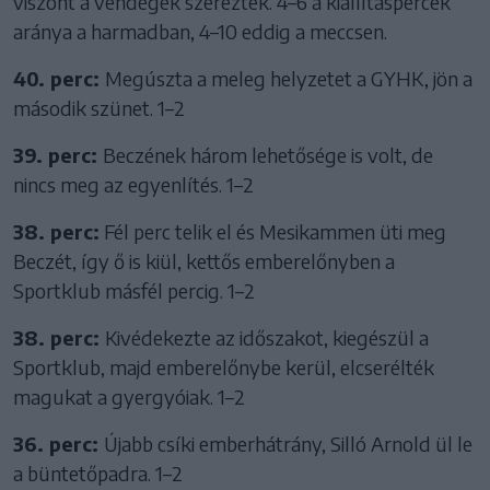
viszont a vendégek szereztek. 4–6 a kiállításpercek
aránya a harmadban, 4–10 eddig a meccsen.
40. perc:
Megúszta a meleg helyzetet a GYHK, jön a
második szünet. 1–2
39. perc:
Beczének három lehetősége is volt, de
nincs meg az egyenlítés. 1–2
38. perc:
Fél perc telik el és Mesikammen üti meg
Beczét, így ő is kiül, kettős emberelőnyben a
Sportklub másfél percig. 1–2
38. perc:
Kivédekezte az időszakot, kiegészül a
Sportklub, majd emberelőnybe kerül, elcserélték
magukat a gyergyóiak. 1–2
36. perc:
Újabb csíki emberhátrány, Silló Arnold ül le
a büntetőpadra. 1–2