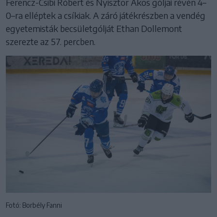
Ferencz-Csibi Róbert és Nyisztor Ákos góljai révén 4–
0–ra elléptek a csíkiak. A záró játékrészben a vendég
egyetemisták becsületgólját Ethan Dollemont
szerezte az 57. percben.
Fotó: Borbély Fanni