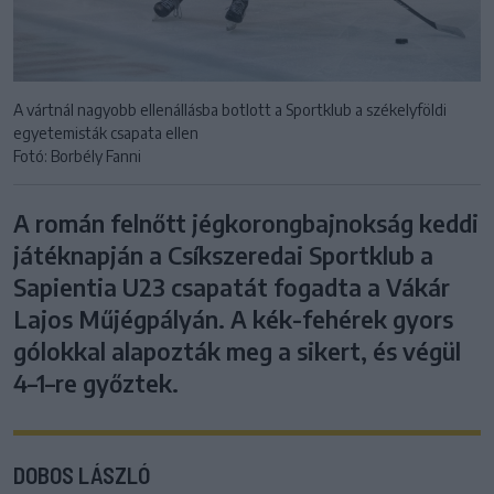
A vártnál nagyobb ellenállásba botlott a Sportklub a székelyföldi
egyetemisták csapata ellen
Fotó: Borbély Fanni
A román felnőtt jégkorongbajnokság keddi
játéknapján a Csíkszeredai Sportklub a
Sapientia U23 csapatát fogadta a Vákár
Lajos Műjégpályán. A kék-fehérek gyors
gólokkal alapozták meg a sikert, és végül
4–1–re győztek.
DOBOS LÁSZLÓ