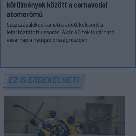
körülmények között a cernavodai
atomerőmű
Százszázalékos kamatra adott kölcsönt a
letartóztatott uzsorás. Akár 40 fok is várható
vasárnap a nyugati országrészben.
EZ IS ÉRDEKELHETI