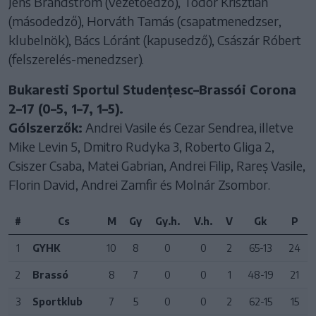
Jens Brändström (vezetőedző), Tódor Krisztián
(másodedző), Horváth Tamás (csapatmenedzser,
klubelnök), Bács Lóránt (kapusedző), Császár Róbert
(felszerelés-menedzser).
Bukaresti Sportul Studențesc–Brassói Corona
2–17 (0–5, 1–7, 1–5).
Gólszerzők:
Andrei Vasile és Cezar Sendrea, illetve
Mike Levin 5, Dmitro Rudyka 3, Roberto Gliga 2,
Csiszer Csaba, Matei Gabrian, Andrei Filip, Rareș Vasile,
Florin David, Andrei Zamfir és Molnár Zsombor.
#
Cs
M
Gy
Gy.h.
V.h.
V
Gk
P
1
GYHK
10
8
0
0
2
65-13
24
2
Brassó
8
7
0
0
1
48-19
21
3
Sportklub
7
5
0
0
2
62-15
15