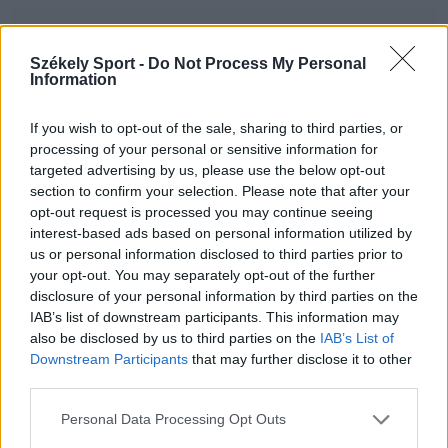
24 ÓRA
LEGOLVASOTTABB
Székely Sport -
Do Not Process My Personal
Information
11:24
Székelyföldi játékosokkal készül a női válogatott a
If you wish to opt-out of the sale, sharing to third parties, or
FOTE-ra
processing of your personal or sensitive information for
targeted advertising by us, please use the below opt-out
09:49
section to confirm your selection. Please note that after your
Hazai pályán játszik a CFR, idegenben lép pályára a
opt-out request is processed you may continue seeing
Craiova – a csütörtöki sportműsor
interest-based ads based on personal information utilized by
23:30
us or personal information disclosed to third parties prior to
Corbu bombagólja döntött, előnyből várja a
your opt-out. You may separately opt-out of the further
visszavágót a Ferencváros
disclosure of your personal information by third parties on the
IAB’s list of downstream participants. This information may
21:08
also be disclosed by us to third parties on the
IAB’s List of
Drámai meccsen, a hosszabbításban búcsúzott a
Downstream Participants
that may further disclose it to other
kupától a Kézdivásárhelyi SE
third parties.
20:34
Personal Data Processing Opt Outs
Könnyed győzelemmel jutott tovább a Gyergyói VSK