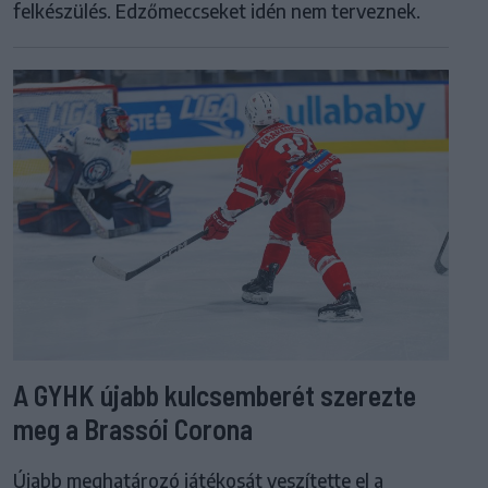
felkészülés. Edzőmeccseket idén nem terveznek.
A GYHK újabb kulcsemberét szerezte
meg a Brassói Corona
Újabb meghatározó játékosát veszítette el a