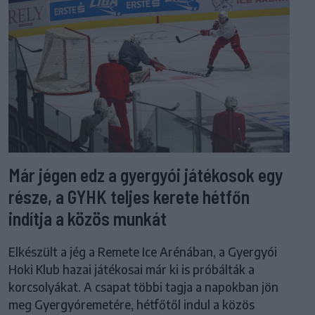
Már jégen edz a gyergyói játékosok egy
része, a GYHK teljes kerete hétfőn
indítja a közös munkát
Elkészült a jég a Remete Ice Arénában, a Gyergyói
Hoki Klub hazai játékosai már ki is próbálták a
korcsolyákat. A csapat többi tagja a napokban jön
meg Gyergyóremetére, hétfőtől indul a közös