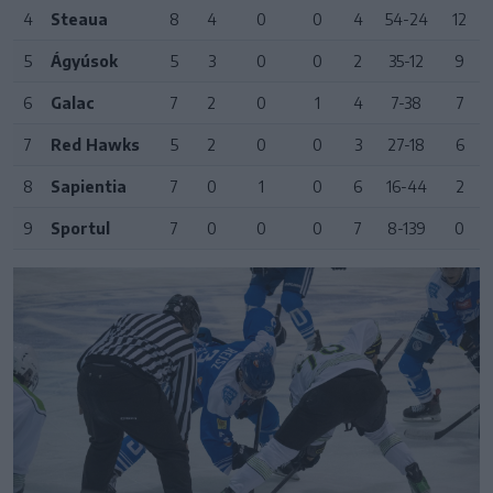
4
Steaua
8
4
0
0
4
54-24
12
5
Ágyúsok
5
3
0
0
2
35-12
9
6
Galac
7
2
0
1
4
7-38
7
7
Red Hawks
5
2
0
0
3
27-18
6
8
Sapientia
7
0
1
0
6
16-44
2
9
Sportul
7
0
0
0
7
8-139
0