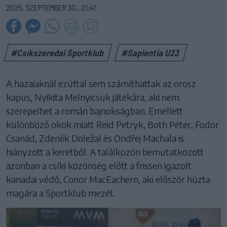
2025. SZEPTEMBER 30., 21:41
#Csíkszeredai Sportklub
#Sapientia U23
A hazaiaknál ezúttal sem számíthattak az orosz
kapus, Nyikita Melnyicsuk játékára, aki nem
szerepelhet a román bajnokságban. Emellett
különböző okok miatt Reid Petryk, Both Péter, Fodor
Csanád, Zdeněk Doležal és Ondřej Machala is
hiányzott a keretből. A találkozón bemutatkozott
azonban a csíki közönség előtt a frissen igazolt
kanadai védő, Conor MacEachern, aki először húzta
magára a Sportklub mezét.