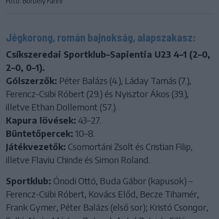
Fotó: Borbély Fanni
Jégkorong, román bajnokság, alapszakasz:
Csíkszeredai Sportklub–Sapientia U23 4–1 (2–0,
2–0, 0–1).
Gólszerzők:
Péter Balázs (4.), Láday Tamás (7.),
Ferencz-Csibi Róbert (29.) és Nyisztor Ákos (39.),
illetve Ethan Dollemont (57.).
Kapura lövések:
43–27.
Büntetőpercek:
10–8.
Játékvezetők:
Csomortáni Zsolt és Cristian Filip,
illetve Flaviu Chinde és Simon Roland.
Sportklub:
Ónodi Ottó, Buda Gábor (kapusok) –
Ferencz-Csibi Róbert, Kovács Előd, Becze Tihamér,
Frank Gymer, Péter Balázs (első sor); Kristó Csongor,