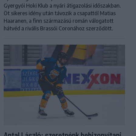
Gyergyói Hoki Klub a nyári átigazolási időszakban.
Öt sikeres idény után távozik a csapattól Matias
Haaranen, a finn származású román válogatott
hátvéd a rivális Brassói Coronához szerződött.
Antal László: szeretnénk bebizonyítani,