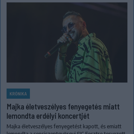
KRÓNIKA
Majka életveszélyes fenyegetés miatt
lemondta erdélyi koncertjét
Majka életveszélyes fenyegetést kapott, és emiatt
lemondta a sepsiszentgyörgyi SIC Fesztre tervezett