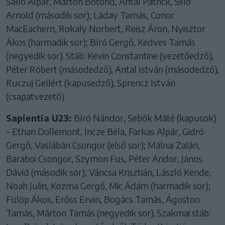
Salló Alpár, Márton Botond, Antal Patrick, Silló
Arnold (második sor); Láday Tamás, Conor
MacEachern, Rokaly Norbert, Reisz Áron, Nyisztor
Ákos (harmadik sor); Bíró Gergő, Kedves Tamás
(negyedik sor). Stáb: Kevin Constantine (vezetőedző),
Péter Róbert (másodedző), Antal István (másodedző),
Ruczuj Gellért (kapusedző), Sprencz István
(csapatvezető).
Sapientia U23:
Bíró Nándor, Sebők Máté (kapusok)
– Ethan Dollemont, Incze Béla, Farkas Alpár, Gidró
Gergő, Vaslábán Csongor (első sor); Málnai Zalán,
Baraboi Csongor, Szymon Fus, Péter Andor, János
Dávid (második sor); Váncsa Krisztián, László Kende,
Noah Julin, Kozma Gergő, Mic Ádám (harmadik sor);
Fülöp Ákos, Erőss Ervin, Bogács Tamás, Ágoston
Tamás, Márton Tamás (negyedik sor). Szakmai stáb: