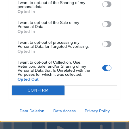
a Román Kupában
I want to opt-out of the Sharing of my
personal data.
Opted In
19:55
Minden csapat visszaíratkozott, alig változik az
I want to opt-out of the Sale of my
Udvarhely körzeti focibajnokság összetétele
Personal Data.
Opted In
19:16
Kezdési időpontot kapott a székely derbi
I want to opt-out of processing my
Personal Data for Targeted Advertising.
Opted In
15:50
Intenzív felkészülés után magabiztosan várják a
I want to opt-out of Collection, Use,
bajnoki rajtot az FK Csíkszereda fiataljai
Retention, Sale, and/or Sharing of my
Personal Data that Is Unrelated with the
Purposes for which it was collected.
MÉG TÖBB FRISS HÍR
Opted Out
CONFIRM
Data Deletion
Data Access
Privacy Policy