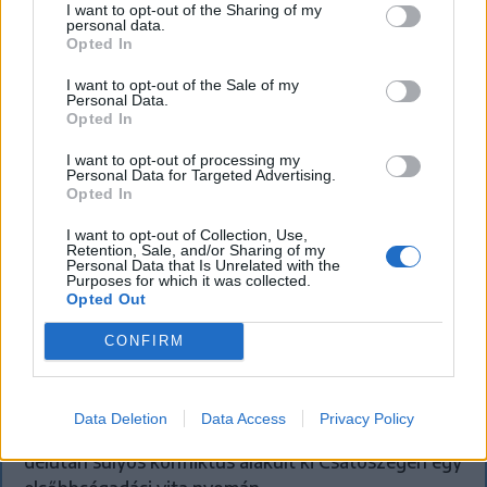
I want to opt-out of the Sharing of my
personal data.
Opted In
I want to opt-out of the Sale of my
Personal Data.
Opted In
I want to opt-out of processing my
Personal Data for Targeted Advertising.
Opted In
I want to opt-out of Collection, Use,
Retention, Sale, and/or Sharing of my
SZÉKELYHON
Personal Data that Is Unrelated with the
Purposes for which it was collected.
Opted Out
Tömegverekedés lett a szűk
mezőgazdasági úti vitából Csatószegen
CONFIRM
Kórházba szállítottak több embert, mezőgazdasági
munkagépek rongálódtak meg, és ideiglenes védelmi
Data Deletion
Data Access
Privacy Policy
rendeleteket is kibocsátottak azután, hogy szombat
délután súlyos konfliktus alakult ki Csatószegen egy