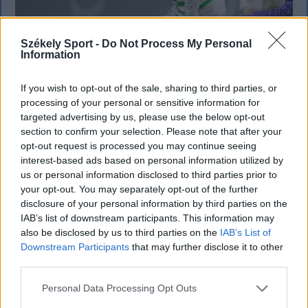
Székely Sport -
Do Not Process My Personal
Information
Corbu góljától hangos a román és a
magyar sajtó, válogatott meghívót
If you wish to opt-out of the sale, sharing to third parties, or
sürgetnek
processing of your personal or sensitive information for
targeted advertising by us, please use the below opt-out
Győztes gólt szerzett, a mérkőzés legjobbjának
section to confirm your selection. Please note that after your
választották, teljesítményével pedig a román
opt-out request is processed you may continue seeing
interest-based ads based on personal information utilized by
sportsajtó figyelmét is felkeltette Marius Corbu.
us or personal information disclosed to third parties prior to
Több szaklap szerint a Székelyföld Labdarúgó
your opt-out. You may separately opt-out of the further
Akadémia neveltje már megérdemelné a román
disclosure of your personal information by third parties on the
válogatott meghívóját.
IAB’s list of downstream participants. This information may
also be disclosed by us to third parties on the
IAB’s List of
Downstream Participants
that may further disclose it to other
third parties.
Personal Data Processing Opt Outs