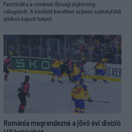
Fesztiválra a romániai ifjúsági jégkorong-
válogatott. A bővített keretben számos székelyföldi
játékos kapott helyet.
Románia megrendezné a jövő évi divízió
I/B hokivébét