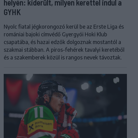
helyén: kiderült, milyen kerettel indul a
GYHK
Nyolc fiatal jégkorongozó kerül be az Erste Liga és
romániai bajoki címvédő Gyergyói Hoki Klub
csapatába, és hazai edzők dolgoznak mostantól a
szakmai stábban. A piros-fehérek tavalyi keretéből
és a szakemberek közül is rangos nevek távoztak.