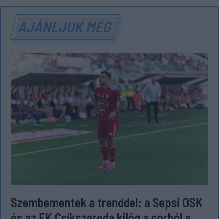
AJÁNLJUK MÉG
Szembementek a trenddel: a Sepsi OSK
és az FK Csíkszereda kilóg a sorból a