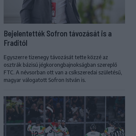
Bejelentették Sofron távozását is a
Fraditól
Egyszerre tizenegy távozását tette közzé az
osztrák bázisú jégkorongbajnokságban szereplő
FTC. A névsorban ott van a csíkszeredai születésű,
magyar válogatott Sofron István is.