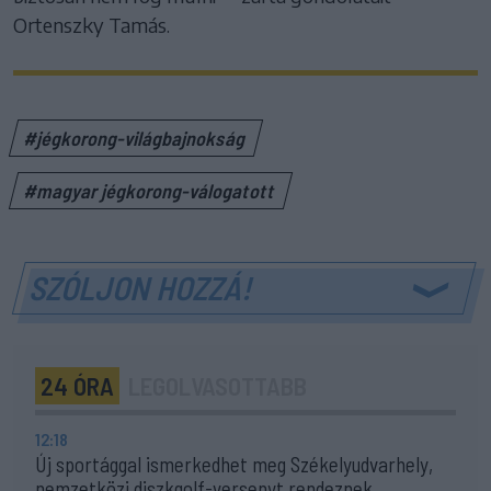
Ortenszky Tamás.
#jégkorong-világbajnokság
#magyar jégkorong-válogatott
SZÓLJON HOZZÁ!
24 ÓRA
LEGOLVASOTTABB
12:18
Új sportággal ismerkedhet meg Székelyudvarhely,
nemzetközi diszkgolf-versenyt rendeznek