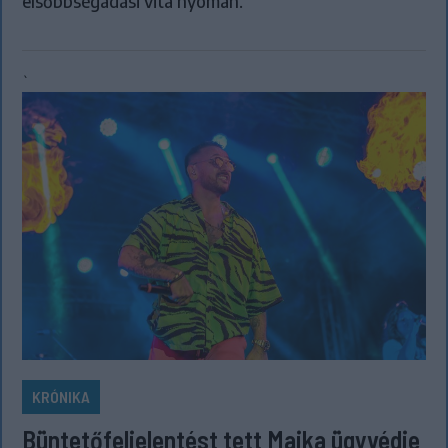
elsőbbségadási vita nyomán.
`
KRÓNIKA
Büntetőfeljelentést tett Majka ügyvédje