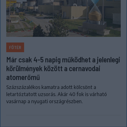
FŐTÉR
Már csak 4-5 napig működhet a jelenlegi
körülmények között a cernavodai
atomerőmű
Százszázalékos kamatra adott kölcsönt a
letartóztatott uzsorás. Akár 40 fok is várható
vasárnap a nyugati országrészben.