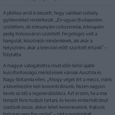
A játékos arról is beszélt, hogy valóban székely
gyökerekkel rendelkezik. „Én ugyan Budapesten
születtem, de édesanyám csíkszeredai, édesapám
pedig Kolozsváron született. Fergeteges volt a
hangulat, köszönjük mindenkinek, aki akár a
helyszínen, akár a televízió előtt szorított értünk” –
folytatta.
A magyar válogatottra rövid időn belül újabb
kulcsfontosságú mérkőzések várnak Ausztria és
Nagy-Britannia ellen. „Ahogy véget ért a meccs, máris
a következőre kell koncentrálnunk, hiszen nagyon
kevés az idő a regenerálódásra. Azt érzem, ha a mai
tempót fenn tudjuk tartani, és kevés emberhátrányt
szedünk össze, akkor lehet keresnivalónk. Rajtunk
biztosan nem fog múlni” – zárta gondolatait