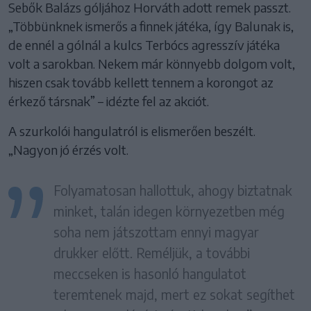
Sebők Balázs góljához Horváth adott remek passzt.
„Többünknek ismerős a finnek játéka, így Balunak is,
de ennél a gólnál a kulcs Terbócs agresszív játéka
volt a sarokban. Nekem már könnyebb dolgom volt,
hiszen csak tovább kellett tennem a korongot az
érkező társnak” – idézte fel az akciót.
A szurkolói hangulatról is elismerően beszélt.
„Nagyon jó érzés volt.
Folyamatosan hallottuk, ahogy biztatnak
minket, talán idegen környezetben még
soha nem játszottam ennyi magyar
drukker előtt. Reméljük, a további
meccseken is hasonló hangulatot
teremtenek majd, mert ez sokat segíthet