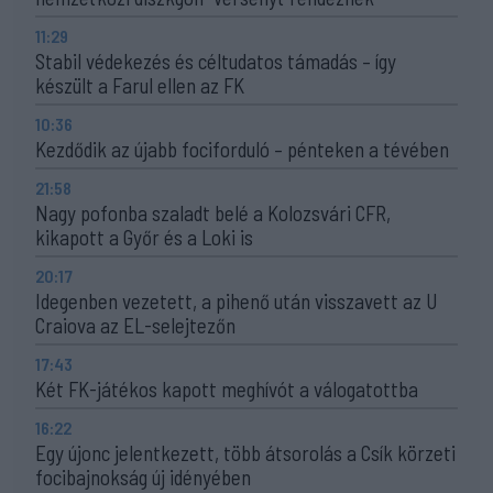
11:29
Stabil védekezés és céltudatos támadás – így
készült a Farul ellen az FK
10:36
Kezdődik az újabb fociforduló – pénteken a tévében
21:58
Nagy pofonba szaladt belé a Kolozsvári CFR,
kikapott a Győr és a Loki is
20:17
Idegenben vezetett, a pihenő után visszavett az U
Craiova az EL-selejtezőn
17:43
Két FK-játékos kapott meghívót a válogatottba
16:22
Egy újonc jelentkezett, több átsorolás a Csík körzeti
focibajnokság új idényében