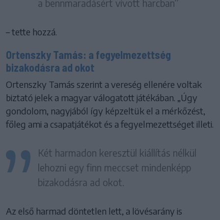
a bennmaradásért vívott harcban”
– tette hozzá.
Ortenszky Tamás: a fegyelmezettség
bizakodásra ad okot
Ortenszky Tamás szerint a vereség ellenére voltak
biztató jelek a magyar válogatott játékában. „Úgy
gondolom, nagyjából így képzeltük el a mérkőzést,
főleg ami a csapatjátékot és a fegyelmezettséget illeti.
Két harmadon keresztül kiállítás nélkül
lehozni egy finn meccset mindenképp
bizakodásra ad okot.
Az első harmad döntetlen lett, a lövésarány is