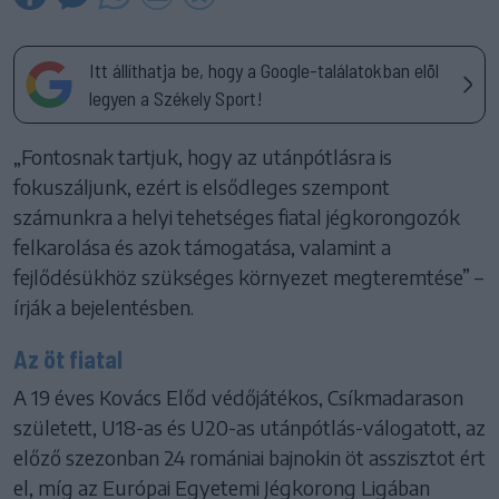
Itt állíthatja be, hogy a Google-találatokban elöl
legyen a Székely Sport!
„Fontosnak tartjuk, hogy az utánpótlásra is
fokuszáljunk, ezért is elsődleges szempont
számunkra a helyi tehetséges fiatal jégkorongozók
felkarolása és azok támogatása, valamint a
fejlődésükhöz szükséges környezet megteremtése” –
írják a bejelentésben.
Az öt fiatal
A 19 éves Kovács Előd védőjátékos, Csíkmadarason
született, U18-as és U20-as utánpótlás-válogatott, az
előző szezonban 24 romániai bajnokin öt asszisztot ért
el, míg az Európai Egyetemi Jégkorong Ligában