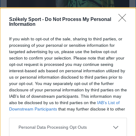
Székely Sport -
Do Not Process My Personal
KRÓNIKA
Information
Majka életveszélyes fenyegetés miatt
If you wish to opt-out of the sale, sharing to third parties, or
lemondta erdélyi koncertjét
processing of your personal or sensitive information for
targeted advertising by us, please use the below opt-out
Majka életveszélyes fenyegetést kapott, és emiatt
section to confirm your selection. Please note that after your
lemondta a sepsiszentgyörgyi SIC Fesztre tervezett
opt-out request is processed you may continue seeing
interest-based ads based on personal information utilized by
koncertjét. Majka ezt szerdán a Facebook-oldalán
us or personal information disclosed to third parties prior to
jelentette be.
your opt-out. You may separately opt-out of the further
disclosure of your personal information by third parties on the
IAB’s list of downstream participants. This information may
also be disclosed by us to third parties on the
IAB’s List of
Downstream Participants
that may further disclose it to other
third parties.
Personal Data Processing Opt Outs