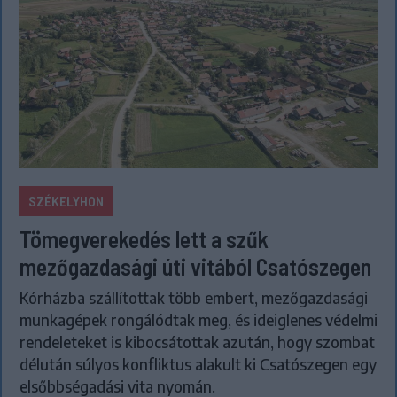
SZÉKELYHON
Tömegverekedés lett a szűk
mezőgazdasági úti vitából Csatószegen
Kórházba szállítottak több embert, mezőgazdasági
munkagépek rongálódtak meg, és ideiglenes védelmi
rendeleteket is kibocsátottak azután, hogy szombat
délután súlyos konfliktus alakult ki Csatószegen egy
elsőbbségadási vita nyomán.