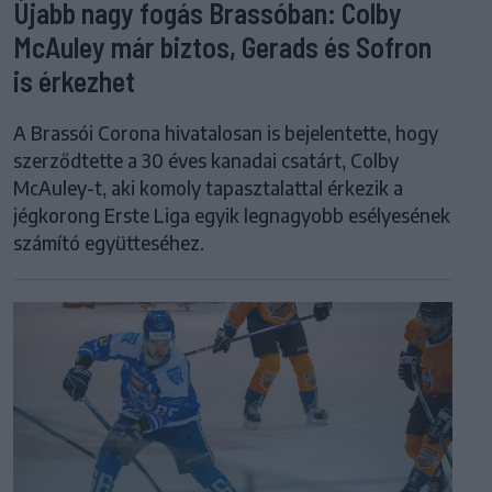
Újabb nagy fogás Brassóban: Colby
McAuley már biztos, Gerads és Sofron
is érkezhet
A Brassói Corona hivatalosan is bejelentette, hogy
szerződtette a 30 éves kanadai csatárt, Colby
McAuley-t, aki komoly tapasztalattal érkezik a
jégkorong Erste Liga egyik legnagyobb esélyesének
számító együtteséhez.