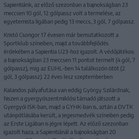
Sapientiánk, az előző szezonban a bajnokságban 23
meccsen 10 gól, 12 gólpassz volt a termelése, az
egyetemista ligában pedig 13 meccs, 3 gól, 7 gólpassz.
Kristó Csongor 17 évesen már bemutatkozott a
Sportklub színeiben, majd a továbbfejlődés
érdekében a Sapientia U23-hoz igazolt. A védőjátékos
a bajnokságban 23 meccsen 11 pontot termelt (4 gól, 7
gólpassz), míg az EUHL-ben 14 találkozón ötöt (2
gól, 3 gólpassz). 22 éves lesz szeptemberben
Kalandos pályafutása van eddig György Szilárdnak,
hiszen a gyergyószentmiklósi támadó játszott a
Gyergyói ISK-ban, majd a GYHK-ban is, aztán a DVTK
utánpótlásába került, a Jegesmedvék színeiben pedig
az Erste Ligában is jégre lépett. Az előző szezonban
igazolt haza, a Sapientiánál a bajnokságban 20