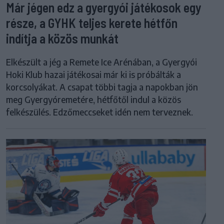
Már jégen edz a gyergyói játékosok egy
része, a GYHK teljes kerete hétfőn
indítja a közös munkát
Elkészült a jég a Remete Ice Arénában, a Gyergyói
Hoki Klub hazai játékosai már ki is próbálták a
korcsolyákat. A csapat többi tagja a napokban jön
meg Gyergyóremetére, hétfőtől indul a közös
felkészülés. Edzőmeccseket idén nem terveznek.