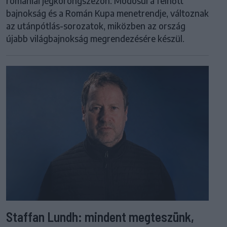
romániai jégkorongszezon. Módosul a felnőtt
bajnokság és a Román Kupa menetrendje, változnak
az utánpótlás-sorozatok, miközben az ország
újabb világbajnokság megrendezésére készül.
Staffan Lundh: mindent megteszünk,