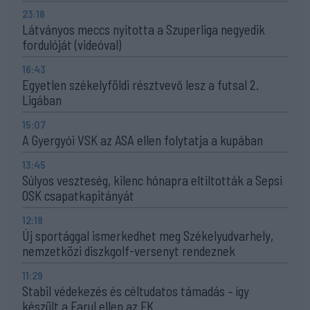
23:18
Látványos meccs nyitotta a Szuperliga negyedik
fordulóját (videóval)
16:43
Egyetlen székelyföldi résztvevő lesz a futsal 2.
Ligában
15:07
A Gyergyói VSK az ASA ellen folytatja a kupában
13:45
Súlyos veszteség, kilenc hónapra eltiltották a Sepsi
OSK csapatkapitányát
12:18
Új sportággal ismerkedhet meg Székelyudvarhely,
nemzetközi diszkgolf-versenyt rendeznek
11:29
Stabil védekezés és céltudatos támadás – így
készült a Farul ellen az FK