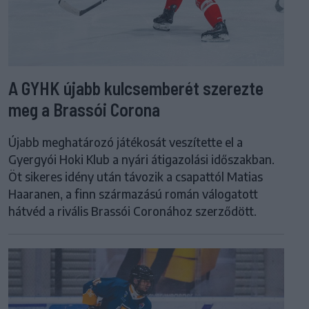
A GYHK újabb kulcsemberét szerezte
meg a Brassói Corona
Újabb meghatározó játékosát veszítette el a
Gyergyói Hoki Klub a nyári átigazolási időszakban.
Öt sikeres idény után távozik a csapattól Matias
Haaranen, a finn származású román válogatott
hátvéd a rivális Brassói Coronához szerződött.