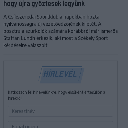
hogy újra győztesek legyünk
A Csíkszeredai Sportklub a napokban hozta
nyilvánosságra új vezetőedzőjének kilétét. A
posztra a szurkolók számára korábbról már ismerős
Staffan Lundh érkezik, aki most a Székely Sport
kérdéseire válaszolt.
HÍRLEVÉL
Iratkozzon fel hírlevelünkre, hogy elsőként értesüljön a
hírekről!