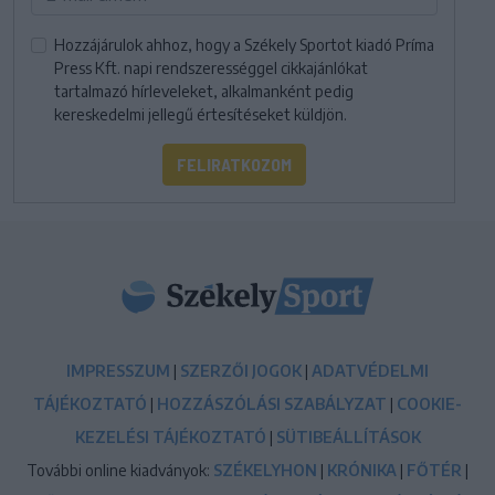
Hozzájárulok ahhoz, hogy a Székely Sportot kiadó Príma
Press Kft. napi rendszerességgel cikkajánlókat
tartalmazó hírleveleket, alkalmanként pedig
kereskedelmi jellegű értesítéseket küldjön.
FELIRATKOZOM
IMPRESSZUM
|
SZERZŐI JOGOK
|
ADATVÉDELMI
TÁJÉKOZTATÓ
|
HOZZÁSZÓLÁSI SZABÁLYZAT
|
COOKIE-
KEZELÉSI TÁJÉKOZTATÓ
|
SÜTIBEÁLLÍTÁSOK
További online kiadványok:
SZÉKELYHON
|
KRÓNIKA
|
FŐTÉR
|