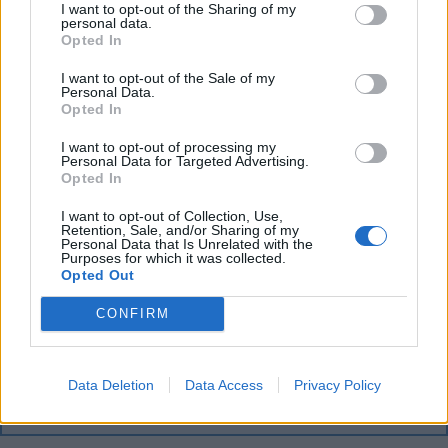
I want to opt-out of the Sharing of my
personal data.
Opted In
I want to opt-out of the Sale of my
Personal Data.
Opted In
I want to opt-out of processing my
FŐTÉR
Personal Data for Targeted Advertising.
Opted In
Már csak 4-5 napig működhet a jelenlegi
I want to opt-out of Collection, Use,
körülmények között a cernavodai
Retention, Sale, and/or Sharing of my
Personal Data that Is Unrelated with the
atomerőmű
Purposes for which it was collected.
Opted Out
Százszázalékos kamatra adott kölcsönt a
CONFIRM
letartóztatott uzsorás. Akár 40 fok is várható
vasárnap a nyugati országrészben.
Data Deletion
Data Access
Privacy Policy