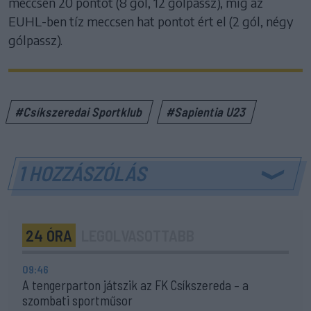
meccsen 20 pontot (8 gól, 12 gólpassz), míg az
EUHL-ben tíz meccsen hat pontot ért el (2 gól, négy
gólpassz).
#Csíkszeredai Sportklub
#Sapientia U23
1 HOZZÁSZÓLÁS
24 ÓRA
LEGOLVASOTTABB
09:46
A tengerparton játszik az FK Csíkszereda – a
szombati sportműsor