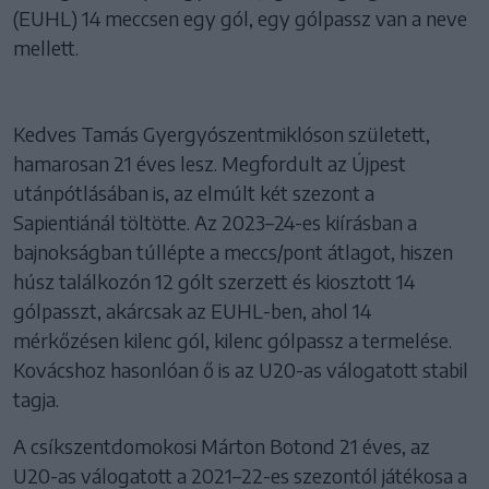
(EUHL) 14 meccsen egy gól, egy gólpassz van a neve
mellett.
Kedves Tamás Gyergyószentmiklóson született,
hamarosan 21 éves lesz. Megfordult az Újpest
utánpótlásában is, az elmúlt két szezont a
Sapientiánál töltötte. Az 2023–24-es kiírásban a
bajnokságban túllépte a meccs/pont átlagot, hiszen
húsz találkozón 12 gólt szerzett és kiosztott 14
gólpasszt, akárcsak az EUHL-ben, ahol 14
mérkőzésen kilenc gól, kilenc gólpassz a termelése.
Kovácshoz hasonlóan ő is az U20-as válogatott stabil
tagja.
A csíkszentdomokosi Márton Botond 21 éves, az
U20-as válogatott a 2021–22-es szezontól játékosa a