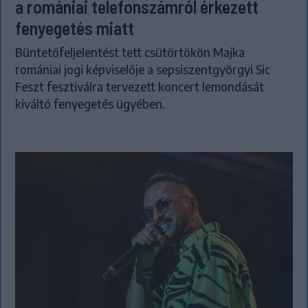
a romániai telefonszámról érkezett
fenyegetés miatt
Büntetőfeljelentést tett csütörtökön Majka
romániai jogi képviselője a sepsiszentgyörgyi Sic
Feszt fesztiválra tervezett koncert lemondását
kiváltó fenyegetés ügyében.