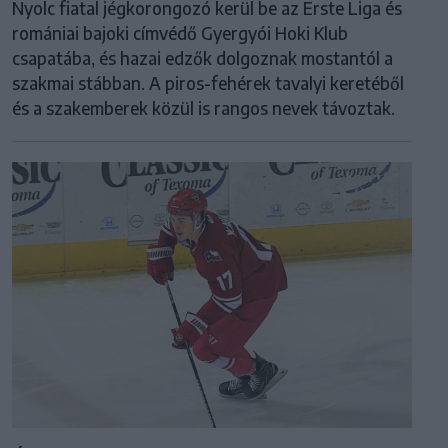
Nyolc fiatal jégkorongozó kerül be az Erste Liga és
romániai bajoki címvédő Gyergyói Hoki Klub
csapatába, és hazai edzők dolgoznak mostantól a
szakmai stábban. A piros-fehérek tavalyi keretéből
és a szakemberek közül is rangos nevek távoztak.