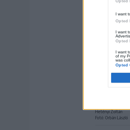
Opted 
I want t
Opted 
I want 
Advertis
Opted 
I want t
of my P
was col
Opted 
Hetényi Zoltán
Fotó: Orbán László