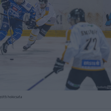
zötti hokicsata