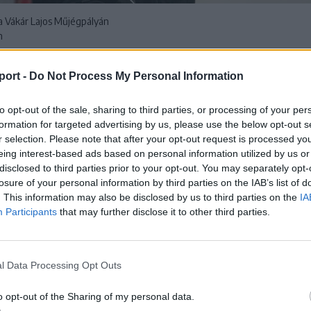
a Vákár Lajos Műjégpályán
n
sütörtök esti harmadik mérkőzésen megsérült Jevgenyij 
port -
Do Not Process My Personal Information
eklődtünk. „A belső keresztszalagja szakadt el, de nem t
vagy részlegesen. A széria hátralévő részében valószínűl
to opt-out of the sale, sharing to third parties, or processing of your per
formation for targeted advertising by us, please use the below opt-out s
bi vizsgálatokra, köztük MR-re lesz szükség, hogy kiderü
r selection. Please note that after your opt-out request is processed y
ése” – foglalta össze a Székely Sportnak Hetényi.
eing interest-based ads based on personal information utilized by us or
disclosed to third parties prior to your opt-out. You may separately opt-
olt eddig a DEAC-nak, rövid időn belül a második playoff
losure of your personal information by third parties on the IAB’s list of
t, hiszen március elején a magyar bajnoki döntőben 3:1-es
. This information may also be disclosed by us to third parties on the
IA
Participants
that may further disclose it to other third parties.
maradt alul a BJAHC-val szemben. A debreceniek vezetőe
 összeszedett idényt futottak, már a felkészülési meccse
ségesség és az, hogy beváltak az új igazolások.
l Data Processing Opt Outs
o opt-out of the Sharing of my personal data.