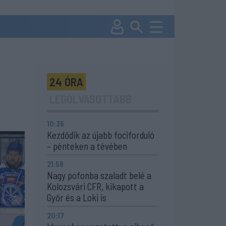
24 ÓRA
LEGOLVASOTTABB
10:36
Kezdődik az újabb fociforduló
– pénteken a tévében
21:58
Nagy pofonba szaladt belé a
Kolozsvári CFR, kikapott a
Győr és a Loki is
20:17