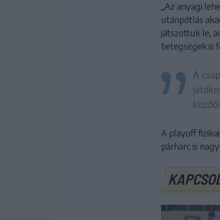
„Az anyagi lehe
utánpótlás aka
játszottuk le, 
betegségek is 
A csap
játéko
küzdős
A playoff fizik
párharc is nagy
KAPCSO