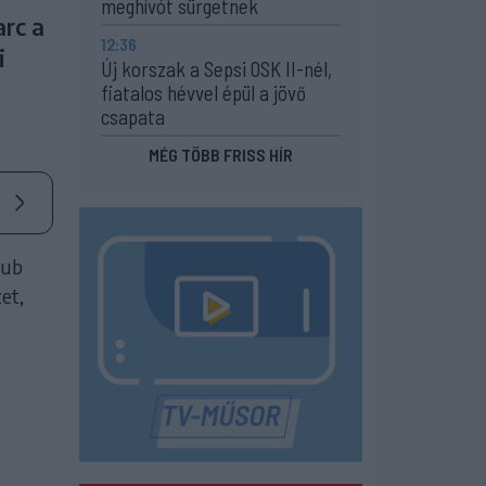
meghívót sürgetnek
arc a
12:36
i
Új korszak a Sepsi OSK II-nél,
fiatalos hévvel épül a jövő
csapata
MÉG TÖBB FRISS HÍR
lub
et,