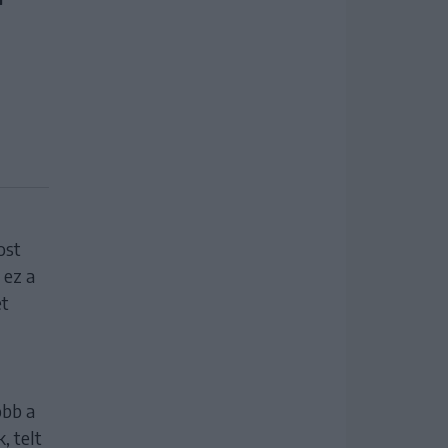
ost
 ez a
et
obb a
, telt