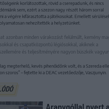
tőségeink korlátozottak, rövid a cserepadunk, és nincs
démiánk sem, ezért a szezon nagy részét három sorral
ami a végére kifárasztotta a játékosokat. Emellett sérülése
folyamatosan nehezítették a helyzetünket.
at azonban minden várakozást felülmúlt, kemény ma
sokkal és csapatközpontú légiósokkal, akiknek a
zellemére és teljesítményére nagyon büszkék vagyun
ailag megterhelő, kevés pihenőidőnk volt, és a Szereda elle
on szoros” – fejtette ki a DEAC vezetőedzője, Vaszjunyin.
LÓDÓ
Aranygóllal nyert 