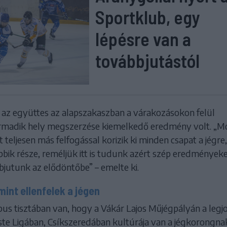
Sportklub, egy
lépésre van a
továbbjutástól
t az együttes az alapszakaszban a várakozásokon felül
 harmadik hely megszerzése kiemelkedő eredmény volt. „M
tt teljesen más felfogással korizik ki minden csapat a jégre,
bik része, reméljük itt is tudunk azért szép eredmények
bbjutunk az elődöntőbe” – emelte ki.
mint ellenfelek a jégen
pus tisztában van, hogy a Vákár Lajos Műjégpályán a legj
ste Ligában, Csíkszeredában kultúrája van a jégkorongnak