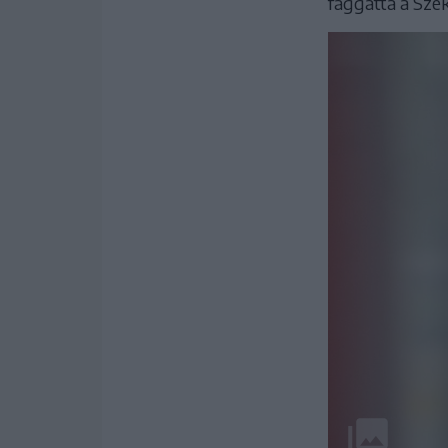
faggatta a Szék