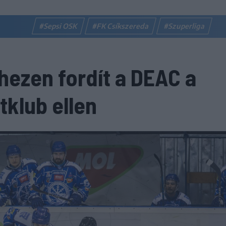
#Sepsi OSK
#FK Csíkszereda
#Szuperliga
hezen fordít a DEAC a
tklub ellen