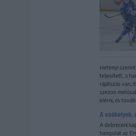
Hetényi szerin
teljesített, a
rájátszás van, i
szezon melósab
elérni, és tová
A székelyek, 
A debreceni ka
hangulat az Er