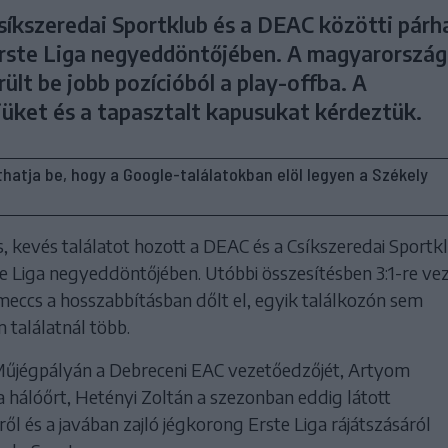
 Csíkszeredai Sportklub és a DEAC közötti párh
rste Liga negyeddöntőjében. A magyarország
ült be jobb pozícióból a play-offba. A
üket és a tapasztalt kapusukat kérdeztük.
líthatja be, hogy a Google-találatokban elöl legyen a Székely
, kevés találatot hozott a DEAC és a Csíkszeredai Sportk
e Liga negyeddöntőjében. Utóbbi összesítésben 3:1-re vez
meccs a hosszabbításban dőlt el, egyik találkozón sem
 találatnál több.
Műjégpályán a Debreceni EAC vezetőedzőjét, Artyom
a hálóőrt, Hetényi Zoltán a szezonban eddig látott
ől és a javában zajló jégkorong Erste Liga rájátszásáról