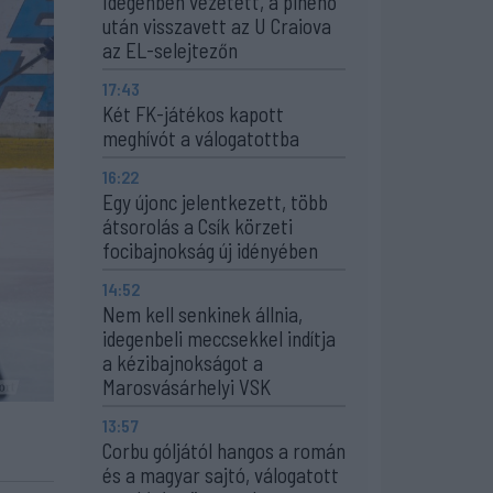
Idegenben vezetett, a pihenő
után visszavett az U Craiova
az EL-selejtezőn
17:43
Két FK-játékos kapott
meghívót a válogatottba
16:22
Egy újonc jelentkezett, több
átsorolás a Csík körzeti
focibajnokság új idényében
14:52
Nem kell senkinek állnia,
idegenbeli meccsekkel indítja
a kézibajnokságot a
Marosvásárhelyi VSK
13:57
Corbu góljától hangos a román
és a magyar sajtó, válogatott