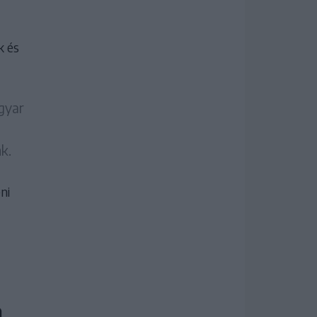
k és
gyar
k.
ni
a