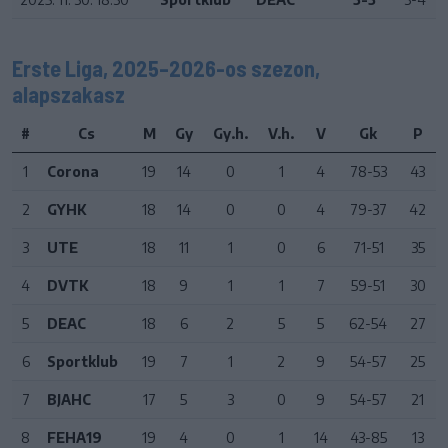
Erste Liga, 2025–2026-os szezon,
alapszakasz
#
Cs
M
Gy
Gy.h.
V.h.
V
Gk
P
1
Corona
19
14
0
1
4
78-53
43
2
GYHK
18
14
0
0
4
79-37
42
3
UTE
18
11
1
0
6
71-51
35
4
DVTK
18
9
1
1
7
59-51
30
5
DEAC
18
6
2
5
5
62-54
27
6
Sportklub
19
7
1
2
9
54-57
25
7
BJAHC
17
5
3
0
9
54-57
21
8
FEHA19
19
4
0
1
14
43-85
13