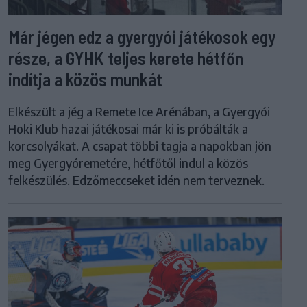
Már jégen edz a gyergyói játékosok egy
része, a GYHK teljes kerete hétfőn
indítja a közös munkát
Elkészült a jég a Remete Ice Arénában, a Gyergyói
Hoki Klub hazai játékosai már ki is próbálták a
korcsolyákat. A csapat többi tagja a napokban jön
meg Gyergyóremetére, hétfőtől indul a közös
felkészülés. Edzőmeccseket idén nem terveznek.