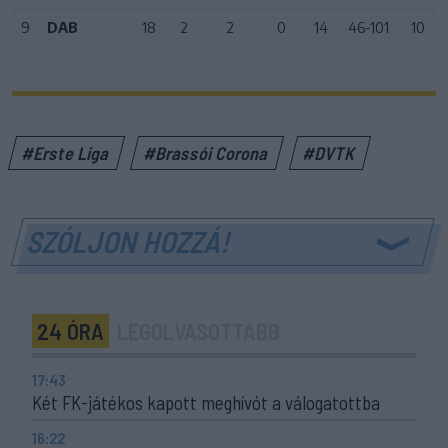
9
DAB
18
2
2
0
14
46-101
10
#Erste Liga
#Brassói Corona
#DVTK
SZÓLJON HOZZÁ!
24 ÓRA
LEGOLVASOTTABB
17:43
Két FK-játékos kapott meghívót a válogatottba
16:22