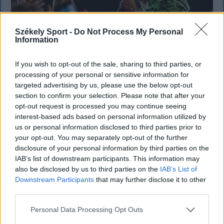
Székely Sport -
Do Not Process My Personal
Information
If you wish to opt-out of the sale, sharing to third parties, or
processing of your personal or sensitive information for
targeted advertising by us, please use the below opt-out
SZÉKELYHON
section to confirm your selection. Please note that after your
opt-out request is processed you may continue seeing
Életveszélyesen megfenyegették
interest-based ads based on personal information utilized by
Majkát, elmarad a sepsiszentgyörgyi
us or personal information disclosed to third parties prior to
your opt-out. You may separately opt-out of the further
koncertje
disclosure of your personal information by third parties on the
IAB’s list of downstream participants. This information may
Életveszélyes fenyegetést kapott Majka, ezért
also be disclosed by us to third parties on the
IAB’s List of
elmarad a sepsiszentgyörgyi koncertje. Az előadó
Downstream Participants
that may further disclose it to other
közösségi oldalán azt írta, ismeretlenek azt is
third parties.
tudják, hol szállnának meg, kik biztosítanák a
Personal Data Processing Opt Outs
rendezvényt és milyen útvonalon közlekednének