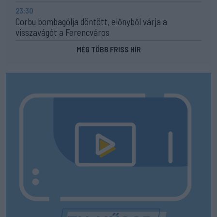
23:30
Corbu bombagólja döntött, előnyből várja a
visszavágót a Ferencváros
MÉG TÖBB FRISS HÍR