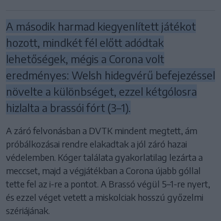
A második harmad kiegyenlített játékot
hozott, mindkét fél előtt adódtak
lehetőségek, mégis a Corona volt
eredményes: Welsh hidegvérű befejezéssel
növelte a különbséget, ezzel kétgólosra
hizlalta a brassói fórt (3–1).
A záró felvonásban a DVTK mindent megtett, ám
próbálkozásai rendre elakadtak a jól záró hazai
védelemben. Kóger találata gyakorlatilag lezárta a
meccset, majd a végjátékban a Corona újabb góllal
tette fel az i-re a pontot. A Brassó végül 5–1-re nyert,
és ezzel véget vetett a miskolciak hosszú győzelmi
szériájának.