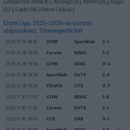
Gólszerzők: Piche (6.), Részegh (9.), Welsh (24.), Kóger
(52.), Gajdó (56.) illetve Csíki (4.).
Erste Liga, 2025–2026-os szezon,
alapszakasz, Tizenegyedik hét
2025. 11. 26. 18:30
GYHK
Sportklub
2-1
2025. 11. 28. 18:30
Corona
BJAHC
5-2
2025. 11. 28. 18:30
GYHK
DEAC
0-4
2025. 11. 28. 18:30
Sportklub
DVTK
2-3
2025. 11. 28. 19:30
FEHA19
UTE
0-7
2025. 11. 30. 17:00
GYHK
BJAHC
1-6
2025. 11. 30. 17:30
Corona
DVTK
5-1
2025. 11. 30. 18:00
UTE
DAB
9-2
2025. 11. 30. 18:30
Sportklub
DEAC
3-3
3-4