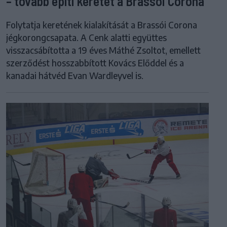
– tovább építi keretét a Brassói Corona
Folytatja keretének kialakítását a Brassói Corona
jégkorongcsapata. A Cenk alatti együttes
visszacsábította a 19 éves Máthé Zsoltot, emellett
szerződést hosszabbított Kovács Előddel és a
kanadai hátvéd Evan Wardleyvel is.