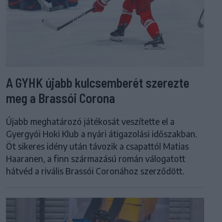
A GYHK újabb kulcsemberét szerezte
meg a Brassói Corona
Újabb meghatározó játékosát veszítette el a
Gyergyói Hoki Klub a nyári átigazolási időszakban.
Öt sikeres idény után távozik a csapattól Matias
Haaranen, a finn származású román válogatott
hátvéd a rivális Brassói Coronához szerződött.