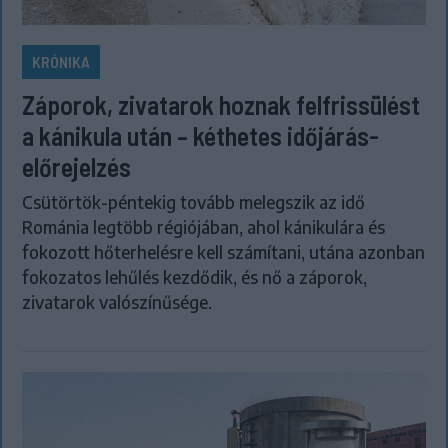
KRÓNIKA
Záporok, zivatarok hoznak felfrissülést
a kánikula után – kéthetes időjárás-
előrejelzés
Csütörtök-péntekig tovább melegszik az idő
Románia legtöbb régiójában, ahol kánikulára és
fokozott hőterhelésre kell számítani, utána azonban
fokozatos lehűlés kezdődik, és nő a záporok,
zivatarok valószínűsége.