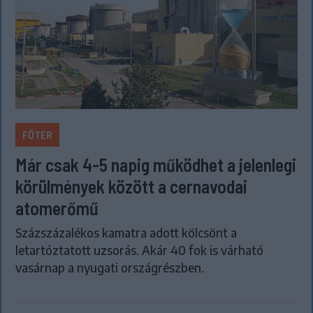
FŐTÉR
Már csak 4-5 napig működhet a jelenlegi
körülmények között a cernavodai
atomerőmű
Százszázalékos kamatra adott kölcsönt a
letartóztatott uzsorás. Akár 40 fok is várható
vasárnap a nyugati országrészben.