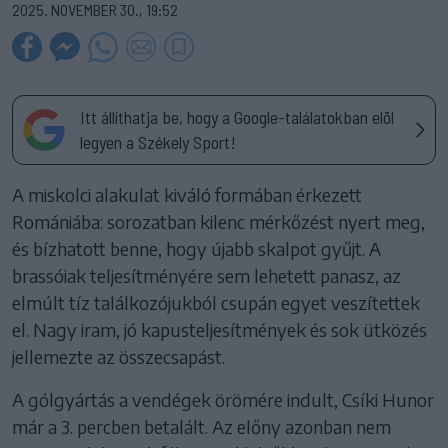
2025. NOVEMBER 30., 19:52
Itt állíthatja be, hogy a Google-találatokban elöl
legyen a Székely Sport!
A miskolci alakulat kiváló formában érkezett
Romániába: sorozatban kilenc mérkőzést nyert meg,
és bízhatott benne, hogy újabb skalpot gyűjt. A
brassóiak teljesítményére sem lehetett panasz, az
elmúlt tíz találkozójukból csupán egyet veszítettek
el. Nagy iram, jó kapusteljesítmények és sok ütközés
jellemezte az összecsapást.
A gólgyártás a vendégek örömére indult, Csíki Hunor
már a 3. percben betalált. Az előny azonban nem