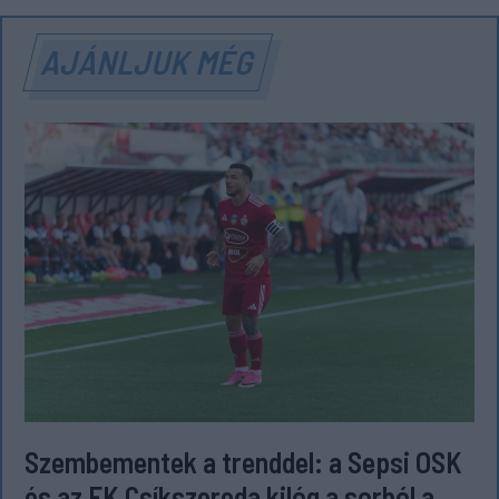
AJÁNLJUK MÉG
Szembementek a trenddel: a Sepsi OSK
és az FK Csíkszereda kilóg a sorból a