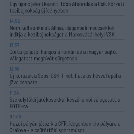
Egy újonc jelentkezett, több átsorolás a Csík körzeti
focibajnokság új idényében
14:52
Nem kell senkinek állnia, idegenbeli meccsekkel
indítja a kézibajnokságot a Marosvásárhelyi VSK
13:57
Corbu góljától hangos a román és a magyar sajtó,
válogatott meghívót sürgetnek
12:36
Új korszak a Sepsi OSK II-nél, fiatalos hévvel épül a
jövő csapata
11:24
Székelyföldi játékosokkal készül a női válogatott a
FOTE-ra
09:49
Hazai pályán játszik a CFR, idegenben lép pályára a
Craiova – a csütörtöki sportműsor