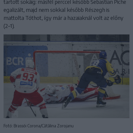
tartott sokáig: másfél perccel később Sebastian Piche
egalizált, majd nem sokkal később Részegh is
mattolta Tóthot, így már a hazaiaknál volt az előny
(2–1).
Fotó: Brassói Corona/Cătălina Zorojanu