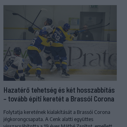
Hazatérő tehetség és két hosszabbítás
– tovább építi keretét a Brassói Corona
Folytatja keretének kialakítását a Brassói Corona
jégkorongcsapata. A Cenk alatti együttes
visszacsábította a 19 éves Máthé Zsoltot, emellett