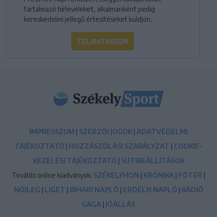
tartalmazó hírleveleket, alkalmanként pedig
kereskedelmi jellegű értesítéseket küldjön.
FELIRATKOZOM
IMPRESSZUM
|
SZERZŐI JOGOK
|
ADATVÉDELMI
TÁJÉKOZTATÓ
|
HOZZÁSZÓLÁSI SZABÁLYZAT
|
COOKIE-
KEZELÉSI TÁJÉKOZTATÓ
|
SÜTIBEÁLLÍTÁSOK
További online kiadványok:
SZÉKELYHON
|
KRÓNIKA
|
FŐTÉR
|
NŐILEG
|
LIGET
|
BIHARI NAPLÓ
|
ERDÉLYI NAPLÓ
|
RÁDIÓ
GAGA
|
JÓÁLLÁS