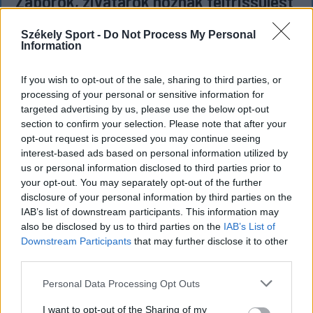
Záporok, zivatarok hoznak felfrissülést
a kánikula után – kéthetes időjárás-
Székely Sport -
Do Not Process My Personal
előrejelzés
Information
Csütörtök-péntekig tovább melegszik az idő
If you wish to opt-out of the sale, sharing to third parties, or
Románia legtöbb régiójában, ahol kánikulára és
processing of your personal or sensitive information for
fokozott hőterhelésre kell számítani, utána azonban
targeted advertising by us, please use the below opt-out
fokozatos lehűlés kezdődik, és nő a záporok,
section to confirm your selection. Please note that after your
zivatarok valószínűsége.
opt-out request is processed you may continue seeing
interest-based ads based on personal information utilized by
us or personal information disclosed to third parties prior to
your opt-out. You may separately opt-out of the further
disclosure of your personal information by third parties on the
IAB’s list of downstream participants. This information may
also be disclosed by us to third parties on the
IAB’s List of
Downstream Participants
that may further disclose it to other
third parties.
Personal Data Processing Opt Outs
I want to opt-out of the Sharing of my