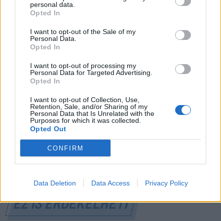
personal data.
Opted In
I want to opt-out of the Sale of my
Personal Data.
FŐTÉR
Opted In
Már csak 4-5 napig működhet a jelenlegi
I want to opt-out of processing my
Personal Data for Targeted Advertising.
körülmények között a cernavodai
Opted In
atomerőmű
I want to opt-out of Collection, Use,
Retention, Sale, and/or Sharing of my
Százszázalékos kamatra adott kölcsönt a
Personal Data that Is Unrelated with the
Purposes for which it was collected.
letartóztatott uzsorás. Akár 40 fok is várható
Opted Out
vasárnap a nyugati országrészben.
CONFIRM
Data Deletion
Data Access
Privacy Policy
EZ IS ÉRDEKELHETI