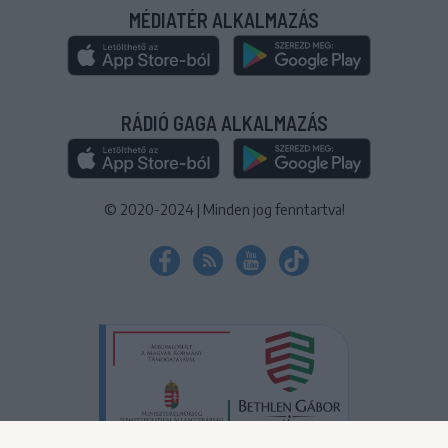
MÉDIATÉR ALKALMAZÁS
RÁDIÓ GAGA ALKALMAZÁS
© 2020-2024
|
Minden jog fenntartva!