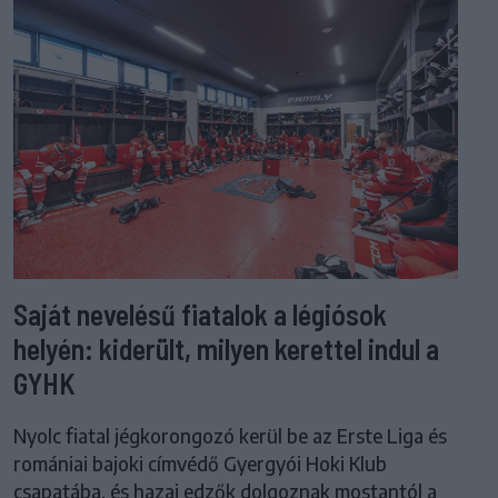
Saját nevelésű fiatalok a légiósok
helyén: kiderült, milyen kerettel indul a
GYHK
Nyolc fiatal jégkorongozó kerül be az Erste Liga és
romániai bajoki címvédő Gyergyói Hoki Klub
csapatába, és hazai edzők dolgoznak mostantól a