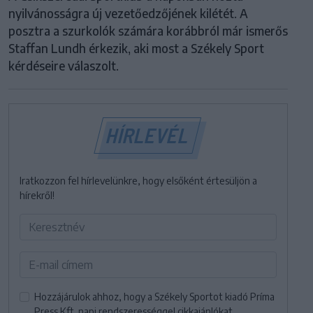
nyilvánosságra új vezetőedzőjének kilétét. A
posztra a szurkolók számára korábbról már ismerős
Staffan Lundh érkezik, aki most a Székely Sport
kérdéseire válaszolt.
HÍRLEVÉL
Iratkozzon fel hírlevelünkre, hogy elsőként értesüljön a
hírekről!
Hozzájárulok ahhoz, hogy a Székely Sportot kiadó Príma
Press Kft. napi rendszerességgel cikkajánlókat