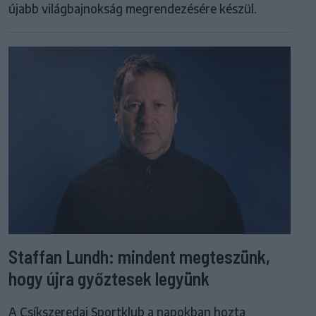
újabb világbajnokság megrendezésére készül.
Staffan Lundh: mindent megteszünk,
hogy újra győztesek legyünk
A Csíkszeredai Sportklub a napokban hozta