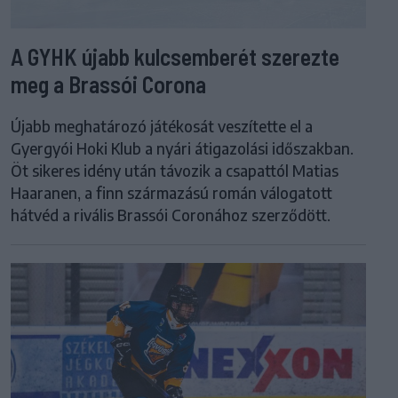
A GYHK újabb kulcsemberét szerezte
meg a Brassói Corona
Újabb meghatározó játékosát veszítette el a
Gyergyói Hoki Klub a nyári átigazolási időszakban.
Öt sikeres idény után távozik a csapattól Matias
Haaranen, a finn származású román válogatott
hátvéd a rivális Brassói Coronához szerződött.