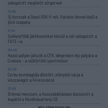
válogatott meghívót sürgetnek
12:36
Új korszak a Sepsi OSK II-nél, fiatalos hévvel épül a
jövő csapata
11:24
Székelyföldi játékosokkal készül a női válogatott a
FOTE-ra
09:49
Hazai pályán játszik a CFR, idegenben lép pályára a
Craiova – a csütörtöki sportműsor
23:30
Corbu bombagólja döntött, előnyből várja a
visszavágót a Ferencváros
21:08
Drámai meccsen, a hosszabbításban búcsúzott a
kupától a Kézdivásárhelyi SE
MÉG TÖBB FRISS HÍR