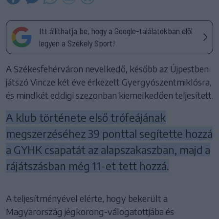
Itt állíthatja be, hogy a Google-találatokban elöl
legyen a Székely Sport!
A Székesfehérváron nevelkedő, később az Újpestben
játszó Vincze két éve érkezett Gyergyószentmiklósra,
és mindkét eddigi szezonban kiemelkedően teljesített.
A klub története első trófeájának
megszerzéséhez 39 ponttal segítette hozzá
a GYHK csapatát az alapszakaszban, majd a
rájátszásban még 11-et tett hozzá.
A teljesítményével elérte, hogy bekerült a
Magyarország jégkorong-válogatottjába és