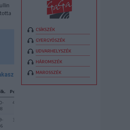
ullin
totta
CSÍKSZÉK
GYERGYÓSZÉK
UDVARHELYSZÉK
HÁROMSZÉK
MAROSSZÉK
akasz
lk.
Pont
10-
42
28
9-
37
46