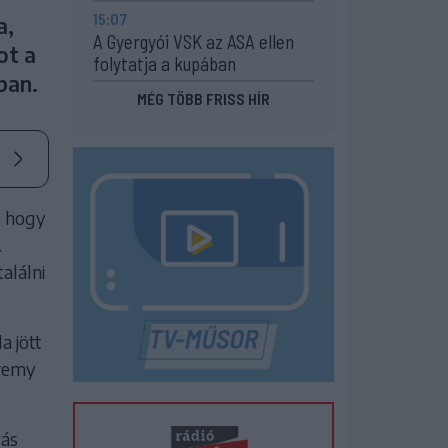
15:07
a,
A Gyergyói VSK az ASA ellen
ot a
folytatja a kupában
ban.
MÉG TÖBB FRISS HÍR
, hogy
.
alálni
a jött
eremy
yás