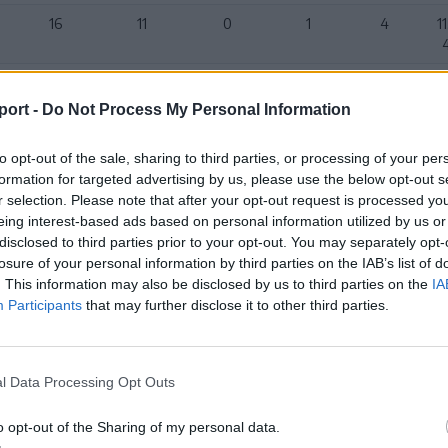
16
11
0
1
4
1
16
9
1
0
6
9
port -
Do Not Process My Personal Information
i
16
9
0
1
6
9
to opt-out of the sale, sharing to third parties, or processing of your per
formation for targeted advertising by us, please use the below opt-out s
r selection. Please note that after your opt-out request is processed y
16
8
0
1
7
1
eing interest-based ads based on personal information utilized by us or
disclosed to third parties prior to your opt-out. You may separately opt-
16
4
0
1
11
5
losure of your personal information by third parties on the IAB’s list of
. This information may also be disclosed by us to third parties on the
IA
Participants
that may further disclose it to other third parties.
16
2
1
0
13
4
16
0
0
0
16
2
l Data Processing Opt Outs
3
o opt-out of the Sharing of my personal data.