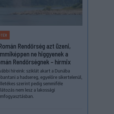
ŐTÉR
Román Rendőrség azt üzeni,
mmiképpen ne higgyenek a
mán Rendőrségnek – hírmix
ábbi híreink: sziklát akart a Dunába
bantani a hadsereg, egyelőre sikertelenül,
illetékes szerint pedig semmiféle
látozás nem lesz a lakossági
amfogyasztásban.