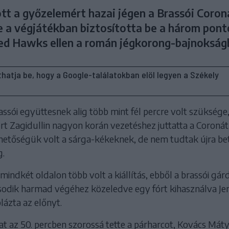
t a győzelemért hazai jégen a Brassói Coron
e a végjátékban biztosította be a három pont
ed Hawks ellen a román jégkorong-bajnokság
líthatja be, hogy a Google-találatokban elöl legyen a Székely
ssói együttesnek alig több mint fél percre volt szüksége
ert Zagidullin nagyon korán vezetéshez juttatta a Coronát
hetőségük volt a sárga-kékeknek, de nem tudtak újra bet
g.
mindkét oldalon több volt a kiállítás, ebből a brassói gárd
ásodik harmad végéhez közeledve egy fórt kihasználva J
ázta az előnyt.
at az 50. percben szorossá tette a párharcot, Kovács Mát