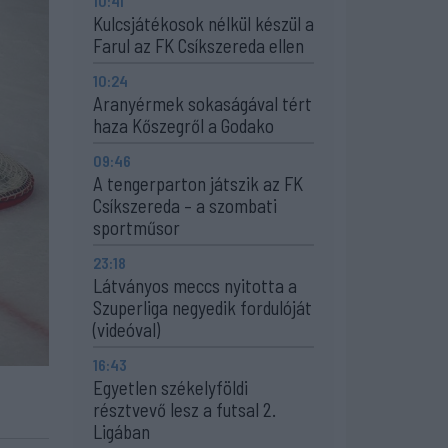
10:41
Kulcsjátékosok nélkül készül a
Farul az FK Csíkszereda ellen
10:24
Aranyérmek sokaságával tért
haza Kőszegről a Godako
09:46
A tengerparton játszik az FK
Csíkszereda – a szombati
sportműsor
23:18
Látványos meccs nyitotta a
Szuperliga negyedik fordulóját
(videóval)
16:43
Egyetlen székelyföldi
résztvevő lesz a futsal 2.
Ligában