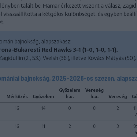
őnyben talált be. Hamar érkezett viszont a válasz, Zagid
l visszaállította a kétgólos különbséget, és egyben beállí
t.
omán bajnokság, alapszakasz:
ona–Bukaresti Red Hawks 3–1 (1–0, 1–0, 1–1).
agidullin (2., 53.), Welsh (36.), illetve Kovács Mátyás (50.).
omániai bajnokság, 2025–2026-os szezon, alapsz
Győzelem
Vereség
Mérkőzés
Győzelem
h.u.
h.u.
Vereség
Gó
16
14
0
0
2
1
16
11
2
0
3
9