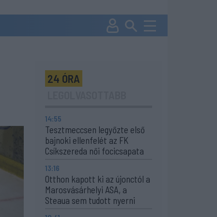
24 ÓRA
LEGOLVASOTTABB
14:55
Tesztmeccsen legyőzte első
bajnoki ellenfelét az FK
Csíkszereda női focicsapata
13:16
Otthon kapott ki az újonctól a
Marosvásárhelyi ASA, a
Steaua sem tudott nyerni