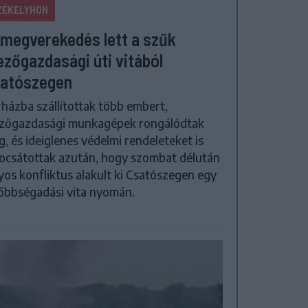
ZÉKELYHON
megverekedés lett a szűk
zőgazdasági úti vitából
atószegen
házba szállítottak több embert,
zőgazdasági munkagépek rongálódtak
, és ideiglenes védelmi rendeleteket is
ocsátottak azután, hogy szombat délután
yos konfliktus alakult ki Csatószegen egy
őbbségadási vita nyomán.