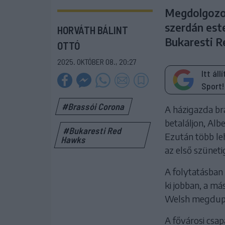
Megdolgozot
szerdán est
HORVÁTH BÁLINT
Bukaresti R
OTTÓ
2025. OKTÓBER 08., 20:27
Itt ál
Sport!
#Brassói Corona
A házigazda bra
betaláljon, Alb
#Bukaresti Red
Ezután több le
Hawks
az első szüneti
A folytatásban 
ki jobban, a m
Welsh megdupl
A fővárosi csap