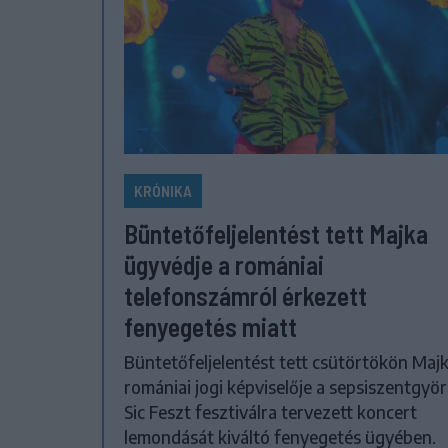
KRÓNIKA
Büntetőfeljelentést tett Majka
ügyvédje a romániai
telefonszámról érkezett
fenyegetés miatt
Büntetőfeljelentést tett csütörtökön Maj
romániai jogi képviselője a sepsiszentgyör
Sic Feszt fesztiválra tervezett koncert
lemondását kiváltó fenyegetés ügyében.