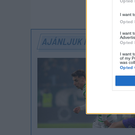
Opted 
SZÓLJON
I want t
Opted 
I want 
Advertis
AJÁNLJUK MÉG
Opted 
I want t
of my P
was col
Opted 