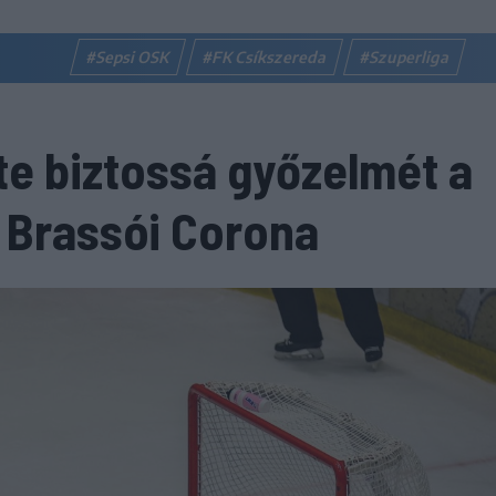
#Sepsi OSK
#FK Csíkszereda
#Szuperliga
te biztossá győzelmét a
 Brassói Corona