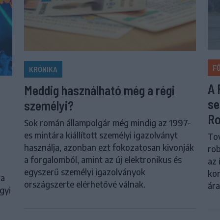
F
KRÓNIKA
A 
Meddig használható még a régi
se
személyi?
Ro
Sok román állampolgár még mindig az 1997-
es mintára kiállított személyi igazolványt
Tov
használja, azonban ezt fokozatosan kivonják
rob
a forgalomból, amint az új elektronikus és
az 
egyszerű személyi igazolványok
kor
ka
országszerte elérhetővé válnak.
ár
gyi