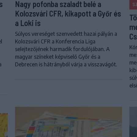
s
Nagy pofonba szaladt belé a
S
Kolozsvári CFR, kikapott a Győr és
Tö
a Loki is
me
Súlyos vereséget szenvedett hazai pályán a
Cs
l
Kolozsvári CFR a Konferencia Liga
Kór
selejtezőjének harmadik fordulójában. A
me
magyar színeket képviselő Győr és a
meg
a
Debrecen is hátrányból várja a visszavágót.
kib
súl
els