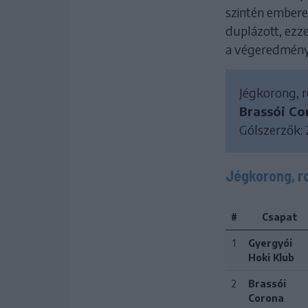
szintén emberel
duplázott, ezze
a végeredmény
Jégkorong, r
Brassói Cor
Gólszerzők: Z
Jégkorong, r
#
Csapat
1
Gyergyói
Hoki Klub
2
Brassói
Corona