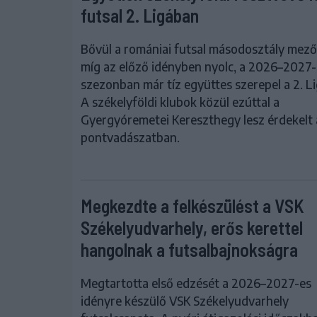
futsal 2. Ligában
Bővül a romániai futsal másodosztály mező
míg az előző idényben nyolc, a 2026–2027-
szezonban már tíz együttes szerepel a 2. L
A székelyföldi klubok közül ezúttal a
Gyergyóremetei Kereszthegy lesz érdekelt 
pontvadászatban.
Megkezdte a felkészülést a VSK
Székelyudvarhely, erős kerettel
hangolnak a futsalbajnokságra
Megtartotta első edzését a 2026–2027-es
idényre készülő VSK Székelyudvarhely