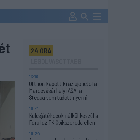
ét
24 ÓRA
LEGOLVASOTTABB
13:16
Otthon kapott ki az újonctól a
Marosvásárhelyi ASA, a
Steaua sem tudott nyerni
10:41
Kulcsjátékosok nélkül készül a
Farul az FK Csíkszereda ellen
10:24