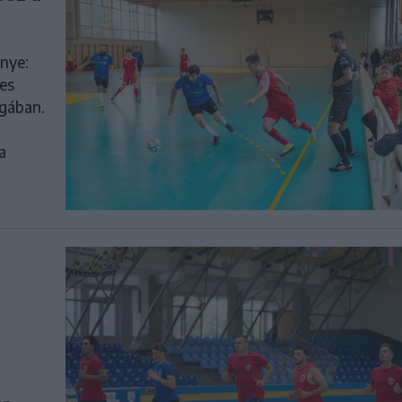
nye:
es
igában.
a