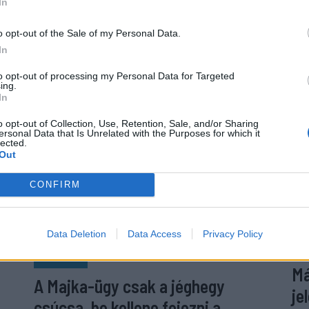
In
súl
els
o opt-out of the Sale of my Personal Data.
In
to opt-out of processing my Personal Data for Targeted
ing.
In
o opt-out of Collection, Use, Retention, Sale, and/or Sharing
ersonal Data that Is Unrelated with the Purposes for which it
lected.
Out
CONFIRM
Data Deletion
Data Access
Privacy Policy
F
KRÓNIKA
Má
A Majka-ügy csak a jéghegy
je
csúcsa, be kellene fejezni a