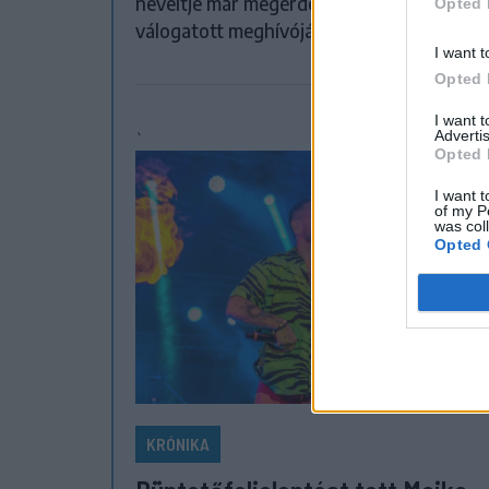
neveltje már megérdemelné a román
Opted 
válogatott meghívóját.
I want t
Opted 
I want 
Advertis
`
Opted 
I want t
of my P
was col
Opted 
KRÓNIKA