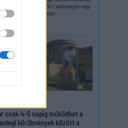
yos konfliktus alakult ki Csatószegen egy
őbbségadási vita nyomán.
ŐTÉR
r csak 4-5 napig működhet a
lenlegi körülmények között a