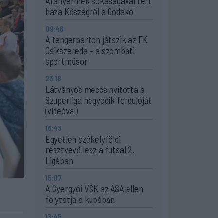
Aranyérmek sokaságával tért
haza Kőszegről a Godako
09:46
A tengerparton játszik az FK
Csíkszereda – a szombati
sportműsor
23:18
Látványos meccs nyitotta a
Szuperliga negyedik fordulóját
(videóval)
16:43
Egyetlen székelyföldi
résztvevő lesz a futsal 2.
Ligában
15:07
A Gyergyói VSK az ASA ellen
folytatja a kupában
13:45