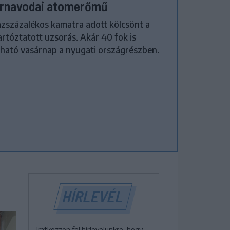
rnavodai atomerőmű
zszázalékos kamatra adott kölcsönt a
artóztatott uzsorás. Akár 40 fok is
ható vasárnap a nyugati országrészben.
HÍRLEVÉL
Iratkozzon fel hírlevelünkre, hogy