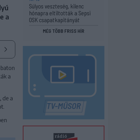
Súlyos veszteség, kilenc
lyú
hónapra eltiltották a Sepsi
e a
OSK csapatkapitányát
MÉG TÖBB FRISS HÍR
mbaton
ták a
 de a
t.
ben