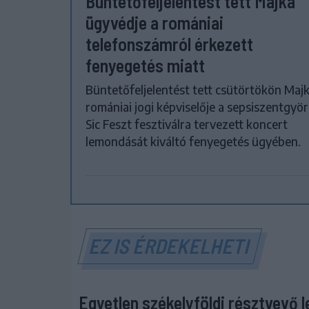
Büntetőfeljelentést tett Majka
ügyvédje a romániai
telefonszámról érkezett
fenyegetés miatt
Büntetőfeljelentést tett csütörtökön Maj
romániai jogi képviselője a sepsiszentgyör
Sic Feszt fesztiválra tervezett koncert
lemondását kiváltó fenyegetés ügyében.
EZ IS ÉRDEKELHETI
Egyetlen székelyföldi résztvevő l