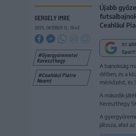
Újabb győze
futsalbajno
GERGELY IMRE
Ceahlăul Pi
2025. OKTÓBER 11., 19:43
Itt ál
Sport!
#Gyergyóremetei
Kereszthegy
A bajnokság má
délben, és a kö
#Ceahlăul Piatra
Neamț
mérkőzést, és 
A második játé
Kereszthegy SK
A gyergyóremet
játssza, ahol az