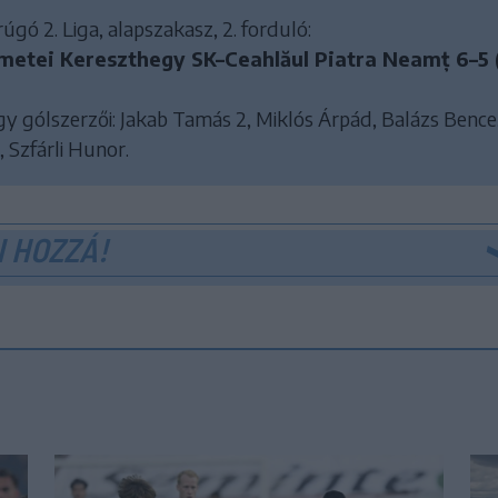
gó 2. Liga, alapszakasz, 2. forduló:
etei Kereszthegy SK–Ceahlăul Piatra Neamț 6–5 
y gólszerzői: Jakab Tamás 2, Miklós Árpád, Balázs Bence
, Szfárli Hunor.
 HOZZÁ!