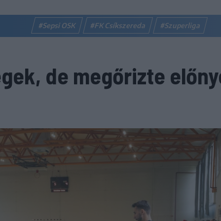
#Sepsi OSK
#FK Csíkszereda
#Szuperliga
gek, de megőrizte előny