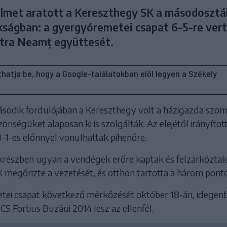
lmet aratott a Kereszthegy SK a másodosztá
kságban: a gyergyóremetei csapat 6–5-re vert
atra Neamț együttesét.
líthatja be, hogy a Google-találatokban elöl legyen a Székely
sodik fordulójában a Kereszthegy volt a házigazda szo
zönségüket alaposan ki is szolgálták. Az elejétől irányítot
3–1-es előnnyel vonulhattak pihenőre.
krészben ugyan a vendégek erőre kaptak és felzárkóztak,
 megőrizte a vezetését, és otthon tartotta a három ponto
ei csapat következő mérkőzését október 18-án, idegen
 CS Fortius Buzăui 2014 lesz az ellenfél.