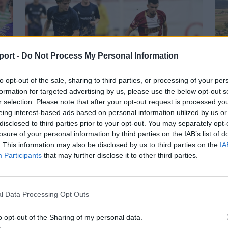
port -
Do Not Process My Personal Information
to opt-out of the sale, sharing to third parties, or processing of your per
formation for targeted advertising by us, please use the below opt-out s
r selection. Please note that after your opt-out request is processed y
eing interest-based ads based on personal information utilized by us or
s
Nagy pofonba szaladt belé a
S
disclosed to third parties prior to your opt-out. You may separately opt-
Kolozsvári CFR, kikapott a Győr és
losure of your personal information by third parties on the IAB’s list of
Tö
a Loki is
. This information may also be disclosed by us to third parties on the
IA
me
Participants
that may further disclose it to other third parties.
Súlyos vereséget szenvedett hazai pályán a
Cs
l
Kolozsvári CFR a Konferencia Liga
Kór
selejtezőjének harmadik fordulójában. A
l Data Processing Opt Outs
me
magyar színeket képviselő Győr és a
meg
a
Debrecen is hátrányból várja a visszavágót.
o opt-out of the Sharing of my personal data.
kib