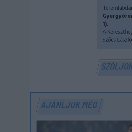
Teremlabdarú
Gyergyórem
1).
A Keresztheg
Szőcs László
SZÓLJON
AJÁNLJUK MÉG