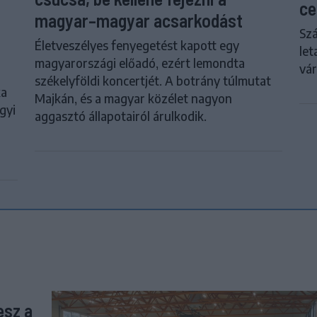
ce
magyar–magyar acsarkodást
Szá
Életveszélyes fenyegetést kapott egy
let
magyarországi előadó, ezért lemondta
vár
székelyföldi koncertjét. A botrány túlmutat
ka
Majkán, és a magyar közélet nagyon
gyi
aggasztó állapotairól árulkodik.
esz a