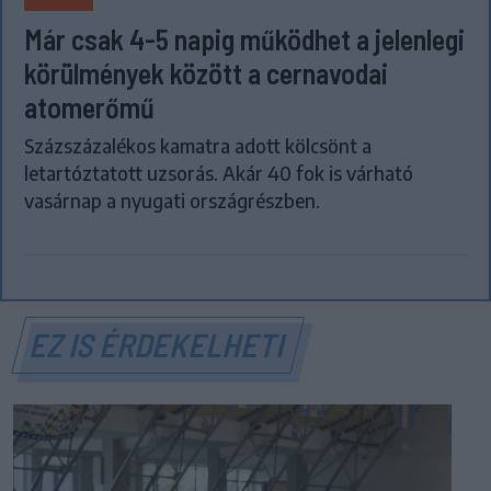
Már csak 4-5 napig működhet a jelenlegi
körülmények között a cernavodai
atomerőmű
Százszázalékos kamatra adott kölcsönt a
letartóztatott uzsorás. Akár 40 fok is várható
vasárnap a nyugati országrészben.
EZ IS ÉRDEKELHETI