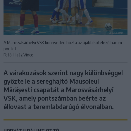
A Marosvásárhelyi VSK könnyedén hozta az újabb kötelező három
pontot
Fotó: Haáz Vince
A várakozások szerint nagy különbséggel
győzte le a sereghajtó Mausoleul
Mărășești csapatát a Marosvásárhelyi
VSK, amely pontszámban beérte az
éllovast a teremlabdarúgó élvonalban.
HORVÁTH BÁLINT OTTÓ