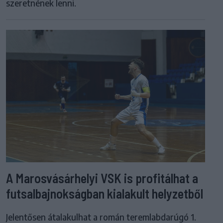
szeretnének lenni.
A Marosvásárhelyi VSK is profitálhat a
futsalbajnokságban kialakult helyzetből
Jelentősen átalakulhat a román teremlabdarúgó 1.