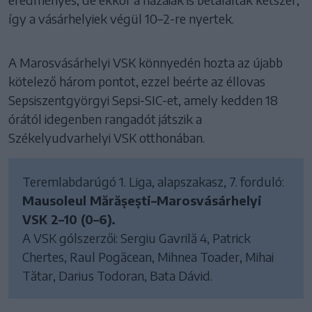
így a vásárhelyiek végül 10–2-re nyertek.
A Marosvásárhelyi VSK könnyedén hozta az újabb
kötelező három pontot, ezzel beérte az éllovas
Sepsiszentgyörgyi Sepsi-SIC-et, amely kedden 18
órától idegenben rangadót játszik a
Székelyudvarhelyi VSK otthonában.
Teremlabdarúgó 1. Liga, alapszakasz, 7. forduló:
Mausoleul Mărășești–Marosvásárhelyi
VSK 2–10 (0–6).
A VSK gólszerzői: Sergiu Gavrilă 4, Patrick
Chertes, Raul Pogăcean, Mihnea Toader, Mihai
Tătar, Darius Todoran, Bata Dávid.