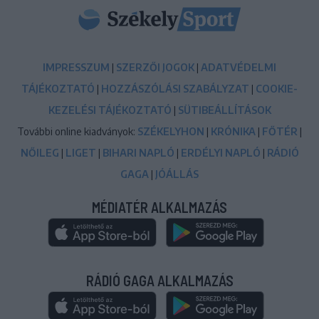
IMPRESSZUM
|
SZERZŐI JOGOK
|
ADATVÉDELMI
TÁJÉKOZTATÓ
|
HOZZÁSZÓLÁSI SZABÁLYZAT
|
COOKIE-
KEZELÉSI TÁJÉKOZTATÓ
|
SÜTIBEÁLLÍTÁSOK
További online kiadványok:
SZÉKELYHON
|
KRÓNIKA
|
FŐTÉR
|
NŐILEG
|
LIGET
|
BIHARI NAPLÓ
|
ERDÉLYI NAPLÓ
|
RÁDIÓ
GAGA
|
JÓÁLLÁS
MÉDIATÉR ALKALMAZÁS
RÁDIÓ GAGA ALKALMAZÁS