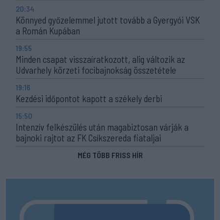
20:34
Könnyed győzelemmel jutott tovább a Gyergyói VSK
a Román Kupában
19:55
Minden csapat visszaíratkozott, alig változik az
Udvarhely körzeti focibajnokság összetétele
19:16
Kezdési időpontot kapott a székely derbi
15:50
Intenzív felkészülés után magabiztosan várják a
bajnoki rajtot az FK Csíkszereda fiataljai
MÉG TÖBB FRISS HÍR