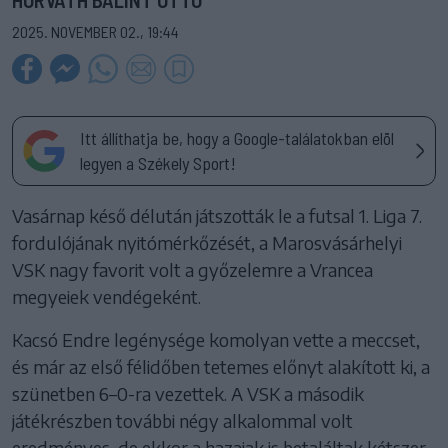
2025. NOVEMBER 02., 19:44
Itt állíthatja be, hogy a Google-találatokban elöl
legyen a Székely Sport!
Vasárnap késő délután játszották le a futsal 1. Liga 7.
fordulójának nyitómérkőzését, a Marosvásárhelyi
VSK nagy favorit volt a győzelemre a Vrancea
megyeiek vendégeként.
Kacsó Endre legénysége komolyan vette a meccset,
és már az első félidőben tetemes előnyt alakított ki, a
szünetben 6–0-ra vezettek. A VSK a második
játékrészben további négy alkalommal volt
eredményes, de ekkor a hazaiak is betaláltak kétszer,