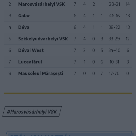
2
Marosvásárhelyi VSK
7
4
2
1
28-21
14
3
Galac
6
4
1
1
46-16
13
4
Déva
6
4
1
1
38-22
13
5
Székelyudvarhelyi VSK
7
4
0
3
33-29
12
6
Dévai West
7
2
0
5
34-40
6
7
Luceafărul
7
1
0
6
10-31
3
8
Mausoleul Mărăşeşti
7
0
0
7
17-70
0
#Marosvásárhelyi VSK