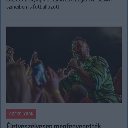
színeiben is futballozott.
SZÉKELYHON
Életveszélyesen megfenyegették