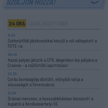
SZÓLJON HOZZÁ!
24 ÓRA
LEGOLVASOTTABB
11:24
Székelyföldi játékosokkal készül a női válogatott a
FOTE-ra
09:49
Hazai pályán játszik a CFR, idegenben lép pályára a
Craiova – a csütörtöki sportműsor
23:30
Corbu bombagólja döntött, előnyből várja a
visszavágót a Ferencváros
21:08
Drámai meccsen, a hosszabbításban búcsúzott a
kupától a Kézdivásárhelyi SE