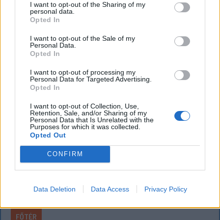
I want to opt-out of the Sharing of my
personal data.
Majka életveszélyes fenyegetést kapott, és emiatt
Opted In
lemondta a sepsiszentgyörgyi SIC Fesztre tervezett
koncertjét. Majka ezt szerdán a Facebook-oldalán
I want to opt-out of the Sale of my
Personal Data.
jelentette be.
Opted In
I want to opt-out of processing my
Personal Data for Targeted Advertising.
Opted In
I want to opt-out of Collection, Use,
Retention, Sale, and/or Sharing of my
Personal Data that Is Unrelated with the
Purposes for which it was collected.
Opted Out
CONFIRM
Data Deletion
Data Access
Privacy Policy
FŐTÉR