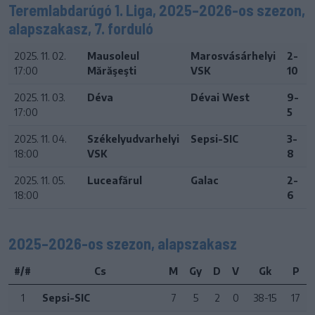
Teremlabdarúgó 1. Liga, 2025–2026-os szezon,
alapszakasz, 7. forduló
2025. 11. 02.
Mausoleul
Marosvásárhelyi
2-
17:00
Mărăşeşti
VSK
10
2025. 11. 03.
Déva
Dévai West
9-
17:00
5
2025. 11. 04.
Székelyudvarhelyi
Sepsi-SIC
3-
18:00
VSK
8
2025. 11. 05.
Luceafărul
Galac
2-
18:00
6
2025–2026-os szezon, alapszakasz
#/#
Cs
M
Gy
D
V
Gk
P
1
Sepsi-SIC
7
5
2
0
38-15
17