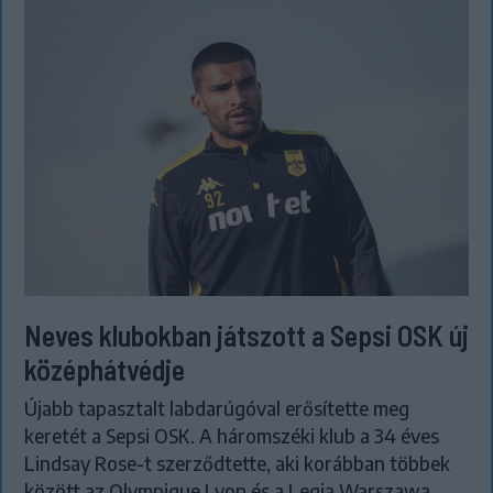
Neves klubokban játszott a Sepsi OSK új
középhátvédje
Újabb tapasztalt labdarúgóval erősítette meg
keretét a Sepsi OSK. A háromszéki klub a 34 éves
Lindsay Rose-t szerződtette, aki korábban többek
között az Olympique Lyon és a Legia Warszawa