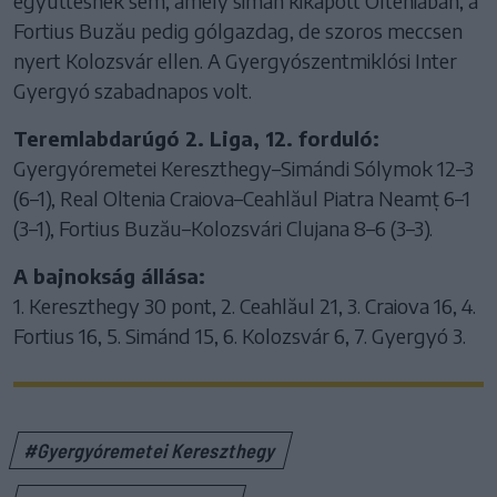
együttesnek sem, amely simán kikapott Olténiában, a
Fortius Buzău pedig gólgazdag, de szoros meccsen
nyert Kolozsvár ellen. A Gyergyószentmiklósi Inter
Gyergyó szabadnapos volt.
Teremlabdarúgó 2. Liga, 12. forduló:
Gyergyóremetei Kereszthegy–Simándi Sólymok 12–3
(6–1), Real Oltenia Craiova–Ceahlăul Piatra Neamț 6–1
(3–1), Fortius Buzău–Kolozsvári Clujana 8–6 (3–3).
A bajnokság állása:
1. Kereszthegy 30 pont, 2. Ceahlăul 21, 3. Craiova 16, 4.
Fortius 16, 5. Simánd 15, 6. Kolozsvár 6, 7. Gyergyó 3.
#Gyergyóremetei Kereszthegy