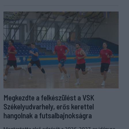
Megkezdte a felkészülést a VSK
Székelyudvarhely, erős kerettel
hangolnak a futsalbajnokságra
Megtartotta első edzését a 2026–2027-es idényre