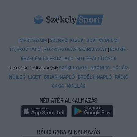
IMPRESSZUM
|
SZERZŐI JOGOK
|
ADATVÉDELMI
TÁJÉKOZTATÓ
|
HOZZÁSZÓLÁSI SZABÁLYZAT
|
COOKIE-
KEZELÉSI TÁJÉKOZTATÓ
|
SÜTIBEÁLLÍTÁSOK
További online kiadványok:
SZÉKELYHON
|
KRÓNIKA
|
FŐTÉR
|
NŐILEG
|
LIGET
|
BIHARI NAPLÓ
|
ERDÉLYI NAPLÓ
|
RÁDIÓ
GAGA
|
JÓÁLLÁS
MÉDIATÉR ALKALMAZÁS
RÁDIÓ GAGA ALKALMAZÁS