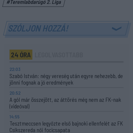
#Teremlabdarúgó 2. Liga
SZÓLJON HOZZÁ!
24 ÓRA
LEGOLVASOTTABB
22:03
Szabó István: négy vereség után egyre nehezebb, de
jönni fognak a jó eredmények
20:52
A gól már összejött, az áttörés még nem az FK-nak
(videóval)
14:55
Tesztmeccsen legyőzte első bajnoki ellenfelét az FK
Csíkszereda női focicsapata