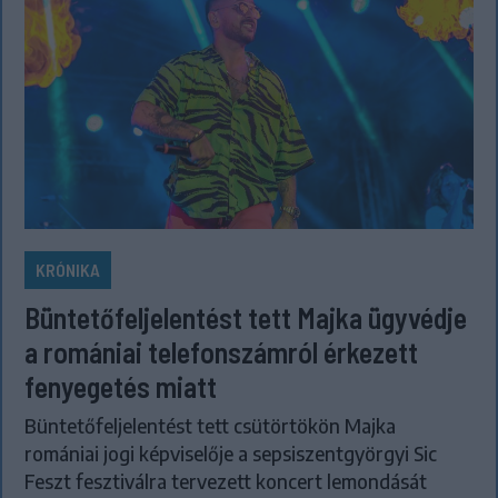
KRÓNIKA
Büntetőfeljelentést tett Majka ügyvédje
a romániai telefonszámról érkezett
fenyegetés miatt
Büntetőfeljelentést tett csütörtökön Majka
romániai jogi képviselője a sepsiszentgyörgyi Sic
Feszt fesztiválra tervezett koncert lemondását