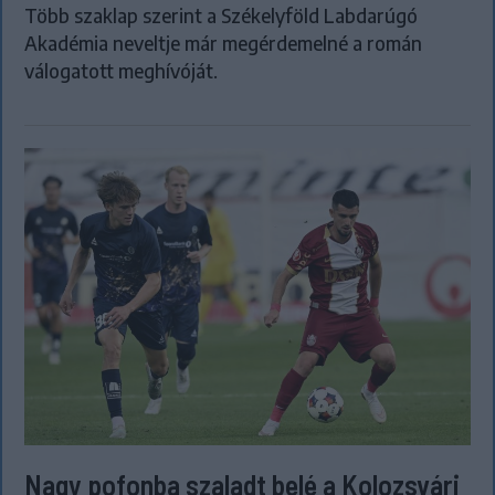
Több szaklap szerint a Székelyföld Labdarúgó
Akadémia neveltje már megérdemelné a román
válogatott meghívóját.
Nagy pofonba szaladt belé a Kolozsvári