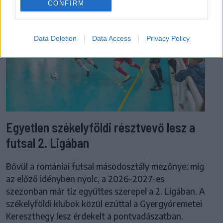
CONFIRM
Data Deletion
Data Access
Privacy Policy
Egyetlen székelyföldi résztvevő lesz a
futsal 2. Ligában
Bővül a romániai futsal másodosztály mezőnye: míg
az előző idényben nyolc, a 2026–2027-es
szezonban már tíz együttes szerepel a 2. Ligában. A
székelyföldi klubok közül ezúttal a Gyergyóremetei
Kereszthegy lesz érdekelt a pontvadászatban.