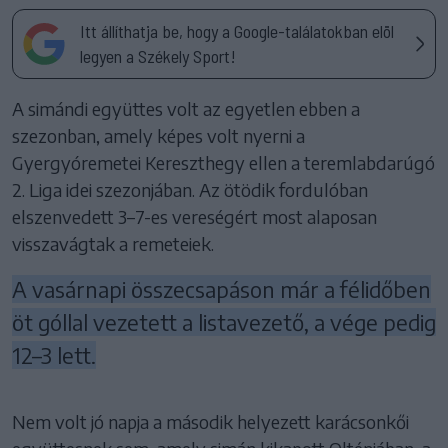
Itt állíthatja be, hogy a Google-találatokban elöl
legyen a Székely Sport!
A simándi együttes volt az egyetlen ebben a
szezonban, amely képes volt nyerni a
Gyergyóremetei Kereszthegy ellen a teremlabdarúgó
2. Liga idei szezonjában. Az ötödik fordulóban
elszenvedett 3–7-es vereségért most alaposan
visszavágtak a remeteiek.
A vasárnapi összecsapáson már a félidőben
öt góllal vezetett a listavezető, a vége pedig
12–3 lett.
Nem volt jó napja a második helyezett karácsonkői