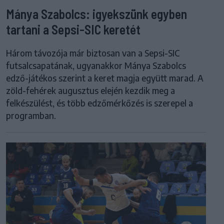
Mánya Szabolcs: igyekszünk egyben
tartani a Sepsi-SIC keretét
Három távozója már biztosan van a Sepsi-SIC
futsalcsapatának, ugyanakkor Mánya Szabolcs
edző-játékos szerint a keret magja együtt marad. A
zöld-fehérek augusztus elején kezdik meg a
felkészülést, és több edzőmérkőzés is szerepel a
programban.