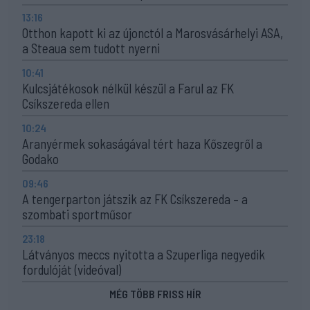
13:16
Otthon kapott ki az újonctól a Marosvásárhelyi ASA,
a Steaua sem tudott nyerni
10:41
Kulcsjátékosok nélkül készül a Farul az FK
Csíkszereda ellen
10:24
Aranyérmek sokaságával tért haza Kőszegről a
Godako
09:46
A tengerparton játszik az FK Csíkszereda – a
szombati sportműsor
23:18
Látványos meccs nyitotta a Szuperliga negyedik
fordulóját (videóval)
MÉG TÖBB FRISS HÍR