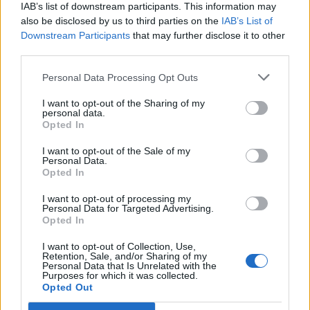
FŐTÉR
IAB’s list of downstream participants. This information may
also be disclosed by us to third parties on the
IAB’s List of
A Román Rendőrség azt üzeni,
Downstream Participants
that may further disclose it to other
semmiképpen ne higgyenek a Román
third parties.
Rendőrségnek – hírmix
Personal Data Processing Opt Outs
További híreink: sziklát akart a Dunába robbantani a
I want to opt-out of the Sharing of my
personal data.
hadsereg, egyelőre sikertelenül, az illetékes szerint
Opted In
pedig semmiféle korlátozás nem lesz a lakossági
áramfogyasztásban.
I want to opt-out of the Sale of my
Personal Data.
Opted In
I want to opt-out of processing my
Personal Data for Targeted Advertising.
Opted In
EZ IS ÉRDEKELHETI
I want to opt-out of Collection, Use,
Retention, Sale, and/or Sharing of my
Personal Data that Is Unrelated with the
Purposes for which it was collected.
Opted Out