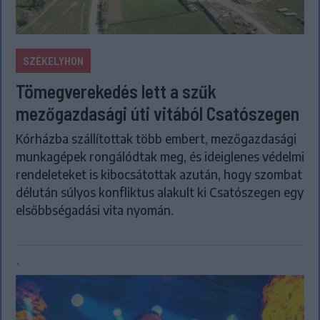
SZÉKELYHON
Tömegverekedés lett a szűk
mezőgazdasági úti vitából Csatószegen
Kórházba szállítottak több embert, mezőgazdasági
munkagépek rongálódtak meg, és ideiglenes védelmi
rendeleteket is kibocsátottak azután, hogy szombat
délután súlyos konfliktus alakult ki Csatószegen egy
elsőbbségadási vita nyomán.
`