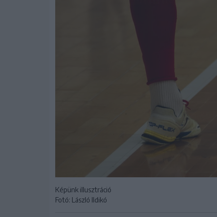
Képünk illusztráció
Fotó: László Ildikó