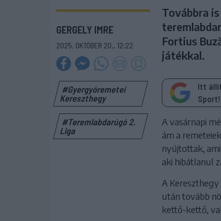
Továbbra is
teremlabdar
GERGELY IMRE
Fortius Buz
2025. OKTÓBER 20., 12:22
játékkal.
Itt ál
#Gyergyóremetei
Kereszthegy
Sport!
A vasárnapi mé
#Teremlabdarúgó 2.
Liga
ám a remeteiek 
nyújtottak, am
aki hibátlanul z
A Kereszthegy a
után tovább nö
kettő-kettő, va