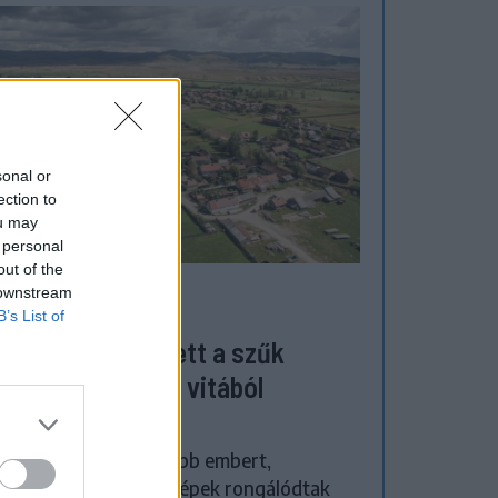
sonal or
ection to
ou may
 personal
out of the
 downstream
ZÉKELYHON
B’s List of
megverekedés lett a szűk
zőgazdasági úti vitából
atószegen
házba szállítottak több embert,
zőgazdasági munkagépek rongálódtak