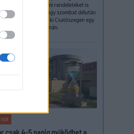
, és ideiglenes védelmi rendeleteket is
ocsátottak azután, hogy szombat délután
yos konfliktus alakult ki Csatószegen egy
őbbségadási vita nyomán.
ŐTÉR
r csak 4-5 napig működhet a