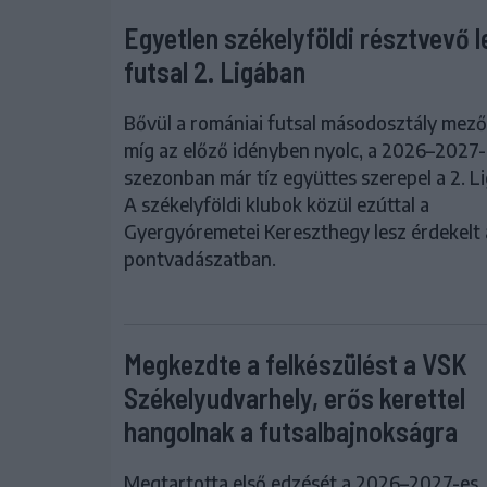
Egyetlen székelyföldi résztvevő l
futsal 2. Ligában
Bővül a romániai futsal másodosztály mező
míg az előző idényben nyolc, a 2026–2027-
szezonban már tíz együttes szerepel a 2. L
A székelyföldi klubok közül ezúttal a
Gyergyóremetei Kereszthegy lesz érdekelt 
pontvadászatban.
Megkezdte a felkészülést a VSK
Székelyudvarhely, erős kerettel
hangolnak a futsalbajnokságra
Megtartotta első edzését a 2026–2027-es