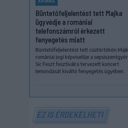
KRÓNIKA
Büntetőfeljelentést tett Majka
ügyvédje a romániai
telefonszámról érkezett
fenyegetés miatt
Büntetőfeljelentést tett csütörtökön Maj
romániai jogi képviselője a sepsiszentgyör
Sic Feszt fesztiválra tervezett koncert
lemondását kiváltó fenyegetés ügyében.
EZ IS ÉRDEKELHETI