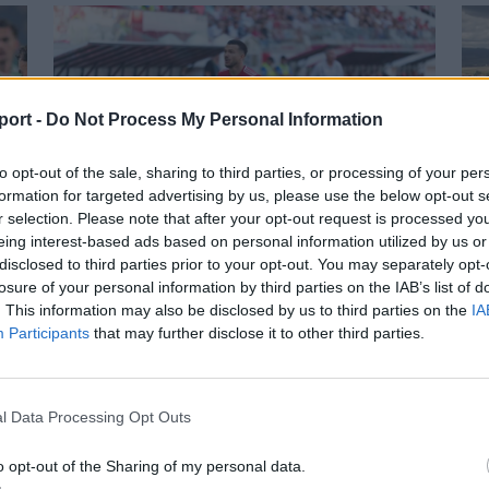
port -
Do Not Process My Personal Information
to opt-out of the sale, sharing to third parties, or processing of your per
formation for targeted advertising by us, please use the below opt-out s
r selection. Please note that after your opt-out request is processed y
eing interest-based ads based on personal information utilized by us or
disclosed to third parties prior to your opt-out. You may separately opt-
losure of your personal information by third parties on the IAB’s list of
s
Szembementek a trenddel: a Sepsi
S
. This information may also be disclosed by us to third parties on the
IA
OSK és az FK Csíkszereda kilóg a
Participants
that may further disclose it to other third parties.
Tö
sorból a Szuperligában
me
A labdarúgó Szuperliga 2026–2027-es
Cs
l Data Processing Opt Outs
l
idényében a 16 élvonalbeli klub közül 13
Kór
szerencsejáték-ipari vállalatot jelenít meg
o opt-out of the Sharing of my personal data.
me
mezének legértékesebb reklámfelületén. A