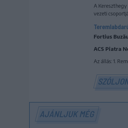
A Kereszthegy 
vezeti csoportjá
Teremlabdarúg
Fortius Buză
ACS Piatra N
Az állás: 1. Rem
SZÓLJON
AJÁNLJUK MÉG