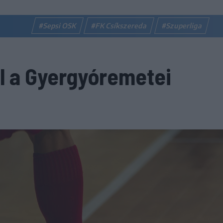
#Sepsi OSK
#FK Csíkszereda
#Szuperliga
l a Gyergyóremetei