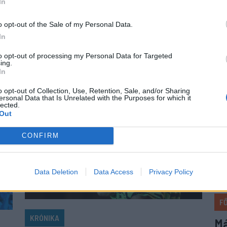
In
meg
a
kivételek közé tartozik a Sepsi OSK és az FK
kib
Csíkszereda is.
o opt-out of the Sale of my Personal Data.
súl
In
els
to opt-out of processing my Personal Data for Targeted
ing.
In
o opt-out of Collection, Use, Retention, Sale, and/or Sharing
ersonal Data that Is Unrelated with the Purposes for which it
lected.
Out
CONFIRM
Data Deletion
Data Access
Privacy Policy
F
KRÓNIKA
Má