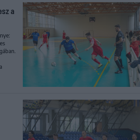
esz a
nye:
es
igában.
a