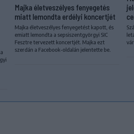
je
Majka életveszélyes fenyegetés
ce
miatt lemondta erdélyi koncertjét
Szá
Majka életveszélyes fenyegetést kapott, és
let
emiatt lemondta a sepsiszentgyörgyi SIC
vár
Fesztre tervezett koncertjét. Majka ezt
szerdán a Facebook-oldalán jelentette be.
ka
gyi