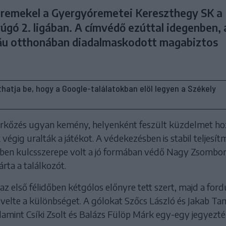
 remekel a Gyergyóremetei Kereszthegy SK a
úgó 2. ligában. A címvédő ezúttal idegenben, 
ău otthonában diadalmaskodott magabiztos
líthatja be, hogy a Google-találatokban elöl legyen a Székely
rkőzés ugyan kemény, helyenként feszült küzdelmet hoz
végig uralták a játékot. A védekezésben is stabil teljesí
iben kulcsszerepe volt a jó formában védő Nagy Zsombo
árta a találkozót.
z első félidőben kétgólos előnyre tett szert, majd a ford
velte a különbséget. A gólokat Szőcs László és Jakab Ta
lamint Csíki Zsolt és Balázs Fülöp Márk egy-egy jegyezté