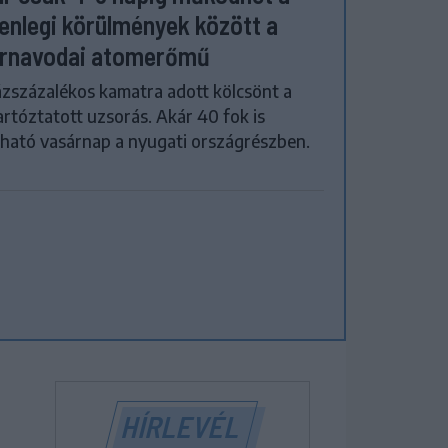
lenlegi körülmények között a
rnavodai atomerőmű
zszázalékos kamatra adott kölcsönt a
artóztatott uzsorás. Akár 40 fok is
ható vasárnap a nyugati országrészben.
HÍRLEVÉL