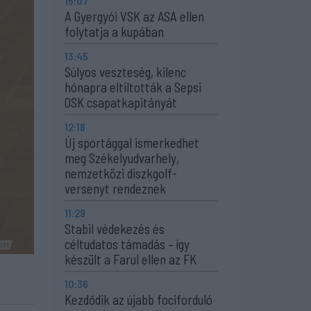
15:07
A Gyergyói VSK az ASA ellen
folytatja a kupában
13:45
Súlyos veszteség, kilenc
hónapra eltiltották a Sepsi
OSK csapatkapitányát
12:18
Új sportággal ismerkedhet
meg Székelyudvarhely,
nemzetközi diszkgolf-
versenyt rendeznek
11:29
Stabil védekezés és
céltudatos támadás – így
készült a Farul ellen az FK
10:36
Kezdődik az újabb fociforduló