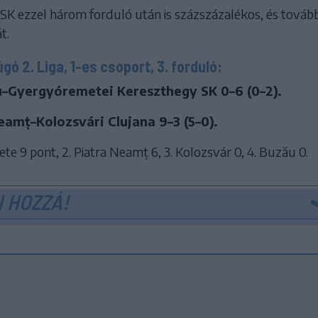
SK ezzel három forduló után is százszázalékos, és tovább
t.
ó 2. Liga, 1-es csoport, 3. forduló:
u–Gyergyóremetei Kereszthegy SK 0–6 (0–2).
eamț–Kolozsvári Clujana 9–3 (5–0).
ete 9 pont, 2. Piatra Neamț 6, 3. Kolozsvár 0, 4. Buzău 0.
 HOZZÁ!