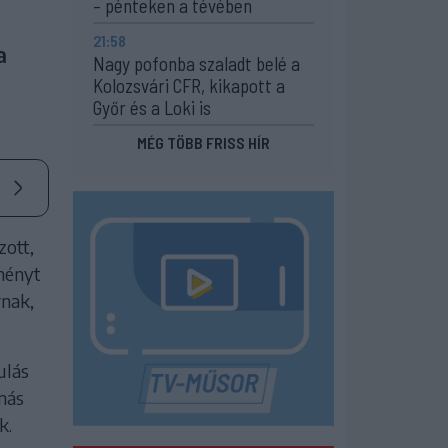
– pénteken a tévében
21:58
a
Nagy pofonba szaladt belé a
Kolozsvári CFR, kikapott a
Győr és a Loki is
MÉG TÖBB FRISS HÍR
ott,
tményt
rnak,
ulás
más
k.