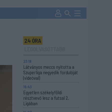
24 ÓRA
LEGOLVASOTTABB
23:18
Látványos meccs nyitotta a
Szuperliga negyedik fordulóját
(videóval)
16:43
Egyetlen székelyföldi
résztvevő lesz a futsal 2.
Ligában