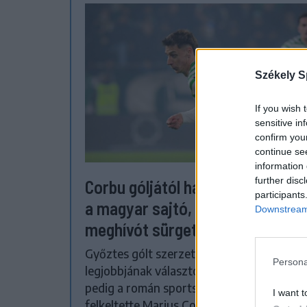
Székely S
If you wish 
sensitive in
confirm you
continue se
information 
further disc
Corbu góljától hangos a román é
participants
a magyar sajtó, válogatott
Downstream 
meghívót sürgetnek
Győztes gólt szerzett, a mérkőzés
Persona
legjobbjának választották, teljesítményéve
pedig a román sportsajtó figyelmét is
I want t
felkeltette Marius Corbu. Több szaklap