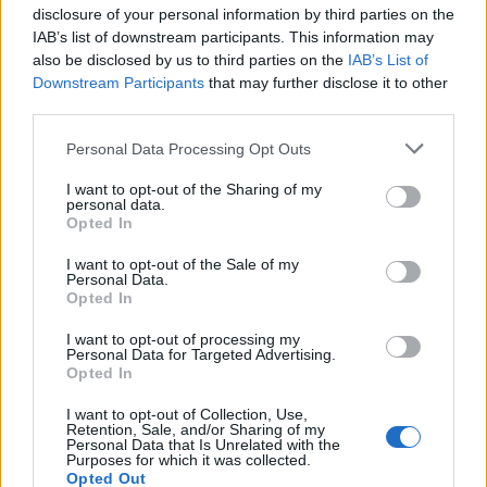
disclosure of your personal information by third parties on the
IAB’s list of downstream participants. This information may
also be disclosed by us to third parties on the
IAB’s List of
Downstream Participants
that may further disclose it to other
third parties.
Personal Data Processing Opt Outs
I want to opt-out of the Sharing of my
personal data.
Opted In
I want to opt-out of the Sale of my
Personal Data.
FŐTÉR
Opted In
Már csak 4-5 napig működhet a jelenlegi
I want to opt-out of processing my
Personal Data for Targeted Advertising.
körülmények között a cernavodai
Opted In
atomerőmű
I want to opt-out of Collection, Use,
Retention, Sale, and/or Sharing of my
Personal Data that Is Unrelated with the
Százszázalékos kamatra adott kölcsönt a
Purposes for which it was collected.
letartóztatott uzsorás. Akár 40 fok is várható
Opted Out