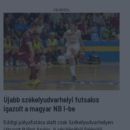
Hirdetés
Újabb székelyudvarhelyi futsalos
igazolt a magyar NB I-be
Eddigi pályafutása alatt csak Székelyudvarhelyen
játszott Bálint Andor. A sérüléséből felépülő