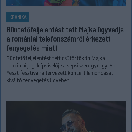
KRÓNIKA
Büntetőfeljelentést tett Majka ügyvédje
a romániai telefonszámról érkezett
fenyegetés miatt
Büntetőfeljelentést tett csütörtökön Majka
romániai jogi képviselője a sepsiszentgyörgyi Sic
Feszt fesztiválra tervezett koncert lemondását
kiváltó fenyegetés ügyében.