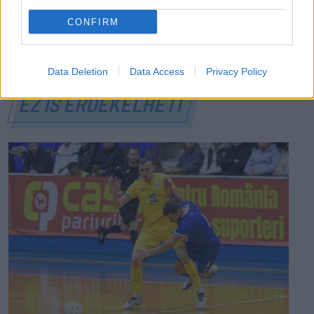
vasárnap a nyugati országrészben.
CONFIRM
Data Deletion
Data Access
Privacy Policy
EZ IS ÉRDEKELHETI