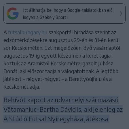
Itt állíthatja be, hogy a Google-találatokban elöl
legyen a Székely Sport!
A
futsalhungary.hu
szakportál híradása szerint az
edzőmérkőzésekre augusztus 29-én és 31-én kerül
sor Kecskeméten. Ezt megelőzően jövő vasárnaptól
augusztus 19-ig együtt készülnek a keret tagjai,
köztük az Aramistól Kecskemétre igazolt Juhász
Donát, aki először tagja a válogatottnak. A legtöbb
játékost – négyet-négyet – a Berettyóújfalu és a
Kecskemét adja.
Behívót kapott az udvarhelyi származású
Vătamaniuc-Bartha Dávid is, aki jelenleg az
Á Stúdió Futsal Nyíregyháza játékosa.