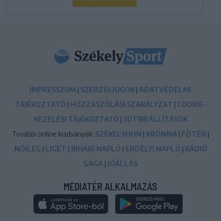
IMPRESSZUM
|
SZERZŐI JOGOK
|
ADATVÉDELMI
TÁJÉKOZTATÓ
|
HOZZÁSZÓLÁSI SZABÁLYZAT
|
COOKIE-
KEZELÉSI TÁJÉKOZTATÓ
|
SÜTIBEÁLLÍTÁSOK
További online kiadványok:
SZÉKELYHON
|
KRÓNIKA
|
FŐTÉR
|
NŐILEG
|
LIGET
|
BIHARI NAPLÓ
|
ERDÉLYI NAPLÓ
|
RÁDIÓ
GAGA
|
JÓÁLLÁS
MÉDIATÉR ALKALMAZÁS