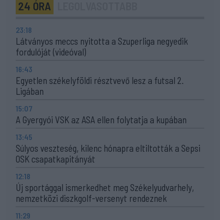
24 ÓRA
LEGOLVASOTTABB
23:18
Látványos meccs nyitotta a Szuperliga negyedik
fordulóját (videóval)
16:43
Egyetlen székelyföldi résztvevő lesz a futsal 2.
Ligában
15:07
A Gyergyói VSK az ASA ellen folytatja a kupában
13:45
Súlyos veszteség, kilenc hónapra eltiltották a Sepsi
OSK csapatkapitányát
12:18
Új sportággal ismerkedhet meg Székelyudvarhely,
nemzetközi diszkgolf-versenyt rendeznek
11:29