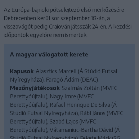
Az Európa-bajnoki pótselejtező első mérkőzésére
Debrecenben kerül sor szeptember 18-án, a
visszavágót pedig Craiován játsszák 24-én. A kezdési
időpontok egyelőre nem ismertek.
A magyar válogatott kerete
Kapusok
: Alasztics Marcell (Á Stúdió Futsal
Nyíregyháza), Faragó Ádám (DEAC).
Mezőnyjátékosok
: Szalmás Zoltán (MVFC
Berettyóújfalu), Nagy Imre (MVFC
Berettyóújfalu), Rafael Henrique De Silva (Á
Stúdió Futsal Nyíregyháza), Rábl János (MVFC
Berettyóújfalu), Szabó Lajos (MVFC
Berettyóújfalu), Vătamaniuc-Bartha Dávid (Á
Stúdió Futsal Nyíregyháza), Fekete Márk (SG