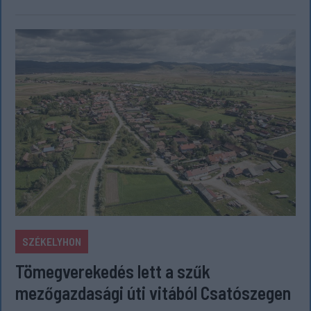
SZÉKELYHON
Tömegverekedés lett a szűk
mezőgazdasági úti vitából Csatószegen