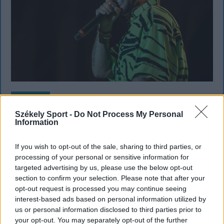
KRÓNIKA
Székely Sport -
Do Not Process My Personal
Majka életveszélyes fenyegetés miatt
Information
lemondta erdélyi koncertjét
If you wish to opt-out of the sale, sharing to third parties, or
Majka életveszélyes fenyegetést kapott, és emiatt
processing of your personal or sensitive information for
lemondta a sepsiszentgyörgyi SIC Fesztre tervezett
targeted advertising by us, please use the below opt-out
koncertjét. Majka ezt szerdán a Facebook-oldalán
section to confirm your selection. Please note that after your
opt-out request is processed you may continue seeing
jelentette be.
interest-based ads based on personal information utilized by
us or personal information disclosed to third parties prior to
your opt-out. You may separately opt-out of the further