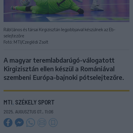
Rábl János és társai Kirgizisztán legjobbjaival készülnek az Eb-
selejtezőre
Fotó: MTI/Czeglédi Zsolt
A magyar teremlabdarúgó-válogatott
Kirgizisztán ellen készül a Romániával
szembeni Európa-bajnoki pótselejtezőre.
MTI
,
SZÉKELY SPORT
2025. AUGUSZTUS 07., 11:06