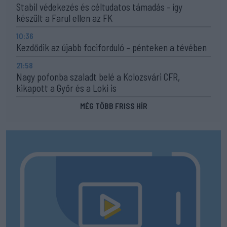
Stabil védekezés és céltudatos támadás – így
készült a Farul ellen az FK
10:36
Kezdődik az újabb fociforduló – pénteken a tévében
21:58
Nagy pofonba szaladt belé a Kolozsvári CFR,
kikapott a Győr és a Loki is
MÉG TÖBB FRISS HÍR