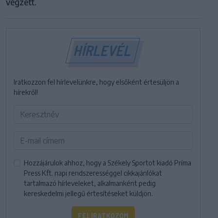
végzett.
HÍRLEVÉL
Iratkozzon fel hírlevelünkre, hogy elsőként értesüljön a
hírekről!
Hozzájárulok ahhoz, hogy a Székely Sportot kiadó Príma
Press Kft. napi rendszerességgel cikkajánlókat
tartalmazó hírleveleket, alkalmanként pedig
kereskedelmi jellegű értesítéseket küldjön.
FELIRATKOZOM