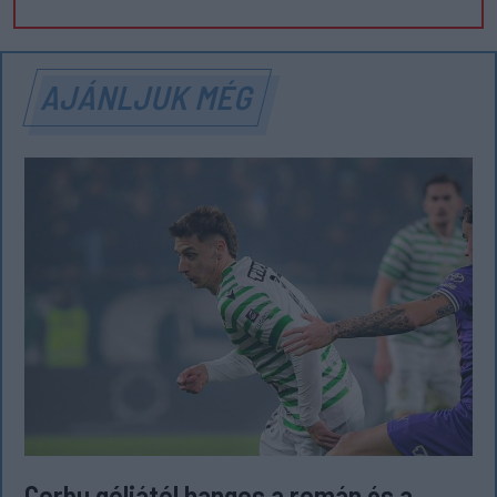
AJÁNLJUK MÉG
Corbu góljától hangos a román és a