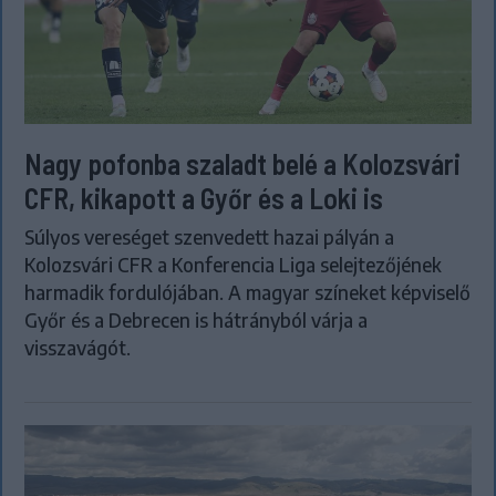
Nagy pofonba szaladt belé a Kolozsvári
CFR, kikapott a Győr és a Loki is
Súlyos vereséget szenvedett hazai pályán a
Kolozsvári CFR a Konferencia Liga selejtezőjének
harmadik fordulójában. A magyar színeket képviselő
Győr és a Debrecen is hátrányból várja a
visszavágót.