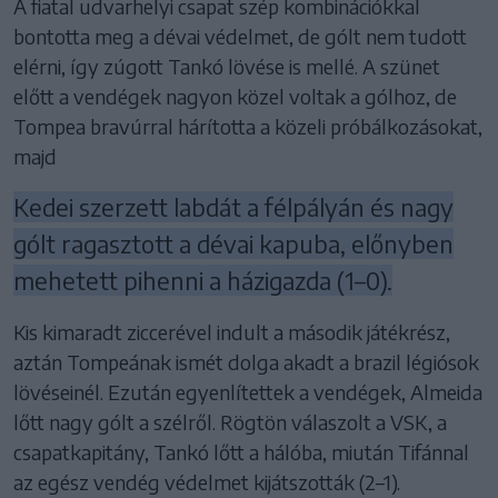
A fiatal udvarhelyi csapat szép kombinációkkal
bontotta meg a dévai védelmet, de gólt nem tudott
elérni, így zúgott Tankó lövése is mellé. A szünet
előtt a vendégek nagyon közel voltak a gólhoz, de
Tompea bravúrral hárította a közeli próbálkozásokat,
majd
Kedei szerzett labdát a félpályán és nagy
gólt ragasztott a dévai kapuba, előnyben
mehetett pihenni a házigazda (1–0).
Kis kimaradt ziccerével indult a második játékrész,
aztán Tompeának ismét dolga akadt a brazil légiósok
lövéseinél. Ezután egyenlítettek a vendégek, Almeida
lőtt nagy gólt a szélről. Rögtön válaszolt a VSK, a
csapatkapitány, Tankó lőtt a hálóba, miután Tifánnal
az egész vendég védelmet kijátszották (2–1).