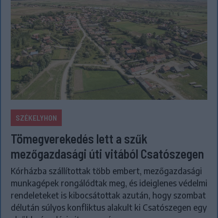
SZÉKELYHON
Tömegverekedés lett a szűk
mezőgazdasági úti vitából Csatószegen
Kórházba szállítottak több embert, mezőgazdasági
munkagépek rongálódtak meg, és ideiglenes védelmi
rendeleteket is kibocsátottak azután, hogy szombat
délután súlyos konfliktus alakult ki Csatószegen egy