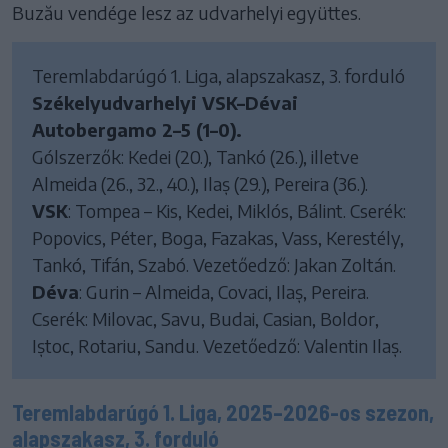
Buzău vendége lesz az udvarhelyi együttes.
Teremlabdarúgó 1. Liga, alapszakasz, 3. forduló
Székelyudvarhelyi VSK–Dévai
Autobergamo 2–5 (1–0).
Gólszerzők: Kedei (20.), Tankó (26.), illetve
Almeida (26., 32., 40.), Ilaș (29.), Pereira (36.).
VSK
: Tompea – Kis, Kedei, Miklós, Bálint. Cserék:
Popovics, Péter, Boga, Fazakas, Vass, Kerestély,
Tankó, Tifán, Szabó. Vezetőedző: Jakan Zoltán.
Déva
: Gurin – Almeida, Covaci, Ilaș, Pereira.
Cserék: Milovac, Savu, Budai, Casian, Boldor,
Iștoc, Rotariu, Sandu. Vezetőedző: Valentin Ilaș.
Teremlabdarúgó 1. Liga, 2025–2026-os szezon,
alapszakasz, 3. forduló