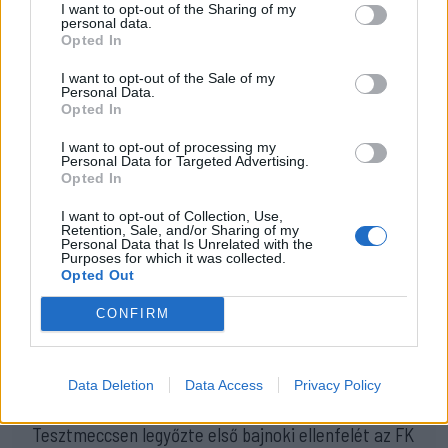
I want to opt-out of the Sharing of my
personal data.
Opted In
I want to opt-out of the Sale of my
Personal Data.
Opted In
I want to opt-out of processing my
Personal Data for Targeted Advertising.
Opted In
Fotó: László Ildikó
I want to opt-out of Collection, Use,
Retention, Sale, and/or Sharing of my
Personal Data that Is Unrelated with the
Purposes for which it was collected.
SZÓLJON HOZZÁ!
Opted Out
CONFIRM
24 ÓRA
LEGOLVASOTTABB
Data Deletion
Data Access
Privacy Policy
14:55
Tesztmeccsen legyőzte első bajnoki ellenfelét az FK