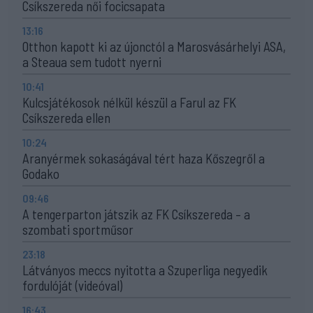
Csíkszereda női focicsapata
13:16
Otthon kapott ki az újonctól a Marosvásárhelyi ASA,
a Steaua sem tudott nyerni
10:41
Kulcsjátékosok nélkül készül a Farul az FK
Csíkszereda ellen
10:24
Aranyérmek sokaságával tért haza Kőszegről a
Godako
09:46
A tengerparton játszik az FK Csíkszereda – a
szombati sportműsor
23:18
Látványos meccs nyitotta a Szuperliga negyedik
fordulóját (videóval)
16:43