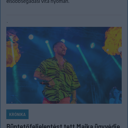
elsőbbségadási vita nyomán.
`
KRÓNIKA
Büntetőfeljelentést tett Majka ügyvédje