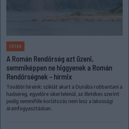
FŐTÉR
A Román Rendőrség azt üzeni,
semmiképpen ne higgyenek a Román
Rendőrségnek – hírmix
További híreink: sziklát akart a Dunába robbantani a
hadsereg, egyelőre sikertelenül, az illetékes szerint
pedig semmiféle korlátozás nem lesz a lakossági
áramfogyasztásban.