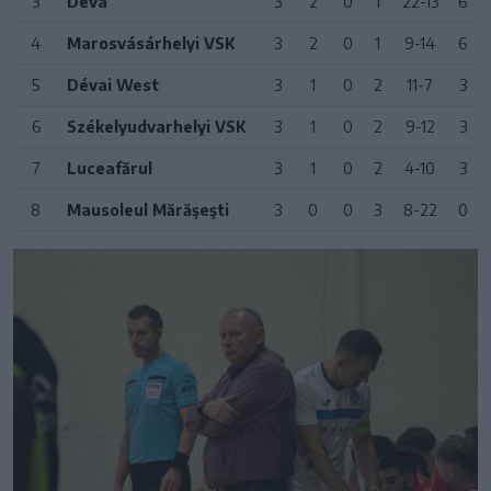
3
Déva
3
2
0
1
22-13
6
4
Marosvásárhelyi VSK
3
2
0
1
9-14
6
5
Dévai West
3
1
0
2
11-7
3
6
Székelyudvarhelyi VSK
3
1
0
2
9-12
3
7
Luceafărul
3
1
0
2
4-10
3
8
Mausoleul Mărăşeşti
3
0
0
3
8-22
0