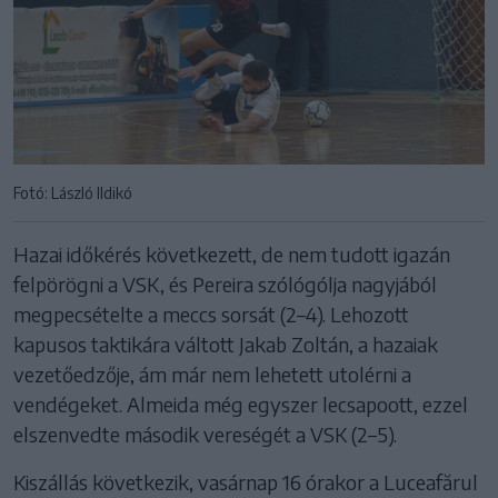
Fotó: László Ildikó
Hazai időkérés következett, de nem tudott igazán
felpörögni a VSK, és Pereira szólógólja nagyjából
megpecsételte a meccs sorsát (2–4). Lehozott
kapusos taktikára váltott Jakab Zoltán, a hazaiak
vezetőedzője, ám már nem lehetett utolérni a
vendégeket. Almeida még egyszer lecsapoott, ezzel
elszenvedte második vereségét a VSK (2–5).
Kiszállás következik, vasárnap 16 órakor a Luceafărul