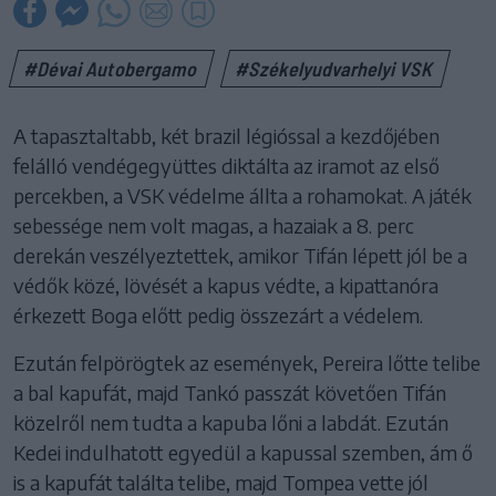
#Dévai Autobergamo
#Székelyudvarhelyi VSK
A tapasztaltabb, két brazil légióssal a kezdőjében
felálló vendégegyüttes diktálta az iramot az első
percekben, a VSK védelme állta a rohamokat. A játék
sebessége nem volt magas, a hazaiak a 8. perc
derekán veszélyeztettek, amikor Tifán lépett jól be a
védők közé, lövését a kapus védte, a kipattanóra
érkezett Boga előtt pedig összezárt a védelem.
Ezután felpörögtek az események, Pereira lőtte telibe
a bal kapufát, majd Tankó passzát követően Tifán
közelről nem tudta a kapuba lőni a labdát. Ezután
Kedei indulhatott egyedül a kapussal szemben, ám ő
is a kapufát találta telibe, majd Tompea vette jól