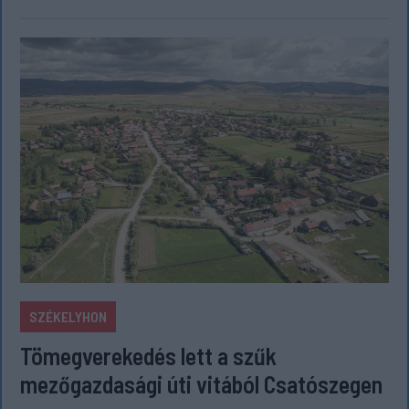
SZÉKELYHON
Tömegverekedés lett a szűk
mezőgazdasági úti vitából Csatószegen