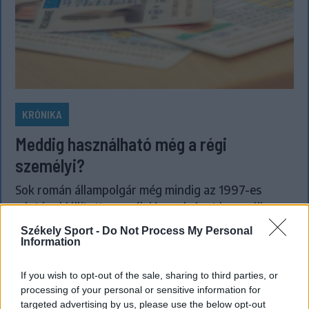
KRÓNIKA
Meddig használható még a régi
személyi?
Sok román állampolgár még mindig az 1997-es
mintára kiállított személyi igazolványt használja,
azonban ezt fokozatosan kivonják a forgalomból,
Székely Sport -
Do Not Process My Personal
amint az új elektronikus és egyszerű személyi
Information
igazolványok országszerte elérhetővé válnak.
If you wish to opt-out of the sale, sharing to third parties, or
processing of your personal or sensitive information for
targeted advertising by us, please use the below opt-out