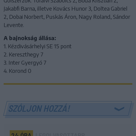
Gólszerzők: Tófalvi Szabolcs 2, Boda Krisztián 2,
Jakabfi Barna, illetve Kovács Hunor 3, Doltea Gabriel
2, Dobai Norbert, Puskás Áron, Nagy Roland, Sándor
Levente.
A bajnokság állása:
1. Kézdivásárhelyi SE 15 pont
2. Kereszthegy 7
3. Inter Gyergyó 7
4. Korond 0
SZÓLJON HOZZÁ!
24 ÓRA
LEGOLVASOTTABB