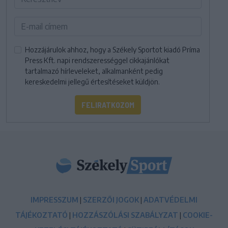
Hozzájárulok ahhoz, hogy a Székely Sportot kiadó Príma
Press Kft. napi rendszerességgel cikkajánlókat
tartalmazó hírleveleket, alkalmanként pedig
kereskedelmi jellegű értesítéseket küldjön.
FELIRATKOZOM
IMPRESSZUM
|
SZERZŐI JOGOK
|
ADATVÉDELMI
TÁJÉKOZTATÓ
|
HOZZÁSZÓLÁSI SZABÁLYZAT
|
COOKIE-