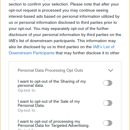
section to confirm your selection. Please note that after your
opt-out request is processed you may continue seeing
interest-based ads based on personal information utilized by
us or personal information disclosed to third parties prior to
your opt-out. You may separately opt-out of the further
disclosure of your personal information by third parties on the
IAB’s list of downstream participants. This information may
also be disclosed by us to third parties on the
IAB’s List of
Downstream Participants
that may further disclose it to other
third parties.
Personal Data Processing Opt Outs
FŐTÉR
I want to opt-out of the Sharing of my
personal data.
A Román Rendőrség azt üzeni,
Opted In
semmiképpen ne higgyenek a Román
I want to opt-out of the Sale of my
Personal Data.
Rendőrségnek – hírmix
Opted In
További híreink: sziklát akart a Dunába robbantani a
I want to opt-out of processing my
hadsereg, egyelőre sikertelenül, az illetékes szerint
Personal Data for Targeted Advertising.