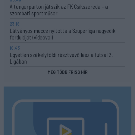
A tengerparton játszik az FK Csíkszereda – a
szombati sportműsor
23:18
Látványos meccs nyitotta a Szuperliga negyedik
fordulóját (videóval)
16:43
Egyetlen székelyföldi résztvevő lesz a futsal 2.
Ligában
MÉG TÖBB FRISS HÍR