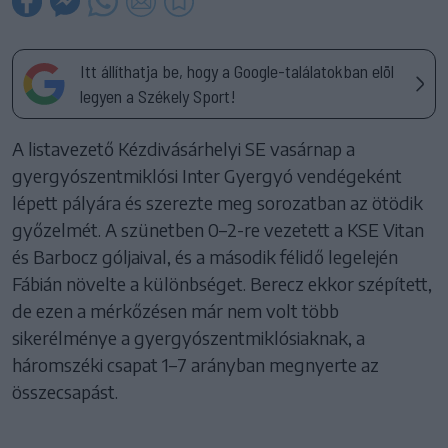
Itt állíthatja be, hogy a Google-találatokban elöl
legyen a Székely Sport!
A listavezető Kézdivásárhelyi SE vasárnap a
gyergyószentmiklósi Inter Gyergyó vendégeként
lépett pályára és szerezte meg sorozatban az ötödik
győzelmét. A szünetben 0–2-re vezetett a KSE Vitan
és Barbocz góljaival, és a második félidő legelején
Fábián növelte a különbséget. Berecz ekkor szépített,
de ezen a mérkőzésen már nem volt több
sikerélménye a gyergyószentmiklósiaknak, a
háromszéki csapat 1–7 arányban megnyerte az
összecsapást.