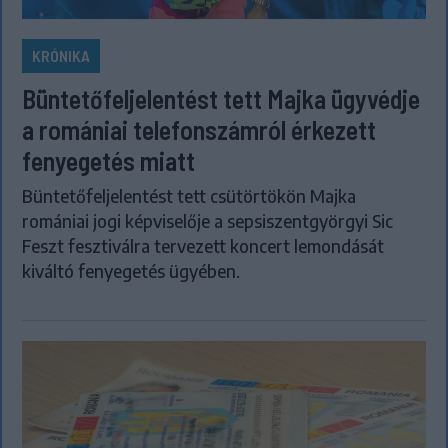
KRÓNIKA
Büntetőfeljelentést tett Majka ügyvédje
a romániai telefonszámról érkezett
fenyegetés miatt
Büntetőfeljelentést tett csütörtökön Majka
romániai jogi képviselője a sepsiszentgyörgyi Sic
Feszt fesztiválra tervezett koncert lemondását
kiváltó fenyegetés ügyében.