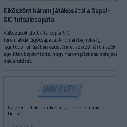
Elköszönt három játékosától a Sepsi-
SIC futsalcsapata
Változások előtt áll a Sepsi-SIC
teremlabdarúgócsapata. A román bajnokság
legutóbbi kiírásában ezüstérmet szerző háromszéki
együttes bejelentette, hogy három játékosa befejezi
pályafutását.
HÍRLEVÉL
Iratkozzon fel hírlevelünkre, hogy elsőként értesüljön a
hírekről!