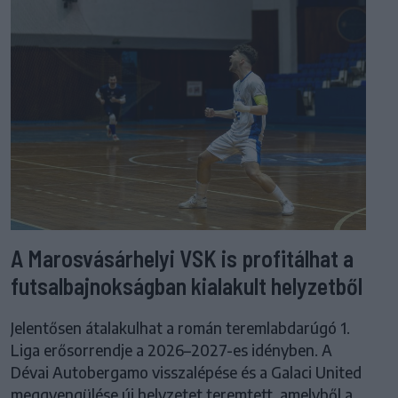
A Marosvásárhelyi VSK is profitálhat a
futsalbajnokságban kialakult helyzetből
Jelentősen átalakulhat a román teremlabdarúgó 1.
Liga erősorrendje a 2026–2027-es idényben. A
Dévai Autobergamo visszalépése és a Galaci United
meggyengülése új helyzetet teremtett, amelyből a