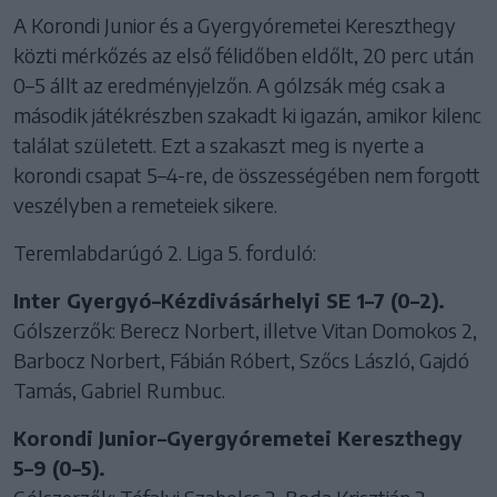
A Korondi Junior és a Gyergyóremetei Kereszthegy
közti mérkőzés az első félidőben eldőlt, 20 perc után
0–5 állt az eredményjelzőn. A gólzsák még csak a
második játékrészben szakadt ki igazán, amikor kilenc
találat született. Ezt a szakaszt meg is nyerte a
korondi csapat 5–4-re, de összességében nem forgott
veszélyben a remeteiek sikere.
Teremlabdarúgó 2. Liga 5. forduló:
Inter Gyergyó–Kézdivásárhelyi SE 1–7 (0–2).
Gólszerzők: Berecz Norbert, illetve Vitan Domokos 2,
Barbocz Norbert, Fábián Róbert, Szőcs László, Gajdó
Tamás, Gabriel Rumbuc.
Korondi Junior–Gyergyóremetei Kereszthegy
5–9 (0–5).