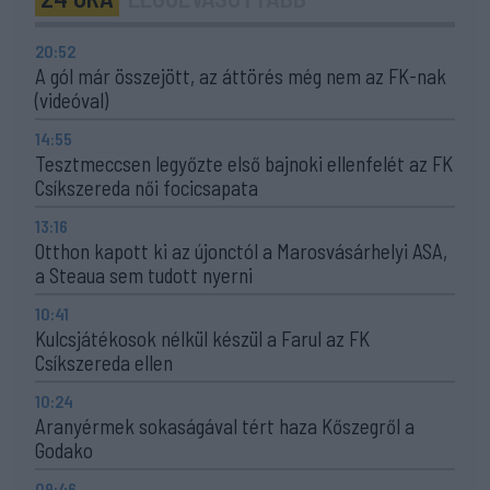
20:52
A gól már összejött, az áttörés még nem az FK-nak
(videóval)
14:55
Tesztmeccsen legyőzte első bajnoki ellenfelét az FK
Csíkszereda női focicsapata
13:16
Otthon kapott ki az újonctól a Marosvásárhelyi ASA,
a Steaua sem tudott nyerni
10:41
Kulcsjátékosok nélkül készül a Farul az FK
Csíkszereda ellen
10:24
Aranyérmek sokaságával tért haza Kőszegről a
Godako
09:46