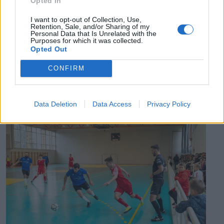
Opted In
pedig semmiféle korlátozás nem lesz a lakossági
áramfogyasztásban.
I want to opt-out of Collection, Use,
Retention, Sale, and/or Sharing of my
Personal Data that Is Unrelated with the
Purposes for which it was collected.
Opted Out
CONFIRM
EZ IS ÉRDEKELHETI
Data Deletion
Data Access
Privacy Policy