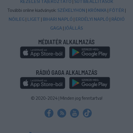
KEZELÉSI TÁJÉKOZTATÓ
|
SÜTIBEÁLLÍTÁSOK
További online kiadványok:
SZÉKELYHON
|
KRÓNIKA
|
FŐTÉR
|
NŐILEG
|
LIGET
|
BIHARI NAPLÓ
|
ERDÉLYI NAPLÓ
|
RÁDIÓ
GAGA
|
JÓÁLLÁS
MÉDIATÉR ALKALMAZÁS
RÁDIÓ GAGA ALKALMAZÁS
© 2020-2024
|
Minden jog fenntartva!