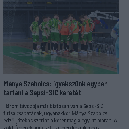
Mánya Szabolcs: igyekszünk egyben
tartani a Sepsi-SIC keretét
Három távozója már biztosan van a Sepsi-SIC
futsalcsapatának, ugyanakkor Mánya Szabolcs
edző-játékos szerint a keret magja együtt marad. A
zöld-fehérek augusztus elején kezdik meg a